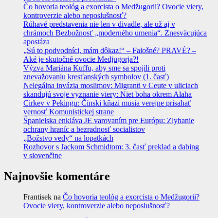
Čo hovoria teológ a exorcista o Medžugorii? Ovocie viery,
kontroverzie alebo neposlušnosť?
Rúhavé predstavenia nie len v divadle, ale už aj v
chrámoch Bezbožnosť „moderného umenia“. Znesväcujúca
apostáza
„Sú to podvodníci, mám dôkaz!“ – Falošné? PRAVÉ? –
Aké je skutočné ovocie Medjugorja?!
Výzva Mariána Kuffu, aby sme sa spojili proti
znevažovaniu kresťanských symbolov (1. časť)
Nelegálna invázia moslimov: Migranti v Ceute v uliciach
skandujú svoje vyznanie viery: Niet boha okrem Alaha
Cirkev v Pekingu: Čínski kňazi musia verejne prisahať
vernosť Komunistickej strane
Španielska enkláva JE varovaním pre Európu: Zlyhanie
ochrany hraníc a bezradnosť socialistov
„Božstvo vedy“ na lopatkách
Rozhovor s Jackom Schmidtom: 3. časť preklad a dabing
v slovenčine
Najnovšie komentáre
Frantisek
na
Čo hovoria teológ a exorcista o Medžugorii?
Ovocie viery, kontroverzie alebo neposlušnosť?