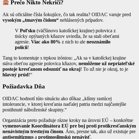
Prečo Nikto Nekričí?
Ak sú oficiálne čísla šokujúce, čo tak realita? OIDAC varuje pred
vysokým „tmavým číslom“
nehlásených prípadov.
V
Poľsku
(väčšinovo katolíckej krajine) polovica z
tisícky opýtaných kňazov uviedla, že sa stali obeťami
agresie.
Viac ako 80%
z nich to ale
neoznámilo
polícii
!
Tang to komentuje s trpkou iróniou: „Ak sa v katolíckej krajine
stáva obeťou agresie polovica kňazov,
nemôžeme už nepriateľské
postoje kresťanom odsunúť na okraj
! To už nie je okraj, to je
hlavný prúd
!“
Požiadavka Dňa
OIDAC hodnotí túto situáciu ako dôkaz „klímy rastúcej
intolerancie, v ktorej kresťania naďalej patria medzi najčastejšie
postihnuté náboženské skupiny.“
Organizácia preto požaduje rázne kroky na úrovni EÚ – konkrétne
vymenovanie Koordinátora EÚ pre boj proti protikresťanským
nenávistným trestným činom
. Áno, presne tak, ako už existuje pre
antisemitizmus
a
protimoslimskú nenávisť
.