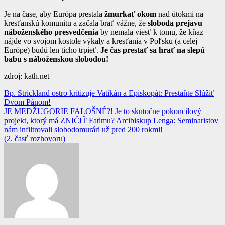
Je na čase, aby Európa prestala
žmurkať okom
nad útokmi na
kresťanskú komunitu a začala brať vážne, že
sloboda prejavu
náboženského presvedčenia
by nemala viesť k tomu, že kňaz
nájde vo svojom kostole výkaly a kresťania v Poľsku (a celej
Európe) budú len ticho trpieť.
Je čas prestať sa hrať na slepú
babu s náboženskou slobodou!
zdroj: kath.net
Navigácia
Bp. Strickland ostro kritizuje Vatikán a Episkopát: Prestaňte Slúžiť
Dvom Pánom!
v
JE MEDŽUGORIE FALOŠNÉ?! Je to skutočne pokoncilový
článku
projekt, ktorý má ZNIČIŤ Fatimu? Arcibiskup Lenga: Seminaristov
nám infiltrovali slobodomurári už pred 200 rokmi!
(2. časť rozhovoru)