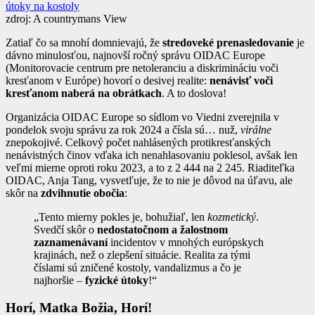
útoky na kostoly
zdroj: A countrymans View
Zatiaľ čo sa mnohí domnievajú, že
stredoveké prenasledovanie
je
dávno minulosťou, najnovší ročný správu OIDAC Europe
(Monitorovacie centrum pre netoleranciu a diskrimináciu voči
kresťanom v Európe) hovorí o desivej realite:
nenávisť voči
kresťanom naberá na obrátkach
. A to doslova!
Organizácia OIDAC Europe so sídlom vo Viedni zverejnila v
pondelok svoju správu za rok 2024 a čísla sú… nuž,
virálne
znepokojivé. Celkový počet nahlásených protikresťanských
nenávistných činov vďaka ich nenahlasovaniu poklesol, avšak len
veľmi mierne oproti roku 2023, a to z 2 444 na 2 245. Riaditeľka
OIDAC, Anja Tang, vysvetľuje, že to nie je dôvod na úľavu, ale
skôr na
zdvihnutie obočia
:
„Tento mierny pokles je, bohužiaľ, len
kozmetický
.
Svedčí skôr o
nedostatočnom a žalostnom
zaznamenávaní
incidentov v mnohých európskych
krajinách, než o zlepšení situácie. Realita za tými
číslami sú zničené kostoly, vandalizmus a čo je
najhoršie –
fyzické útoky
!“
Horí, Matka Božia, Horí!