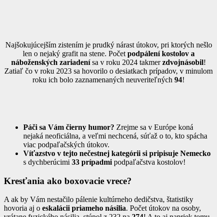
Najšokujúcejším zistením je prudký nárast útokov, pri ktorých nešlo
len o nejaký grafit na stene. Počet
podpálení kostolov a
náboženských zariadení
sa v roku 2024 takmer
zdvojnásobil
!
Zatiaľ čo v roku 2023 sa hovorilo o desiatkach prípadov, v minulom
roku ich bolo zaznamenaných neuveriteľných
94
!
Páči sa Vám čierny humor?
Zrejme sa v Európe koná
nejaká neoficiálna, a veľmi nechcená, súťaž o to, kto spácha
viac podpaľačských útokov.
Víťazstvo v tejto nečestnej kategórii si pripisuje Nemecko
s dychberúcimi
33 prípadmi
podpaľačstva kostolov!
Kresťania ako boxovacie vrece?
A ak by Vám nestačilo pálenie kultúrneho dedičstva, štatistiky
hovoria aj o
eskalácii priameho násilia
. Počet útokov na osoby,
vrátane fyzického násilia, stúpol z 232 na
274
! A to aj napriek tomu,