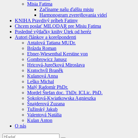
Misia Fatima
Začíname našu ďalšiu misiu
Harmonogram zverejňovania videí
KNIHA Pravdivý príbeh Fatimy
Chcem poslať MILODAR pre Misiu Fatima
Posledné výtlačky knihy Útek od heréz
Autori článkov a korešpondenti
Antalová Tatiana MUDr.
Brázda Roman
Ebner-Wiesenthal Kerstine von
Gombrowicz Janusz
Hricová-Jurečková Miroslava
Kratochvíl Braněk
Kulanová Anna
Leško Michal
Malý Radomír PhDr.
Mordel Štefan doc. ThDr. ICLic. PhD.
Sokolová-Kwiatkowska Agnieszka
Šnajderová Zuzana
Tužinský Jakub
Valentová Natália
Kulan Anton
O nás