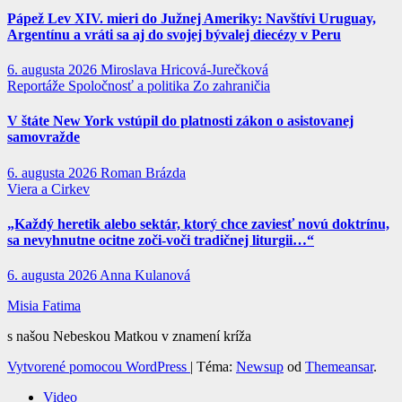
Pápež Lev XIV. mieri do Južnej Ameriky: Navštívi Uruguay,
Argentínu a vráti sa aj do svojej bývalej diecézy v Peru
6. augusta 2026
Miroslava Hricová-Jurečková
Reportáže
Spoločnosť a politika
Zo zahraničia
V štáte New York vstúpil do platnosti zákon o asistovanej
samovražde
6. augusta 2026
Roman Brázda
Viera a Cirkev
„Každý heretik alebo sektár, ktorý chce zaviesť novú doktrínu,
sa nevyhnutne ocitne zoči-voči tradičnej liturgii…“
6. augusta 2026
Anna Kulanová
Misia Fatima
s našou Nebeskou Matkou v znamení kríža
Vytvorené pomocou WordPress
|
Téma:
Newsup
od
Themeansar
.
Video