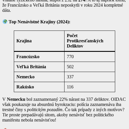
že Francúzsko a Veľká Británia neposkytli v roku 2024 kompletné
dáta.
Top Nenávistné Krajiny (2024):
Počet
Krajina
Protikresťanských
Deliktov
Francúzsko
770
Veľká Británia
502
Nemecko
337
Rakúsko
116
V
Nemecku
bol zaznamenaný 22% nárast na 337 deliktov. OIDAC
však poukazuje na absurdnú byrokraciu: polícia zaznamenáva iba
trestné činy s
politickým pozadím
. Čo tak prípady z iných motívov?
Tie proste prepadávajú sitom, akoby nenávisť bez politického
manifestu nebola nenávisťou!