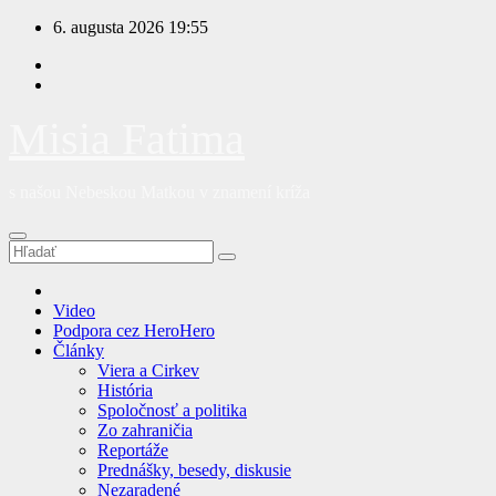
Prejsť
6. augusta 2026
19:55
na
obsah
Misia Fatima
s našou Nebeskou Matkou v znamení kríža
Video
Podpora cez HeroHero
Články
Viera a Cirkev
História
Spoločnosť a politika
Zo zahraničia
Reportáže
Prednášky, besedy, diskusie
Nezaradené