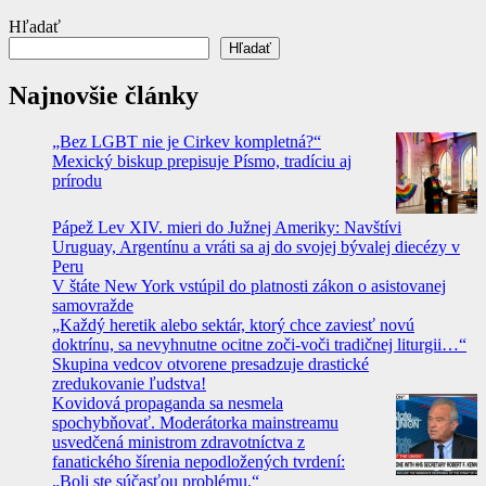
Hľadať
Hľadať
Najnovšie články
„Bez LGBT nie je Cirkev kompletná?“
Mexický biskup prepisuje Písmo, tradíciu aj
prírodu
Pápež Lev XIV. mieri do Južnej Ameriky: Navštívi
Uruguay, Argentínu a vráti sa aj do svojej bývalej diecézy v
Peru
V štáte New York vstúpil do platnosti zákon o asistovanej
samovražde
„Každý heretik alebo sektár, ktorý chce zaviesť novú
doktrínu, sa nevyhnutne ocitne zoči-voči tradičnej liturgii…“
Skupina vedcov otvorene presadzuje drastické
zredukovanie ľudstva!
Kovidová propaganda sa nesmela
spochybňovať. Moderátorka mainstreamu
usvedčená ministrom zdravotníctva z
fanatického šírenia nepodložených tvrdení:
„Boli ste súčasťou problému.“