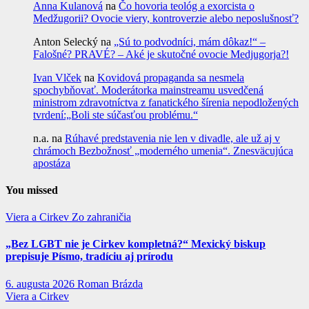
Anna Kulanová
na
Čo hovoria teológ a exorcista o
Medžugorii? Ovocie viery, kontroverzie alebo neposlušnosť?
Anton Selecký
na
„Sú to podvodníci, mám dôkaz!“ –
Falošné? PRAVÉ? – Aké je skutočné ovocie Medjugorja?!
Ivan Vlček
na
Kovidová propaganda sa nesmela
spochybňovať. Moderátorka mainstreamu usvedčená
ministrom zdravotníctva z fanatického šírenia nepodložených
tvrdení:„Boli ste súčasťou problému.“
n.a.
na
Rúhavé predstavenia nie len v divadle, ale už aj v
chrámoch Bezbožnosť „moderného umenia“. Znesväcujúca
apostáza
You missed
Viera a Cirkev
Zo zahraničia
„Bez LGBT nie je Cirkev kompletná?“ Mexický biskup
prepisuje Písmo, tradíciu aj prírodu
6. augusta 2026
Roman Brázda
Viera a Cirkev