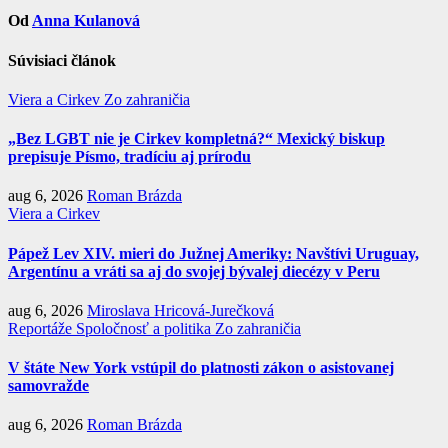
Od
Anna Kulanová
Súvisiaci článok
Viera a Cirkev
Zo zahraničia
„Bez LGBT nie je Cirkev kompletná?“ Mexický biskup
prepisuje Písmo, tradíciu aj prírodu
aug 6, 2026
Roman Brázda
Viera a Cirkev
Pápež Lev XIV. mieri do Južnej Ameriky: Navštívi Uruguay,
Argentínu a vráti sa aj do svojej bývalej diecézy v Peru
aug 6, 2026
Miroslava Hricová-Jurečková
Reportáže
Spoločnosť a politika
Zo zahraničia
V štáte New York vstúpil do platnosti zákon o asistovanej
samovražde
aug 6, 2026
Roman Brázda