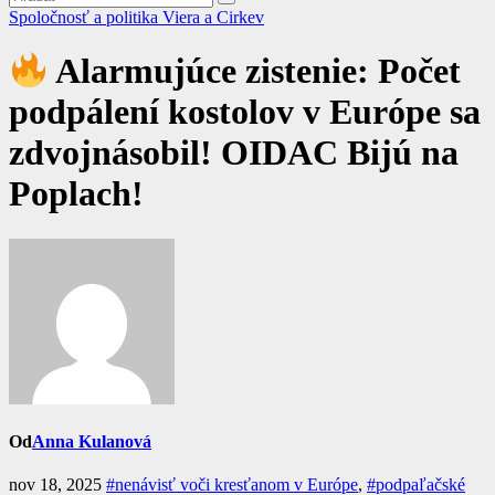
Spoločnosť a politika
Viera a Cirkev
Alarmujúce zistenie: Počet
podpálení kostolov v Európe sa
zdvojnásobil! OIDAC Bijú na
Poplach!
Od
Anna Kulanová
nov 18, 2025
#nenávisť voči kresťanom v Európe
,
#podpaľačské