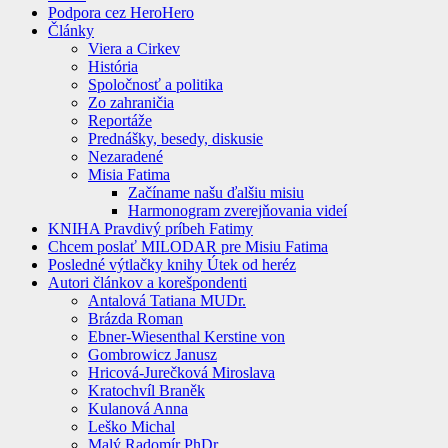
Podpora cez HeroHero
Články
Viera a Cirkev
História
Spoločnosť a politika
Zo zahraničia
Reportáže
Prednášky, besedy, diskusie
Nezaradené
Misia Fatima
Začíname našu ďalšiu misiu
Harmonogram zverejňovania videí
KNIHA Pravdivý príbeh Fatimy
Chcem poslať MILODAR pre Misiu Fatima
Posledné výtlačky knihy Útek od heréz
Autori článkov a korešpondenti
Antalová Tatiana MUDr.
Brázda Roman
Ebner-Wiesenthal Kerstine von
Gombrowicz Janusz
Hricová-Jurečková Miroslava
Kratochvíl Braněk
Kulanová Anna
Leško Michal
Malý Radomír PhDr.