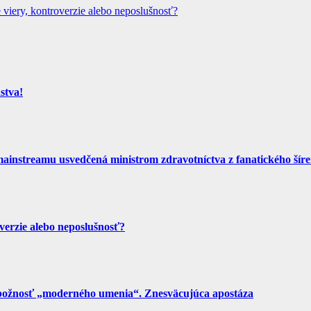
 viery, kontroverzie alebo neposlušnosť?
stva!
nstreamu usvedčená ministrom zdravotníctva z fanatického šíren
overzie alebo neposlušnosť?
ezbožnosť „moderného umenia“. Znesväcujúca apostáza