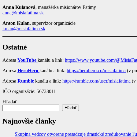
Anna Kulanová
, manažérka misionárov Fatimy
anna@misiafatima.sk
Anton Kulan
, supervízor organizácie
kulan@misiafatima.sk
Ostatné
Adresa
YouTube
kanálu a link:
https://www.youtube.com/@MisiaFa
Adresa
HeroHero
kanálu a link:
https://herohero.co/misiafatima
(v pr
Adresa
Rumble
kanálu a link:
https://rumble.com/user/misiafatima
(v 
IČO organizácie: 56733011
Hľadať
Hľadať
Najnovšie články
Skupina vedcov otvorene presadzuje drastické zredukovanie ľu