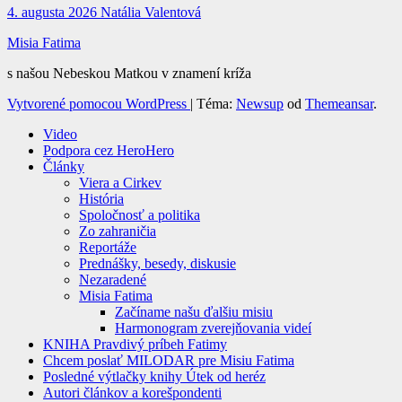
4. augusta 2026
Natália Valentová
Misia Fatima
s našou Nebeskou Matkou v znamení kríža
Vytvorené pomocou WordPress
|
Téma:
Newsup
od
Themeansar
.
Video
Podpora cez HeroHero
Články
Viera a Cirkev
História
Spoločnosť a politika
Zo zahraničia
Reportáže
Prednášky, besedy, diskusie
Nezaradené
Misia Fatima
Začíname našu ďalšiu misiu
Harmonogram zverejňovania videí
KNIHA Pravdivý príbeh Fatimy
Chcem poslať MILODAR pre Misiu Fatima
Posledné výtlačky knihy Útek od heréz
Autori článkov a korešpondenti