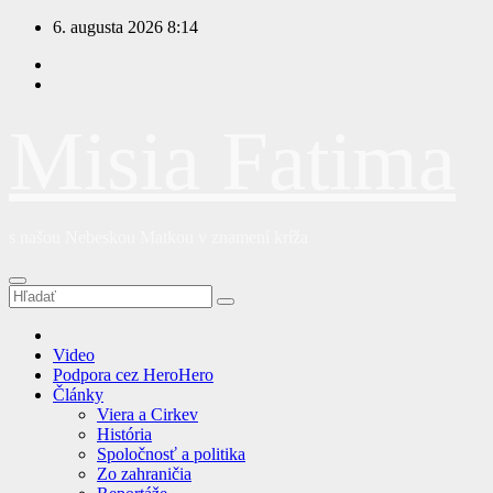
Prejsť
6. augusta 2026
8:14
na
obsah
Misia Fatima
s našou Nebeskou Matkou v znamení kríža
Video
Podpora cez HeroHero
Články
Viera a Cirkev
História
Spoločnosť a politika
Zo zahraničia