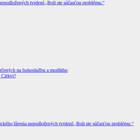
epodložených tvrdení:„Boli ste súčasťou problému.“
určených na bohoslužbu a modlitbu
 Cirkvi?
kého šírenia nepodložených tvrdení:„Boli ste súčasťou problému.“