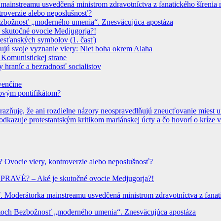
instreamu usvedčená ministrom zdravotníctva z fanatického šírenia n
troverzie alebo neposlušnosť?
 Bezbožnosť „moderného umenia“. Znesväcujúca apostáza
 skutočné ovocie Medjugorja?!
resťanských symbolov (1. časť)
dujú svoje vyznanie viery: Niet boha okrem Alaha
 Komunistickej strane
 hraníc a bezradnosť socialistov
venčine
novým pontifikátom?
azňuje, že ani rozdielne názory neospravedlňujú zneucťovanie miest 
odkazuje protestantským kritikom mariánskej úcty a čo hovorí o kríze v
? Ovocie viery, kontroverzie alebo neposlušnosť?
? PRAVÉ? – Aké je skutočné ovocie Medjugorja?!
Moderátorka mainstreamu usvedčená ministrom zdravotníctva z fanatic
hrámoch Bezbožnosť „moderného umenia“. Znesväcujúca apostáza