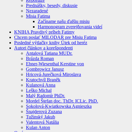
Reportáže
Prednášky, besedy, diskusie
Nezaradené
Misia Fatima
Začíname našu ďalšiu misiu
Harmonogram zverejňovania videí
KNIHA Pravdivý príbeh Fatimy
Chcem poslať MILODAR pre Misiu Fatima
Posledné výtlačky knihy Útek od heréz
Autori článkov a korešpondenti
Antalová Tatiana MUDr.
Brázda Roman
Ebner-Wiesenthal Kerstine von
Gombrowicz Janusz
Hricová-Jurečková Miroslava
Kratochvíl Braněk
Kulanová Anna
Leško Michal
Malý Radomír PhDr.
Mordel Štefan doc. ThDr. ICLic. PhD.
Sokolová-Kwiatkowska Agnieszka
Šnajderová Zuzana
Tužinský Jakub
Valentová Natália
Kulan Anton