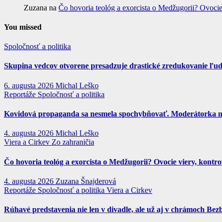
Zuzana
na
Čo hovoria teológ a exorcista o Medžugorii? Ovocie
You missed
Spoločnosť a politika
Skupina vedcov otvorene presadzuje drastické zredukovanie ľud
6. augusta 2026
Michal Leško
Reportáže
Spoločnosť a politika
Kovidová propaganda sa nesmela spochybňovať. Moderátorka mai
4. augusta 2026
Michal Leško
Viera a Cirkev
Zo zahraničia
Čo hovoria teológ a exorcista o Medžugorii? Ovocie viery, kontr
4. augusta 2026
Zuzana Šnajderová
Reportáže
Spoločnosť a politika
Viera a Cirkev
Rúhavé predstavenia nie len v divadle, ale už aj v chrámoch B