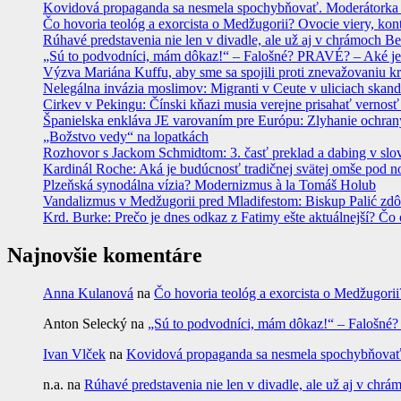
Kovidová propaganda sa nesmela spochybňovať. Moderátorka ma
Čo hovoria teológ a exorcista o Medžugorii? Ovocie viery, kon
Rúhavé predstavenia nie len v divadle, ale už aj v chrámoch
„Sú to podvodníci, mám dôkaz!“ – Falošné? PRAVÉ? – Aké je
Výzva Mariána Kuffu, aby sme sa spojili proti znevažovaniu k
Nelegálna invázia moslimov: Migranti v Ceute v uliciach skan
Cirkev v Pekingu: Čínski kňazi musia verejne prisahať vernosť
Španielska enkláva JE varovaním pre Európu: Zlyhanie ochrany
„Božstvo vedy“ na lopatkách
Rozhovor s Jackom Schmidtom: 3. časť preklad a dabing v slo
Kardinál Roche: Aká je budúcnosť tradičnej svätej omše pod 
Plzeňská synodálna vízia? Modernizmus à la Tomáš Holub
Vandalizmus v Medžugorii pred Mladifestom: Biskup Palić zdôr
Krd. Burke: Prečo je dnes odkaz z Fatimy ešte aktuálnejší? Čo 
Najnovšie komentáre
Anna Kulanová
na
Čo hovoria teológ a exorcista o Medžugorii
Anton Selecký
na
„Sú to podvodníci, mám dôkaz!“ – Falošné
Ivan Vlček
na
Kovidová propaganda sa nesmela spochybňovať. 
n.a.
na
Rúhavé predstavenia nie len v divadle, ale už aj v c