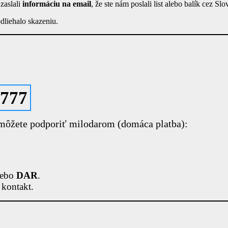
zaslali
informáciu na email
, že ste nám poslali list alebo balík cez Sl
odliehalo skazeniu.
7777
 môžete podporiť milodarom (domáca platba):
lebo
DAR
.
 kontakt.