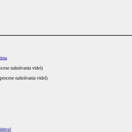
tima
ocese nahrávania videí)
procese nahrávania videí)
dstva!