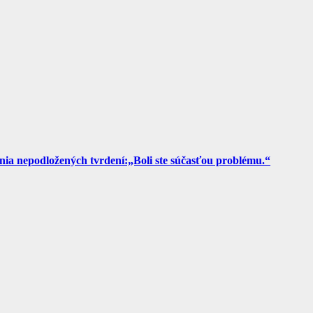
ia nepodložených tvrdení:„Boli ste súčasťou problému.“