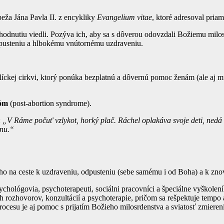
eža Jána Pavla II. z encykliky
Evangelium vitae
, ktoré adresoval priam
ozhodnutiu viedli. Pozýva ich, aby sa s dôverou odovzdali Božiemu mil
odpusteniu a hlbokému vnútornému uzdraveniu.
líckej cirkvi, ktorý ponúka bezplatnú a dôvernú pomoc ženám (ale aj 
róm
(post-abortion syndrome).
:
„V Ráme počuť vzlykot, horký plač. Ráchel oplakáva svoje deti, nedá s
nu.“
ho na ceste k uzdraveniu, odpusteniu (sebe samému i od Boha) a k zn
chológovia, psychoterapeuti, sociálni pracovníci a špeciálne vyškolen
rozhovorov, konzultácií a psychoterapie, pričom sa rešpektuje tempo 
rocesu je aj pomoc s prijatím Božieho milosrdenstva a sviatosť zmieren