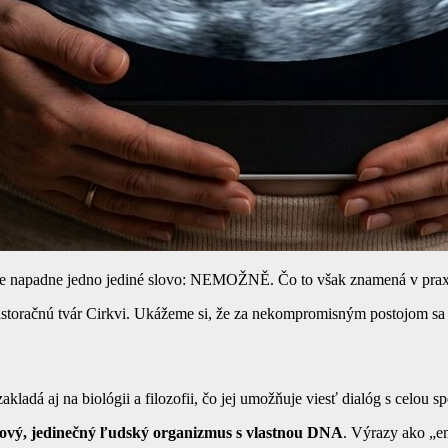
ne napadne jedno jediné slovo: NEMOŽNĚ. Čo to však znamená v praxi? 
toračnú tvár Cirkvi. Ukážeme si, že za nekompromisným postojom sa 
akladá aj na biológii a filozofii, čo jej umožňuje viesť dialóg s celou 
ový, jedinečný ľudský organizmus s vlastnou DNA
. Výrazy ako „em