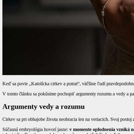
Keď sa povie „Katolícka cirkev a potrat“, väčšine ľudí pravdepodob
V tomto článku sa pokúsime pochopiť argumenty rozumu a vedy a pas
Argumenty vedy a rozumu
Cirkev sa pri obhajobe života neobracia len na veriacich. Svoj postoj z
Súčasná embryológia hovorí jasne:
v momente oplodnenia vzniká n