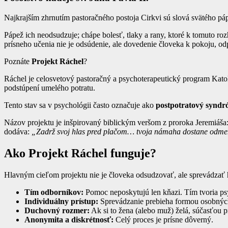
Najkrajším zhrnutím pastoračného postoja Cirkvi sú slová svätého páp
Pápež ich neodsudzuje; chápe bolesť, tlaky a rany, ktoré k tomuto r
prísneho učenia nie je odsúdenie, ale dovedenie človeka k pokoju, 
Poznáte
Projekt Ráchel
?
Ráchel je celosvetový pastoračný a psychoterapeutický program Kato
podstúpení umelého potratu.
Tento stav sa v psychológii často označuje ako
postpotratový synd
Názov projektu je inšpirovaný biblickým veršom z proroka Jeremiáša
dodáva:
„Zadrž svoj hlas pred plačom… tvoja námaha dostane odme
Ako Projekt Ráchel funguje?
Hlavným cieľom projektu nie je človeka odsudzovať, ale sprevádzať 
Tím odborníkov:
Pomoc neposkytujú len kňazi. Tím tvoria psy
Individuálny prístup:
Sprevádzanie prebieha formou osobných 
Duchovný rozmer:
Ak si to žena (alebo muž) želá, súčasťou p
Anonymita a diskrétnosť:
Celý proces je prísne dôverný.