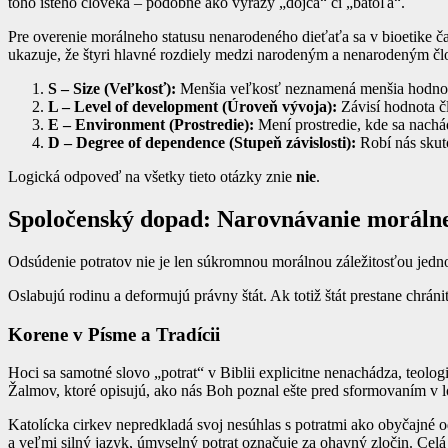
toho istého človeka – podobne ako výrazy „dojča“ či „batoľa“.
Pre overenie morálneho statusu nenarodeného dieťaťa sa v bioetike 
ukazuje, že štyri hlavné rozdiely medzi narodeným a nenarodeným č
S – Size (Veľkosť):
Menšia veľkosť neznamená menšia hodnota
L – Level of development (Úroveň vývoja):
Závisí hodnota čl
E – Environment (Prostredie):
Mení prostredie, kde sa nachá
D – Degree of dependence (Stupeň závislosti):
Robí nás skuto
Logická odpoveď na všetky tieto otázky znie
nie
.
Spoločenský dopad: Narovnávanie morálne
Odsúdenie potratov nie je len súkromnou morálnou záležitosťou jedno
Oslabujú rodinu a deformujú právny štát. Ak totiž štát prestane chrán
Korene v Písme a Tradícii
Hoci sa samotné slovo „potrat“ v Biblii explicitne nenachádza, teolo
Žalmov, ktoré opisujú, ako nás Boh poznal ešte pred sformovaním v l
Katolícka cirkev nepredkladá svoj nesúhlas s potratmi ako obyčajné 
a veľmi silný jazyk, úmyselný potrat označuje za ohavný zločin. Celá