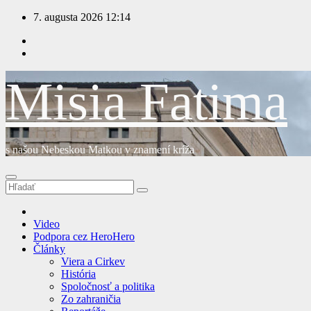
Prejsť
7. augusta 2026
12:14
na
obsah
Misia Fatima
s našou Nebeskou Matkou v znamení kríža
Video
Podpora cez HeroHero
Články
Viera a Cirkev
História
Spoločnosť a politika
Zo zahraničia