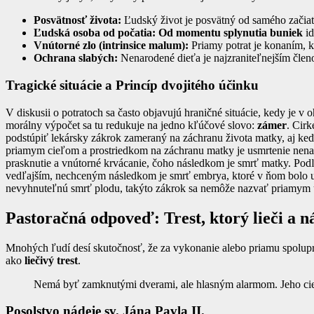
Posvätnosť života:
Ľudský život je posvätný od samého začiatk
Ľudská osoba od počatia:
Od momentu splynutia buniek
id
Vnútorné zlo (intrinsice malum):
Priamy potrat je konaním, kt
Ochrana slabých:
Nenarodené dieťa je najzraniteľnejším člen
Tragické situácie a Princíp dvojitého účinku
V diskusii o potratoch sa často objavujú hraničné situácie, kedy je
morálny výpočet sa tu redukuje na jedno kľúčové slovo:
zámer
. Cirk
podstúpiť lekársky zákrok zameraný na záchranu života matky, aj ke
priamym cieľom a prostriedkom na záchranu matky je usmrtenie nena
prasknutie a vnútorné krvácanie, čoho následkom je smrť matky. Podľ
vedľajším, nechceným následkom je smrť embrya, ktoré v ňom bolo uh
nevyhnuteľnú smrť plodu, takýto zákrok sa nemôže nazvať priamym 
Pastoračná odpoveď: Trest, ktorý lieči a 
Mnohých ľudí desí skutočnosť, že za vykonanie alebo priamu spoluprá
ako
liečivý trest
.
Nemá byť zamknutými dverami, ale hlasným alarmom. Jeho cieľo
Posolstvo nádeje sv. Jána Pavla II.