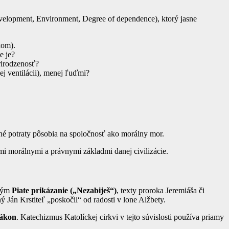
development, Environment, Degree of dependence), ktorý jasne
kom).
e je?
rirodzenosť?
j ventilácii), menej ľuďmi?
ené potraty pôsobia na spoločnosť ako morálny mor.
ými morálnymi a právnymi základmi danej civilizácie.
tkým
Piate prikázanie („Nezabiješ“)
, texty proroka Jeremiáša či
Ján Krstiteľ „poskočil“ od radosti v lone Alžbety.
zákon
. Katechizmus Katolíckej cirkvi v tejto súvislosti používa priamy