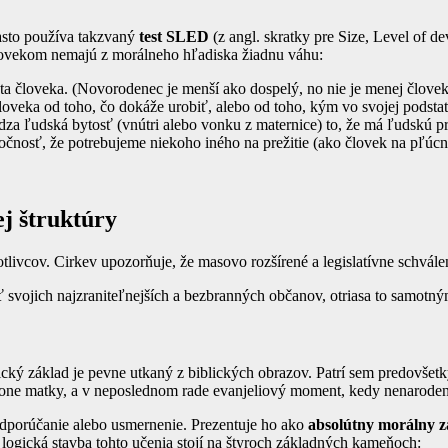
často používa takzvaný
test SLED
(z angl. skratky pre Size, Level of 
lovekom nemajú z morálneho hľadiska žiadnu váhu:
 človeka. (Novorodenec je menší ako dospelý, no nie je menej člove
oveka od toho, čo dokáže urobiť, alebo od toho, kým vo svojej podstat
dza ľudská bytosť (vnútri alebo vonku z maternice) to, že má ľudskú p
čnosť, že potrebujeme niekoho iného na prežitie (ako človek na pľúcne
j štruktúry
tlivcov. Cirkev upozorňuje, že masovo rozšírené a legislatívne schvál
iť svojich najzraniteľnejších a bezbranných občanov, otriasa to samotn
gický základ je pevne utkaný z biblických obrazov. Patrí sem predovše
one matky, a v neposlednom rade evanjeliový moment, kedy nenarodený 
odporúčanie alebo usmernenie. Prezentuje ho ako
absolútny morálny 
 logická stavba tohto učenia stojí na štyroch základných kameňoch: