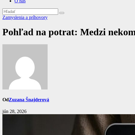
O nás
Zamyslenia a príhovory
Pohľad na potrat: Medzi neko
Od
Zuzana Šnajderová
jún 28, 2026