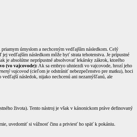
 medzi priamym úmyslom a nechceným vedľajším následkom. Celý
ď jej vedľajším následkom môže byť strata tehotenstva. Je prípustné
k je absolútne neprípustné absolvovať lekársky zákrok, ktorého
o (vo vajcovode):
Ak sa embryo uhniezdi vo vajcovode, hrozí jeho
enený vajcovod
(cieľom je odstrániť nebezpečenstvo pre matku), hoci
 vedľajší následok, nijako nechcenú ani nezamýšľanú, ale
stného života). Tento nástroj je však v kánonickom práve definovaný
ie, uvedomiť si vážnosť činu a priviesť ho späť k pokániu.