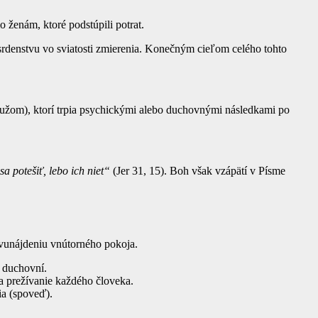
o ženám, ktoré podstúpili potrat.
osrdenstvu vo sviatosti zmierenia. Konečným cieľom celého tohto
mužom), ktorí trpia psychickými alebo duchovnými následkami po
a potešiť, lebo ich niet“
(Jer 31, 15). Boh však vzápätí v Písme
ovunájdeniu vnútorného pokoja.
í duchovní.
a prežívanie každého človeka.
ia (spoveď).