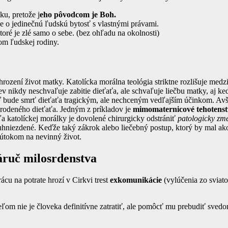
u, pretože j
eho pôvodcom je Boh.
e o jedinečnú ľudskú bytosť s vlastnými právami.
oré je zlé samo o sebe. (bez ohľadu na okolnosti)
om ľudskej rodiny.
 v ohrození život matky. Katolícka morálna teológia striktne rozlišuje
ev nikdy neschvaľuje zabitie dieťaťa, ale schvaľuje liečbu matky, aj ke
ď bude smrť dieťaťa tragickým, ale nechceným vedľajším účinkom. Avša
rodeného dieťaťa. Jedným z príkladov je
mimomaternicové tehotenstv
a katolíckej morálky je dovolené chirurgicky odstrániť
patologicky zm
niezdené. Keďže taký zákrok alebo liečebný postup, ktorý by mal ako
útokom na nevinný život.
náruč milosrdenstva
cu na potrate hrozí v Cirkvi trest
exkomunikácie
(vylúčenia zo sviato
m nie je človeka definitívne zatratiť, ale pomôcť mu prebudiť svedom