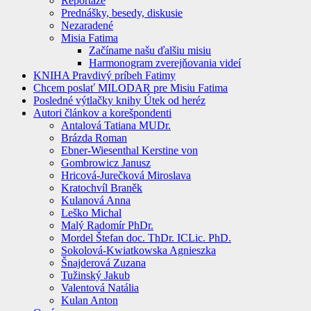
Reportáže
Prednášky, besedy, diskusie
Nezaradené
Misia Fatima
Začíname našu ďalšiu misiu
Harmonogram zverejňovania videí
KNIHA Pravdivý príbeh Fatimy
Chcem poslať MILODAR pre Misiu Fatima
Posledné výtlačky knihy Útek od heréz
Autori článkov a korešpondenti
Antalová Tatiana MUDr.
Brázda Roman
Ebner-Wiesenthal Kerstine von
Gombrowicz Janusz
Hricová-Jurečková Miroslava
Kratochvíl Braněk
Kulanová Anna
Leško Michal
Malý Radomír PhDr.
Mordel Štefan doc. ThDr. ICLic. PhD.
Sokolová-Kwiatkowska Agnieszka
Šnajderová Zuzana
Tužinský Jakub
Valentová Natália
Kulan Anton