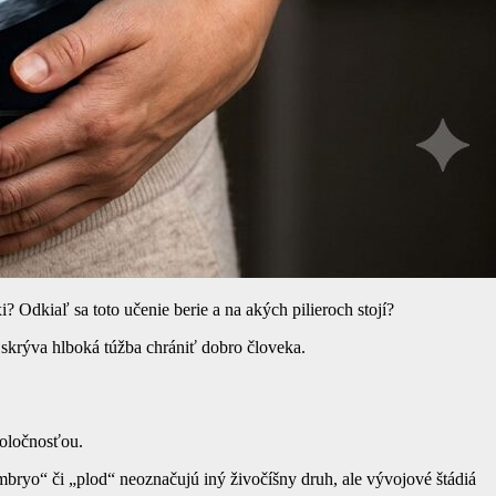
Odkiaľ sa toto učenie berie a na akých pilieroch stojí?
skrýva hlboká túžba chrániť dobro človeka.
spoločnosťou.
bryo“ či „plod“ neoznačujú iný živočíšny druh, ale vývojové štádiá