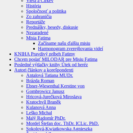
Viera a Cirkev
História
Spoločnosť a politika
Zo zahraničia
Reportáže
Prednášky, besedy, diskusie
Nezaradené
Misia Fatima
Začíname našu ďalšiu misiu
Harmonogram zverejňovania videí
KNIHA Pravdivý príbeh Fatimy
Chcem poslať MILODAR pre Misiu Fatima
Posledné výtlačky knihy Útek od heréz
Autori článkov a korešpondenti
Antalová Tatiana MUDr.
Brázda Roman
Ebner-Wiesenthal Kerstine von
Gombrowicz Janusz
Hricová-Jurečková Miroslava
Kratochvíl Braněk
Kulanová Anna
Leško Michal
Malý Radomír PhDr.
Mordel Štefan doc. ThDr. ICLic. PhD.
Sokolová-Kwiatkowska Agnieszka