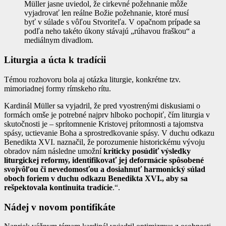
Müller jasne uviedol, že cirkevné požehnanie môže
vyjadrovať len reálne Božie požehnanie, ktoré musí
byť v súlade s vôľou Stvoriteľa. V opačnom prípade sa
podľa neho takéto úkony stávajú „rúhavou fraškou“ a
mediálnym divadlom.
Liturgia a úcta k tradícii
Témou rozhovoru bola aj otázka liturgie, konkrétne tzv.
mimoriadnej formy rímskeho rítu.
Kardinál Müller sa vyjadril, že pred vyostrenými diskusiami o
formách omše je potrebné najprv hlboko pochopiť, čím liturgia v
skutočnosti je – sprítomnenie Kristovej prítomnosti a tajomstva
spásy, uctievanie Boha a sprostredkovanie spásy. V duchu odkazu
Benedikta XVI. naznačil, že porozumenie historickému vývoju
obradov nám následne umožní
kriticky posúdiť výsledky
liturgickej reformy, identifikovať jej deformácie spôsobené
svojvôľou či nevedomosťou a dosiahnuť harmonický súlad
oboch foriem v duchu odkazu Benedikta XVI., aby sa
rešpektovala kontinuita tradície
.“.
Nádej v novom pontifikáte