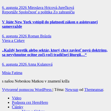
6. augusta 2026
Miroslava Hricová-Jurečková
Reportáže
Spoločnosť a politika
Zo zahraničia
V štáte New York vstúpil do platnosti zákon o asistovanej
samovražde
6. augusta 2026
Roman Brázda
Viera a Cirkev
„Každý heretik alebo sektár, ktorý chce zaviesť novú doktrínu,
sa nevyhnutne ocitne zoči-voči tradičnej liturgii…“
6. augusta 2026
Anna Kulanová
Misia Fatima
s našou Nebeskou Matkou v znamení kríža
Vytvorené pomocou WordPress
|
Téma:
Newsup
od
Themeansar
.
Video
Podpora cez HeroHero
Články