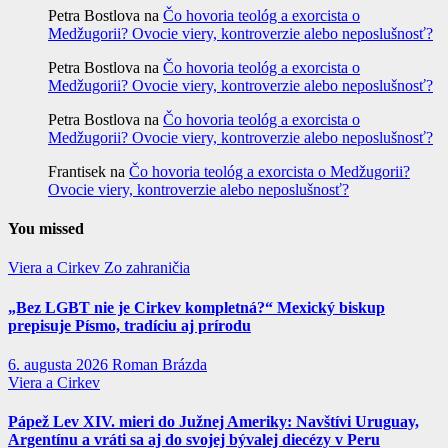
Petra Bostlova
na
Čo hovoria teológ a exorcista o
Medžugorii? Ovocie viery, kontroverzie alebo neposlušnosť?
Petra Bostlova
na
Čo hovoria teológ a exorcista o
Medžugorii? Ovocie viery, kontroverzie alebo neposlušnosť?
Petra Bostlova
na
Čo hovoria teológ a exorcista o
Medžugorii? Ovocie viery, kontroverzie alebo neposlušnosť?
Frantisek
na
Čo hovoria teológ a exorcista o Medžugorii?
Ovocie viery, kontroverzie alebo neposlušnosť?
You missed
Viera a Cirkev
Zo zahraničia
„Bez LGBT nie je Cirkev kompletná?“ Mexický biskup
prepisuje Písmo, tradíciu aj prírodu
6. augusta 2026
Roman Brázda
Viera a Cirkev
Pápež Lev XIV. mieri do Južnej Ameriky: Navštívi Uruguay,
Argentínu a vráti sa aj do svojej bývalej diecézy v Peru