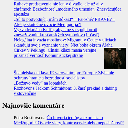
Rúhavé predstavenia nie len v divadle, ale už aj v
chrámoch Bezbožnosť „moderného umenia“. Znesväcujúca
apostáza
„Sú to podvodníci, mám dôkaz!“ – Falošné? PRAVÉ? –
Aké je skutočné ovocie Medjugorja?!
Výzva Mariána Kuffu, aby sme sa spojili proti
znevažovaniu kresťanských symbolov (1. časť)
Nelegálna invázia moslimov: Migranti v Ceute v uliciach
skandujú svoje vyznanie viery: Niet boha okrem Alaha
Cirkev v Pekingu: Čínski kňazi musia verejne
prisahať vernosť Komunistickej strane
Španielska enkláva JE varovaním pre Európu: Zlyhanie
ochrany hraníc a bezradnosť socialistov
„Božstvo vedy“ na lopatkách
Rozhovor s Jackom Schmidtom: 3. časť preklad a dabing
v slovenčine
Najnovšie komentáre
Petra Bostlova
na
Čo hovoria teológ a exorcista o
Medžugorii? Ovocie viery, kontroverzie alebo neposlušnosť?