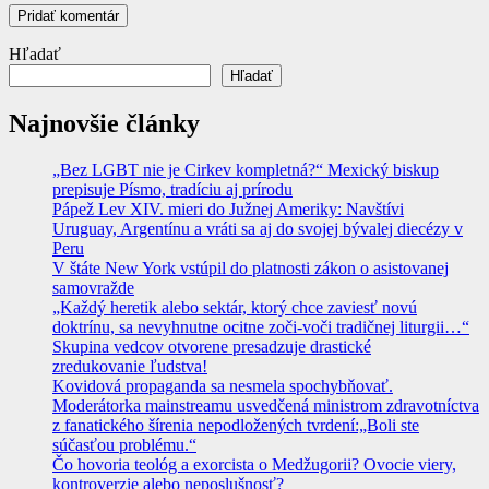
Hľadať
Hľadať
Najnovšie články
„Bez LGBT nie je Cirkev kompletná?“ Mexický biskup
prepisuje Písmo, tradíciu aj prírodu
Pápež Lev XIV. mieri do Južnej Ameriky: Navštívi
Uruguay, Argentínu a vráti sa aj do svojej bývalej diecézy v
Peru
V štáte New York vstúpil do platnosti zákon o asistovanej
samovražde
„Každý heretik alebo sektár, ktorý chce zaviesť novú
doktrínu, sa nevyhnutne ocitne zoči-voči tradičnej liturgii…“
Skupina vedcov otvorene presadzuje drastické
zredukovanie ľudstva!
Kovidová propaganda sa nesmela spochybňovať.
Moderátorka mainstreamu usvedčená ministrom zdravotníctva
z fanatického šírenia nepodložených tvrdení:„Boli ste
súčasťou problému.“
Čo hovoria teológ a exorcista o Medžugorii? Ovocie viery,
kontroverzie alebo neposlušnosť?