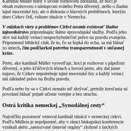
Kardinál Müller hneď v úvode rozhovoru zdôraznil, že hoci je
obsah rozhovoru s nástupcom svätého Petra dôverný, nešlo o žiadne
tajné mocenské hry, ale o diskusiu o hlavných problémoch, ktorým
dnes Cirkev čelí, vrátane situácie v Nemecku.
V
otázkach viery a problémov Cirkvi nesmie existovať žiadne
tajnostkárstvo
pripomínajúc štátne spravodajské služby. Podľa jeho
slov má každý veriaci nespochybniteľné právo na pravdu evanjelia.
Pripomenul biblický citát, že to, čo sa šepká do ucha, sa má hlásať
zo striech
, čím podčiarkol potrebu transparentnosti v súčasnej
kríze.
Preto, ako kardinál Müller vysvetľuje, hoci je rozhovor s pápežom
dôverný, o jeho kľúčových témach a hovorí preto, aby dal jasne
najavo, že Cirkev nepotrebuje tajné mocenské hry a každý veriaci
má základné právo na Božiu pravdu.
Podľa neho by sa v Cirkvi nemalo nič skrývať, pretože kresťania sú
povolaní hlásať prijaté učenie verejne a bez strachu.
Ostrá kritika nemeckej „Synodálnej cesty“
Najväčšiu pozornosť venoval kardinál situácii v nemeckej cirkvi.
Podľa Müllera je neprípustné, aby v rámci biskupskej konferencie
vznikali akési „samozvané ústavné orgány“ zložené z laických