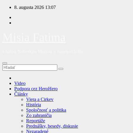
Prejsť
8. augusta 2026
13:07
na
obsah
Misia Fatima
s našou Nebeskou Matkou v znamení kríža
Video
Podpora cez HeroHero
Články
Viera a Cirkev
História
Spoločnosť a politika
Zo zahraničia
Reportáže
Prednášky, besedy, diskusie
Nezaradené