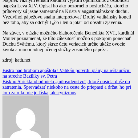
Napriek vážnym témam kardinál vyjadril optimizmus z osobnosti
pápeža Leva XIV. Opísal ho ako pozorného poslucháča, ktorého
príhovory sú jasne zamerané na Krista v augustiniánskom duchu.
Vyzdvihol pápežovu snahu interpretovať Druhý vatikánsky koncil
bez toho, aby sa odchýlil „čo i len o jota“ od obsahu zjavenia.
Na záver, v otázke možného blahorečenia Benedikta XVI., kardinál
Müller poznamenal, že túto záležitosť možno s pokojom ponechať
Duchu Svätému, ktorý skrze úctu veriacich určite ukáže ovocie
života a mimoriadnej učenej služby zosnulého pápeža.
zdroj: kath.net
Navigácia
Bistro nad hrobom apoštola? Vatikán potvrdil plány na reštauráciu
na streche Baziliky sv. Petra
v
Biskup Strickland odmieta „milosrdenstvo“, ktoré posiela duše do
článku
zatratenia. Sprevádzať niekoho na ceste do priepasti a držať ho pri
tom za ruku nie je láska, ale cynizmus