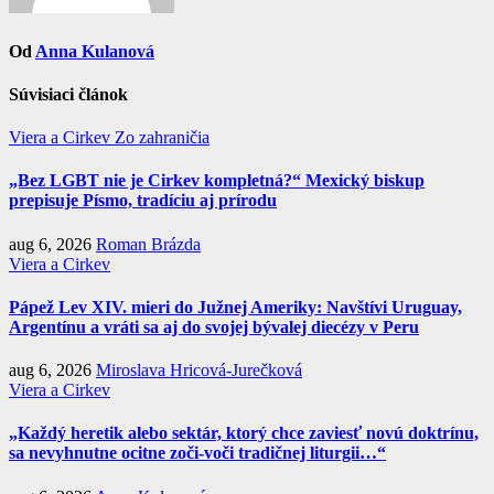
Od
Anna Kulanová
Súvisiaci článok
Viera a Cirkev
Zo zahraničia
„Bez LGBT nie je Cirkev kompletná?“ Mexický biskup
prepisuje Písmo, tradíciu aj prírodu
aug 6, 2026
Roman Brázda
Viera a Cirkev
Pápež Lev XIV. mieri do Južnej Ameriky: Navštívi Uruguay,
Argentínu a vráti sa aj do svojej bývalej diecézy v Peru
aug 6, 2026
Miroslava Hricová-Jurečková
Viera a Cirkev
„Každý heretik alebo sektár, ktorý chce zaviesť novú doktrínu,
sa nevyhnutne ocitne zoči-voči tradičnej liturgii…“