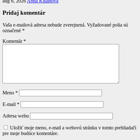
aug 6, 2026
Anna Kulanová
Pridaj komentár
Vaša e-mailová adresa nebude zverejnená.
Vyžadované polia sú
označené
*
Komentár
*
Meno
*
E-mail
*
Adresa webu
Uložiť moje meno, e-mail a webovú stránku v tomto prehliadači
pre moje budúce komentáre.