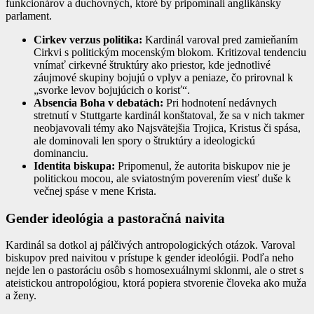
funkcionárov a duchovných, ktoré by pripomínali anglikánsky
parlament.
Cirkev verzus politika:
Kardinál varoval pred zamieňaním
Cirkvi s politickým mocenským blokom. Kritizoval tendenciu
vnímať cirkevné štruktúry ako priestor, kde jednotlivé
záujmové skupiny bojujú o vplyv a peniaze, čo prirovnal k
„svorke levov bojujúcich o korisť“.
Absencia Boha v debatách:
Pri hodnotení nedávnych
stretnutí v Stuttgarte kardinál konštatoval, že sa v nich takmer
neobjavovali témy ako Najsvätejšia Trojica, Kristus či spása,
ale dominovali len spory o štruktúry a ideologickú
dominanciu.
Identita biskupa:
Pripomenul, že autorita biskupov nie je
politickou mocou, ale sviatostným poverením viesť duše k
večnej spáse v mene Krista.
Gender ideológia a pastoračná naivita
Kardinál sa dotkol aj pálčivých antropologických otázok. Varoval
biskupov pred naivitou v prístupe k gender ideológii. Podľa neho
nejde len o pastoráciu osôb s homosexuálnymi sklonmi, ale o stret s
ateistickou antropológiou, ktorá popiera stvorenie človeka ako muža
a ženy.