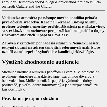
zdroj obr: Belmont-Abbey-College-Conversatio-Cardinal-Muller-
on-Truth-Culture-and-the-Church
Vatikánska atmosféra po nástupe nového pontifika prináša
prvé dôležité svedectvá. Kardinál Gerhard Ludwig Müller,
profesor teológie a emeritný prefekt Dikastéria pre náuku viery,
sa v exkluzívnom rozhovore pre portál kath.net podelil o dojmy
z privátnej audiencie u pápeža Leva XIV.
Zároveň v kritickom pohľade na situáciu v Nemecku nešetril
ostrými slovami na adresu tamojších reformných snáh, ktoré
označil za nebezpečné vybočenie z katolíckej ekleziológie.
Výstižné zhodnotenie audiencie
Stretnutie kardinála Müllera s pápežom Levom XIV. prebiehalo v
uvoľnenej atmosfére charakterizovanej vzájomnou dôverou a
benevolenciou. Müller ocenil, že pápež je výnimočne dobrý
poslucháč, je veľmi dobre informovaný a jeho prejav označil za
kristocentrický.
Pravda nie je tajnou službou