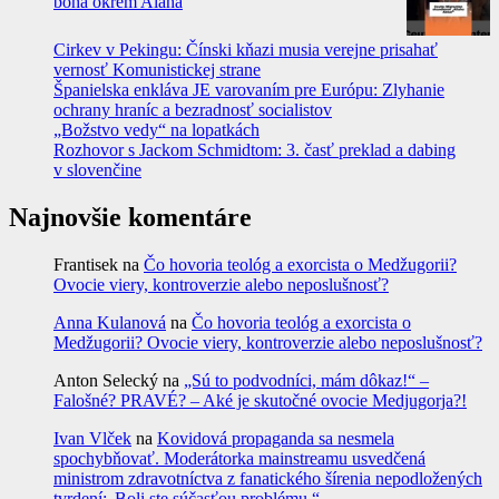
boha okrem Alaha
Cirkev v Pekingu: Čínski kňazi musia verejne prisahať
vernosť Komunistickej strane
Španielska enkláva JE varovaním pre Európu: Zlyhanie
ochrany hraníc a bezradnosť socialistov
„Božstvo vedy“ na lopatkách
Rozhovor s Jackom Schmidtom: 3. časť preklad a dabing
v slovenčine
Najnovšie komentáre
Frantisek
na
Čo hovoria teológ a exorcista o Medžugorii?
Ovocie viery, kontroverzie alebo neposlušnosť?
Anna Kulanová
na
Čo hovoria teológ a exorcista o
Medžugorii? Ovocie viery, kontroverzie alebo neposlušnosť?
Anton Selecký
na
„Sú to podvodníci, mám dôkaz!“ –
Falošné? PRAVÉ? – Aké je skutočné ovocie Medjugorja?!
Ivan Vlček
na
Kovidová propaganda sa nesmela
spochybňovať. Moderátorka mainstreamu usvedčená
ministrom zdravotníctva z fanatického šírenia nepodložených
tvrdení:„Boli ste súčasťou problému.“