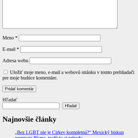
Meno
*
E-mail
*
Adresa webu
Uložiť moje meno, e-mail a webovú stránku v tomto prehliadači
pre moje budúce komentáre.
Hľadať
Hľadať
Najnovšie články
„Bez LGBT nie je Cirkev kompletná?“ Mexický biskup
prepisuje Písmo, tradíciu aj prírodu