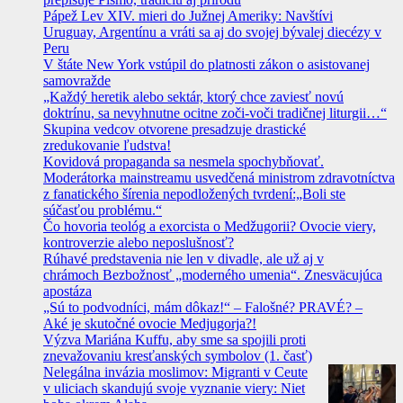
Pápež Lev XIV. mieri do Južnej Ameriky: Navštívi
Uruguay, Argentínu a vráti sa aj do svojej bývalej diecézy v
Peru
V štáte New York vstúpil do platnosti zákon o asistovanej
samovražde
„Každý heretik alebo sektár, ktorý chce zaviesť novú
doktrínu, sa nevyhnutne ocitne zoči-voči tradičnej liturgii…“
Skupina vedcov otvorene presadzuje drastické
zredukovanie ľudstva!
Kovidová propaganda sa nesmela spochybňovať.
Moderátorka mainstreamu usvedčená ministrom zdravotníctva
z fanatického šírenia nepodložených tvrdení:„Boli ste
súčasťou problému.“
Čo hovoria teológ a exorcista o Medžugorii? Ovocie viery,
kontroverzie alebo neposlušnosť?
Rúhavé predstavenia nie len v divadle, ale už aj v
chrámoch Bezbožnosť „moderného umenia“. Znesväcujúca
apostáza
„Sú to podvodníci, mám dôkaz!“ – Falošné? PRAVÉ? –
Aké je skutočné ovocie Medjugorja?!
Výzva Mariána Kuffu, aby sme sa spojili proti
znevažovaniu kresťanských symbolov (1. časť)
Nelegálna invázia moslimov: Migranti v Ceute
v uliciach skandujú svoje vyznanie viery: Niet