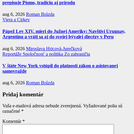
prepisuje Písmo, tradíciu aj prírodu
aug 6, 2026
Roman Brázda
Viera a Cirkev
Pápež Lev XIV. mieri do Južnej Ameriky: Navštívi Uruguay,
Argentínu a vráti sa aj do svojej bývalej diecézy v Peru
aug 6, 2026
Miroslava Hricová-Jurečková
Reportáže
Spoločnosť a politika
Zo zahraničia
V štáte New York vstúpil do platnosti zákon o asistovanej
samovražde
aug 6, 2026
Roman Brázda
Pridaj komentár
Vaša e-mailová adresa nebude zverejnená.
Vyžadované polia sú
označené
*
Komentár
*