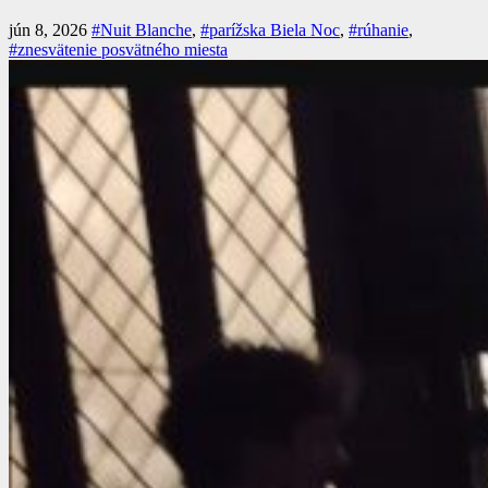
jún 8, 2026
#Nuit Blanche
,
#parížska Biela Noc
,
#rúhanie
,
#znesvätenie posvätného miesta