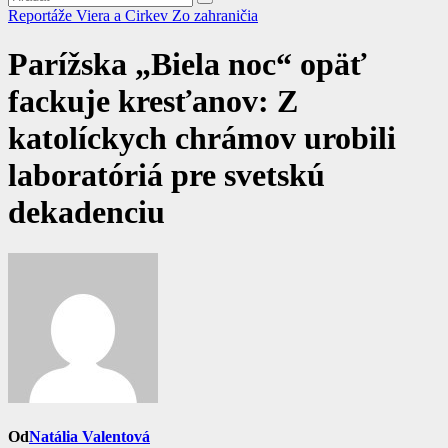
Reportáže
Viera a Cirkev
Zo zahraničia
Parížska „Biela noc“ opäť
fackuje kresťanov: Z
katolíckych chrámov urobili
laboratóriá pre svetskú
dekadenciu
Od
Natália Valentová