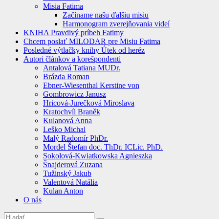
Misia Fatima
Začíname našu ďalšiu misiu
Harmonogram zverejňovania videí
KNIHA Pravdivý príbeh Fatimy
Chcem poslať MILODAR pre Misiu Fatima
Posledné výtlačky knihy Útek od heréz
Autori článkov a korešpondenti
Antalová Tatiana MUDr.
Brázda Roman
Ebner-Wiesenthal Kerstine von
Gombrowicz Janusz
Hricová-Jurečková Miroslava
Kratochvíl Braněk
Kulanová Anna
Leško Michal
Malý Radomír PhDr.
Mordel Štefan doc. ThDr. ICLic. PhD.
Sokolová-Kwiatkowska Agnieszka
Šnajderová Zuzana
Tužinský Jakub
Valentová Natália
Kulan Anton
O nás