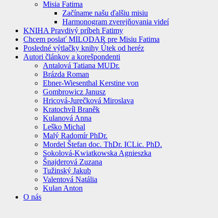
Misia Fatima
Začíname našu ďalšiu misiu
Harmonogram zverejňovania videí
KNIHA Pravdivý príbeh Fatimy
Chcem poslať MILODAR pre Misiu Fatima
Posledné výtlačky knihy Útek od heréz
Autori článkov a korešpondenti
Antalová Tatiana MUDr.
Brázda Roman
Ebner-Wiesenthal Kerstine von
Gombrowicz Janusz
Hricová-Jurečková Miroslava
Kratochvíl Braněk
Kulanová Anna
Leško Michal
Malý Radomír PhDr.
Mordel Štefan doc. ThDr. ICLic. PhD.
Sokolová-Kwiatkowska Agnieszka
Šnajderová Zuzana
Tužinský Jakub
Valentová Natália
Kulan Anton
O nás