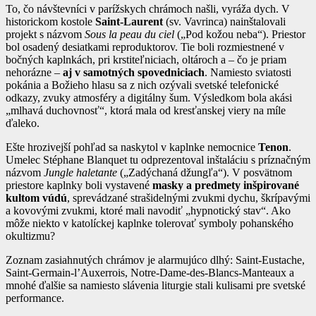
To, čo návštevníci v parížskych chrámoch našli, vyráža dych. V
historickom kostole
Saint-Laurent
(sv. Vavrinca) nainštalovali
projekt s názvom
Sous la peau du ciel
(„Pod kožou neba“). Priestor
bol osadený desiatkami reproduktorov. Tie boli rozmiestnené v
bočných kaplnkách, pri krstiteľniciach, oltároch a – čo je priam
nehorázne –
aj v samotných spovedniciach
. Namiesto sviatosti
pokánia a Božieho hlasu sa z nich ozývali svetské telefonické
odkazy, zvuky atmosféry a digitálny šum. Výsledkom bola akási
„mlhavá duchovnosť“, ktorá mala od kresťanskej viery na míle
ďaleko.
Ešte hrozivejší pohľad sa naskytol v kaplnke nemocnice
Tenon
.
Umelec Stéphane Blanquet tu odprezentoval inštaláciu s príznačným
názvom
Jungle haletante
(„Zadýchaná džungľa“). V posvätnom
priestore kaplnky boli vystavené
masky a predmety inšpirované
kultom vúdú
, sprevádzané strašidelnými zvukmi dychu, škrípavými
a kovovými zvukmi, ktoré mali navodiť „hypnotický stav“. Ako
môže niekto v katolíckej kaplnke tolerovať symboly pohanského
okultizmu?
Zoznam zasiahnutých chrámov je alarmujúco dlhý: Saint-Eustache,
Saint-Germain-l’Auxerrois, Notre-Dame-des-Blancs-Manteaux a
mnohé ďalšie sa namiesto slávenia liturgie stali kulisami pre svetské
performance.