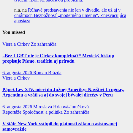
n.a.
na
Rúhavé predstavenia nie len v divadle, ale už aj v
chrámoch Bezbožnosť „moderného umenia“. Znesväcujúca
apostáza
You missed
Viera a Cirkev
Zo zahraničia
„Bez LGBT nie je Cirkev kompletná?“ Mexický biskup
prepisuje Písmo, tradíciu aj prírodu
6. augusta 2026
Roman Brázda
Viera a Cirkev
Pápež Lev XIV. mieri do Južnej Ameriky: Navštívi Uruguay,
Argentínu a vráti sa aj do svojej bývalej diecézy v Peru
6. augusta 2026
Miroslava Hricová-Jurečková
Reportáže
Spoločnosť a politika
Zo zahraničia
V štáte New York vstúpil do platnosti zákon o asistovanej
samovražde