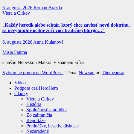
6. augusta 2026
Roman Brázda
Viera a Cirkev
„Každý heretik alebo sektár, ktorý chce zaviesť novú doktrínu,
sa nevyhnutne ocitne zoči-voči tradičnej liturgii…“
6. augusta 2026
Anna Kulanová
Misia Fatima
s našou Nebeskou Matkou v znamení kríža
Vytvorené pomocou WordPress
|
Téma:
Newsup
od
Themeansar
.
Video
Podpora cez HeroHero
Články
Viera a Cirkev
História
Spoločnosť a politika
Zo zahraničia
Reportáže
Prednášky, besedy, diskusie
Nezaradené