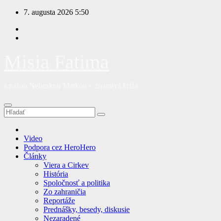
Prejsť
7. augusta 2026
5:50
na
obsah
Misia Fatima
s našou Nebeskou Matkou v znamení kríža
Video
Podpora cez HeroHero
Články
Viera a Cirkev
História
Spoločnosť a politika
Zo zahraničia
Reportáže
Prednášky, besedy, diskusie
Nezaradené