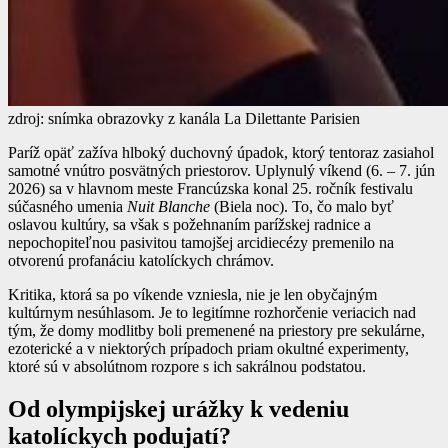
zdroj: snímka obrazovky z kanála La Dilettante Parisien
Paríž opäť zažíva hlboký duchovný úpadok, ktorý tentoraz zasiahol
samotné vnútro posvätných priestorov. Uplynulý víkend (6. – 7. jún
2026) sa v hlavnom meste Francúzska konal 25. ročník festivalu
súčasného umenia
Nuit Blanche
(Biela noc). To, čo malo byť
oslavou kultúry, sa však s požehnaním parížskej radnice a
nepochopiteľnou pasivitou tamojšej arcidiecézy premenilo na
otvorenú profanáciu katolíckych chrámov.
Kritika, ktorá sa po víkende vzniesla, nie je len obyčajným
kultúrnym nesúhlasom. Je to legitímne rozhorčenie veriacich nad
tým, že domy modlitby boli premenené na priestory pre sekulárne,
ezoterické a v niektorých prípadoch priam okultné experimenty,
ktoré sú v absolútnom rozpore s ich sakrálnou podstatou.
Od olympijskej urážky k vedeniu
katolíckych podujatí?