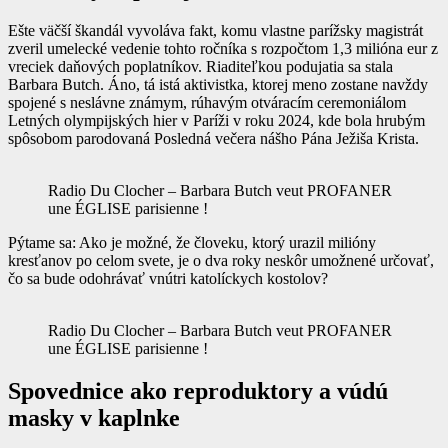
Ešte väčší škandál vyvoláva fakt, komu vlastne parížsky magistrát
zveril umelecké vedenie tohto ročníka s rozpočtom 1,3 milióna eur z
vreciek daňových poplatníkov. Riaditeľkou podujatia sa stala
Barbara Butch. Áno, tá istá aktivistka, ktorej meno zostane navždy
spojené s neslávne známym, rúhavým otváracím ceremoniálom
Letných olympijských hier v Paríži v roku 2024, kde bola hrubým
spôsobom parodovaná Posledná večera nášho Pána Ježiša Krista.
Radio Du Clocher – Barbara Butch veut PROFANER
une ÉGLISE parisienne !
Pýtame sa: Ako je možné, že človeku, ktorý urazil milióny
kresťanov po celom svete, je o dva roky neskôr umožnené určovať,
čo sa bude odohrávať vnútri katolíckych kostolov?
Radio Du Clocher – Barbara Butch veut PROFANER
une ÉGLISE parisienne !
Spovednice ako reproduktory a vúdú
masky v kaplnke