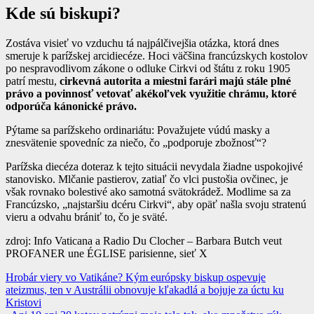
Kde sú biskupi?
Zostáva visieť vo vzduchu tá najpálčivejšia otázka, ktorá dnes
smeruje k parížskej arcidiecéze. Hoci väčšina francúzskych kostolov
po nespravodlivom zákone o odluke Cirkvi od štátu z roku 1905
patrí mestu,
cirkevná autorita a miestni farári majú stále plné
právo a povinnosť vetovať akékoľvek využitie chrámu, ktoré
odporúča kánonické právo.
Pýtame sa parížskeho ordinariátu: Považujete vúdú masky a
znesvätenie spovedníc za niečo, čo „podporuje zbožnosť“?
Parížska diecéza doteraz k tejto situácii nevydala žiadne uspokojivé
stanovisko. Mlčanie pastierov, zatiaľ čo vlci pustošia ovčinec, je
však rovnako bolestivé ako samotná svätokrádež. Modlime sa za
Francúzsko, „najstaršiu dcéru Cirkvi“, aby opäť našla svoju stratenú
vieru a odvahu brániť to, čo je sväté.
zdroj: Info Vaticana a Radio Du Clocher – Barbara Butch veut
PROFANER une ÉGLISE parisienne, sieť X
Navigácia
Hrobár viery vo Vatikáne? Kým európsky biskup ospevuje
ateizmus, ten v Austrálii obnovuje kľakadlá a bojuje za úctu ku
v
Kristovi