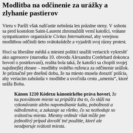
Modlitba na odčinenie za urážky a
zlyhanie pastierov
Vieru v Paríži však našťastie nebránia len prázdne steny. V sobotu
sa pred kostolom Saint-Laurent zhromaždili verní katolíci, vrátane
sympatizantov organizácie
Civitas International
, aby verejnou
modlitbou odčinili tieto svätokrádeže a vyjadrili svoj rázny protest.
Hoci sa liberálne médiá a miestni politici snažili veriacich vykresliť
ako agresorov (starostka 10. obvodu Alexandra Cordebard dokonca
hovorí o postrkovaní), realita bola taká, že katolíci sa chopili svojej
najsilnejšej zbrane – modlitby svätého ruženca za odčinenie urážok.
Je príznačné pre dnešnú dobu, že na miesto musela doraziť polícia,
aby veriacim zabránila v modlitbe a uvoľnila cestu „umeniu“, ktoré
uráža Boha.
Kánon 1210 Kódexu kánonického práva hovorí
, že
na
posvätnom mieste sa pripúšťa iba to, čo slúži na
vykonávanie alebo napomáhanie kultu, pobožnosti a
náboženstva, a zakazuje sa všetko, čo sa nezhoduje so
svätosťou miesta. Miestny ordinár však môže pre
jednotlivý prípad dovoliť iné použitie, ktoré ale
neodporuje svätosti miesta.