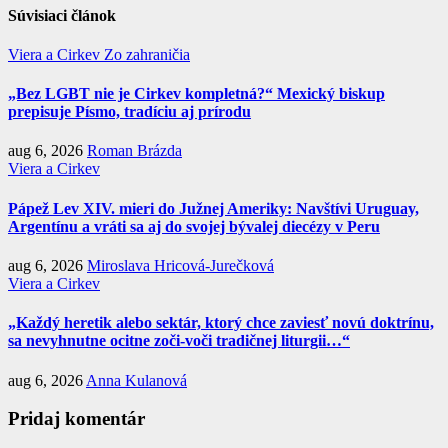
Súvisiaci článok
Viera a Cirkev
Zo zahraničia
„Bez LGBT nie je Cirkev kompletná?“ Mexický biskup
prepisuje Písmo, tradíciu aj prírodu
aug 6, 2026
Roman Brázda
Viera a Cirkev
Pápež Lev XIV. mieri do Južnej Ameriky: Navštívi Uruguay,
Argentínu a vráti sa aj do svojej bývalej diecézy v Peru
aug 6, 2026
Miroslava Hricová-Jurečková
Viera a Cirkev
„Každý heretik alebo sektár, ktorý chce zaviesť novú doktrínu,
sa nevyhnutne ocitne zoči-voči tradičnej liturgii…“
aug 6, 2026
Anna Kulanová
Pridaj komentár