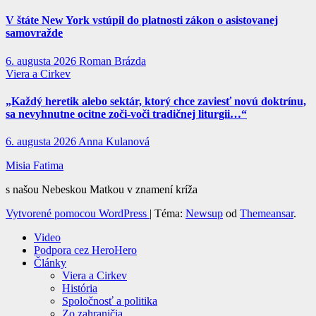
V štáte New York vstúpil do platnosti zákon o asistovanej
samovražde
6. augusta 2026
Roman Brázda
Viera a Cirkev
„Každý heretik alebo sektár, ktorý chce zaviesť novú doktrínu,
sa nevyhnutne ocitne zoči-voči tradičnej liturgii…“
6. augusta 2026
Anna Kulanová
Misia Fatima
s našou Nebeskou Matkou v znamení kríža
Vytvorené pomocou WordPress
|
Téma:
Newsup
od
Themeansar
.
Video
Podpora cez HeroHero
Články
Viera a Cirkev
História
Spoločnosť a politika
Zo zahraničia