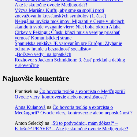
Aké je skutočné ovocie Medjugorja?!
Výzva Mariána Kuffu, aby sme sa spojili proti
znevažovaniu kresťanských symbolov (1. časť)
Nelegálna invázia moslimov: Migranti v Ceute v uliciach
skandujú svoje vyznanie viery: Niet boha okrem Alaha
Cirkev v Pekingu: Čínski kňazi musia verejne prisahať
vernosť Komunistickej strane
Španielska enkláva JE varovaním pre Európu: Zlyhanie
ochrany hraníc a bezradnosť socialistov
„Božstvo vedy“ na lopatkách
Rozhovor s Jackom Schmidtom: 3. časť preklad a dabing
v slovenčine
Najnovšie komentáre
Frantisek
na
Čo hovoria teológ a exorcista o Medžugorii?
Ovocie viery, kontroverzie alebo neposlušnosť?
Anna Kulanová
na
Čo hovoria teológ a exorcista o
Medžugorii? Ovocie viery, kontroverzie alebo neposlušnosť?
Anton Selecký
na
„Sú to podvodníci, mám dôkaz!“ –
Falošné? PRAVÉ? – Aké je skutočné ovocie Medjugorja?!