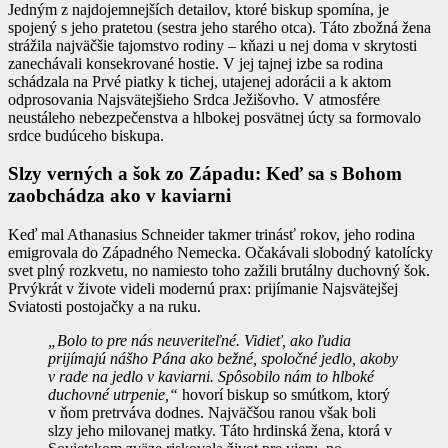
Jedným z najdojemnejších detailov, ktoré biskup spomína, je
spojený s jeho pratetou (sestra jeho starého otca). Táto zbožná žena
strážila najväčšie tajomstvo rodiny – kňazi u nej doma v skrytosti
zanechávali konsekrované hostie. V jej tajnej izbe sa rodina
schádzala na Prvé piatky k tichej, utajenej adorácii a k aktom
odprosovania Najsvätejšieho Srdca Ježišovho. V atmosfére
neustáleho nebezpečenstva a hlbokej posvätnej úcty sa formovalo
srdce budúceho biskupa.
Slzy verných a šok zo Západu: Keď sa s Bohom
zaobchádza ako v kaviarni
Keď mal Athanasius Schneider takmer trinásť rokov, jeho rodina
emigrovala do Západného Nemecka. Očakávali slobodný katolícky
svet plný rozkvetu, no namiesto toho zažili brutálny duchovný šok.
Prvýkrát v živote videli modernú prax: prijímanie Najsvätejšej
Sviatosti postojačky a na ruku.
„Bolo to pre nás neuveriteľné. Vidieť, ako ľudia
prijímajú nášho Pána ako bežné, spoločné jedlo, akoby
v rade na jedlo v kaviarni. Spôsobilo nám to hlboké
duchovné utrpenie,“
hovorí biskup so smútkom, ktorý
v ňom pretrváva dodnes. Najväčšou ranou však boli
slzy jeho milovanej matky. Táto hrdinská žena, ktorá v