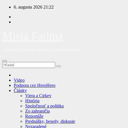
Prejsť
6. augusta 2026
21:22
na
obsah
Misia Fatima
s našou Nebeskou Matkou v znamení kríža
Video
Podpora cez HeroHero
Články
Viera a Cirkev
História
Spoločnosť a politika
Zo zahraničia
Reportáže
Prednášky, besedy, diskusie
Nezaradené