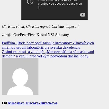
Christus vincit, Christus regnat, Christus imperat!
zdroje: OnePeterFive, Kostol NSJ Stranany
Navigácia
Parížska „Biela noc“ opäť fackuje kresťanov: Z katolíckych
chrámov urobili laboratóriá pre svetskú dekadenciu
v
Známi exorcisti sa zhodujú: „Mimozemšťania sú maskovaní
článku
démoni“ a varujú pred veľkým podvodom dnešnej doby
Od
Miroslava Hricová-Jurečková