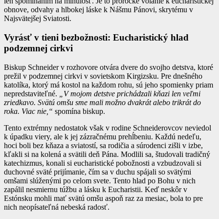
len spomínaním na minulosť. Je to prorocké volanie k eucharistickej
obnove, odvahy a hlbokej láske k Nášmu Pánovi, skrytému v
Najsvätejšej Sviatosti.
Vyrásť v tieni bezbožnosti: Eucharistický hlad
podzemnej cirkvi
Biskup Schneider v rozhovore otvára dvere do svojho detstva, ktoré
prežil v podzemnej cirkvi v sovietskom Kirgizsku. Pre dnešného
katolíka, ktorý má kostol na každom rohu, sú jeho spomienky priam
nepredstaviteľné.
„V mojom detstve prichádzali kňazi len veľmi
zriedkavo. Svätú omšu sme mali možno dvakrát alebo trikrát do
roka. Viac nie,“
spomína biskup.
Tento extrémny nedostatok však v rodine Schneiderovcov neviedol
k úpadku viery, ale k jej zázračnému prehĺbeniu. Každú nedeľu,
hoci boli bez kňaza a sviatostí, sa rodičia a súrodenci zišli v izbe,
kľakli si na kolená a svätili deň Pána. Modlili sa, študovali tradičný
katechizmus, konali si eucharistické pobožnosti a vzbudzovali si
duchovné sväté prijímanie, čím sa v duchu spájali so svätými
omšami slúženými po celom svete. Tento hlad po Bohu v nich
zapálil nesmiernu túžbu a lásku k Eucharistii. Keď neskôr v
Estónsku mohli mať svätú omšu aspoň raz za mesiac, bola to pre
nich neopísateľná nebeská radosť.