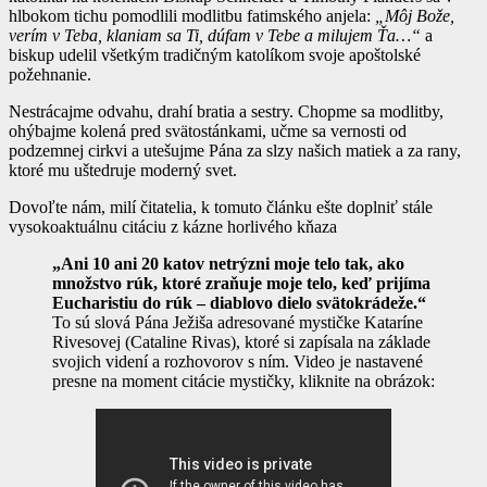
hlbokom tichu pomodlili modlitbu fatimského anjela:
„Môj Bože,
verím v Teba, klaniam sa Ti, dúfam v Tebe a milujem Ťa…“
a
biskup udelil všetkým tradičným katolíkom svoje apoštolské
požehnanie.
Nestrácajme odvahu, drahí bratia a sestry. Chopme sa modlitby,
ohýbajme kolená pred svätostánkami, učme sa vernosti od
podzemnej cirkvi a utešujme Pána za slzy našich matiek a za rany,
ktoré mu uštedruje moderný svet.
Dovoľte nám, milí čitatelia, k tomuto článku ešte doplniť stále
vysokoaktuálnu citáciu z kázne horlivého kňaza
„Ani 10 ani 20 katov netrýzni moje telo tak, ako
množstvo rúk, ktoré zraňuje moje telo, keď prijíma
Eucharistiu do rúk – diablovo dielo svätokrádeže.“
To sú slová Pána Ježiša adresované mystičke Kataríne
Rivesovej (Cataline Rivas), ktoré si zapísala na základe
svojich videní a rozhovorov s ním. Video je nastavené
presne na moment citácie mystičky, kliknite na obrázok: