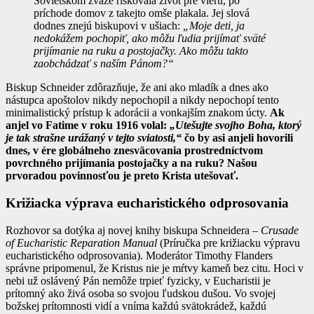
Sovietskom zväze riskovala život pre vieru, po
príchode domov z takejto omše plakala. Jej slová
dodnes znejú biskupovi v ušiach:
„Moje deti, ja
nedokážem pochopiť, ako môžu ľudia prijímať sväté
prijímanie na ruku a postojačky. Ako môžu takto
zaobchádzať s naším Pánom?“
Biskup Schneider zdôrazňuje, že ani ako mladík a dnes ako
nástupca apoštolov nikdy nepochopil a nikdy nepochopí tento
minimalistický prístup k adorácii a vonkajším znakom úcty.
Ak
anjel vo Fatime v roku 1916 volal:
„Utešujte svojho Boha, ktorý
je tak strašne urážaný v tejto sviatosti,“
čo by asi anjeli hovorili
dnes, v ére globálneho znesväcovania prostredníctvom
povrchného prijímania postojačky a na ruku? Našou
prvoradou povinnosťou je preto Krista utešovať.
Križiacka výprava eucharistického odprosovania
Rozhovor sa dotýka aj novej knihy biskupa Schneidera –
Crusade
of Eucharistic Reparation Manual
(Príručka pre križiacku výpravu
eucharistického odprosovania). Moderátor Timothy Flanders
správne pripomenul, že Kristus nie je mŕtvy kameň bez citu. Hoci v
nebi už oslávený Pán nemôže trpieť fyzicky, v Eucharistii je
prítomný ako živá osoba so svojou ľudskou dušou. Vo svojej
božskej prítomnosti vidí a vníma každú svätokrádež, každú