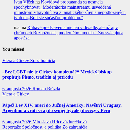
Ivan Vlček
na
Kovidová propaganda sa nesmela
spochybňovať. Moderátorka mainstreamu usvedčená
ministrom zdravotníctva z fanatického šírenia nepodložených
tvrdení:„Boli ste súčasťou problému.“
n.a.
na
Rúhavé predstavenia nie len v divadle, ale už aj v
chrámoch Bezbožnosť „moderného umenia“. Znesväcujúca
apostáza
You missed
Viera a Cirkev
Zo zahraničia
„Bez LGBT nie je Cirkev kompletná?“ Mexický biskup
prepisuje Písmo, tradíciu aj prírodu
6. augusta 2026
Roman Brázda
Viera a Cirkev
Pápež Lev XIV. mieri do Južnej Ameriky: Navštívi Uruguay,
Argentínu a vráti sa aj do svojej bývalej diecézy v Peru
6. augusta 2026
Miroslava Hricová-Jurečková
Reportáže
Spoločnosť a politika
Zo zahraničia