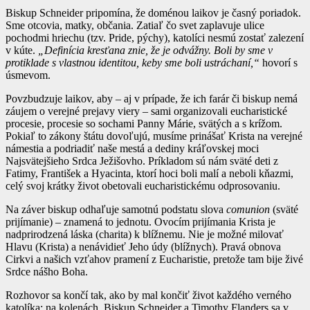
Biskup Schneider pripomína, že doménou laikov je časný poriadok.
Sme otcovia, matky, občania. Zatiaľ čo svet zaplavuje ulice
pochodmi hriechu (tzv. Pride, pýchy), katolíci nesmú zostať zalezení
v kúte.
„Definícia kresťana znie, že je odvážny. Boli by sme v
protiklade s vlastnou identitou, keby sme boli ustráchaní,“
hovorí s
úsmevom.
Povzbudzuje laikov, aby – aj v prípade, že ich farár či biskup nemá
záujem o verejné prejavy viery – sami organizovali eucharistické
procesie, procesie so sochami Panny Márie, svätých a s krížom.
Pokiaľ to zákony štátu dovoľujú, musíme prinášať Krista na verejné
námestia a podriadiť naše mestá a dediny kráľovskej moci
Najsvätejšieho Srdca Ježišovho. Príkladom sú nám sväté deti z
Fatimy, František a Hyacinta, ktorí hoci boli malí a neboli kňazmi,
celý svoj krátky život obetovali eucharistickému odprosovaniu.
Na záver biskup odhaľuje samotnú podstatu slova
comunion
(sväté
prijímanie) – znamená to jednotu. Ovocím prijímania Krista je
nadprirodzená láska (charita) k blížnemu. Nie je možné milovať
Hlavu (Krista) a nenávidieť Jeho údy (blížnych). Pravá obnova
Cirkvi a našich vzťahov pramení z Eucharistie, pretože tam bije živé
Srdce nášho Boha.
Rozhovor sa končí tak, ako by mal končiť život každého verného
katolíka: na kolenách. Biskup Schneider a Timothy Flanders sa v