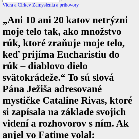
Viera a Cirkev
Zamyslenia a príhovory
„Ani 10 ani 20 katov netrýzni
moje telo tak, ako množstvo
rúk, ktoré zraňuje moje telo,
keď prijíma Eucharistiu do
rúk – diablovo dielo
svätokrádeže.“ To sú slová
Pána Ježiša adresované
mystičke Cataline Rivas, ktoré
si zapísala na základe svojich
videní a rozhovorov s ním. Ak
anjel vo Fatime volal: