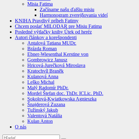
Misia Fatima
Začíname našu ďalšiu misiu
Harmonogram zverejňovania videí
KNIHA Pravdivý príbeh Fatimy
Chcem poslať MILODAR pre Misiu Fatima
Posledné výtlačky knihy Útek od heréz
Autori článkov a korešpondenti
Antalová Tatiana MUDr.
Brázda Roman
Ebner-Wiesenthal Kerstine von
Gombrowicz Janusz
Hricová-Jurečková Miroslava
Kratochvíl Braněk
Kulanová Anna
Leško Michal
Malý Radomír PhDr.
Mordel Štefan doc. ThDr. ICLic. PhD.
Sokolová-Kwiatkowska Agnieszka
Šnajderová Zuzana
Tužinský Jakub
Valentová Natália
Kulan Anton
O nás