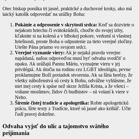
Otec biskup ponúka tri jasné, praktické a duchovné kroky, ako má
laický katolík odpovedať na urážky Boha:
Pokánie a odprosenie v skrytosti srdca:
Keď sa dozviete o
nejakom hriechu či svätokrádeži, choďte do svojej izby,
kľaknite si na kolená a v hlbokej pokore, vedomí si vlastnej
hriešnosti, proste Boha o odpustenie za tieto verejné zločiny.
Utešte Pána priamo vo svojom srdci.
Verejné vyznanie viery:
Ak je nejaká pravda verejne
napádaná, našou odpoveďou musí byť odvaha svedčiť o
opaku. Ak urážajú Pannu Máriu, vyznajme vieru v jej
privilégiá. Ak útočia na rodinu cez LGBT ideológiu, pevne
proklamujme Boží poriadok stvorenia. Ak sa šíria herézy, že
všetky náboženstvá sú cesty k Bohu, odvážne vyhlásme, že
niet inej cesty k spáse než skrze Ježiša Krista, a že všetci –
vrátane moslimov, židov či budhistov – sú volaní k viere v
Neho.
Šírenie čistej tradície a apologetika:
Robte apologetickú
prácu, šírte texty z Tradície, ktoré sú jasné ako krištáľ. Učte
ľudí pravej doktríne.
Odvaha vyjsť do ulíc a tajomstvo svätého
prijímania