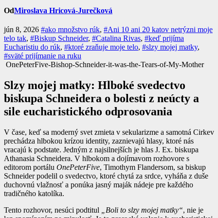
Od
Miroslava Hricová-Jurečková
jún 8, 2026
#ako množstvo rúk
,
#Ani 10 ani 20 katov netrýzni moje
telo tak
,
#Biskup Schneider
,
#Catalina Rivas
,
#keď prijíma
Eucharistiu do rúk
,
#ktoré zraňuje moje telo
,
#slzy mojej matky
,
#sväté prijímanie na ruku
OnePeterFive-Bishop-Schneider-it-was-the-Tears-of-My-Mother
Slzy mojej matky: Hlboké svedectvo
biskupa Schneidera o bolesti z neúcty a
sile eucharistického odprosovania
V čase, keď sa moderný svet zmieta v sekularizme a samotná Cirkev
prechádza hlbokou krízou identity, zaznievajú hlasy, ktoré nás
vracajú k podstate. Jedným z najsilnejších je hlas J. Ex. biskupa
Athanasia Schneidera. V hlbokom a dojímavom rozhovore s
editorom portálu
OnePeterFive
, Timothym Flandersom, sa biskup
Schneider podelil o svedectvo, ktoré chytá za srdce, vyháňa z duše
duchovnú vlažnosť a ponúka jasný maják nádeje pre každého
tradičného katolíka.
Tento rozhovor, nesúci podtitul
„Boli to slzy mojej matky“
, nie je