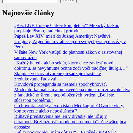
Najnovšie články
„Bez LGBT nie je Cirkev kompletná?“ Mexický biskup
prepisuje Písmo, tradíciu aj prírodu
Pápež Lev XIV. mieri do Južnej Ameriky: Navštívi
Uruguay, Argentínu a vráti sa aj do svojej bývalej diecézy v
Peru
V štáte New York vstúpil do platnosti zákon o asistovanej
samovražde
„Každý heretik alebo sektár, ktorý chce zaviesť novú
doktrínu, sa nevyhnutne ocitne zoči-voči tradičnej liturgii…“
Skupina vedcov otvorene presadzuje drastické
zredukovanie ľudstva!
Kovidová propaganda sa nesmela spochybňovať.
Moderátorka mainstreamu usvedčená ministrom zdravotníctva
z fanatického šírenia nepodložených tvrdení:„Boli ste
súčasťou problému.“
Čo hovoria teológ a exorcista o Medžugorii? Ovocie viery,
kontroverzie alebo neposlušnosť?
Rúhavé predstavenia nie len v divadle, ale už aj v
chrámoch Bezbožnosť „moderného umenia“. Znesväcujúca
apostáza
„Sú to podvodníci, mám dôkaz!“ – Falošné? PRAVÉ? –