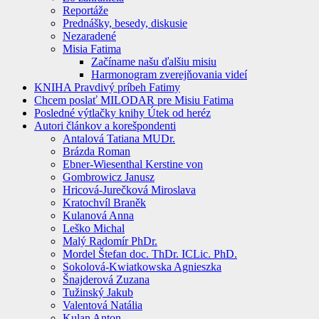
Reportáže
Prednášky, besedy, diskusie
Nezaradené
Misia Fatima
Začíname našu ďalšiu misiu
Harmonogram zverejňovania videí
KNIHA Pravdivý príbeh Fatimy
Chcem poslať MILODAR pre Misiu Fatima
Posledné výtlačky knihy Útek od heréz
Autori článkov a korešpondenti
Antalová Tatiana MUDr.
Brázda Roman
Ebner-Wiesenthal Kerstine von
Gombrowicz Janusz
Hricová-Jurečková Miroslava
Kratochvíl Braněk
Kulanová Anna
Leško Michal
Malý Radomír PhDr.
Mordel Štefan doc. ThDr. ICLic. PhD.
Sokolová-Kwiatkowska Agnieszka
Šnajderová Zuzana
Tužinský Jakub
Valentová Natália
Kulan Anton