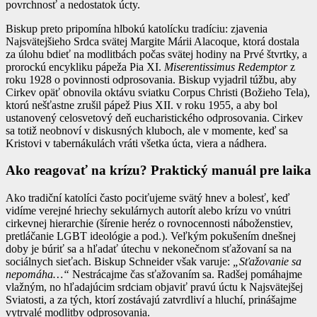
povrchnosť a nedostatok úcty.
Biskup preto pripomína hlbokú katolícku tradíciu: zjavenia
Najsvätejšieho Srdca svätej Margite Márii Alacoque, ktorá dostala
za úlohu bdieť na modlitbách počas svätej hodiny na Prvé štvrtky, a
prorockú encykliku pápeža Pia XI.
Miserentissimus Redemptor
z
roku 1928 o povinnosti odprosovania. Biskup vyjadril túžbu, aby
Cirkev opäť obnovila oktávu sviatku Corpus Christi (Božieho Tela),
ktorú nešťastne zrušil pápež Pius XII. v roku 1955, a aby bol
ustanovený celosvetový deň eucharistického odprosovania. Cirkev
sa totiž neobnoví v diskusných kluboch, ale v momente, keď sa
Kristovi v tabernákulách vráti všetka úcta, viera a nádhera.
Ako reagovať na krízu? Praktický manuál pre laika
Ako tradiční katolíci často pociťujeme svätý hnev a bolesť, keď
vidíme verejné hriechy sekulárnych autorít alebo krízu vo vnútri
cirkevnej hierarchie (šírenie heréz o rovnocennosti náboženstiev,
pretláčanie LGBT ideológie a pod.). Veľkým pokušením dnešnej
doby je búriť sa a hľadať útechu v nekonečnom sťažovaní sa na
sociálnych sieťach. Biskup Schneider však varuje:
„Sťažovanie sa
nepomáha…“
Nestrácajme čas sťažovaním sa. Radšej pomáhajme
vlažným, no hľadajúcim srdciam objaviť pravú úctu k Najsvätejšej
Sviatosti, a za tých, ktorí zostávajú zatvrdliví a hluchí, prinášajme
vytrvalé modlitby odprosovania.