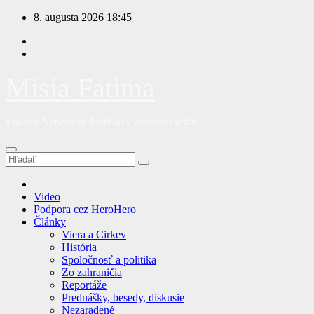
Prejsť
8. augusta 2026
18:45
na
obsah
Misia Fatima
s našou Nebeskou Matkou v znamení kríža
Video
Podpora cez HeroHero
Články
Viera a Cirkev
História
Spoločnosť a politika
Zo zahraničia
Reportáže
Prednášky, besedy, diskusie
Nezaradené