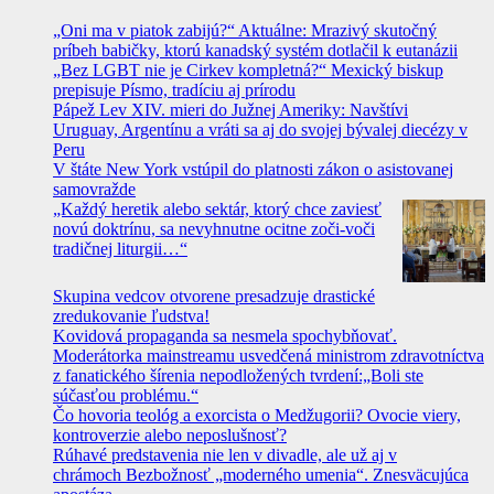
„Oni ma v piatok zabijú?“ Aktuálne: Mrazivý skutočný
príbeh babičky, ktorú kanadský systém dotlačil k eutanázii
„Bez LGBT nie je Cirkev kompletná?“ Mexický biskup
prepisuje Písmo, tradíciu aj prírodu
Pápež Lev XIV. mieri do Južnej Ameriky: Navštívi
Uruguay, Argentínu a vráti sa aj do svojej bývalej diecézy v
Peru
V štáte New York vstúpil do platnosti zákon o asistovanej
samovražde
„Každý heretik alebo sektár, ktorý chce zaviesť
novú doktrínu, sa nevyhnutne ocitne zoči-voči
tradičnej liturgii…“
Skupina vedcov otvorene presadzuje drastické
zredukovanie ľudstva!
Kovidová propaganda sa nesmela spochybňovať.
Moderátorka mainstreamu usvedčená ministrom zdravotníctva
z fanatického šírenia nepodložených tvrdení:„Boli ste
súčasťou problému.“
Čo hovoria teológ a exorcista o Medžugorii? Ovocie viery,
kontroverzie alebo neposlušnosť?
Rúhavé predstavenia nie len v divadle, ale už aj v
chrámoch Bezbožnosť „moderného umenia“. Znesväcujúca