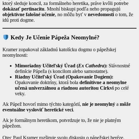
ktorý sleduje koncil, za formálneho heretika, práve kvôli potrebe
dokázať pertinacitu
. Mnohí biskupi podľa neho propagujú
objektívne falošné učenie
, no môžu byť v
nevedomosti
o tom, že
idú proti dogme.
Kedy Je Učenie Pápeža Neomylné?
Kramer zopakoval základnú katolícku dogmu o pápežskej
neomylnosti:
Mimoriadny Učiteľský Úrad (
Ex Cathedra
):
Slávnostné
definície Pápeža (s koncilom alebo samostatne).
Riadny Učiteľský Úrad (Opakovanie Dogiem):
Opakovanie doktríny, ktorá bola
definitívne a neomylne
učená univerzálnou a riadnou autoritou Cirkvi
po celé
veky.
Ak Pápež hovorí mimo týchto kategórií,
nie je neomylný
a
môže
eventuálne vysloviť heretické veci
.
Ak je formálnym heretikom, potvrdzuje to, že nie je platným
pápežom.
Otec Paul Kramer rozširuje svoju diskusiu o pápežskej heréze,