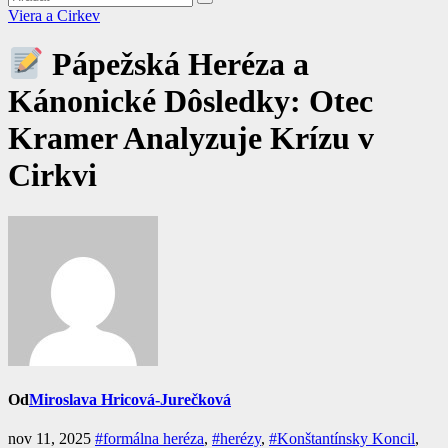
Viera a Cirkev
Pápežská Heréza a
Kánonické Dôsledky: Otec
Kramer Analyzuje Krízu v
Cirkvi
Od
Miroslava Hricová-Jurečková
nov 11, 2025
#formálna heréza
,
#herézy
,
#Konštantínsky Koncil
,