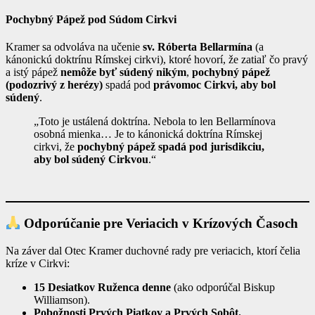
Pochybný Pápež pod Súdom Cirkvi
Kramer sa odvoláva na učenie
sv. Róberta Bellarmína
(a
kánonickú doktrínu Rímskej cirkvi), ktoré hovorí, že zatiaľ čo pravý
a istý pápež
nemôže byť súdený nikým
,
pochybný pápež
(podozrivý z herézy)
spadá pod
právomoc Cirkvi, aby bol
súdený
.
„Toto je ustálená doktrína. Nebola to len Bellarmínova
osobná mienka… Je to kánonická doktrína Rímskej
cirkvi, že
pochybný pápež spadá pod jurisdikciu,
aby bol súdený Cirkvou
.“
Odporúčanie pre Veriacich v Krízových Časoch
Na záver dal Otec Kramer duchovné rady pre veriacich, ktorí čelia
kríze v Cirkvi:
15 Desiatkov Ruženca denne
(ako odporúčal Biskup
Williamson).
Pobožnosti Prvých Piatkov a Prvých Sobôt.