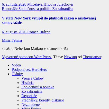
6. augusta 2026
Miroslava Hricová-Jurečková
Reportáže
Spoločnosť a politika
Zo zahraničia
V štáte New York vstúpil do platnosti zákon o asistovanej
samovražde
6. augusta 2026
Roman Brázda
Misia Fatima
s našou Nebeskou Matkou v znamení kríža
Vytvorené pomocou WordPress
|
Téma:
Newsup
od
Themeansar
.
Video
Podpora cez HeroHero
Články
Viera a Cirkev
História
Spoločnosť a politika
Zo zahraničia
Reportáže
Prednášky, besedy, diskusie
Nezaradené
Misia Fatima