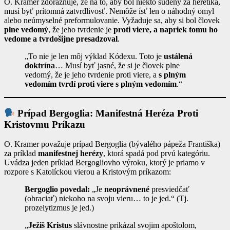
O. Kramer zdôrazňuje, že na to, aby bol niekto súdený za heretika,
musí byť prítomná zatvrdlivosť. Nemôže ísť len o náhodný omyl
alebo neúmyselné preformulovanie. Vyžaduje sa, aby si bol človek
plne vedomý
, že jeho tvrdenie je
proti viere, a napriek tomu ho
vedome a tvrdošijne presadzoval
.
„To nie je len môj výklad Kódexu. Toto je
ustálená
doktrína
… Musí byť jasné, že si je človek plne
vedomý, že je jeho tvrdenie proti viere, a
s plným
vedomím tvrdí proti viere s plným vedomím
.“
Prípad Bergoglia: Manifestná Heréza Proti
Kristovmu Príkazu
O. Kramer považuje prípad Bergoglia (bývalého pápeža Františka)
za príklad
manifestnej herézy
, ktorá spadá pod prvú kategóriu.
Uvádza jeden príklad Bergogliovho výroku, ktorý je priamo v
rozpore s Katolíckou vierou a Kristovým príkazom:
Bergoglio povedal:
„Je
neoprávnené
presviedčať
(obraciať) niekoho na svoju vieru… to je jed.“ (Tj.
prozelytizmus je jed.)
„
Ježiš Kristus
slávnostne prikázal svojim apoštolom,