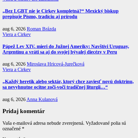
„Bez LGBT nie je Cirkev kompletná?“ Mexický biskup
prepisuje Písmo, tradíciu aj prírodu
aug 6, 2026
Roman Brázda
Viera a Cirkev
Pápež Lev XIV. mieri do Južnej Ameriky: Navštívi Uruguay,
Argentínu a vráti sa aj do svojej bývalej diecézy v Peru
aug 6, 2026
Miroslava Hricová-Jurečková
Viera a Cirkev
„Každý heretik alebo sektár, ktorý chce zaviesť novú doktrínu,
sa nevyhnutne ocitne zoči-voči tradičnej liturgii…“
aug 6, 2026
Anna Kulanová
Pridaj komentár
Vaša e-mailová adresa nebude zverejnená.
Vyžadované polia sú
označené
*