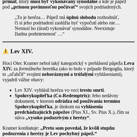
primát
, ktorý
musí byť vykonávaný synodálne
a kde je pápež
pod
„prísnou povinnosťou počúvať“
svojich podriadených.
„To je heréza… Pápež má
úplnú slobodu
rozhodnúť,
či si jeho podriadení zaslúžia byť vypočutí alebo nie…
Nemusí ho (úrad) vykonávať synodálne. Neexistuje
žiadna podmienenosť …“
Lev XIV.
Hoci Otec Kramer nebol taký kategorický v prehlásení pápeža
Leva
XIV.
za
formálneho
heretika (ako to bolo v prípade Bergoglia, ktorý
to „uľahčil“ svojimi
nehoráznymi a trúfalými
vyhláseniami),
vyjadril vážne obavy:
Lev XIV. vyhlásil herézu vo veci
trestu smrti
.
Spoluvykupiteľka (Co-Redemptrix):
Jeho nedávny
dokument, v ktorom
odrádza od používania termínu
Spoluvykupiteľka
, je útokom na
vyhlásenia
predchádzajúcich pápežov
(Pius XI., Sv. Pius X.), čím sa
stáva
„vysoko podozrivým z herézy“
.
Kramer konštatuje:
„Preto som povedal, že kvôli stupňu
podozrenia z herézy je Lev pochybný pápež.“