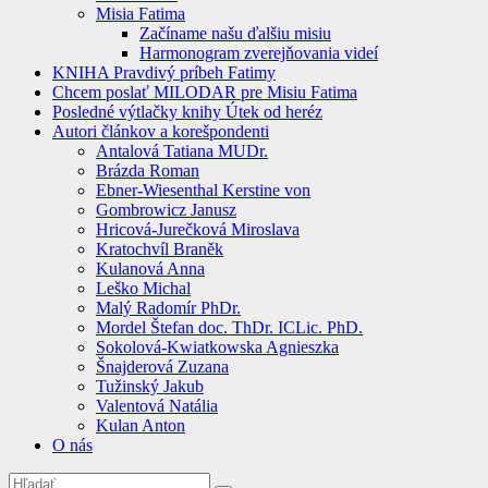
Misia Fatima
Začíname našu ďalšiu misiu
Harmonogram zverejňovania videí
KNIHA Pravdivý príbeh Fatimy
Chcem poslať MILODAR pre Misiu Fatima
Posledné výtlačky knihy Útek od heréz
Autori článkov a korešpondenti
Antalová Tatiana MUDr.
Brázda Roman
Ebner-Wiesenthal Kerstine von
Gombrowicz Janusz
Hricová-Jurečková Miroslava
Kratochvíl Braněk
Kulanová Anna
Leško Michal
Malý Radomír PhDr.
Mordel Štefan doc. ThDr. ICLic. PhD.
Sokolová-Kwiatkowska Agnieszka
Šnajderová Zuzana
Tužinský Jakub
Valentová Natália
Kulan Anton
O nás