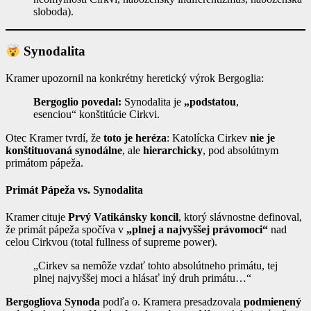
sloboda).
Synodalita
Kramer upozornil na konkrétny heretický výrok Bergoglia:
Bergoglio povedal:
Synodalita je
„podstatou
,
esenciou“ konštitúcie Cirkvi.
Otec Kramer tvrdí, že
toto je heréza
: Katolícka Cirkev
nie je
konštituovaná synodálne
, ale
hierarchicky
, pod absolútnym
primátom pápeža.
Primát Pápeža vs. Synodalita
Kramer cituje
Prvý Vatikánsky koncil
, ktorý slávnostne definoval,
že primát pápeža spočíva v
„plnej a najvyššej právomoci“
nad
celou Cirkvou (total fullness of supreme power).
„Cirkev sa nemôže vzdať tohto absolútneho primátu, tej
plnej najvyššej moci a hlásať iný druh primátu…“
Bergogliova Synoda
podľa o. Kramera presadzovala
podmienený