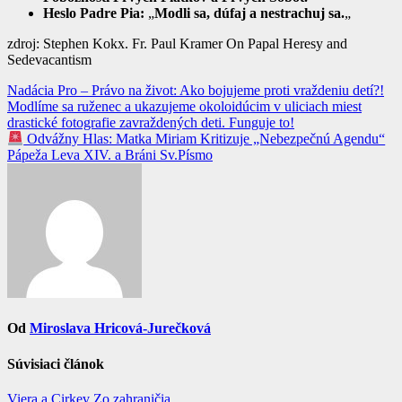
Heslo Padre Pia:
„
Modli sa, dúfaj a nestrachuj sa.
„
zdroj: Stephen Kokx. Fr. Paul Kramer On Papal Heresy and
Sedevacantism
Navigácia
Nadácia Pro – Právo na život: Ako bojujeme proti vraždeniu detí?!
Modlíme sa ruženec a ukazujeme okoloidúcim v uliciach miest
v
drastické fotografie zavraždených deti. Funguje to!
článku
Odvážny Hlas: Matka Miriam Kritizuje „Nebezpečnú Agendu“
Pápeža Leva XIV. a Bráni Sv.Písmo
Od
Miroslava Hricová-Jurečková
Súvisiaci článok
Viera a Cirkev
Zo zahraničia