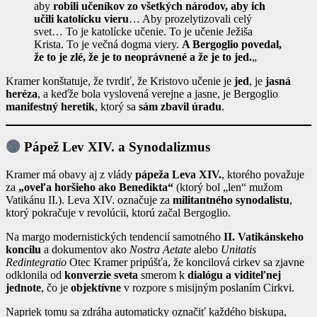
aby
robili učeníkov zo všetkých národov, aby ich
učili katolícku vieru
… Aby prozelytizovali celý
svet… To je katolícke učenie. To je učenie Ježiša
Krista. To je večná dogma viery.
A Bergoglio povedal,
že to je zlé, že je to neoprávnené a že je to jed.
„
Kramer konštatuje, že tvrdiť, že Kristovo učenie je
jed
, je
jasná
heréza
, a keďže bola vyslovená verejne a jasne, je Bergoglio
manifestný heretik
, ktorý sa
sám zbavil úradu
.
Pápež Lev XIV. a Synodalizmus
Kramer má obavy aj z vlády
pápeža Leva XIV.
, ktorého považuje
za
„oveľa horšieho ako Benedikta“
(ktorý bol „len“ mužom
Vatikánu II.). Leva XIV. označuje za
militantného synodalistu
,
ktorý pokračuje v revolúcii, ktorú začal Bergoglio.
Na margo modernistických tendencií samotného
II. Vatikánskeho
koncilu
a dokumentov ako
Nostra Aetate
alebo
Unitatis
Redintegratio
Otec Kramer pripúšťa, že koncilová cirkev sa zjavne
odklonila od
konverzie sveta
smerom k
dialógu a viditeľnej
jednote
, čo je
objektívne
v rozpore s misijným poslaním Cirkvi.
Napriek tomu sa zdráha automaticky označiť každého biskupa,