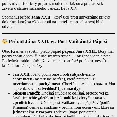
porovnáva historický prípad s modernou krízou a prichádza k
záveru o statuse súčasného pápeža, Leva XIV.
Spomenul prípad
Jána XXII.
, ktorý učil proti univerzálne prijatej
doktríne, ktorý sa však obrátil na smrteľnej posteli a svoj blud
odvolal.
Prípad Jána XXII. vs. Post-Vatikánski Pápeži
Otec Kramer vysvetlil, prečo prípad
pápeža Jána XXII.
, ktorý mal
pochybnosti o tom, či duše svätých dosahujú blažené videnie pred
Posledným súdom (učil, že videnie dostanú až po ňom), nespĺňa
kritériá formálnej herézy:
Ján XXII.:
Jeho pochybnosti boli
subjektívneho
charakteru
(materiálna heréza), ktoré pramenili z
nevedomosti a pochybností
. Chcel študovať túto otázku, čím
nepreukazoval
zatvrdilosť (pertinacity)
.
Súčasní Pápeži:
Dnešná situácia je odlišná, pretože veľká
časť hierarchie
„defektuje z katolíckej viery“
a stáva sa
„proticirkvo
u“. Učenie post-Vatikánskych pápežov (podľa
Kramera) denne presadzuje v ordinárnom učení veci, ktoré sú
jednoznačne v rozpore s vierou
(napr. popieranie
neomylnosti Cirkvi, náboženský indiferentizmus, náboženská