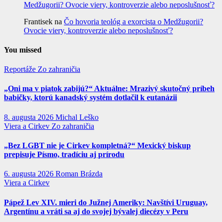
Medžugorii? Ovocie viery, kontroverzie alebo neposlušnosť?
Frantisek
na
Čo hovoria teológ a exorcista o Medžugorii?
Ovocie viery, kontroverzie alebo neposlušnosť?
You missed
Reportáže
Zo zahraničia
„Oni ma v piatok zabijú?“ Aktuálne: Mrazivý skutočný príbeh
babičky, ktorú kanadský systém dotlačil k eutanázii
8. augusta 2026
Michal Leško
Viera a Cirkev
Zo zahraničia
„Bez LGBT nie je Cirkev kompletná?“ Mexický biskup
prepisuje Písmo, tradíciu aj prírodu
6. augusta 2026
Roman Brázda
Viera a Cirkev
Pápež Lev XIV. mieri do Južnej Ameriky: Navštívi Uruguay,
Argentínu a vráti sa aj do svojej bývalej diecézy v Peru