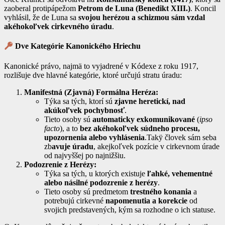
zaoberal protipápežom
Petrom de Luna (Benedikt XIII.)
. Koncil
vyhlásil, že de Luna sa
svojou herézou a schizmou sám vzdal
akéhokoľvek cirkevného úradu
.
Dve Kategórie Kanonického Hriechu
Kanonické právo, najmä to vyjadrené v Kódexe z roku 1917,
rozlišuje dve hlavné kategórie, ktoré určujú stratu úradu:
Manifestná (Zjavná) Formálna Heréza:
Týka sa tých, ktorí sú
zjavne heretickí, nad
akúkoľvek pochybnosť
.
Tieto osoby sú
automaticky exkomunikované
(
ipso
facto
), a to
bez akéhokoľvek súdneho procesu,
upozornenia alebo vyhlásenia
.Takÿ človek sám seba
zb
avuje úradu
, akejkoľvek pozície v cirkevnom úrade
od najvyššej po najnižšiu.
Podozrenie z Herézy:
Týka sa tých, u ktorých existuje
ľahké, vehementné
alebo násilné podozrenie z herézy
.
Tieto osoby sú predmetom
trestného konania
a
potrebujú cirkevné
napomenutia a korekcie
od
svojich predstavených, kým sa rozhodne o ich statuse.