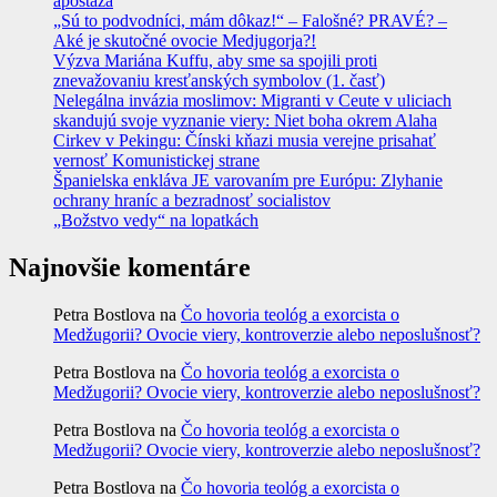
apostáza
„Sú to podvodníci, mám dôkaz!“ – Falošné? PRAVÉ? –
Aké je skutočné ovocie Medjugorja?!
Výzva Mariána Kuffu, aby sme sa spojili proti
znevažovaniu kresťanských symbolov (1. časť)
Nelegálna invázia moslimov: Migranti v Ceute v uliciach
skandujú svoje vyznanie viery: Niet boha okrem Alaha
Cirkev v Pekingu: Čínski kňazi musia verejne prisahať
vernosť Komunistickej strane
Španielska enkláva JE varovaním pre Európu: Zlyhanie
ochrany hraníc a bezradnosť socialistov
„Božstvo vedy“ na lopatkách
Najnovšie komentáre
Petra Bostlova
na
Čo hovoria teológ a exorcista o
Medžugorii? Ovocie viery, kontroverzie alebo neposlušnosť?
Petra Bostlova
na
Čo hovoria teológ a exorcista o
Medžugorii? Ovocie viery, kontroverzie alebo neposlušnosť?
Petra Bostlova
na
Čo hovoria teológ a exorcista o
Medžugorii? Ovocie viery, kontroverzie alebo neposlušnosť?
Petra Bostlova
na
Čo hovoria teológ a exorcista o