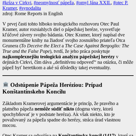
#kríza v Cirkvi
,
#neomylnosť pápeža
,
#omyl Jána XXII.
,
#otec P.
Kramer
,
#synodalita
zdroj: Rome Reports in English
V prvej časti tohto hlboko teologického rozhovoru Otec Paul
Kramer, autor rozsiahlych diel o pápežskej heréze, vysvetľuje
kľúčové závery svojho bádania. Otec Kramer, ktorý napísal dve
monumentálne knihy na žiadosť svojho zosnulého priateľa Otca
Grunera (
To Deceive the Elect
a
The Case Against Bergoglio: The
True and the False Pope
), tvrdí, že jeho práca poskytuje
najkomplexnejšiu teologickú analýzu pápežskej herézy
v
dejinách Cirkvi, čím dáva „definitívnu odpoveď“ na otázku, či môže
pápež byť heretikom a aké sú dôsledky takej eventuality.
Odstúpenie Pápeža Heréziou: Prípad
Konštantínskeho Koncilu
Základom Kramerovej argumentácie je princíp, že pravého a
platného pápeža
nemôže súdiť nikto
(dogma viery, ktorú
spochybňovať je v podstate heréza). Ak však niekto, kto je
považovaný za pápeža spadne do herézy, stráca úrad vlastnou
mocou.
Otec Kramer sa odvoláva na
Konštantínsky koncil (1417)
, ktorý sa