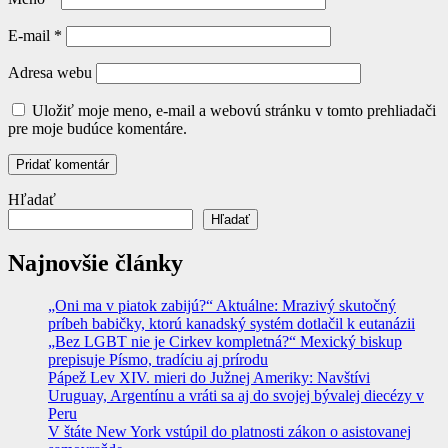
E-mail
*
Adresa webu
Uložiť moje meno, e-mail a webovú stránku v tomto prehliadači
pre moje budúce komentáre.
Hľadať
Hľadať
Najnovšie články
„Oni ma v piatok zabijú?“ Aktuálne: Mrazivý skutočný
príbeh babičky, ktorú kanadský systém dotlačil k eutanázii
„Bez LGBT nie je Cirkev kompletná?“ Mexický biskup
prepisuje Písmo, tradíciu aj prírodu
Pápež Lev XIV. mieri do Južnej Ameriky: Navštívi
Uruguay, Argentínu a vráti sa aj do svojej bývalej diecézy v
Peru
V štáte New York vstúpil do platnosti zákon o asistovanej