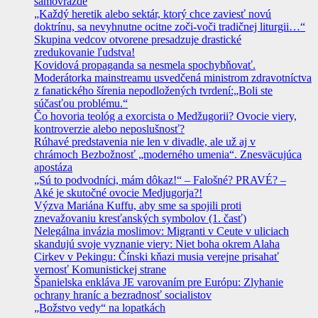
samovražde
„Každý heretik alebo sektár, ktorý chce zaviesť novú
doktrínu, sa nevyhnutne ocitne zoči-voči tradičnej liturgii…“
Skupina vedcov otvorene presadzuje drastické
zredukovanie ľudstva!
Kovidová propaganda sa nesmela spochybňovať.
Moderátorka mainstreamu usvedčená ministrom zdravotníctva
z fanatického šírenia nepodložených tvrdení:„Boli ste
súčasťou problému.“
Čo hovoria teológ a exorcista o Medžugorii? Ovocie viery,
kontroverzie alebo neposlušnosť?
Rúhavé predstavenia nie len v divadle, ale už aj v
chrámoch Bezbožnosť „moderného umenia“. Znesväcujúca
apostáza
„Sú to podvodníci, mám dôkaz!“ – Falošné? PRAVÉ? –
Aké je skutočné ovocie Medjugorja?!
Výzva Mariána Kuffu, aby sme sa spojili proti
znevažovaniu kresťanských symbolov (1. časť)
Nelegálna invázia moslimov: Migranti v Ceute v uliciach
skandujú svoje vyznanie viery: Niet boha okrem Alaha
Cirkev v Pekingu: Čínski kňazi musia verejne prisahať
vernosť Komunistickej strane
Španielska enkláva JE varovaním pre Európu: Zlyhanie
ochrany hraníc a bezradnosť socialistov
„Božstvo vedy“ na lopatkách