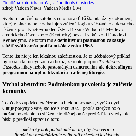
#tradičná katolícka omša
,
#Traditionis Custodes
zdroj: Vatican News, Vatican Media Live
Svetom tradičného katolicizmu otriasa ďalší škandalózny dokument,
ktorý v plnej nahote odhaľuje zvrátenú logiku súčasného cirkevného
ťaženia proti Kristovmu dedičstvu. Biskup William F. Medley z
amerického Owensboro (Kentucky) poslal list kňazovi Davidovi
Kennedymu, v ktorom mu
s definitívnou platnosťou zakazuje
slúžiť svätú omšu podľa misála z roku 1962.
Tento list nie je len lokálnou záležitosťou. Je to učebnicový príklad
byrokratického cynizmu a dôkaz, že motu proprio
Traditionis
Custodes
nikdy nebolo pastoračným usmernením, ale
dekretálnym
programom na úplnú likvidáciu tradičnej liturgie.
Vrchol absurdity: Podmienkou povolenia je zničenie
komunity
To, čo biskup Medley čierne na bielom priznáva, vyráža dych.
Cituje pokyny Svätej stolice z roku 2023, podľa ktorých bolo
možné povolenie na slúženie tradičnej omše predĺžiť len vtedy, ak
biskup predloží správu o tom:
„…aké kroky boli podniknuté na to, aby boli veriaci
lipnúci na predchádzajúcej liturgii privedení k sláveniu