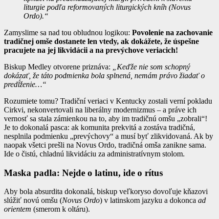
liturgie podľa reformovaných liturgických kníh (Novus
Ordo).“
Zamyslime sa nad tou obludnou logikou:
Povolenie na zachovanie
tradičnej omše dostanete len vtedy, ak dokážete, že úspešne
pracujete na jej likvidácii a na prevýchove veriacich!
Biskup Medley otvorene priznáva:
„Keďže nie som schopný
dokázať, že táto podmienka bola splnená, nemám právo žiadať o
predĺženie…“
Rozumiete tomu? Tradiční veriaci v Kentucky zostali verní pokladu
Cirkvi, nekonvertovali na liberálny modernizmus – a práve ich
vernosť sa stala zámienkou na to, aby im tradičnú omšu „zobrali“!
Je to dokonalá pasca: ak komunita prekvitá a zostáva tradičná,
nesplnila podmienku „prevýchovy“ a musí byť zlikvidovaná. Ak by
naopak všetci prešli na Novus Ordo, tradičná omša zanikne sama.
Ide o čistú, chladnú likvidáciu za administratívnym stolom.
Maska padla: Nejde o latinu, ide o rítus
Aby bola absurdita dokonalá, biskup veľkoryso dovoľuje kňazovi
slúžiť novú omšu (
Novus Ordo
) v latinskom jazyku a dokonca
ad
orientem
(smerom k oltáru).