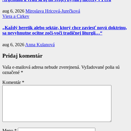
aug 6, 2026
Miroslava Hricová-Jurečková
Viera a Cirkev
„Každý heretik alebo sektár, ktorý chce zaviesť novú doktrínu,
sa nevyhnutne ocitne zoči-voči tradičnej liturgii…“
aug 6, 2026
Anna Kulanová
Pridaj komentár
Vaša e-mailová adresa nebude zverejnená.
Vyžadované polia sú
označené
*
Komentár
*
Meno
*