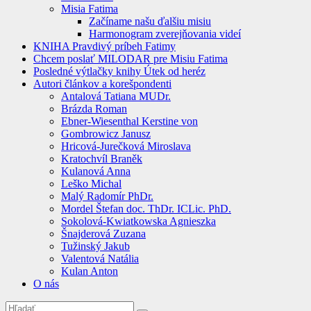
Misia Fatima
Začíname našu ďalšiu misiu
Harmonogram zverejňovania videí
KNIHA Pravdivý príbeh Fatimy
Chcem poslať MILODAR pre Misiu Fatima
Posledné výtlačky knihy Útek od heréz
Autori článkov a korešpondenti
Antalová Tatiana MUDr.
Brázda Roman
Ebner-Wiesenthal Kerstine von
Gombrowicz Janusz
Hricová-Jurečková Miroslava
Kratochvíl Braněk
Kulanová Anna
Leško Michal
Malý Radomír PhDr.
Mordel Štefan doc. ThDr. ICLic. PhD.
Sokolová-Kwiatkowska Agnieszka
Šnajderová Zuzana
Tužinský Jakub
Valentová Natália
Kulan Anton
O nás