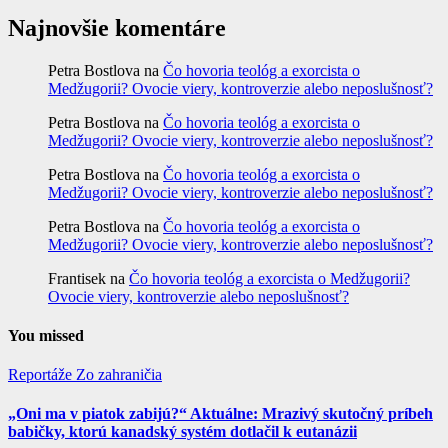
Najnovšie komentáre
Petra Bostlova
na
Čo hovoria teológ a exorcista o
Medžugorii? Ovocie viery, kontroverzie alebo neposlušnosť?
Petra Bostlova
na
Čo hovoria teológ a exorcista o
Medžugorii? Ovocie viery, kontroverzie alebo neposlušnosť?
Petra Bostlova
na
Čo hovoria teológ a exorcista o
Medžugorii? Ovocie viery, kontroverzie alebo neposlušnosť?
Petra Bostlova
na
Čo hovoria teológ a exorcista o
Medžugorii? Ovocie viery, kontroverzie alebo neposlušnosť?
Frantisek
na
Čo hovoria teológ a exorcista o Medžugorii?
Ovocie viery, kontroverzie alebo neposlušnosť?
You missed
Reportáže
Zo zahraničia
„Oni ma v piatok zabijú?“ Aktuálne: Mrazivý skutočný príbeh
babičky, ktorú kanadský systém dotlačil k eutanázii