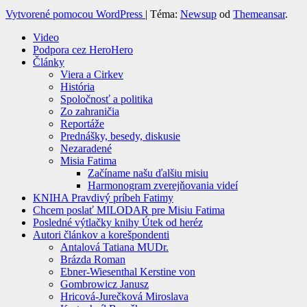
Vytvorené pomocou WordPress
|
Téma:
Newsup
od
Themeansar
.
Video
Podpora cez HeroHero
Články
Viera a Cirkev
História
Spoločnosť a politika
Zo zahraničia
Reportáže
Prednášky, besedy, diskusie
Nezaradené
Misia Fatima
Začíname našu ďalšiu misiu
Harmonogram zverejňovania videí
KNIHA Pravdivý príbeh Fatimy
Chcem poslať MILODAR pre Misiu Fatima
Posledné výtlačky knihy Útek od heréz
Autori článkov a korešpondenti
Antalová Tatiana MUDr.
Brázda Roman
Ebner-Wiesenthal Kerstine von
Gombrowicz Janusz
Hricová-Jurečková Miroslava