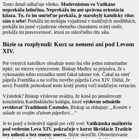
Tento detail odhaľuje všetko.
Modernistom vo Vatikáne
neprekáža latinčina. Neprekáža im ani správna orientácia
kňaza. To, čo im smrteľne prekáža, je starobylý katolícky rítus
sám o sebe!
Prekáža im teológia vyjadrená v tradičných modlitbách,
prekáža im jasné vyjadrenie obetného charakteru svätej omše,
prekáža im pravovernosť, ktorá zo stáročného rítu sála.
Ilúzie sa rozplynuli: Kurz sa nemení ani pod Levom
XIV.
Pre verných katolíkov obsahuje tento list ešte jedno mimoriadne
trpké, no triezve vytriezvenie. Biskup Medley sa priznáva, že s
vykonaním tohto rozsudku smrti čakal takmer rok. Čakal na smrť
pápeža Františka a na voľbu nového pápeža Leva XIV. Dúfal, že
nový Pontifik prehodnotí tento krutý postoj voči tradičným veriacim.
Výsledok? Biskup výslovne uvádza, že koná po januárovom
konzistóriu Kardinálskeho kolégia, ktoré
výslovne odmietlo
revidovať Traditionis Custodes.
Biskup sa obhajuje:
„Konám v
súlade so svojím sľubom pápežovi…“
Je to jasný a bolestivý signál pre celý svet:
Vatikánska mašinéria
pod vedením Leva XIV. pokračuje v kurze likvidácie Tradície
bez milosti a bez zmeny smeru.
Ilúzie skončili. Obmedzovanie