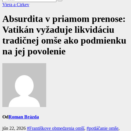
Viera a Cirkev
Absurdita v priamom prenose:
Vatikán vyžaduje likvidáciu
tradičnej omše ako podmienku
na jej povolenie
Od
Roman Brázda
jún 22, 2026
#Františkove obmedzenia omší
,
#potláčanie omše
,