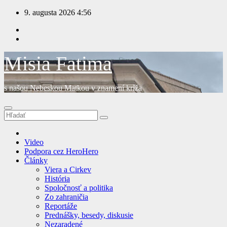
Prejsť
9. augusta 2026
4:56
na
obsah
Misia Fatima
s našou Nebeskou Matkou v znamení kríža
Video
Podpora cez HeroHero
Články
Viera a Cirkev
História
Spoločnosť a politika
Zo zahraničia
Reportáže
Prednášky, besedy, diskusie
Nezaradené