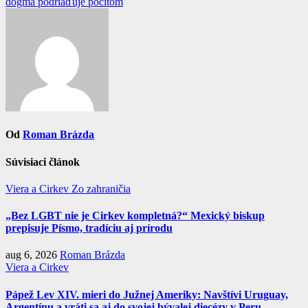
článku
dogma podriaďuje pocitom
Od
Roman Brázda
Súvisiaci článok
Viera a Cirkev
Zo zahraničia
„Bez LGBT nie je Cirkev kompletná?“ Mexický biskup
prepisuje Písmo, tradíciu aj prírodu
aug 6, 2026
Roman Brázda
Viera a Cirkev
Pápež Lev XIV. mieri do Južnej Ameriky: Navštívi Uruguay,
Argentínu a vráti sa aj do svojej bývalej diecézy v Peru