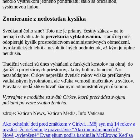
nebolo výstrelkom jedného pontifikátu; stalo sa oficiálnou,
systémovou líniou.
Zomieranie z nedostatku kyslíka
Svedkami čoho sme? Toto nie je priamy, čestný zákaz – na to
nemajú odvahu. Je to
perzekúcia vyhladovaním.
Tradičnej omši
odopierajú kyslík prostredníctvom administratívnych obmedzení,
byrokratických lehôt a nesplniteľných podmienok, až kým ju úplne
neudusia.
Tradiční veriaci sú dnes vyháňaní z farských kostolov na okraj, do
garáží a provizórnych priestorov, akoby boli malomocní. No
nezabúdajme: Cirkev neprežila dvetisíc rokov vďaka prefíkaným
vatikánskym byrokratom, ale vďaka vernosti mučeníkov a svätcov.
Pravda sa nedá zlikvidovať žiadnym administratívnym úkonom.
Vytrvajme v modlitbe za svätú Cirkev, ktorú prechádza svojimi
pašiami po vzore svojho ženícha.
zdroje: Vatican News, Vatican Media, Info Vaticana
Navigácia
Ako ochrániť deti pred zmätkom v Cirkvi. „Môj syn má 14 rokov a
myslí si, že riešením je pravoslávie.“Ako mu mám pomôcť?
v
Nové „vylepšené“ Evanjelium podľa kardinála McElroya: Keď sa