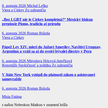
8. augusta 2026
Michal Leško
Viera a Cirkev
Zo zahraničia
„Bez LGBT nie je Cirkev kompletná?“ Mexický biskup
prepisuje Písmo, tradíciu aj prírodu
6. augusta 2026
Roman Brázda
Viera a Cirkev
Pápež Lev XIV. mieri do Južnej Ameriky: Navštívi Uruguay,
Argentínu a vráti sa aj do svojej bývalej diecézy v Peru
6. augusta 2026
Miroslava Hricová-Jurečková
Reportáže
Spoločnosť a politika
Zo zahraničia
V štáte New York vstúpil do platnosti zákon o asistovanej
samovražde
6. augusta 2026
Roman Brázda
Misia Fatima
s našou Nebeskou Matkou v znamení kríža