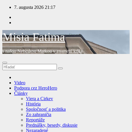
Prejsť
7. augusta 2026
21:17
na
obsah
Misia Fatima
s našou Nebeskou Matkou v znamení kríža
Video
Podpora cez HeroHero
Články
Viera a Cirkev
História
Spoločnosť a politika
Zo zahraničia
Reportáže
Prednášky, besedy, diskusie
Nezaradené