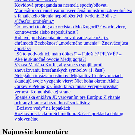
Kovidová propaganda sa nesmela spochybňovať.
Moderátorka mainstreamu usvedčená ministrom zdravotníctva
z fanatického šírenia nepodložených tvrdení:„Boli ste
súčasťou problému.“
Čo hovoria teológ a exorcista o Medžugorii? Ovocie viery,
kontroverzie alebo neposlušnosť?
Rúhavé predstavenia nie len v divadle, ale už aj v
chrámoch Bezbožnosť „moderného umenia“. Znesväcujúca
apostáza
„Sú to podvodníci, mám dôkaz!“ – Falošné? PRAVÉ? –
Aké je skutočné ovocie Medjugorja?!
Výzva Mariána Kuffu, aby sme sa spojili proti
znevažovaniu kresťanských symbolov (1. časť)
Nelegálna invázia moslimov: Migranti v Ceute v uliciach
skandujú svoje vyznanie viery: Niet boha okrem Alaha
Cirkev v Pekingu: Čínski kňazi musia verejne prisahať
vernosť Komunistickej strane
Španielska enkláva JE varovaním pre Európu: Zlyhanie
ochrany hraníc a bezradnosť socialistov
„Božstvo vedy“ na lopatkách
Rozhovor s Jackom Schmidtom: 3. časť preklad a dabing
v slovenčine
Najnovšie komentáre