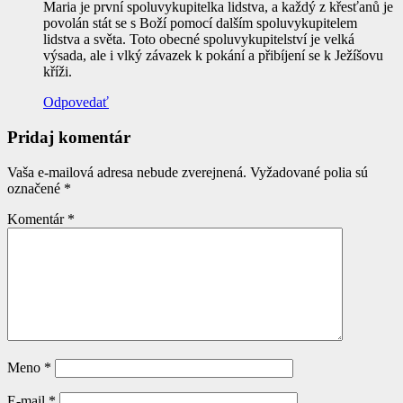
Maria je první spoluvykupitelka lidstva, a každý z křesťanů je
povolán stát se s Boží pomocí dalším spoluvykupitelem
lidstva a světa. Toto obecné spoluvykupitelství je velká
výsada, ale i vlký závazek k pokání a přibíjení se k Ježíšovu
kříži.
Odpovedať
Pridaj komentár
Vaša e-mailová adresa nebude zverejnená.
Vyžadované polia sú
označené
*
Komentár
*
Meno
*
E-mail
*