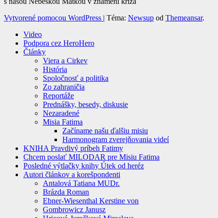
s našou Nebeskou Matkou v znamení kríža
Vytvorené pomocou WordPress
|
Téma:
Newsup
od
Themeansar
.
Video
Podpora cez HeroHero
Články
Viera a Cirkev
História
Spoločnosť a politika
Zo zahraničia
Reportáže
Prednášky, besedy, diskusie
Nezaradené
Misia Fatima
Začíname našu ďalšiu misiu
Harmonogram zverejňovania videí
KNIHA Pravdivý príbeh Fatimy
Chcem poslať MILODAR pre Misiu Fatima
Posledné výtlačky knihy Útek od heréz
Autori článkov a korešpondenti
Antalová Tatiana MUDr.
Brázda Roman
Ebner-Wiesenthal Kerstine von
Gombrowicz Janusz