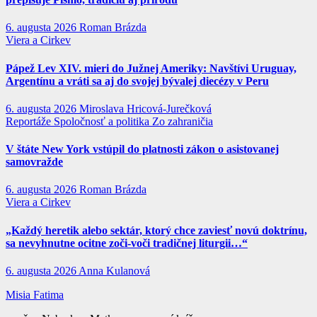
6. augusta 2026
Roman Brázda
Viera a Cirkev
Pápež Lev XIV. mieri do Južnej Ameriky: Navštívi Uruguay,
Argentínu a vráti sa aj do svojej bývalej diecézy v Peru
6. augusta 2026
Miroslava Hricová-Jurečková
Reportáže
Spoločnosť a politika
Zo zahraničia
V štáte New York vstúpil do platnosti zákon o asistovanej
samovražde
6. augusta 2026
Roman Brázda
Viera a Cirkev
„Každý heretik alebo sektár, ktorý chce zaviesť novú doktrínu,
sa nevyhnutne ocitne zoči-voči tradičnej liturgii…“
6. augusta 2026
Anna Kulanová
Misia Fatima