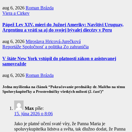
aug 6, 2026
Roman Brázda
Viera a Cirkev
Pápež Lev XIV. mieri do Južnej Ameriky: Navštívi Uruguay,
Argentínu a vráti sa aj do svojej bývalej diecézy v Peru
aug 6, 2026
Miroslava Hricová-Jurečková
Reportáže
Spoločnosť a politika
Zo zahraničia
V štáte New York vstúpil do platnosti zákon o asistovanej
samovražde
aug 6, 2026
Roman Brázda
Jedna myšlienka na článok “Pokračovanie prednášky dr. Malého na tému
Spoluvykupiteľky a Prostredníčky všetkých milostí (2. časť)”
Max
píše:
15. júna 2026 o 8:06
Jako je platné učení svaté víry, že Panna Maria je
spoluvykupitelka lidstva a světa, tak dlužno dodat, že Panna