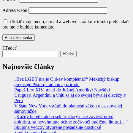
Adresa webu
Uložiť moje meno, e-mail a webovú stránku v tomto prehliadači
pre moje budúce komentáre.
Hľadať
Hľadať
Najnovšie články
„Bez LGBT nie je Cirkev kompletná?“ Mexický biskup
prepisuje Písmo, tradíciu aj prírodu
Pápež Lev XIV. mieri do Južnej Ameriky: Navštívi
Uruguay, Argentínu a vráti sa aj do svojej bývalej diecézy v
Peru
V štáte New York vstúpil do platnosti zákon o asistovanej
samovražde
„Každý heretik alebo sektár, ktorý chce zaviesť novú
doktrínu, sa nevyhnutne ocitne zoči-voči tradičnej liturgii…“
Skupina vedcov otvorene presadzuje drastické
zredukovanie ľudstva!