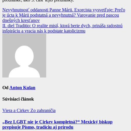
Navigácia
Nevyhnutnosť oddanosti Panne Márii. Exorcista vysvetľuje: Prečo
je úcta k Márii podstatná a nevyhnutná? Varovanie pred pascou
v
dnešných kresťanov
článku
II. diel Traditio: O realite misií, ktorá berie dych, prináša radostnú
inšpiráciu a vracia nás k podstate katolicizmu
Od
Anton Kulan
Súvisiaci článok
Viera a Cirkev
Zo zahraničia
„Bez LGBT nie je Cirkev kompletná?“ Mexický biskup
prepisuje Písmo, tradíciu aj prírodu