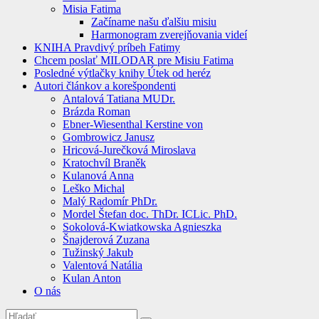
Misia Fatima
Začíname našu ďalšiu misiu
Harmonogram zverejňovania videí
KNIHA Pravdivý príbeh Fatimy
Chcem poslať MILODAR pre Misiu Fatima
Posledné výtlačky knihy Útek od heréz
Autori článkov a korešpondenti
Antalová Tatiana MUDr.
Brázda Roman
Ebner-Wiesenthal Kerstine von
Gombrowicz Janusz
Hricová-Jurečková Miroslava
Kratochvíl Braněk
Kulanová Anna
Leško Michal
Malý Radomír PhDr.
Mordel Štefan doc. ThDr. ICLic. PhD.
Sokolová-Kwiatkowska Agnieszka
Šnajderová Zuzana
Tužinský Jakub
Valentová Natália
Kulan Anton
O nás