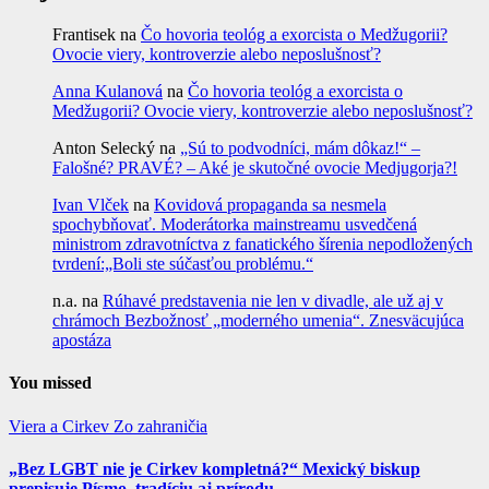
Frantisek
na
Čo hovoria teológ a exorcista o Medžugorii?
Ovocie viery, kontroverzie alebo neposlušnosť?
Anna Kulanová
na
Čo hovoria teológ a exorcista o
Medžugorii? Ovocie viery, kontroverzie alebo neposlušnosť?
Anton Selecký
na
„Sú to podvodníci, mám dôkaz!“ –
Falošné? PRAVÉ? – Aké je skutočné ovocie Medjugorja?!
Ivan Vlček
na
Kovidová propaganda sa nesmela
spochybňovať. Moderátorka mainstreamu usvedčená
ministrom zdravotníctva z fanatického šírenia nepodložených
tvrdení:„Boli ste súčasťou problému.“
n.a.
na
Rúhavé predstavenia nie len v divadle, ale už aj v
chrámoch Bezbožnosť „moderného umenia“. Znesväcujúca
apostáza
You missed
Viera a Cirkev
Zo zahraničia
„Bez LGBT nie je Cirkev kompletná?“ Mexický biskup
prepisuje Písmo, tradíciu aj prírodu