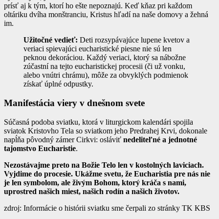
prísť aj k tým, ktorí ho ešte nepoznajú. Keď kňaz pri každom
oltáriku dvíha monštranciu, Kristus hľadí na naše domovy a žehná
im.
Užitočné vedieť:
Deti rozsypávajúce lupene kvetov a
veriaci spievajúci eucharistické piesne nie sú len
peknou dekoráciou. Každý veriaci, ktorý sa nábožne
zúčastní na tejto eucharistickej procesii (či už vonku,
alebo vnútri chrámu), môže za obvyklých podmienok
získať úplné odpustky.
Manifestácia viery v dnešnom svete
Súčasná podoba sviatku, ktorá v liturgickom kalendári spojila
sviatok Kristovho Tela so sviatkom jeho Predrahej Krvi, dokonale
napĺňa pôvodný zámer Cirkvi: osláviť
nedeliteľné a jednotné
tajomstvo Eucharistie
.
Nezostávajme preto na Božie Telo len v kostolných laviciach.
Vyjdime do procesie. Ukážme svetu, že Eucharistia pre nás nie
je len symbolom, ale živým Bohom, ktorý kráča s nami,
uprostred našich miest, našich rodín a našich životov.
zdroj: Informácie o histórii sviatku sme čerpali zo stránky TK KBS