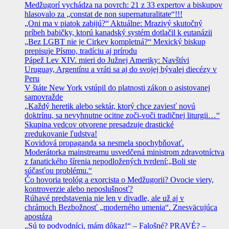
Medžugorí vychádza na povrch: 21 z 33 expertov a biskupov
hlasovalo za „constat de non supernaturalitate“!!!
„Oni ma v piatok zabijú?“ Aktuálne: Mrazivý skutočný
príbeh babičky, ktorú kanadský systém dotlačil k eutanázii
„Bez LGBT nie je Cirkev kompletná?“ Mexický biskup
prepisuje Písmo, tradíciu aj prírodu
Pápež Lev XIV. mieri do Južnej Ameriky: Navštívi
Uruguay, Argentínu a vráti sa aj do svojej bývalej diecézy v
Peru
V štáte New York vstúpil do platnosti zákon o asistovanej
samovražde
„Každý heretik alebo sektár, ktorý chce zaviesť novú
doktrínu, sa nevyhnutne ocitne zoči-voči tradičnej liturgii…“
Skupina vedcov otvorene presadzuje drastické
zredukovanie ľudstva!
Kovidová propaganda sa nesmela spochybňovať.
Moderátorka mainstreamu usvedčená ministrom zdravotníctva
z fanatického šírenia nepodložených tvrdení:„Boli ste
súčasťou problému.“
Čo hovoria teológ a exorcista o Medžugorii? Ovocie viery,
kontroverzie alebo neposlušnosť?
Rúhavé predstavenia nie len v divadle, ale už aj v
chrámoch Bezbožnosť „moderného umenia“. Znesväcujúca
apostáza
„Sú to podvodníci, mám dôkaz!“ – Falošné? PRAVÉ? –