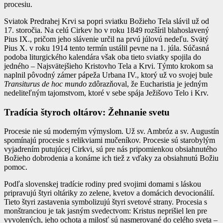
procesiu.
Sviatok Predrahej Krvi sa popri sviatku Božieho Tela slávil už od
17. storočia. Na celú Cirkev ho v roku 1849 rozšíril blahoslavený
Pius IX., pričom jeho slávenie určil na prvú júlovú nedeľu. Svätý
Pius X. v roku 1914 tento termín ustálil pevne na 1. júla. Súčasná
podoba liturgického kalendára však oba tieto sviatky spojila do
jedného – Najsvätejšieho Kristovho Tela a Krvi. Týmto krokom sa
naplnil pôvodný zámer pápeža Urbana IV., ktorý už vo svojej bule
Transiturus de hoc mundo
zdôrazňoval, že Eucharistia je jedným
nedeliteľným tajomstvom, ktoré v sebe spája Ježišovo Telo i Krv.
Tradícia štyroch oltárov: Žehnanie svetu
Procesie nie sú moderným výmyslom. Už sv. Ambróz a sv. Augustín
spomínajú procesie s relikviami mučeníkov. Procesie sú starobylým
vyjadrením putujúcej Cirkvi, sú pre nás pripomienkou obsiahnutého
Božieho dobrodenia a konáme ich tiež z vďaky za obsiahnutú Božiu
pomoc.
Podľa slovenskej tradície rodiny pred svojimi domami s láskou
pripravujú štyri oltáriky zo zelene, kvetov a domácich devocionálií.
Tieto štyri zastavenia symbolizujú štyri svetové strany. Procesia s
monštranciou je tak jasným svedectvom: Kristus neprišiel len pre
vyvolených, jeho ochota a milosť sú nasmerované do celého sveta –