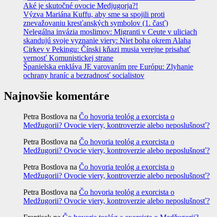
Aké je skutočné ovocie Medjugorja?!
Výzva Mariána Kuffu, aby sme sa spojili proti
znevažovaniu kresťanských symbolov (1. časť)
Nelegálna invázia moslimov: Migranti v Ceute v uliciach
skandujú svoje vyznanie viery: Niet boha okrem Alaha
Cirkev v Pekingu: Čínski kňazi musia verejne prisahať
vernosť Komunistickej strane
Španielska enkláva JE varovaním pre Európu: Zlyhanie
ochrany hraníc a bezradnosť socialistov
Najnovšie komentáre
Petra Bostlova
na
Čo hovoria teológ a exorcista o
Medžugorii? Ovocie viery, kontroverzie alebo neposlušnosť?
Petra Bostlova
na
Čo hovoria teológ a exorcista o
Medžugorii? Ovocie viery, kontroverzie alebo neposlušnosť?
Petra Bostlova
na
Čo hovoria teológ a exorcista o
Medžugorii? Ovocie viery, kontroverzie alebo neposlušnosť?
Petra Bostlova
na
Čo hovoria teológ a exorcista o
Medžugorii? Ovocie viery, kontroverzie alebo neposlušnosť?