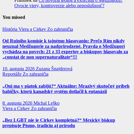
Frantisek
na
Čo hovoria teológ a exorcista o Medžugorii?
Ovocie viery, kontroverzie alebo neposlušnosť?
You missed
História
Viera a Cirkev
Zo zahraničia
Od Ruiniho komisie k tajnému hlasovaniu: Prečo Rím nikdy
neuznal Medžugorie za nadprirodzené. Pravda o Medžugorí
vychádza na povrch: 21 z 33 expertov a biskupov hlasovalo za
„constat de non supernaturalitate“!!!
10. augusta 2026
Zuzana Šnajderová
Reportáže
Zo zahraničia
„Oni ma v piatok zabijú?“ Aktuálne: Mrazivý skutočný príbeh
babičky, ktorú kanadský systém dotlačil k eutanázii
8. augusta 2026
Michal Leško
Viera a Cirkev
Zo zahraničia
„Bez LGBT nie je Cirkev kompletná?“ Mexický biskup
prepisuje Písmo, tradíciu aj prírodu