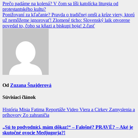
Navigácia
Prečo padáme na kolená? V čom sa líši katolícka liturgia od
protestantského kultu?
v
Ponižovaní za kľačanie? Pravda o tradičnej omši a kríze viery, ktorú
článku
už nemôžeme ignorovať! Zlomené ticho: Slovenský laik otvorene
povedal to, čoho sa kňazi a biskupi boja! 2.časť
Od
Zuzana Šnajderová
Súvisiaci článok
História
Misia Fatima
Reportáže
Video
Viera a Cirkev
Zamyslenia a
príhovory
Zo zahraničia
„Sú to podvodníci, mám dôkaz!“ – Falošné? PRAVÉ? – Aké je
skutočné ovocie Medjugorja?!