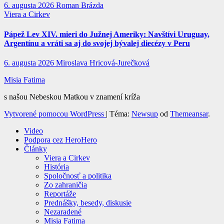
6. augusta 2026
Roman Brázda
Viera a Cirkev
Pápež Lev XIV. mieri do Južnej Ameriky: Navštívi Uruguay,
Argentínu a vráti sa aj do svojej bývalej diecézy v Peru
6. augusta 2026
Miroslava Hricová-Jurečková
Misia Fatima
s našou Nebeskou Matkou v znamení kríža
Vytvorené pomocou WordPress
|
Téma:
Newsup
od
Themeansar
.
Video
Podpora cez HeroHero
Články
Viera a Cirkev
História
Spoločnosť a politika
Zo zahraničia
Reportáže
Prednášky, besedy, diskusie
Nezaradené
Misia Fatima