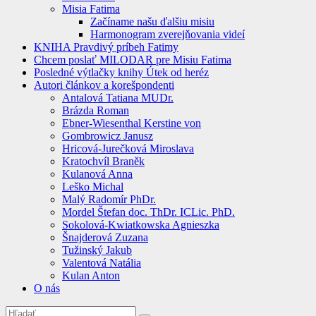
Misia Fatima
Začíname našu ďalšiu misiu
Harmonogram zverejňovania videí
KNIHA Pravdivý príbeh Fatimy
Chcem poslať MILODAR pre Misiu Fatima
Posledné výtlačky knihy Útek od heréz
Autori článkov a korešpondenti
Antalová Tatiana MUDr.
Brázda Roman
Ebner-Wiesenthal Kerstine von
Gombrowicz Janusz
Hricová-Jurečková Miroslava
Kratochvíl Braněk
Kulanová Anna
Leško Michal
Malý Radomír PhDr.
Mordel Štefan doc. ThDr. ICLic. PhD.
Sokolová-Kwiatkowska Agnieszka
Šnajderová Zuzana
Tužinský Jakub
Valentová Natália
Kulan Anton
O nás