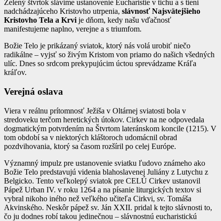
Zelený štvrtok slávime ustanovenie Eucharistie v tichu a s tieni
nadchádzajúceho Kristovho utrpenia,
slávnosť Najsvätejšieho
Kristovho Tela a Krvi
je dňom, kedy našu vďačnosť
manifestujeme naplno, verejne a s triumfom.
Božie Telo je prikázaný sviatok, ktorý nás volá urobiť niečo
radikálne – vyjsť so živým Kristom von priamo do našich všedných
ulíc. Dnes so srdcom prekypujúcim úctou sprevádzame Kráľa
kráľov.
Verejná oslava
Viera v reálnu prítomnosť Ježiša v Oltárnej sviatosti bola v
stredoveku terčom heretických útokov. Cirkev na ne odpovedala
dogmatickým potvrdením na Štvrtom lateránskom koncile (1215). V
tom období sa v niektorých kláštoroch udomácnil obrad
pozdvihovania, ktorý sa časom rozšíril po celej Európe.
Významný impulz pre ustanovenie sviatku ľudovo známeho ako
Božie Telo predstavujú videnia blahoslavenej Juliány z Lutychu z
Belgicko. Tento veľkolepý sviatok pre CELÚ Cirkev ustanovil
Pápež Urban IV. v roku 1264 a na písanie liturgických textov si
vybral nikoho iného než veľkého učiteľa Cirkvi, sv. Tomáša
Akvinského. Neskôr pápež sv. Ján XXII. pridal k tejto slávnosti to,
čo ju dodnes robí takou jedinečnou – slávnostnú eucharistickú