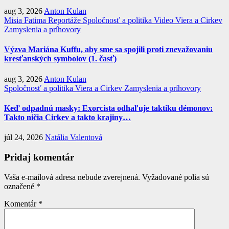
aug 3, 2026
Anton Kulan
Misia Fatima
Reportáže
Spoločnosť a politika
Video
Viera a Cirkev
Zamyslenia a príhovory
Výzva Mariána Kuffu, aby sme sa spojili proti znevažovaniu
kresťanských symbolov (1. časť)
aug 3, 2026
Anton Kulan
Spoločnosť a politika
Viera a Cirkev
Zamyslenia a príhovory
Keď odpadnú masky: Exorcista odhaľuje taktiku démonov:
Takto ničia Cirkev a takto krajiny…
júl 24, 2026
Natália Valentová
Pridaj komentár
Vaša e-mailová adresa nebude zverejnená.
Vyžadované polia sú
označené
*
Komentár
*