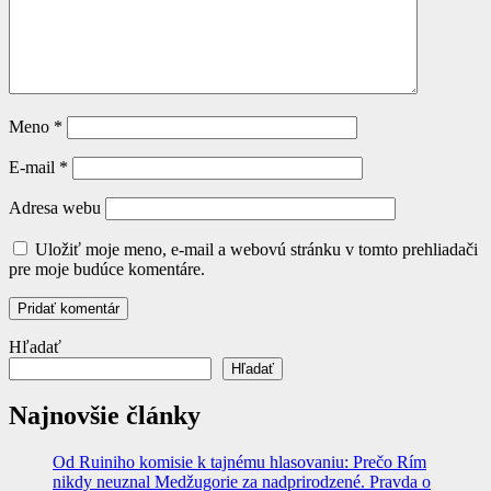
Meno
*
E-mail
*
Adresa webu
Uložiť moje meno, e-mail a webovú stránku v tomto prehliadači
pre moje budúce komentáre.
Hľadať
Hľadať
Najnovšie články
Od Ruiniho komisie k tajnému hlasovaniu: Prečo Rím
nikdy neuznal Medžugorie za nadprirodzené. Pravda o