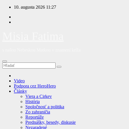
Prejsť
10. augusta 2026
11:27
na
obsah
Misia Fatima
s našou Nebeskou Matkou v znamení kríža
Video
Podpora cez HeroHero
Články
Viera a Cirkev
História
Spoločnosť a politika
Zo zahraničia
Reportáže
Prednášky, besedy, diskusie
Nezaradené