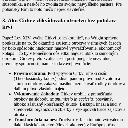
služobníka, a neskôr ho zvolila za svojho najvyššieho pastiera. Pre
pohanský Rím to bolo niečo nepredstaviteľné.
3. Ako Cirkev zlikvidovala otroctvo bez potokov
krvi
Pápež Lev XIV. vyčíta Cirkvi „oneskorenie“, no Wright správne
poukazuje na to, že okamžité zrušenie otroctva v rímskych časoch
by bolo spôsobilo hladomor, masové vyvražďovanie, ekonomický
kolaps – čo by v konečnom dôsledku najviac ublížilo samotným
otrokom. Cirkev preto zvolila cestu postupnej, ale nezvratnej
premeny spoločnosti, namiesto krvavej revolúcie:
Právna ochrana:
Pod vplyvom Cirkvi rímski cisári
(Theodosiánsky kódex) odňali pánom právo nad životom a
smrťou otrokov, zakázali násilne rozdeľovať rodiny otrokov a
dali im právo vlastniť majetok.
Vykupovanie slobodou:
Cirkev urobila z prepúšťania
otrokov na slobodu (
manumissio in ecclesia
) posvätný,
hlboko záslužný kresťanský skutok. Biskupi, kňazi a laici v
stredoveku organizovali zbierky a vykupovali tisíce zajatcov a
otrokov.
Transformácia na nevoľníctvo:
Vďaka tomuto vytrvalému
tlaku klasické otroctvo (človek ako vec) v Európe počas