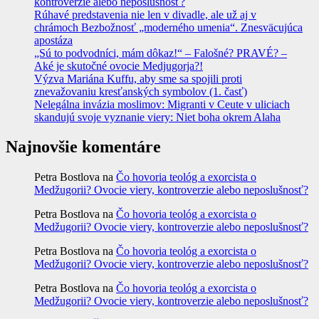
kontroverzie alebo neposlušnosť?
Rúhavé predstavenia nie len v divadle, ale už aj v
chrámoch Bezbožnosť „moderného umenia“. Znesväcujúca
apostáza
„Sú to podvodníci, mám dôkaz!“ – Falošné? PRAVÉ? –
Aké je skutočné ovocie Medjugorja?!
Výzva Mariána Kuffu, aby sme sa spojili proti
znevažovaniu kresťanských symbolov (1. časť)
Nelegálna invázia moslimov: Migranti v Ceute v uliciach
skandujú svoje vyznanie viery: Niet boha okrem Alaha
Najnovšie komentáre
Petra Bostlova
na
Čo hovoria teológ a exorcista o
Medžugorii? Ovocie viery, kontroverzie alebo neposlušnosť?
Petra Bostlova
na
Čo hovoria teológ a exorcista o
Medžugorii? Ovocie viery, kontroverzie alebo neposlušnosť?
Petra Bostlova
na
Čo hovoria teológ a exorcista o
Medžugorii? Ovocie viery, kontroverzie alebo neposlušnosť?
Petra Bostlova
na
Čo hovoria teológ a exorcista o
Medžugorii? Ovocie viery, kontroverzie alebo neposlušnosť?