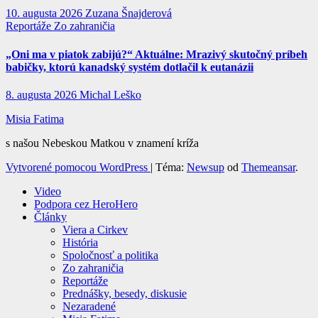
10. augusta 2026
Zuzana Šnajderová
Reportáže
Zo zahraničia
„Oni ma v piatok zabijú?“ Aktuálne: Mrazivý skutočný príbeh
babičky, ktorú kanadský systém dotlačil k eutanázii
8. augusta 2026
Michal Leško
Misia Fatima
s našou Nebeskou Matkou v znamení kríža
Vytvorené pomocou WordPress
|
Téma:
Newsup
od
Themeansar
.
Video
Podpora cez HeroHero
Články
Viera a Cirkev
História
Spoločnosť a politika
Zo zahraničia
Reportáže
Prednášky, besedy, diskusie
Nezaradené