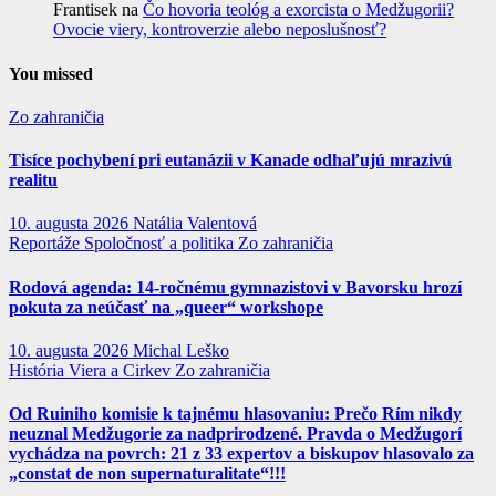
Frantisek
na
Čo hovoria teológ a exorcista o Medžugorii?
Ovocie viery, kontroverzie alebo neposlušnosť?
You missed
Zo zahraničia
Tisíce pochybení pri eutanázii v Kanade odhaľujú mrazivú
realitu
10. augusta 2026
Natália Valentová
Reportáže
Spoločnosť a politika
Zo zahraničia
Rodová agenda: 14-ročnému gymnazistovi v Bavorsku hrozí
pokuta za neúčasť na „queer“ workshope
10. augusta 2026
Michal Leško
História
Viera a Cirkev
Zo zahraničia
Od Ruiniho komisie k tajnému hlasovaniu: Prečo Rím nikdy
neuznal Medžugorie za nadprirodzené. Pravda o Medžugorí
vychádza na povrch: 21 z 33 expertov a biskupov hlasovalo za
„constat de non supernaturalitate“!!!