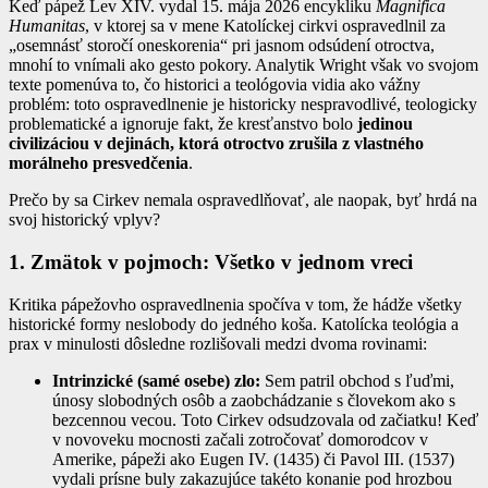
Keď pápež Lev XIV. vydal 15. mája 2026 encykliku
Magnifica
Humanitas
, v ktorej sa v mene Katolíckej cirkvi ospravedlnil za
„osemnásť storočí oneskorenia“ pri jasnom odsúdení otroctva,
mnohí to vnímali ako gesto pokory. Analytik Wright však vo svojom
texte pomenúva to, čo historici a teológovia vidia ako vážny
problém: toto ospravedlnenie je historicky nespravodlivé, teologicky
problematické a ignoruje fakt, že kresťanstvo bolo
jedinou
civilizáciou v dejinách, ktorá otroctvo zrušila z vlastného
morálneho presvedčenia
.
Prečo by sa Cirkev nemala ospravedlňovať, ale naopak, byť hrdá na
svoj historický vplyv?
1. Zmätok v pojmoch: Všetko v jednom vreci
Kritika pápežovho ospravedlnenia spočíva v tom, že hádže všetky
historické formy neslobody do jedného koša. Katolícka teológia a
prax v minulosti dôsledne rozlišovali medzi dvoma rovinami:
Intrinzické (samé osebe) zlo:
Sem patril obchod s ľuďmi,
únosy slobodných osôb a zaobchádzanie s človekom ako s
bezcennou vecou. Toto Cirkev odsudzovala od začiatku! Keď
v novoveku mocnosti začali zotročovať domorodcov v
Amerike, pápeži ako Eugen IV. (1435) či Pavol III. (1537)
vydali prísne buly zakazujúce takéto konanie pod hrozbou