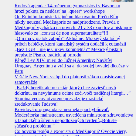
Rodová agenda: 14-ročnému gymnazistovi v Bavorsku
hrozí pokuta za neúčasť na „queer“ workshope
Od Ruiniho komisie k tajnému hlasovaniu: Prečo Rím
nikdy neuznal Medžugorie za nadprirodzené. Pravda o
Medžugorí vychádza na povrch: 21 z 33 expertov a biskupov
hlasovalo za „constat de non supernaturalitate“!!!
„Oni ma v piatok zabijú?“ Aktuálne: Mrazivý skutočný
príbeh babičky, ktorú kanadský systém dotlačil k eutanázii
„Bez LGBT nie je Cirkev kompletná?“ Mexický biskup
prepisuje Písmo, tradíciu aj prírodu
Pápež Lev XIV. mieri do Južnej Ameriky: Navštívi
Uruguay, Argentínu a vráti sa aj do svojej bývalej diecézy v
Peru
V štáte New York vstúpil do platnosti zákon o asistovanej
samovražde
„Každý heretik alebo sektár, ktorý chce zaviesť novú
doktrínu, sa nevyhnutne ocitne zoči-voči tradičnej liturgii…“
Skupina vedcov otvorene presadzuje drastické
zredukovanie ľudstva!
Kovidová propaganda sa nesmela spochybňovať.
Moderátorka mainstreamu usvedčená ministrom zdravotníctva
z fanatického šírenia nepodložených tvrdení:„Boli ste
súčasťou problému.“
Čo hovoria teológ a exorcista o Medžugorii? Ovocie viery,