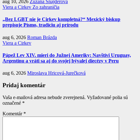
aug 10, 2026
Zuzana Šnajderová
Viera a Cirkev
Zo zahraničia
„Bez LGBT nie je Cirkev kompletná?“ Mexický biskup
prepisuje Písmo, tradíciu aj prírodu
aug 6, 2026
Roman Brázda
Viera a Cirkev
Pápež Lev XIV. mieri do Južnej Ameriky: Navštívi Uruguay,
Argentínu a vráti sa aj do svojej bývalej diecézy v Peru
aug 6, 2026
Miroslava Hricová-Jurečková
Pridaj komentár
Vaša e-mailová adresa nebude zverejnená.
Vyžadované polia sú
označené
*
Komentár
*