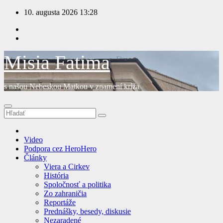
Prejsť
10. augusta 2026
13:28
na
obsah
Misia Fatima
s našou Nebeskou Matkou v znamení kríža
Video
Podpora cez HeroHero
Články
Viera a Cirkev
História
Spoločnosť a politika
Zo zahraničia
Reportáže
Prednášky, besedy, diskusie
Nezaradené