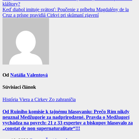
kláštory?
v
Keď diabol imituje svätosť: Poučenie z príbehu Magdalény de la
článku
Cruz a prísne pravidlá Cirkvi pri skúmaní zjavení
Od
Natália Valentová
Súvisiaci článok
História
Viera a Cirkev
Zo zahraničia
Od Ruiniho komisie k tajnému hlasovaniu: Prečo Rím nikdy
neuznal Medžugorie za nadprirodzené. Pravda o Medžugorí
vychádza na povrch: 21 z 33 expertov a biskupov hlasovalo za
„constat de non supernaturalitate“!!!