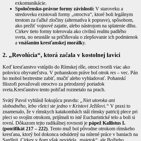
exkomunikácie.
Spoločensko-právne formy závislosti:
V staroveku a
stredoveku existovali formy „otroctva“, ktoré boli legálnym
trestom za ťažké zločiny (alternatíva k poprave), spôsobom,
ako prežiť vojnové zajatie, alebo nástrojom na splatenie dlhu.
Cirkev tieto formy tolerovala ako civilnú realitu padlého
sveta, no neustále sa pričiňovala o zlepšovanie ich podmienok
a
vnášaním kresťanskej morálk
y.
2. „Revolúcia“, ktorá začala v kostolnej lavici
Keď kresťanstvo vstúpilo do Rímskej ríše, otroci tvorili viac ako
polovicu obyvateľstva. V pohanskom práve bol otrok
res
– vec. Pán
ho mohol beztrestne zabiť, mučiť alebo vyhladovať. Pohanskí
filozofi považovali otroctvo za prirodzený poriadok
sveta.Kresťanstvo tento pohľad rozmetalo na prach.
Svätý Pavol vyhlásil šokujúcu pravdu:
„Niet utoroka ani
slobodného, lebo všetci ste jedno v Kristovi Ježišovi.“
V praxi to
znamenalo, že v rímskych katakombách stál rímsky patricij plece pri
pleci so svojím otrokom, prijímali to isté Eucharistické telo a boli si
rovní. Dôkazom tejto radikálnej rovnosti je
pápež Kallistus I.
(pon
t
ifikát 217 – 222)
. Tento muž bol pôvodne otrokom rímskeho
kresťana, ktorý bol dokonca odsúdený na nútené práce v baniach na
Sardínii. Cirkev v ňom však nevidela „majetok“, ale Božieho