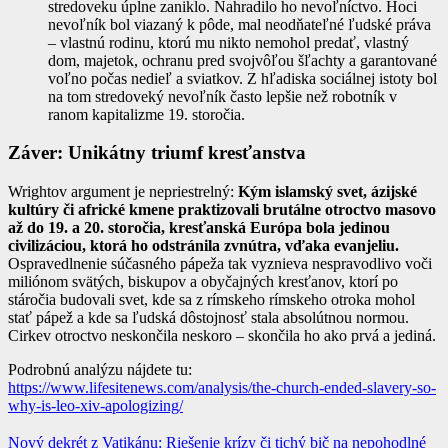
stredoveku úplne zaniklo. Nahradilo ho nevoľníctvo. Hoci
nevoľník bol viazaný k pôde, mal neodňateľné ľudské práva
– vlastnú rodinu, ktorú mu nikto nemohol predať, vlastný
dom, majetok, ochranu pred svojvôľou šľachty a garantované
voľno počas nedieľ a sviatkov. Z hľadiska sociálnej istoty bol
na tom stredoveký nevoľník často lepšie než robotník v
ranom kapitalizme 19. storočia.
Záver: Unikátny triumf kresťanstva
Wrightov argument je nepriestrelný:
Kým islamský svet, ázijské
kultúry či africké kmene praktizovali brutálne otroctvo masovo
až do 19. a 20. storočia, kresťanská Európa bola jedinou
civilizáciou, ktorá ho odstránila zvnútra, vďaka evanjeliu.
Ospravedlnenie súčasného pápeža tak vyznieva nespravodlivo voči
miliónom svätých, biskupov a obyčajných kresťanov, ktorí po
stáročia budovali svet, kde sa z rímskeho rímskeho otroka mohol
stať pápež a kde sa ľudská dôstojnosť stala absolútnou normou.
Cirkev otroctvo neskončila neskoro – skončila ho ako prvá a jediná.
Podrobnú analýzu nájdete tu:
https://www.lifesitenews.com/analysis/the-church-ended-slavery-so-
why-is-leo-xiv-apologizing/
Navigácia
Nový dekrét z Vatikánu: Riešenie krízy či tichý bič na nepohodlné