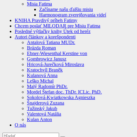
Misia Fatima
Začíname našu ďalšiu misiu
Harmonogram zverejňovania videí
KNIHA Pravdivý príbeh Fatimy
Chcem poslať MILODAR pre Misiu Fatima
Posledné výtlačky knihy Útek od heréz
Autori článkov a korešpondenti
Antalová Tatiana MUDr.
Brázda Roman
Ebner-Wiesenthal Kerstine von
Gombrowicz Janusz
Hricová-Jurečková Miroslava
Kratochvíl Braněk
Kulanová Anna
Leško Michal
Malý Radomír PhDr.
Mordel Štefan doc. ThDr. ICLic. PhD.
Sokolová-Kwiatkowska Agnieszka
Šnajderová Zuzana
Tužinský Jakub
Valentová Natália
Kulan Anton
O nás