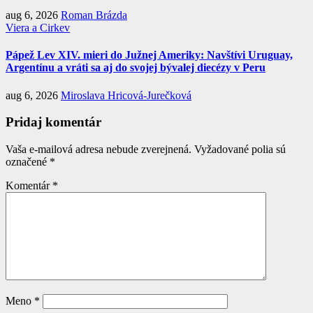
aug 6, 2026
Roman Brázda
Viera a Cirkev
Pápež Lev XIV. mieri do Južnej Ameriky: Navštívi Uruguay,
Argentínu a vráti sa aj do svojej bývalej diecézy v Peru
aug 6, 2026
Miroslava Hricová-Jurečková
Pridaj komentár
Vaša e-mailová adresa nebude zverejnená.
Vyžadované polia sú
označené
*
Komentár
*
Meno
*