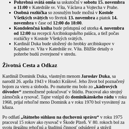
Pohrebná svätá omša
sa uskutoční v
sobotu 15. novembra
o 11:00
v Katedrále sv. Víta, Václava a Vojtecha v Prahe.
Osobná rozlúčka
so zosnulým bude možná v
Kostole
Všetkých svätých
vo štvrtok
13. novembra
a piatok
14.
novembra
v čase od
12:00 do 18:00
.
Kondolenčná kniha
bude prístupná od utorka
4. novembra
od 12:00
na recepcii Arcibiskupského paláca, a tiež počas
rozlúčky v Kostole Všetkých svätých.
Kardinál Duka bude uložený do hrobky arcibiskupov v
Kaplnke sv. Víta v Katedrále sv. Víta. Bližšie detaily o
pohrebe budú zverejnené v stredu.
Životná Cesta a Odkaz
Kardinál Dominik Duka, vlastným menom
Jaroslav Duka
, sa
narodil 26. apríla 1943 v Hradci Králové. Jeho život bol poznačený
bojom za vieru a slobodu. Po maturite mu bolo zo
„kádrových
dôvodov“
znemožnené pokračovať v štúdiu. Pracoval ako strojný
zámočník a rysovač. Tajne vstúpil do
dominikánskeho rádu
v roku
1968, prijal rehoľné meno Dominik a v roku 1970 bol vysvätený za
kňaza.
Po odňatí
„štátneho súhlasu na duchovnú správu“
v roku 1975
pracoval 15 rokov ako rysovač v Škode Plzeň. V 80. rokoch bol za
svoju ilegálnu rehoľnú a študijnú činnosť odsúdený a strávil