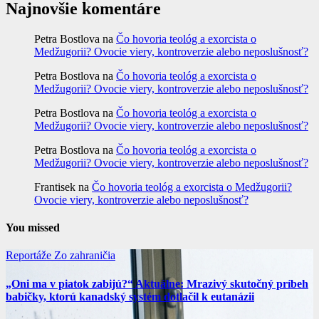
Najnovšie komentáre
Petra Bostlova
na
Čo hovoria teológ a exorcista o
Medžugorii? Ovocie viery, kontroverzie alebo neposlušnosť?
Petra Bostlova
na
Čo hovoria teológ a exorcista o
Medžugorii? Ovocie viery, kontroverzie alebo neposlušnosť?
Petra Bostlova
na
Čo hovoria teológ a exorcista o
Medžugorii? Ovocie viery, kontroverzie alebo neposlušnosť?
Petra Bostlova
na
Čo hovoria teológ a exorcista o
Medžugorii? Ovocie viery, kontroverzie alebo neposlušnosť?
Frantisek
na
Čo hovoria teológ a exorcista o Medžugorii?
Ovocie viery, kontroverzie alebo neposlušnosť?
You missed
Reportáže
Zo zahraničia
„Oni ma v piatok zabijú?“ Aktuálne: Mrazivý skutočný príbeh
babičky, ktorú kanadský systém dotlačil k eutanázii