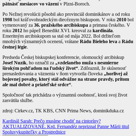
pätnásť mesiacov vo väzení
v Plzni-Boroch.
Po Nežnej revolúcii pôsobil ako provinciál dominikánov a od roku
1998
bol kráľovohradeckým diecéznym biskupom. V roku
2010
bol
vymenovaný za
36. pražského arcibiskupa
a primasa českého. V
roku
2012
ho pápež Benedikt XVI. kreoval za
kardinála
.
Emeritným arcibiskupom sa stal od mája 2022. Bol držiteľom
mnohých významných ocenení, vrátane
Rádu Bieleho leva
a
Rádu
čestnej légie
.
Predseda Českej biskupskej konferencie, olomoucký arcibiskup
Josef Nuzík
, ho označil za
„vzdelaného muža s nesmierne
širokým pohľadom na ľudský život“
. Zdôraznil, že skúsenosť
prenasledovania a väznenia v ňom vytvorila človeka
„horlivej až
bojovnej povahy, ktorý stál odvážne na strane pravdy, pritom
ale mal dobré a priateľské srdce“
.
Spoločnosť tak prichádza o významnú osobnosť, ktorá svoj život
zasvätila službe.
zdroj: Cirkev.cz, TK KBS, CNN Prima News, dominikduka.cz
Navigácia
Kardinál Sarah: Prečo musíme chodiť na cintoríny?
AKTUALIZOVANÉ. Krd. Fernandéz nepriznal Panne Márii titul
v
Spoluvykupiteľky a Prostrednice