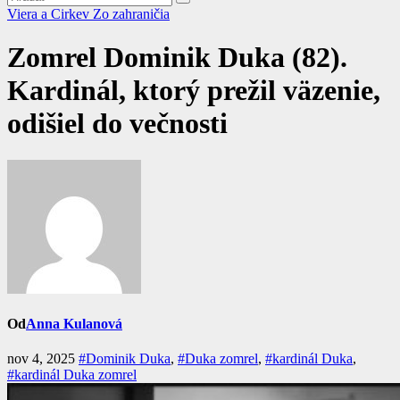
Viera a Cirkev
Zo zahraničia
Zomrel Dominik Duka (82).
Kardinál, ktorý prežil väzenie,
odišiel do večnosti
Od
Anna Kulanová
nov 4, 2025
#Dominik Duka
,
#Duka zomrel
,
#kardinál Duka
,
#kardinál Duka zomrel