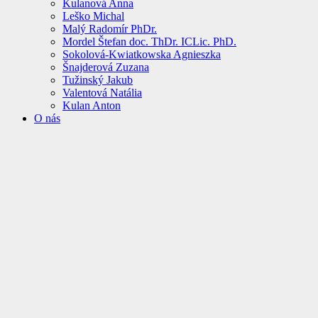
Kulanová Anna
Leško Michal
Malý Radomír PhDr.
Mordel Štefan doc. ThDr. ICLic. PhD.
Sokolová-Kwiatkowska Agnieszka
Šnajderová Zuzana
Tužinský Jakub
Valentová Natália
Kulan Anton
O nás