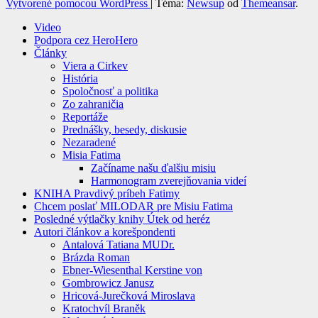
Vytvorené pomocou WordPress
|
Téma:
Newsup
od
Themeansar
.
Video
Podpora cez HeroHero
Články
Viera a Cirkev
História
Spoločnosť a politika
Zo zahraničia
Reportáže
Prednášky, besedy, diskusie
Nezaradené
Misia Fatima
Začíname našu ďalšiu misiu
Harmonogram zverejňovania videí
KNIHA Pravdivý príbeh Fatimy
Chcem poslať MILODAR pre Misiu Fatima
Posledné výtlačky knihy Útek od heréz
Autori článkov a korešpondenti
Antalová Tatiana MUDr.
Brázda Roman
Ebner-Wiesenthal Kerstine von
Gombrowicz Janusz
Hricová-Jurečková Miroslava
Kratochvíl Braněk