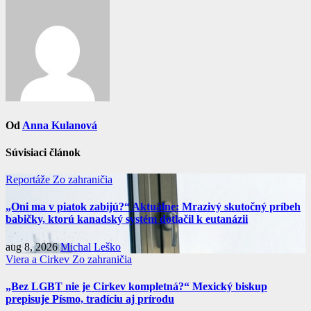
článku
Od
Anna Kulanová
Súvisiaci článok
Reportáže
Zo zahraničia
„Oni ma v piatok zabijú?“ Aktuálne: Mrazivý skutočný príbeh
babičky, ktorú kanadský systém dotlačil k eutanázii
aug 8, 2026
Michal Leško
Viera a Cirkev
Zo zahraničia
„Bez LGBT nie je Cirkev kompletná?“ Mexický biskup
prepisuje Písmo, tradíciu aj prírodu