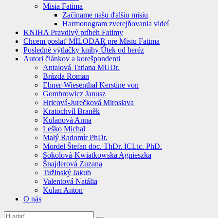
Misia Fatima
Začíname našu ďalšiu misiu
Harmonogram zverejňovania videí
KNIHA Pravdivý príbeh Fatimy
Chcem poslať MILODAR pre Misiu Fatima
Posledné výtlačky knihy Útek od heréz
Autori článkov a korešpondenti
Antalová Tatiana MUDr.
Brázda Roman
Ebner-Wiesenthal Kerstine von
Gombrowicz Janusz
Hricová-Jurečková Miroslava
Kratochvíl Braněk
Kulanová Anna
Leško Michal
Malý Radomír PhDr.
Mordel Štefan doc. ThDr. ICLic. PhD.
Sokolová-Kwiatkowska Agnieszka
Šnajderová Zuzana
Tužinský Jakub
Valentová Natália
Kulan Anton
O nás