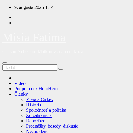
Prejsť
9. augusta 2026
1:14
na
obsah
Misia Fatima
s našou Nebeskou Matkou v znamení kríža
Video
Podpora cez HeroHero
Články
Viera a Cirkev
História
Spoločnosť a politika
Zo zahraničia
Reportáže
Prednášky, besedy, diskusie
Nezaradené