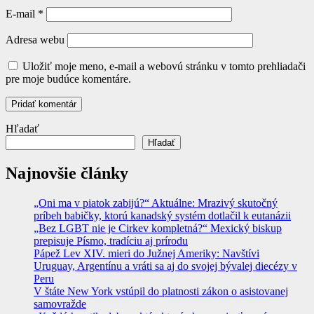
E-mail
*
Adresa webu
Uložiť moje meno, e-mail a webovú stránku v tomto prehliadači
pre moje budúce komentáre.
Hľadať
Hľadať
Najnovšie články
„Oni ma v piatok zabijú?“ Aktuálne: Mrazivý skutočný
príbeh babičky, ktorú kanadský systém dotlačil k eutanázii
„Bez LGBT nie je Cirkev kompletná?“ Mexický biskup
prepisuje Písmo, tradíciu aj prírodu
Pápež Lev XIV. mieri do Južnej Ameriky: Navštívi
Uruguay, Argentínu a vráti sa aj do svojej bývalej diecézy v
Peru
V štáte New York vstúpil do platnosti zákon o asistovanej
samovražde