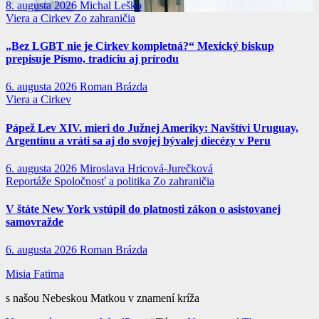
8. augusta 2026
Michal Leško
Viera a Cirkev
Zo zahraničia
„Bez LGBT nie je Cirkev kompletná?“ Mexický biskup
prepisuje Písmo, tradíciu aj prírodu
6. augusta 2026
Roman Brázda
Viera a Cirkev
Pápež Lev XIV. mieri do Južnej Ameriky: Navštívi Uruguay,
Argentínu a vráti sa aj do svojej bývalej diecézy v Peru
6. augusta 2026
Miroslava Hricová-Jurečková
Reportáže
Spoločnosť a politika
Zo zahraničia
V štáte New York vstúpil do platnosti zákon o asistovanej
samovražde
6. augusta 2026
Roman Brázda
Misia Fatima
s našou Nebeskou Matkou v znamení kríža