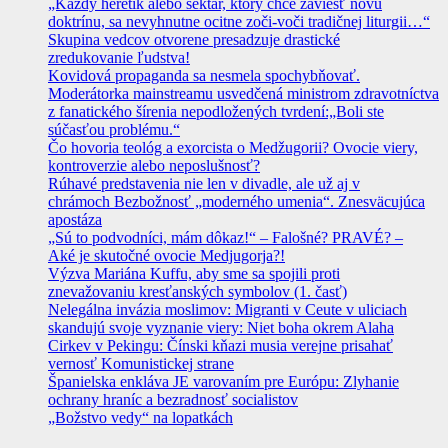
„Každý heretik alebo sektár, ktorý chce zaviesť novú
doktrínu, sa nevyhnutne ocitne zoči-voči tradičnej liturgii…“
Skupina vedcov otvorene presadzuje drastické
zredukovanie ľudstva!
Kovidová propaganda sa nesmela spochybňovať.
Moderátorka mainstreamu usvedčená ministrom zdravotníctva
z fanatického šírenia nepodložených tvrdení:„Boli ste
súčasťou problému.“
Čo hovoria teológ a exorcista o Medžugorii? Ovocie viery,
kontroverzie alebo neposlušnosť?
Rúhavé predstavenia nie len v divadle, ale už aj v
chrámoch Bezbožnosť „moderného umenia“. Znesväcujúca
apostáza
„Sú to podvodníci, mám dôkaz!“ – Falošné? PRAVÉ? –
Aké je skutočné ovocie Medjugorja?!
Výzva Mariána Kuffu, aby sme sa spojili proti
znevažovaniu kresťanských symbolov (1. časť)
Nelegálna invázia moslimov: Migranti v Ceute v uliciach
skandujú svoje vyznanie viery: Niet boha okrem Alaha
Cirkev v Pekingu: Čínski kňazi musia verejne prisahať
vernosť Komunistickej strane
Španielska enkláva JE varovaním pre Európu: Zlyhanie
ochrany hraníc a bezradnosť socialistov
„Božstvo vedy“ na lopatkách