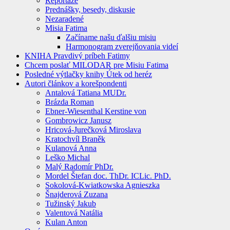
Reportáže
Prednášky, besedy, diskusie
Nezaradené
Misia Fatima
Začíname našu ďalšiu misiu
Harmonogram zverejňovania videí
KNIHA Pravdivý príbeh Fatimy
Chcem poslať MILODAR pre Misiu Fatima
Posledné výtlačky knihy Útek od heréz
Autori článkov a korešpondenti
Antalová Tatiana MUDr.
Brázda Roman
Ebner-Wiesenthal Kerstine von
Gombrowicz Janusz
Hricová-Jurečková Miroslava
Kratochvíl Braněk
Kulanová Anna
Leško Michal
Malý Radomír PhDr.
Mordel Štefan doc. ThDr. ICLic. PhD.
Sokolová-Kwiatkowska Agnieszka
Šnajderová Zuzana
Tužinský Jakub
Valentová Natália
Kulan Anton