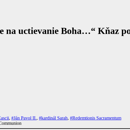
je na uctievanie Boha…“ Kňaz po
ascii
,
#Ján Pavol II.
,
#kardinál Sarah
,
#Redemtionis Sacramentum
y-Communion