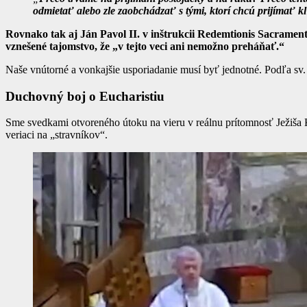
odmietať alebo zle zaobchádzať s tými, ktorí chcú prijímať k
Rovnako tak aj Ján Pavol II. v inštrukcii Redemtionis Sacrament
vznešené tajomstvo, že „v tejto veci ani nemožno preháňať.“
Naše vnútorné a vonkajšie usporiadanie musí byť jednotné. Podľa sv. 
Duchovný boj o Eucharistiu
Sme svedkami otvoreného útoku na vieru v reálnu prítomnosť Ježiša Kr
veriaci na „stravníkov“.