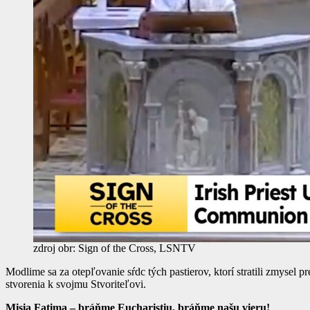
zdroj obr: Sign of the Cross, LSNTV
Modlime sa za otepľovanie sŕdc tých pastierov, ktorí stratili zmysel 
stvorenia k svojmu Stvoriteľovi.
Misia Fatima – bráňme Eucharistiu, bráňme našu vieru!