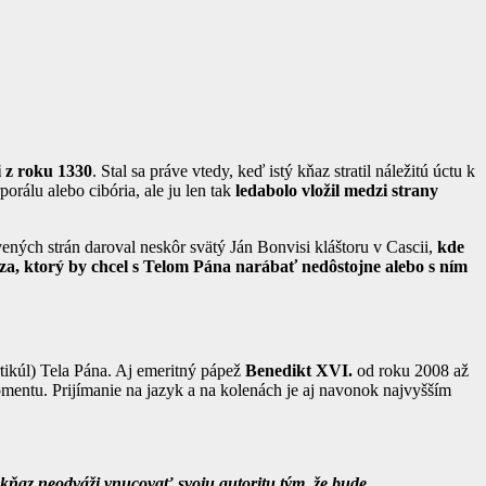
i z roku 1330
. Stal sa práve vtedy, keď istý kňaz stratil náležitú úctu k
orálu alebo cibória, ale ju len tak
ledabolo vložil medzi strany
ených strán daroval neskôr svätý Ján Bonvisi kláštoru v Cascii,
kde
za, ktorý by chcel s Telom Pána narábať nedôstojne alebo s ním
rtikúl) Tela Pána. Aj emeritný pápež
Benedikt XVI.
od roku 2008 až
omentu. Prijímanie na jazyk a na kolenách je aj navonok najvyšším
kňaz neodváži vnucovať svoju autoritu tým, že bude