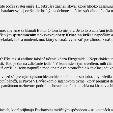
 kde počas svätej omše 11. februára zazneli slová, ktoré hlboko zasahujú
charakter svätej omše, ale hrubým a dehonestujúcim spôsobom útočia na
e, aby sme sa klaňali Bohu. O tom to nie je… Je to to o zdieľaní jedl
ovšetkým
sprítomnením nekrvavej obety Krista na kríži
a najvyšším a
m sekularizácie a modernizmu, ktorý sa snaží vymazať posvätnosť z naši
? Ešte raz si zhrňme falošné učenie kňaza Fitzgeralda: „Neprichádzajte 
itosti. Toto je čas na zdieľanie jedla.“ V kontraste s tým uvediem, milí č
ätá omša je Bohu najmilšia modlitba.“ Aké protirečenie k falošnej náuk
viezd sú presným opisom hierarchie, ktorá namiesto toho, aby svietila 
motní pápeži, aj Pavol VI. výrokom o satanovom dyme, ktorý prenikol do
v pamätnom rozhovore podrobne hovorila o útoku diabla na kňazov a hie
acich, ktorí prijímajú Eucharistiu tradičným spôsobom – na kolenách a