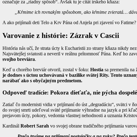
označuje za „riadny spôsob“. Avšak tu je citát írskeho kňaza:
„Kŕmime ich rovnakým spôsobom, ako kŕmime zvieratá… dávame
A ako prijímali deti Telo a Krv Pána od Anjela pri zjavení vo Fatime
Varovanie z histórie: Zázrak v Cascii
História nás učí, že strata úcty k Eucharistii zo strany kňaza nikdy 
Najsvätejšej sviatosti a neveril v reálnu prítomnosť Pána. Keď ho zavo
svojho breviára
.
Keď u chorého breviár otvoril, zostal v šoku:
Hostia
sa premenila na 
je dodnes s úctou uchovávaná v bazilike svätej Rity. Tento uzn
narábať ako s obyčajným predmetom.
Odpoveď tradície: Pokora dieťaťa, nie pýcha dospel
Zatiaľ čo modernisti vidia v prijímaní do úst „degradáciu“, svätci v
do svojej smrti udeľoval sväté prijímanie výhradne na jazyk a pri kľ
prejavom úcty, pokory, vedomia vlastnej nehodnosti a uznania Kristove
Kardinál
Robert Sarah
vo svojej obrane tradičného prijímania varova
„
Prečo trváme na prijímaní postojačky a na ruku? Prečo ten