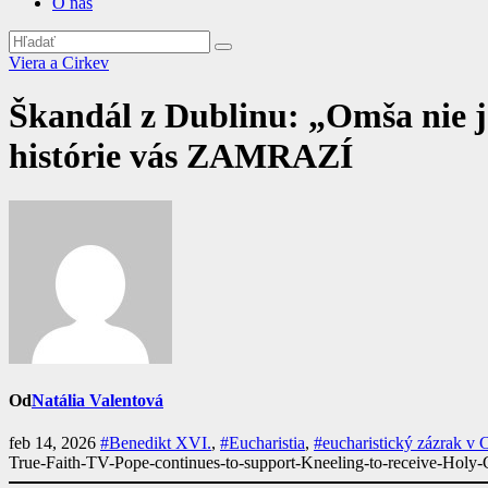
O nás
Viera a Cirkev
Škandál z Dublinu: „Omša nie 
histórie vás ZAMRAZÍ
Od
Natália Valentová
feb 14, 2026
#Benedikt XVI.
,
#Eucharistia
,
#eucharistický zázrak v C
True-Faith-TV-Pope-continues-to-support-Kneeling-to-receive-Hol