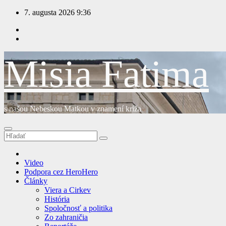
Prejsť
7. augusta 2026
9:36
na
obsah
Misia Fatima
s našou Nebeskou Matkou v znamení kríža
Video
Podpora cez HeroHero
Články
Viera a Cirkev
História
Spoločnosť a politika
Zo zahraničia