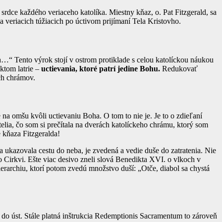
 srdce každého veriaceho katolíka. Miestny kňaz, o. Pat Fitzgerald, sa
 veriacich túžiacich po úctivom prijímaní Tela Kristovho.
a…“ Tento výrok stojí v ostrom protiklade s celou katolíckou náukou
ktom latrie –
uctievania, ktoré patrí jedine Bohu.
Redukovať
ch chrámov.
na omšu kvôli uctievaniu Boha. O tom to nie je. Je to o zdieľaní
itatelia, čo som si prečítala na dverách katolíckeho chrámu, ktorý som
e kňaza Fitzgeralda!
a ukazovala cestu do neba, je zvedená a vedie duše do zatratenia. Nie
 Cirkvi. Ešte viac desivo zneli slová Benedikta XVI. o vlkoch v
rarchiu, ktorí potom zvedú množstvo duší: „Otče, diabol sa chystá
 do úst. Stále platná inštrukcia Redemptionis Sacramentum to zároveň