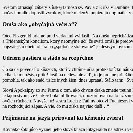
Svetom otriasajú zábery z írskej farnosti sv. Pavla z Kríža v Dubline,
počas homílie dopustil výrokov, ktoré nielenže popierajú dogmatický 
Omša ako „obyčajná večera“?
Otec Fitzgerald priamo pred veriacimi vyhlásil „Na omšu neprichádzam
a Tridentským koncilom, ktorý neomylne učí, že svätá omša je pred
najsvätejšiu obetu oltára na „spoločné stolovanie“ je desivým ovocí
Udriem pastiera a stádo sa rozpŕchne
Čo sa dá povedať o kňazoch, ktorí v chráme učia protikatolícku náuku
jedla. Je množstvo príležitostí na uctievanie atď., to je pre iné prílež
pomohla, tak ako snáď tisíce iných žien, dnes upratať. Stálo tam: „Sv
Slová Apokalpsy zo sv. Písma o tom, ako chvost draka zmetie tretinu h
je tajomstvom, že Cirkev bola infiltrovaná, upozorňovali na to už sa
ovčích rúchach. Navyše, už sestra Lucia z Fatimy otcovi Fuentesovi 
na rozhodujúci zápas. A vie, čo mu získa najviac duší…“
Prijímanie na jazyk prirovnal ku kŕmeniu zvierat
Rovnako šokujúco vyzneli jeho slová kňaza Fitzgeralda na adresu veri