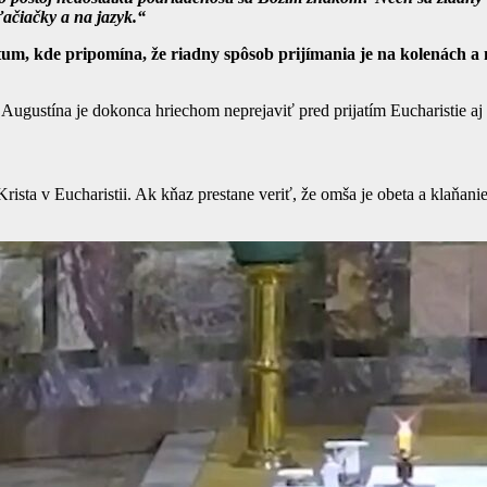
ľačiačky a na jazyk.“
um, kde pripomína, že riadny spôsob prijímania je na kolenách a n
Augustína je dokonca hriechom neprejaviť pred prijatím Eucharistie aj 
ista v Eucharistii. Ak kňaz prestane veriť, že omša je obeta a klaňani