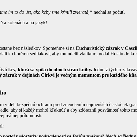
 im to do úst, ako keby sme kŕmili zvieratá,“
nechal sa počuť.
? Na kolenách a na jazyk!
nezostane bez následkov. Spomeňme si na
Eucharistický zázrak v Casci
lali k chorému sedliakovi, aby mu udelil viatikum, nedal Hostiu do korp
živú
krv, ktorá sa vpila do oboch strán knihy.
Jednu z týchto zakrvav
aný zázrak v dejinách Cirkvi je večným mementom pre každého kňa
ého
 ňom videli bezpečnú ochranu pred zneuctením najmenších čiastočiek (pa
ačadle, aby si každý mohol kľaknúť a aby zdôraznil posvätnosť tohto m
j reálnej prítomnosti.
l:
to postoj nedostatku podriadenosti sa Božím znakom? Nech sa žiadny 