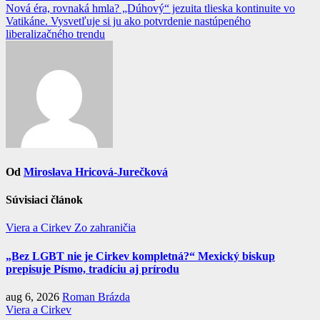
v
Nová éra, rovnaká hmla? „Dúhový“ jezuita tlieska kontinuite vo
článku
Vatikáne. Vysvetľuje si ju ako potvrdenie nastúpeného
liberalizačného trendu
Od
Miroslava Hricová-Jurečková
Súvisiaci článok
Viera a Cirkev
Zo zahraničia
„Bez LGBT nie je Cirkev kompletná?“ Mexický biskup
prepisuje Písmo, tradíciu aj prírodu
aug 6, 2026
Roman Brázda
Viera a Cirkev