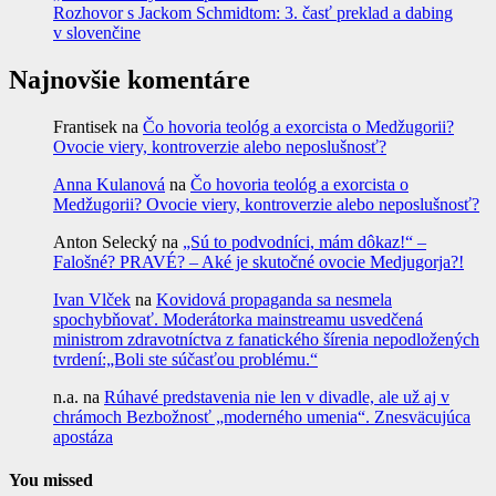
Rozhovor s Jackom Schmidtom: 3. časť preklad a dabing
v slovenčine
Najnovšie komentáre
Frantisek
na
Čo hovoria teológ a exorcista o Medžugorii?
Ovocie viery, kontroverzie alebo neposlušnosť?
Anna Kulanová
na
Čo hovoria teológ a exorcista o
Medžugorii? Ovocie viery, kontroverzie alebo neposlušnosť?
Anton Selecký
na
„Sú to podvodníci, mám dôkaz!“ –
Falošné? PRAVÉ? – Aké je skutočné ovocie Medjugorja?!
Ivan Vlček
na
Kovidová propaganda sa nesmela
spochybňovať. Moderátorka mainstreamu usvedčená
ministrom zdravotníctva z fanatického šírenia nepodložených
tvrdení:„Boli ste súčasťou problému.“
n.a.
na
Rúhavé predstavenia nie len v divadle, ale už aj v
chrámoch Bezbožnosť „moderného umenia“. Znesväcujúca
apostáza
You missed