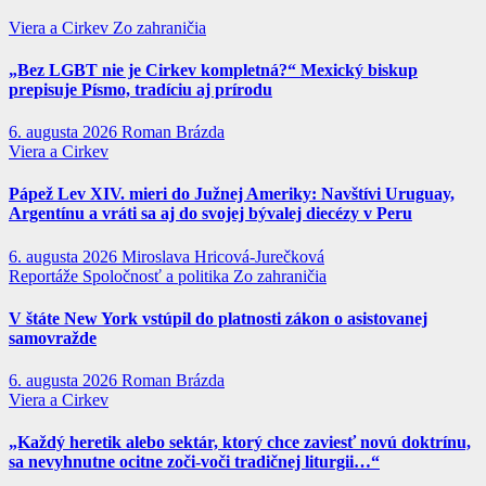
Viera a Cirkev
Zo zahraničia
„Bez LGBT nie je Cirkev kompletná?“ Mexický biskup
prepisuje Písmo, tradíciu aj prírodu
6. augusta 2026
Roman Brázda
Viera a Cirkev
Pápež Lev XIV. mieri do Južnej Ameriky: Navštívi Uruguay,
Argentínu a vráti sa aj do svojej bývalej diecézy v Peru
6. augusta 2026
Miroslava Hricová-Jurečková
Reportáže
Spoločnosť a politika
Zo zahraničia
V štáte New York vstúpil do platnosti zákon o asistovanej
samovražde
6. augusta 2026
Roman Brázda
Viera a Cirkev
„Každý heretik alebo sektár, ktorý chce zaviesť novú doktrínu,
sa nevyhnutne ocitne zoči-voči tradičnej liturgii…“