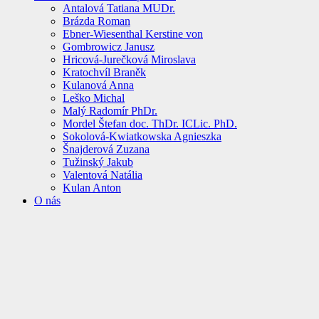
Antalová Tatiana MUDr.
Brázda Roman
Ebner-Wiesenthal Kerstine von
Gombrowicz Janusz
Hricová-Jurečková Miroslava
Kratochvíl Braněk
Kulanová Anna
Leško Michal
Malý Radomír PhDr.
Mordel Štefan doc. ThDr. ICLic. PhD.
Sokolová-Kwiatkowska Agnieszka
Šnajderová Zuzana
Tužinský Jakub
Valentová Natália
Kulan Anton
O nás