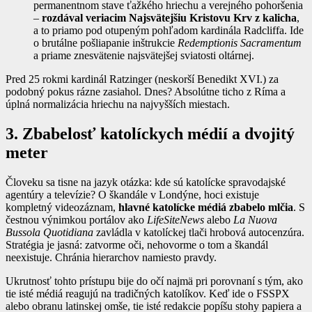
permanentnom stave ťažkého hriechu a verejného pohoršenia
–
rozdával veriacim Najsvätejšiu Kristovu Krv z kalicha
,
a to priamo pod otupeným pohľadom kardinála Radcliffa. Ide
o brutálne pošliapanie inštrukcie
Redemptionis Sacramentum
a priame znesvätenie najsvätejšej sviatosti oltárnej.
Pred 25 rokmi kardinál Ratzinger (neskorší Benedikt XVI.) za
podobný pokus rázne zasiahol. Dnes? Absolútne ticho z Ríma a
úplná normalizácia hriechu na najvyšších miestach.
3. Zbabelosť katolíckych médií a dvojitý
meter
Človeku sa tisne na jazyk otázka: kde sú katolícke spravodajské
agentúry a televízie? O škandále v Londýne, hoci existuje
kompletný videozáznam,
hlavné katolícke médiá zbabelo mlčia
. S
čestnou výnimkou portálov ako
LifeSiteNews
alebo
La Nuova
Bussola Quotidiana
zavládla v katolíckej tlači hrobová autocenzúra.
Stratégia je jasná: zatvorme oči, nehovorme o tom a škandál
neexistuje. Chránia hierarchov namiesto pravdy.
Ukrutnosť tohto prístupu bije do očí najmä pri porovnaní s tým, ako
tie isté médiá reagujú na tradičných katolíkov. Keď ide o FSSPX
alebo obranu latinskej omše, tie isté redakcie popíšu stohy papiera a