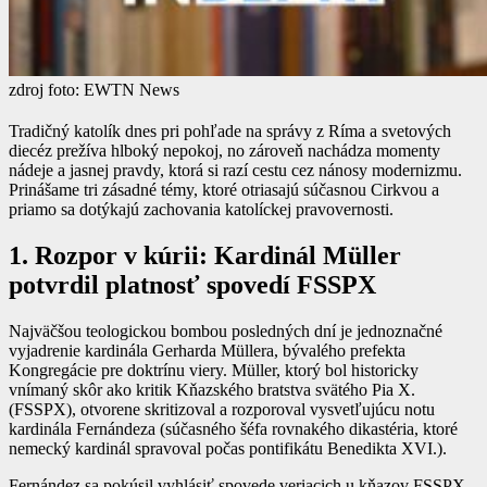
zdroj foto: EWTN News
Tradičný katolík dnes pri pohľade na správy z Ríma a svetových
diecéz prežíva hlboký nepokoj, no zároveň nachádza momenty
nádeje a jasnej pravdy, ktorá si razí cestu cez nánosy modernizmu.
Prinášame tri zásadné témy, ktoré otriasajú súčasnou Cirkvou a
priamo sa dotýkajú zachovania katolíckej pravovernosti.
1. Rozpor v kúrii: Kardinál Müller
potvrdil platnosť spovedí FSSPX
Najväčšou teologickou bombou posledných dní je jednoznačné
vyjadrenie kardinála Gerharda Müllera, bývalého prefekta
Kongregácie pre doktrínu viery. Müller, ktorý bol historicky
vnímaný skôr ako kritik Kňazského bratstva svätého Pia X.
(FSSPX), otvorene skritizoval a rozporoval vysvetľujúcu notu
kardinála Fernándeza (súčasného šéfa rovnakého dikastéria, ktoré
nemecký kardinál spravoval počas pontifikátu Benedikta XVI.).
Fernández sa pokúsil vyhlásiť spovede veriacich u kňazov FSSPX