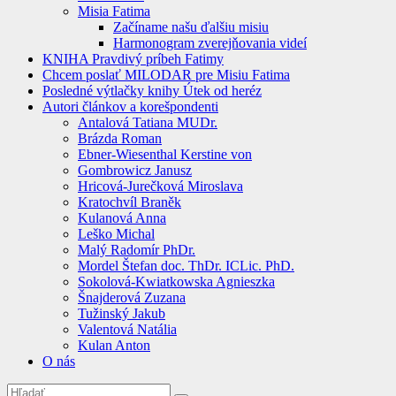
Misia Fatima
Začíname našu ďalšiu misiu
Harmonogram zverejňovania videí
KNIHA Pravdivý príbeh Fatimy
Chcem poslať MILODAR pre Misiu Fatima
Posledné výtlačky knihy Útek od heréz
Autori článkov a korešpondenti
Antalová Tatiana MUDr.
Brázda Roman
Ebner-Wiesenthal Kerstine von
Gombrowicz Janusz
Hricová-Jurečková Miroslava
Kratochvíl Braněk
Kulanová Anna
Leško Michal
Malý Radomír PhDr.
Mordel Štefan doc. ThDr. ICLic. PhD.
Sokolová-Kwiatkowska Agnieszka
Šnajderová Zuzana
Tužinský Jakub
Valentová Natália
Kulan Anton
O nás