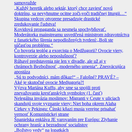
samovražde
„Každý heretik alebo sektár, ktorý chce zaviesť novú
doktrínu, sa nevyhnutne ocitne zoči-voči tradičnej liturgii…“
Skupina vedcov otvorene presadzuje drastické
zredukovanie ľudstva!
Kovidová propaganda sa nesmela spochybňovať.
Moderátorka mainstreamu usvedčená ministrom zdravotníctva
z fanatického šírenia nepodložených tvrdení:„Boli ste
súčasťou problému.“
Čo hovoria teológ a exorcista o Medžugorii? Ovocie viery,
kontroverzie alebo neposlušnosť?
Rúhavé predstavenia nie len v divadle, ale už aj v
chrámoch Bezbožnosť „moderného umenia“. Znesväcujúca
apostáza
„Sú to podvodníci, mám dôkaz!“ – Falošné? PRAVÉ? –
Aké je skutočné ovocie Medjugorja?!
Výzva Mariána Kuffu, aby sme sa spojili proti
znevažovaniu kresťanských symbolov (1. časť)
Nelegálna invázia moslimov: Migranti v Ceute v uliciach
skandujú svoje vyznanie viery: Niet boha okrem Alaha
Cirkev v Pekingu: Čínski kňazi musia verejne prisahať
vernosť Komunistickej strane
Španielska enkláva JE varovaním pre Európu: Zlyhanie
ochrany hraníc a bezradnosť socialistov
„Božstvo vedy“ na lopatkách