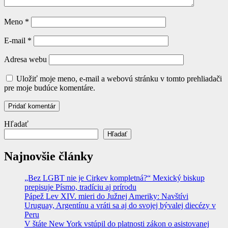
Meno
*
E-mail
*
Adresa webu
Uložiť moje meno, e-mail a webovú stránku v tomto prehliadači
pre moje budúce komentáre.
Hľadať
Hľadať
Najnovšie články
„Bez LGBT nie je Cirkev kompletná?“ Mexický biskup
prepisuje Písmo, tradíciu aj prírodu
Pápež Lev XIV. mieri do Južnej Ameriky: Navštívi
Uruguay, Argentínu a vráti sa aj do svojej bývalej diecézy v
Peru
V štáte New York vstúpil do platnosti zákon o asistovanej