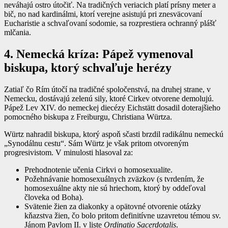
neváhajú ostro útočiť. Na tradičných veriacich platí prísny meter a
bič, no nad kardinálmi, ktorí verejne asistujú pri znesväcovaní
Eucharistie a schvaľovaní sodomie, sa rozprestiera ochranný plášť
mlčania.
4. Nemecká kríza: Pápež vymenoval
biskupa, ktorý schvaľuje herézy
Zatiaľ čo Rím útočí na tradičné spoločenstvá, na druhej strane, v
Nemecku, dostávajú zelenú sily, ktoré Cirkev otvorene demolujú.
Pápež Lev XIV. do nemeckej diecézy Eichstätt dosadil doterajšieho
pomocného biskupa z Freiburgu, Christiana Würtza.
Würtz nahradil biskupa, ktorý aspoň sčasti brzdil radikálnu nemeckú
„Synodálnu cestu“. Sám Würtz je však pritom otvoreným
progresivistom. V minulosti hlasoval za:
Prehodnotenie učenia Cirkvi o homosexualite.
Požehnávanie homosexuálnych zväzkov (s tvrdením, že
homosexuálne akty nie sú hriechom, ktorý by oddeľoval
človeka od Boha).
Svätenie žien za diakonky a opätovné otvorenie otázky
kňazstva žien, čo bolo pritom definitívne uzavretou témou sv.
Jánom Pavlom II. v liste
Ordinatio Sacerdotalis
.