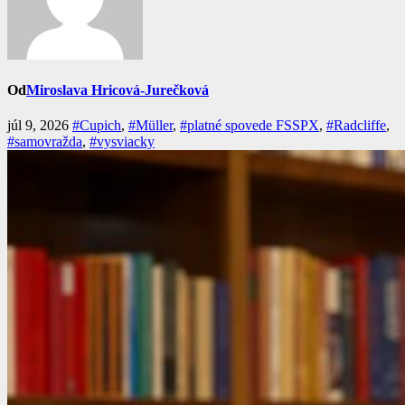
Od
Miroslava Hricová-Jurečková
júl 9, 2026
#Cupich
,
#Müller
,
#platné spovede FSSPX
,
#Radcliffe
,
#samovražda
,
#vysviacky