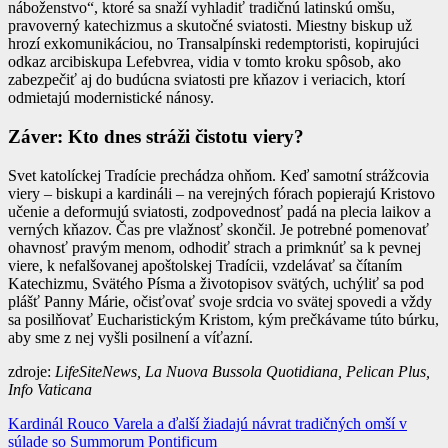
náboženstvo“, ktoré sa snaží vyhladiť tradičnú latinskú omšu,
pravoverný katechizmus a skutočné sviatosti. Miestny biskup už
hrozí exkomunikáciou, no Transalpínski redemptoristi, kopirujúci
odkaz arcibiskupa Lefebvrea, vidia v tomto kroku spôsob, ako
zabezpečiť aj do budúcna sviatosti pre kňazov i veriacich, ktorí
odmietajú modernistické nánosy.
Záver: Kto dnes stráži čistotu viery?
Svet katolíckej Tradície prechádza ohňom. Keď samotní strážcovia
viery – biskupi a kardináli – na verejných fórach popierajú Kristovo
učenie a deformujú sviatosti, zodpovednosť padá na plecia laikov a
verných kňazov. Čas pre vlažnosť skončil. Je potrebné pomenovať
ohavnosť pravým menom, odhodiť strach a primknúť sa k pevnej
viere, k nefalšovanej apoštolskej Tradícii, vzdelávať sa čítaním
Katechizmu, Svätého Písma a životopisov svätých, uchýliť sa pod
plášť Panny Márie, očisťovať svoje srdcia vo svätej spovedi a vždy
sa posilňovať Eucharistickým Kristom, kým prečkávame túto búrku,
aby sme z nej vyšli posilnení a víťazní.
zdroje:
LifeSiteNews, La Nuova Bussola Quotidiana, Pelican Plus,
Info Vaticana
Navigácia
Kardinál Rouco Varela a ďalší žiadajú návrat tradičných omší v
súlade so Summorum Pontificum