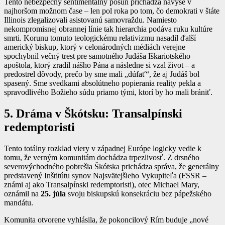
Tento nebezpečný sentimentálny posun prichádza navyše v
najhoršom možnom čase – len pol roka po tom, čo demokrati v štáte
Illinois zlegalizovali asistovanú samovraždu. Namiesto
nekompromisnej obrannej línie tak hierarchia podáva ruku kultúre
smrti. Korunu tomuto teologickému relativizmu nasadil ďalší
americký biskup, ktorý v celonárodných médiách verejne
spochybnil večný trest pre samotného Judáša Iškariotského –
apoštola, ktorý zradil nášho Pána a následne si vzal život – a
predostrel dôvody, prečo by sme mali „dúfať“, že aj Judáš bol
spasený. Sme svedkami absolútneho popierania reality pekla a
spravodlivého Božieho súdu priamo tými, ktorí by ho mali brániť.
5. Dráma v Škótsku: Transalpínski
redemptoristi
Tento totálny rozklad viery v západnej Európe logicky vedie k
tomu, že verným komunitám dochádza trpezlivosť. Z drsného
severovýchodného pobrešia Škótska prichádza správa, že generálny
predstavený Inštitútu synov Najsvätejšieho Vykupiteľa (FSSR –
známi aj ako Transalpínski redemptoristi), otec Michael Mary,
oznámil na
25. júla
svoju biskupskú konsekráciu bez pápežského
mandátu.
Komunita otvorene vyhlásila, že pokoncilový Rím buduje „nové