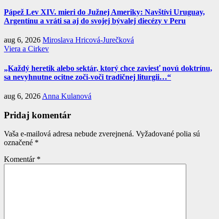
Pápež Lev XIV. mieri do Južnej Ameriky: Navštívi Uruguay,
Argentínu a vráti sa aj do svojej bývalej diecézy v Peru
aug 6, 2026
Miroslava Hricová-Jurečková
Viera a Cirkev
„Každý heretik alebo sektár, ktorý chce zaviesť novú doktrínu,
sa nevyhnutne ocitne zoči-voči tradičnej liturgii…“
aug 6, 2026
Anna Kulanová
Pridaj komentár
Vaša e-mailová adresa nebude zverejnená.
Vyžadované polia sú
označené
*
Komentár
*