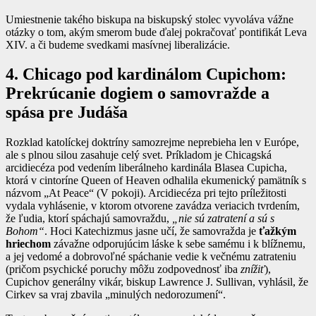
Umiestnenie takého biskupa na biskupský stolec vyvoláva vážne
otázky o tom, akým smerom bude ďalej pokračovať pontifikát Leva
XIV. a či budeme svedkami masívnej liberalizácie.
4. Chicago pod kardinálom Cupichom:
Prekrúcanie dogiem o samovražde a
spása pre Judáša
Rozklad katolíckej doktríny samozrejme neprebieha len v Európe,
ale s plnou silou zasahuje celý svet. Príkladom je Chicagská
arcidiecéza pod vedením liberálneho kardinála Blasea Cupicha,
ktorá v cintoríne Queen of Heaven odhalila ekumenický pamätník s
názvom „At Peace“ (V pokoji). Arcidiecéza pri tejto príležitosti
vydala vyhlásenie, v ktorom otvorene zavádza veriacich tvrdením,
že ľudia, ktorí spáchajú samovraždu,
„nie sú zatratení a sú s
Bohom“
. Hoci Katechizmus jasne učí, že samovražda je
ťažkým
hriechom
závažne odporujúcim láske k sebe samému i k blížnemu,
a jej vedomé a dobrovoľné spáchanie vedie k večnému zatrateniu
(pričom psychické poruchy môžu zodpovednosť iba
znížiť
),
Cupichov generálny vikár, biskup Lawrence J. Sullivan, vyhlásil, že
Cirkev sa vraj zbavila „minulých nedorozumení“.