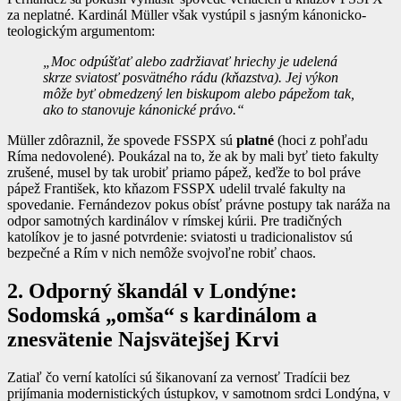
za neplatné. Kardinál Müller však vystúpil s jasným kánonicko-
teologickým argumentom:
„Moc odpúšťať alebo zadržiavať hriechy je udelená
skrze sviatosť posvätného rádu (kňazstva). Jej výkon
môže byť obmedzený len biskupom alebo pápežom tak,
ako to stanovuje kánonické právo.“
Müller zdôraznil, že spovede FSSPX sú
platné
(hoci z pohľadu
Ríma nedovolené). Poukázal na to, že ak by mali byť tieto fakulty
zrušené, musel by tak urobiť priamo pápež, keďže to bol práve
pápež František, kto kňazom FSSPX udelil trvalé fakulty na
spovedanie. Fernándezov pokus obísť právne postupy tak naráža na
odpor samotných kardinálov v rímskej kúrii. Pre tradičných
katolíkov je to jasné potvrdenie: sviatosti u tradicionalistov sú
bezpečné a Rím v nich nemôže svojvoľne robiť chaos.
2. Odporný škandál v Londýne:
Sodomská „omša“ s kardinálom a
znesvätenie Najsvätejšej Krvi
Zatiaľ čo verní katolíci sú šikanovaní za vernosť Tradícii bez
prijímania modernistických ústupkov, v samotnom srdci Londýna, v