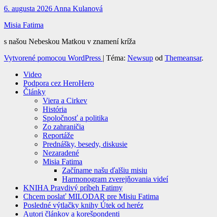
6. augusta 2026
Anna Kulanová
Misia Fatima
s našou Nebeskou Matkou v znamení kríža
Vytvorené pomocou WordPress
|
Téma:
Newsup
od
Themeansar
.
Video
Podpora cez HeroHero
Články
Viera a Cirkev
História
Spoločnosť a politika
Zo zahraničia
Reportáže
Prednášky, besedy, diskusie
Nezaradené
Misia Fatima
Začíname našu ďalšiu misiu
Harmonogram zverejňovania videí
KNIHA Pravdivý príbeh Fatimy
Chcem poslať MILODAR pre Misiu Fatima
Posledné výtlačky knihy Útek od heréz
Autori článkov a korešpondenti