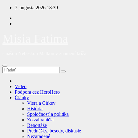
Prejsť
7. augusta 2026
18:39
na
obsah
Misia Fatima
s našou Nebeskou Matkou v znamení kríža
Video
Podpora cez HeroHero
Články
Viera a Cirkev
História
Spoločnosť a politika
Zo zahraničia
Reportáže
Prednášky, besedy, diskusie
Nezaradené