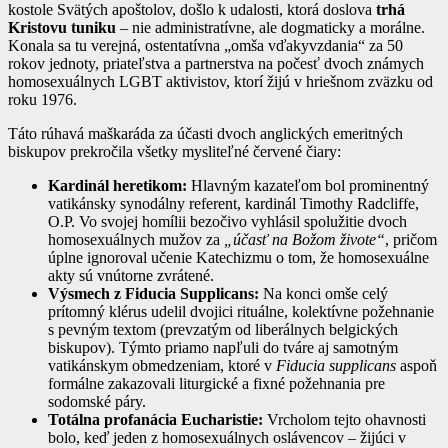
kostole Svätých apoštolov, došlo k udalosti, ktorá doslova
trhá
Kristovu tuniku
– nie administratívne, ale dogmaticky a morálne.
Konala sa tu verejná, ostentatívna „omša vďakyvzdania“ za 50
rokov jednoty, priateľstva a partnerstva na počesť dvoch známych
homosexuálnych LGBT aktivistov, ktorí žijú v hriešnom zväzku od
roku 1976.
Táto rúhavá maškaráda za účasti dvoch anglických emeritných
biskupov prekročila všetky mysliteľné červené čiary:
Kardinál heretikom:
Hlavným kazateľom bol prominentný
vatikánsky synodálny referent, kardinál Timothy Radcliffe,
O.P. Vo svojej homílii bezočivo vyhlásil spolužitie dvoch
homosexuálnych mužov za
„účasť na Božom živote“
, pričom
úplne ignoroval učenie Katechizmu o tom, že homosexuálne
akty sú vnútorne zvrátené.
Výsmech z Fiducia Supplicans:
Na konci omše celý
prítomný klérus udelil dvojici rituálne, kolektívne požehnanie
s pevným textom (prevzatým od liberálnych belgických
biskupov). Týmto priamo napľuli do tváre aj samotným
vatikánskym obmedzeniam, ktoré v
Fiducia supplicans
aspoň
formálne zakazovali liturgické a fixné požehnania pre
sodomské páry.
Totálna profanácia Eucharistie:
Vrcholom tejto ohavnosti
bolo, keď jeden z homosexuálnych oslávencov – žijúci v