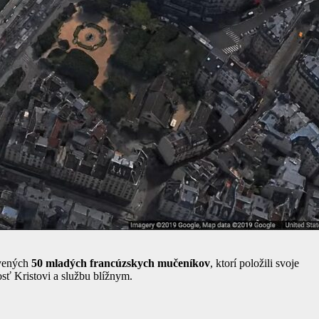
avených
50 mladých francúzskych mučeníkov
, ktorí položili svoje
nosť Kristovi a službu blížnym.