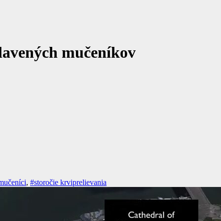
slavených mučeníkov
mučeníci
,
#storočie krviprelievania