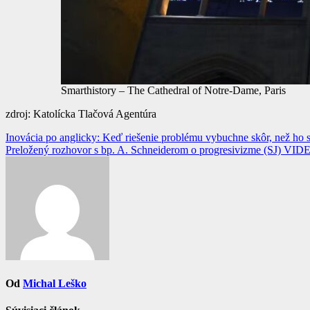
Smarthistory – The Cathedral of Notre-Dame, Paris
zdroj: Katolícka Tlačová Agentúra
Navigácia
Inovácia po anglicky: Keď riešenie problému vybuchne skôr, než ho st
Preložený rozhovor s bp. A. Schneiderom o progresivizme (SJ) VID
v
článku
Od
Michal Leško