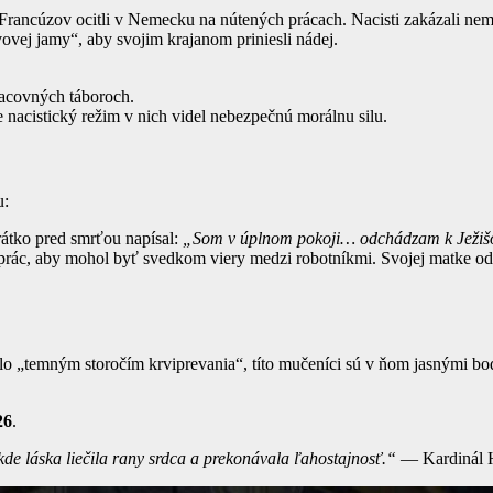
h Francúzov ocitli v Nemecku na nútených prácach. Nacisti zakázali 
ovej jamy“, aby svojim krajanom priniesli nádej.
racovných táboroch.
že nacistický režim v nich videl nebezpečnú morálnu silu.
u:
Krátko pred smrťou napísal:
„Som v úplnom pokoji… odchádzam k Ježišo
prác, aby mohol byť svedkom viery medzi robotníkmi. Svojej matke o
 bolo „temným storočím krviprevania“, títo mučeníci sú v ňom jasnými b
26
.
de láska liečila rany srdca a prekonávala ľahostajnosť.“
— Kardinál H