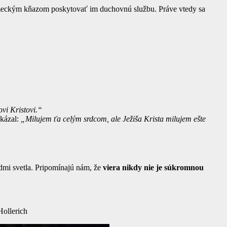
nemeckým kňazom poskytovať im duchovnú službu. Práve vtedy sa
vi Kristovi.“
dkázal:
„Milujem ťa celým srdcom, ale Ježiša Krista milujem ešte
odmi svetla. Pripomínajú nám, že
viera nikdy nie je súkromnou
ollerich