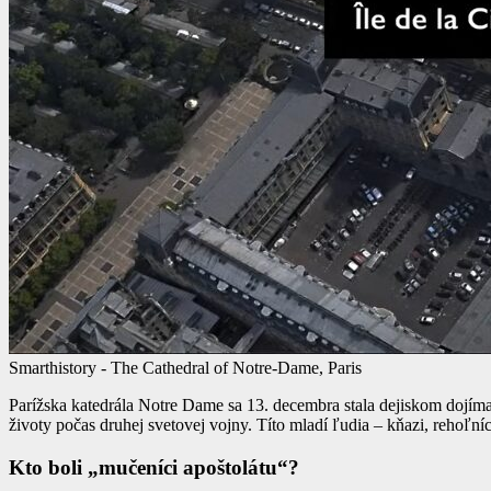
Smarthistory - The Cathedral of Notre-Dame, Paris
Parížska katedrála Notre Dame sa 13. decembra stala dejiskom dojíma
životy počas druhej svetovej vojny. Títo mladí ľudia – kňazi, rehoľníci
Kto boli „mučeníci apoštolátu“?