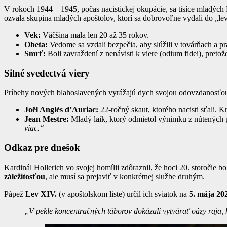
V rokoch 1944 – 1945, počas nacistickej okupácie, sa tisíce mladýc
ozvala skupina mladých apoštolov, ktorí sa dobrovoľne vydali do „lev
Vek:
Väčšina mala len 20 až 35 rokov.
Obeta:
Vedome sa vzdali bezpečia, aby slúžili v továrňach a p
Smrť:
Boli zavraždení z nenávisti k viere (odium fidei), preto
Silné svedectvá viery
Príbehy nových blahoslavených vyrážajú dych svojou odovzdanosťo
Joël Anglès d’Auriac:
22-ročný skaut, ktorého nacisti sťali. 
Jean Mestre:
Mladý laik, ktorý odmietol výnimku z nútených 
viac.“
Odkaz pre dnešok
Kardinál Hollerich vo svojej homílii zdôraznil, že hoci 20. storočie
záležitosťou
, ale musí sa prejaviť v konkrétnej službe druhým.
Pápež
Lev XIV.
(v apoštolskom liste) určil ich sviatok na
5. mája 20
„V pekle koncentračných táborov dokázali vytvárať oázy raja, k