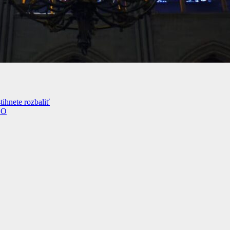
ihnete rozbaliť
EO