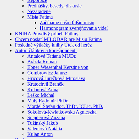
Reportáže
Prednášky, besedy, diskusie
Nezaradené
Misia Fatima
Začíname našu ďalšiu misiu
Harmonogram zverejňovania videí
KNIHA Pravdivý príbeh Fatimy
Chcem poslať MILODAR pre Misiu Fatima
Posledné výtlačky knihy Útek od heréz
Autori článkov a korešpondenti
Antalová Tatiana MUDr.
Brázda Roman
Ebner-Wiesenthal Kerstine von
Gombrowicz Janusz
Hricová-Jurečková Miroslava
Kratochvíl Braněk
Kulanová Anna
Leško Michal
Malý Radomír PhDr.
Mordel Štefan doc. ThDr. ICLic. PhD.
Sokolová-Kwiatkowska Agnieszka
Šnajderová Zuzana
Tužinský Jakub
Valentová Natália
Kulan Anton