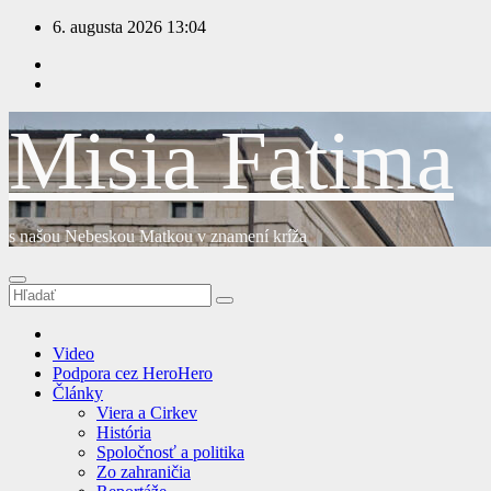
Prejsť
6. augusta 2026
13:04
na
obsah
Misia Fatima
s našou Nebeskou Matkou v znamení kríža
Video
Podpora cez HeroHero
Články
Viera a Cirkev
História
Spoločnosť a politika
Zo zahraničia