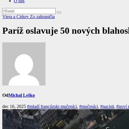
O nás
Viera a Cirkev
Zo zahraničia
Paríž oslavuje 50 nových blaho
Od
Michal Leško
dec 16, 2025
#mladí francúzski mučeníci
,
#mučeníci
,
#nacisti
,
#noví 