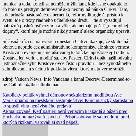
hranica, a teda, koncil sa nemôže mýliť tam, kde jasne opakuje to,
čo bolo už predtým definované ako neomylná náuka Cirkvi. Tam,
kde prináša pastoračné usmernenia, reformy liturgie či prístup k
svetu, ide o texty riadneho učiteľského úradu – tie si vyžadujú
nábožnú poslušnosť rozumu a vôle, ale nemajú pečať „neomylnej
dogmy“, ktorú nie je možné nikdy zmeniť alebo organicky upraviť.
Súčasná kríza na najvyšších miestach Cirkvi ukazuje, že skutočná
obnova nepríde cez administratívne kompromisy, ale skrze vernosť
Kristovmu evanjeliu a nefalšovanej katolíckej apoštolskej Tradícii.
Zostáva len veriť a modliť sa, aby Pastieri Cirkvi opäť našli odvahu
jednoznačne sýtiť Kristove ovce čistou pravdou – bez synodálneho
zahmlievania a s úctou k pokladu vieru, ktorý majú verne strážiť.
zdroj: Vatican News, Info Vaticana a kanál Decrevi-Determined-to-
be-Catholic-@thecatholicman
Navigácia
Katolícky politik vyhnal démonov sekularizmu modlitbou Ave
Maria priamo na mestskom zastupiteľstve! Komunistický starosta na
v
to spustil vlnu nenávistného prejavu!
článku
Aktualizované: Keď pastieri berú veriacim kľakadlá a bázeň pred
Eucharistiou nazývajú „pýcha“. Prispôsobovanie sa trendom, pred
ktorých rizikami varovali aj svätí pápeži