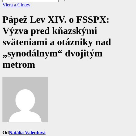
Viera a Cirkev
Pápež Lev XIV. o FSSPX:
Výzva pred kňazskými
sväteniami a otázniky nad
„synodálnym“ dvojitým
metrom
Od
Natália Valentová