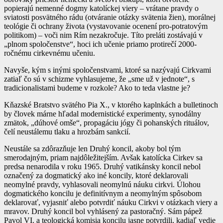
popierajú nemenné dogmy katolíckej viery – vrátane pravdy o
sviatosti posvätného rádu (otváranie otázky svätenia žien), morálnej
teológie či ochrany života (vystavovanie ocenení pro-potratovým
politikom) – voči nim Rím nezakročuje. Títo preláti zostávajú v
„plnom spoločenstve“, hoci ich učenie priamo protirečí 2000-
ročnému cirkevnému učeniu.
Navyše, kým s inými spoločenstvami, ktoré sa nazývajú Cirkvami
zatiaľ čo sú v schizme vyhlasujeme, že „sme už v jednote“, s
tradicionalistami budeme v rozkole? Ako to teda vlastne je?
Kňazské Bratstvo svätého Pia X., v ktorého kaplnkách a bulletinoch
by človek márne hľadal modernistické experimenty, synodálny
zmätok, „dúhové omše“, propagáciu jógy či pohanských rituálov,
čelí neustálemu tlaku a hrozbám sankcií.
Neustále sa zdôrazňuje len Druhý koncil, akoby bol tým
smerodajným, priam najdôležitejším. Avšak katolícka Cirkev sa
predsa nenarodila v roku 1965. Druhý vatikánsky koncil nebol
označený za dogmatický ako iné koncily, ktoré deklarovali
neomylné pravdy, vyhlasovali neomylnú náuku cirkvi. Úlohou
dogmatického koncilu je definitívnym a neomylným spôsobom
deklarovať, vyjasniť alebo potvrdiť náuku Cirkvi v otázkach viery a
mravov. Druhý koncil bol vyhlásený za pastoračný. Sám pápež
Pavol VI. a teologická komisia koncilu jasne potvrdili, kadiaľ vedie