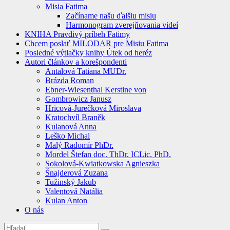
Misia Fatima
Začíname našu ďalšiu misiu
Harmonogram zverejňovania videí
KNIHA Pravdivý príbeh Fatimy
Chcem poslať MILODAR pre Misiu Fatima
Posledné výtlačky knihy Útek od heréz
Autori článkov a korešpondenti
Antalová Tatiana MUDr.
Brázda Roman
Ebner-Wiesenthal Kerstine von
Gombrowicz Janusz
Hricová-Jurečková Miroslava
Kratochvíl Braněk
Kulanová Anna
Leško Michal
Malý Radomír PhDr.
Mordel Štefan doc. ThDr. ICLic. PhD.
Sokolová-Kwiatkowska Agnieszka
Šnajderová Zuzana
Tužinský Jakub
Valentová Natália
Kulan Anton
O nás