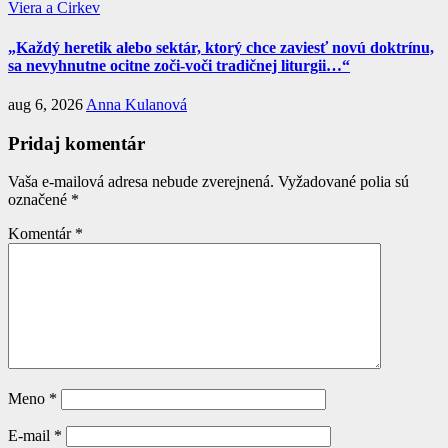
Viera a Cirkev
„Každý heretik alebo sektár, ktorý chce zaviesť novú doktrínu,
sa nevyhnutne ocitne zoči-voči tradičnej liturgii…“
aug 6, 2026
Anna Kulanová
Pridaj komentár
Vaša e-mailová adresa nebude zverejnená.
Vyžadované polia sú
označené
*
Komentár
*
Meno
*
E-mail
*