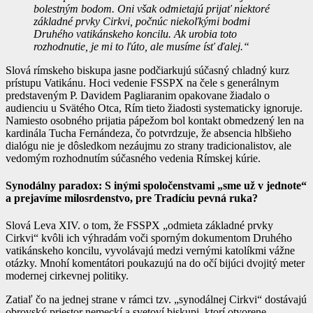
bolestným bodom. Oni však odmietajú prijať niektoré
základné prvky Cirkvi, počnúc niekoľkými bodmi
Druhého vatikánskeho koncilu. Ak urobia toto
rozhodnutie, je mi to ľúto, ale musíme ísť ďalej.“
Slová rímskeho biskupa jasne podčiarkujú súčasný chladný kurz
prístupu Vatikánu. Hoci vedenie FSSPX na čele s generálnym
predstaveným P. Davidem Pagliaranim opakovane žiadalo o
audienciu u Svätého Otca, Rím tieto žiadosti systematicky ignoruje.
Namiesto osobného prijatia pápežom bol kontakt obmedzený len na
kardinála Tucha Fernándeza, čo potvrdzuje, že absencia hlbšieho
dialógu nie je dôsledkom nezáujmu zo strany tradicionalistov, ale
vedomým rozhodnutím súčasného vedenia Rímskej kúrie.
Synodálny paradox: S inými spoločenstvami „sme už v jednote“
a prejavíme milosrdenstvo, pre Tradíciu pevná ruka?
Slová Leva XIV. o tom, že FSSPX „odmieta základné prvky
Cirkvi“ kvôli ich výhradám voči sporným dokumentom Druhého
vatikánskeho koncilu, vyvolávajú medzi vernými katolíkmi vážne
otázky. Mnohí komentátori poukazujú na do očí bijúci dvojitý meter
modernej cirkevnej politiky.
Zatiaľ čo na jednej strane v rámci tzv. „synodálnej Cirkvi“ dostávajú
obrovský priestor nemeckí a svetoví biskupi, ktorí otvorene