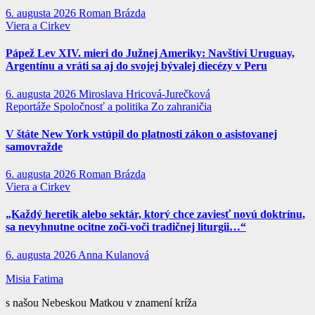
6. augusta 2026
Roman Brázda
Viera a Cirkev
Pápež Lev XIV. mieri do Južnej Ameriky: Navštívi Uruguay,
Argentínu a vráti sa aj do svojej bývalej diecézy v Peru
6. augusta 2026
Miroslava Hricová-Jurečková
Reportáže
Spoločnosť a politika
Zo zahraničia
V štáte New York vstúpil do platnosti zákon o asistovanej
samovražde
6. augusta 2026
Roman Brázda
Viera a Cirkev
„Každý heretik alebo sektár, ktorý chce zaviesť novú doktrínu,
sa nevyhnutne ocitne zoči-voči tradičnej liturgii…“
6. augusta 2026
Anna Kulanová
Misia Fatima
s našou Nebeskou Matkou v znamení kríža