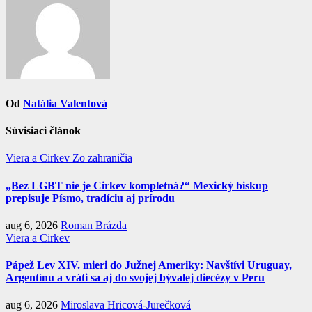
Od
Natália Valentová
Súvisiaci článok
Viera a Cirkev
Zo zahraničia
„Bez LGBT nie je Cirkev kompletná?“ Mexický biskup
prepisuje Písmo, tradíciu aj prírodu
aug 6, 2026
Roman Brázda
Viera a Cirkev
Pápež Lev XIV. mieri do Južnej Ameriky: Navštívi Uruguay,
Argentínu a vráti sa aj do svojej bývalej diecézy v Peru
aug 6, 2026
Miroslava Hricová-Jurečková