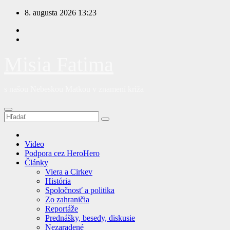
Prejsť
8. augusta 2026
13:23
na
obsah
Misia Fatima
s našou Nebeskou Matkou v znamení kríža
Video
Podpora cez HeroHero
Články
Viera a Cirkev
História
Spoločnosť a politika
Zo zahraničia
Reportáže
Prednášky, besedy, diskusie
Nezaradené