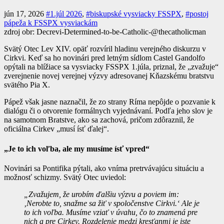
jún 17, 2026
#1.júl 2026
,
#biskupské vysviacky FSSPX
,
#postoj
pápeža k FSSPX vysviackám
zdroj obr: Decrevi-Determined-to-be-Catholic-@thecatholicman
Svätý Otec Lev XIV. opäť rozvíril hladinu verejného diskurzu v
Cirkvi. Keď sa ho novinári pred letným sídlom Castel Gandolfo
opýtali na blížiace sa vysviacky FSSPX 1.júla, priznal, že „zvažuje“
zverejnenie novej verejnej výzvy adresovanej Kňazskému bratstvu
svätého Pia X.
Pápež však jasne naznačil, že zo strany Ríma nepôjde o pozvanie k
dialógu či o otvorenie formálnych vyjednávaní. Podľa jeho slov je
na samotnom Bratstve, ako sa zachová, pričom zdôraznil, že
oficiálna Cirkev „musí ísť ďalej“.
„Je to ich voľba, ale my musíme ísť vpred“
Novinári sa Pontifika pýtali, ako vníma pretrvávajúcu situáciu a
možnosť schizmy. Svätý Otec uviedol:
„Zvažujem, že urobím ďalšiu výzvu a poviem im:
‚Nerobte to, snažme sa žiť v spoločenstve Cirkvi.‘ Ale je
to ich voľba. Musíme vziať v úvahu, čo to znamená pre
nich a pre Cirkev. Rozdelenie medzi kresťanmi je iste