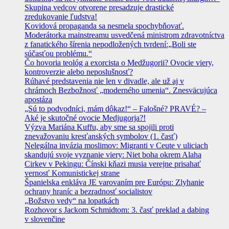
Skupina vedcov otvorene presadzuje drastické
zredukovanie ľudstva!
Kovidová propaganda sa nesmela spochybňovať.
Moderátorka mainstreamu usvedčená ministrom zdravotníctva
z fanatického šírenia nepodložených tvrdení:„Boli ste
súčasťou problému.“
Čo hovoria teológ a exorcista o Medžugorii? Ovocie viery,
kontroverzie alebo neposlušnosť?
Rúhavé predstavenia nie len v divadle, ale už aj v
chrámoch Bezbožnosť „moderného umenia“. Znesväcujúca
apostáza
„Sú to podvodníci, mám dôkaz!“ – Falošné? PRAVÉ? –
Aké je skutočné ovocie Medjugorja?!
Výzva Mariána Kuffu, aby sme sa spojili proti
znevažovaniu kresťanských symbolov (1. časť)
Nelegálna invázia moslimov: Migranti v Ceute v uliciach
skandujú svoje vyznanie viery: Niet boha okrem Alaha
Cirkev v Pekingu: Čínski kňazi musia verejne prisahať
vernosť Komunistickej strane
Španielska enkláva JE varovaním pre Európu: Zlyhanie
ochrany hraníc a bezradnosť socialistov
„Božstvo vedy“ na lopatkách
Rozhovor s Jackom Schmidtom: 3. časť preklad a dabing
v slovenčine