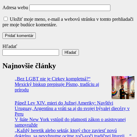
Adresa webu
Uložiť moje meno, e-mail a webovú stránku v tomto prehliadači
pre moje budúce komentáre.
Hľadať
Hľadať
Najnovšie články
„Bez LGBT nie je Cirkev kompletná?“
Mexický biskup prepisuje Písmo, tradíciu aj
prírodu
Pápež Lev XIV. mieri do Južnej Ameriky: Navštívi
Uruguay, Argentínu a vráti sa aj do svojej bývalej diecézy v
Peru
V štáte New York vstúpil do platnosti zákon o asistovanej
samovražde
„Každý heretik alebo sektár, ktorý chce zaviesť novú
doktrínu, sa nevyhnutne ocitne zoči-voči tradičnej liturgii…“