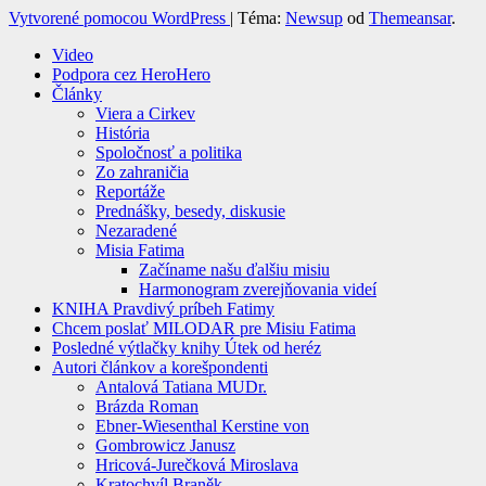
Vytvorené pomocou WordPress
|
Téma:
Newsup
od
Themeansar
.
Video
Podpora cez HeroHero
Články
Viera a Cirkev
História
Spoločnosť a politika
Zo zahraničia
Reportáže
Prednášky, besedy, diskusie
Nezaradené
Misia Fatima
Začíname našu ďalšiu misiu
Harmonogram zverejňovania videí
KNIHA Pravdivý príbeh Fatimy
Chcem poslať MILODAR pre Misiu Fatima
Posledné výtlačky knihy Útek od heréz
Autori článkov a korešpondenti
Antalová Tatiana MUDr.
Brázda Roman
Ebner-Wiesenthal Kerstine von
Gombrowicz Janusz
Hricová-Jurečková Miroslava
Kratochvíl Braněk