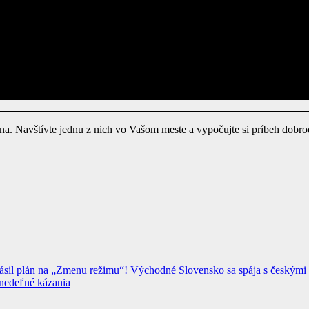
a. Navštívte jednu z nich vo Vašom meste a vypočujte si príbeh dob
lásil plán na „Zmenu režimu“! Východné Slovensko sa spája s českými 
“nedeľné kázania