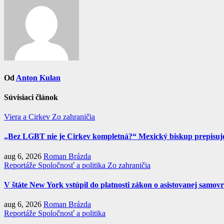
článku
Od
Anton Kulan
Súvisiaci článok
Viera a Cirkev
Zo zahraničia
„Bez LGBT nie je Cirkev kompletná?“ Mexický biskup prepisuje 
aug 6, 2026
Roman Brázda
Reportáže
Spoločnosť a politika
Zo zahraničia
V štáte New York vstúpil do platnosti zákon o asistovanej samov
aug 6, 2026
Roman Brázda
Reportáže
Spoločnosť a politika