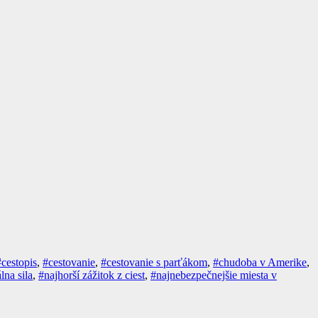
#cestopis
,
#cestovanie
,
#cestovanie s parťákom
,
#chudoba v Amerike
,
lna sila
,
#najhorší zážitok z ciest
,
#najnebezpečnejšie miesta v