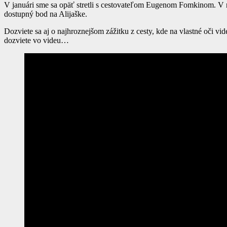
V januári sme sa opäť stretli s cestovateľom Eugenom Fomkinom. V 
dostupný bod na Alijaške.
Dozviete sa aj o najhroznejšom zážitku z cesty, kde na vlastné oči vid
dozviete vo videu…