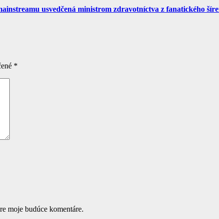
nstreamu usvedčená ministrom zdravotníctva z fanatického šíren
čené
*
pre moje budúce komentáre.