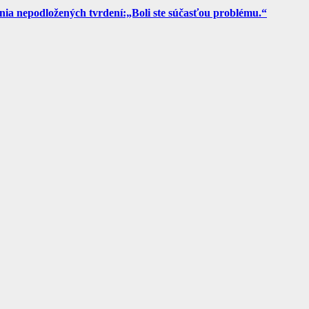
ia nepodložených tvrdení:„Boli ste súčasťou problému.“