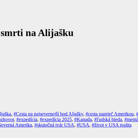
 smrti na Alijašku
ljaška
,
#Cesta na najsevernejší bod Aljašky
,
#cesta naprieč Amerikou
,
ozhovor
,
#expedícia
,
#expedícia 2025
,
#Kanada
,
#ľudská bieda
,
#mentá
Severná Amerika
,
#skutočná tvár USA
,
#USA
,
#život v USA realita