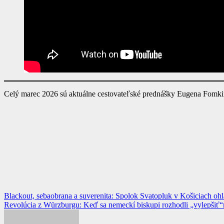
Celý marec 2026 sú aktuálne cestovateľské prednášky Eugena Fomkin
Navigácia
Blackout, sebaobrana a suverenita: Spolok Svatopluk v Košiciach oh
Revolúcia z Würzburgu: Keď sa nemeckí biskupi rozhodli „vylepšiť
v