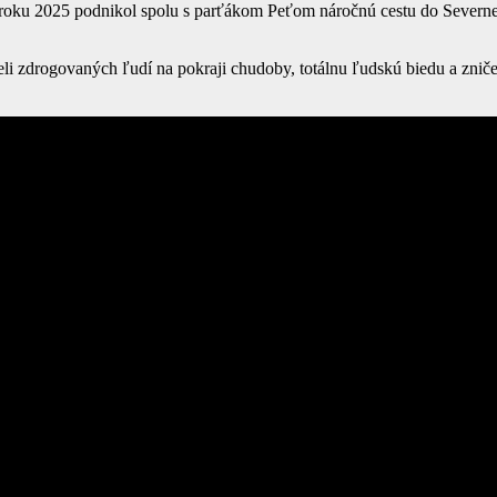
roku 2025 podnikol spolu s parťákom Peťom náročnú cestu do Severnej
eli zdrogovaných ľudí na pokraji chudoby, totálnu ľudskú biedu a zničené 