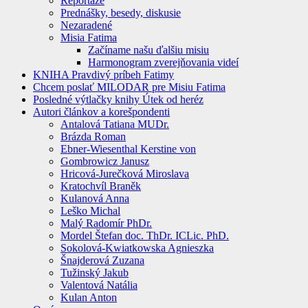
Reportáže
Prednášky, besedy, diskusie
Nezaradené
Misia Fatima
Začíname našu ďalšiu misiu
Harmonogram zverejňovania videí
KNIHA Pravdivý príbeh Fatimy
Chcem poslať MILODAR pre Misiu Fatima
Posledné výtlačky knihy Útek od heréz
Autori článkov a korešpondenti
Antalová Tatiana MUDr.
Brázda Roman
Ebner-Wiesenthal Kerstine von
Gombrowicz Janusz
Hricová-Jurečková Miroslava
Kratochvíl Braněk
Kulanová Anna
Leško Michal
Malý Radomír PhDr.
Mordel Štefan doc. ThDr. ICLic. PhD.
Sokolová-Kwiatkowska Agnieszka
Šnajderová Zuzana
Tužinský Jakub
Valentová Natália
Kulan Anton