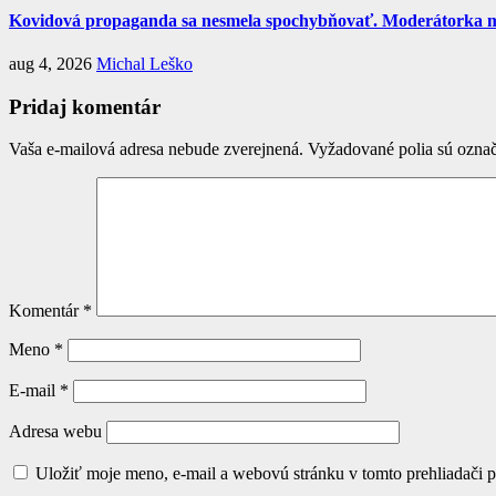
Kovidová propaganda sa nesmela spochybňovať. Moderátorka mai
aug 4, 2026
Michal Leško
Pridaj komentár
Vaša e-mailová adresa nebude zverejnená.
Vyžadované polia sú ozna
Komentár
*
Meno
*
E-mail
*
Adresa webu
Uložiť moje meno, e-mail a webovú stránku v tomto prehliadači 