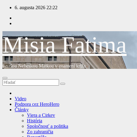
Prejsť
6. augusta 2026
22:22
na
obsah
Misia Fatima
s našou Nebeskou Matkou v znamení kríža
Video
Podpora cez HeroHero
Články
Viera a Cirkev
História
Spoločnosť a politika
Zo zahraničia