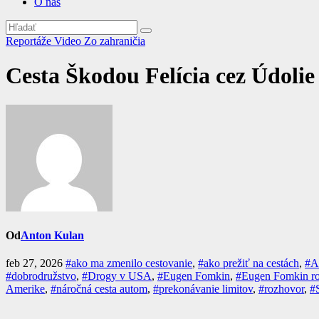
O nás
Reportáže
Video
Zo zahraničia
Cesta Škodou Felícia cez Údolie
Od
Anton Kulan
feb 27, 2026
#ako ma zmenilo cestovanie
,
#ako prežiť na cestách
,
#A
#dobrodružstvo
,
#Drogy v USA
,
#Eugen Fomkin
,
#Eugen Fomkin r
Amerike
,
#náročná cesta autom
,
#prekonávanie limitov
,
#rozhovor
,
#