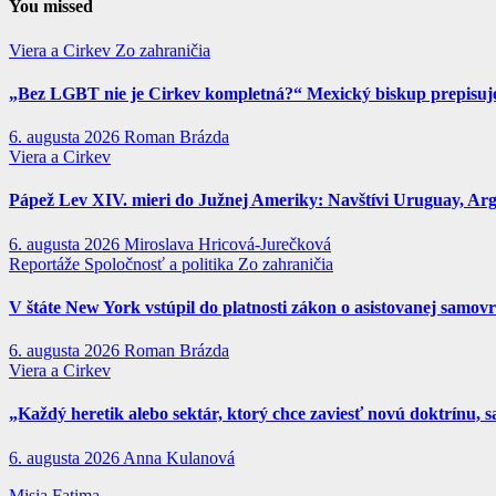
You missed
Viera a Cirkev
Zo zahraničia
„Bez LGBT nie je Cirkev kompletná?“ Mexický biskup prepisuje 
6. augusta 2026
Roman Brázda
Viera a Cirkev
Pápež Lev XIV. mieri do Južnej Ameriky: Navštívi Uruguay, Argen
6. augusta 2026
Miroslava Hricová-Jurečková
Reportáže
Spoločnosť a politika
Zo zahraničia
V štáte New York vstúpil do platnosti zákon o asistovanej samov
6. augusta 2026
Roman Brázda
Viera a Cirkev
„Každý heretik alebo sektár, ktorý chce zaviesť novú doktrínu, s
6. augusta 2026
Anna Kulanová
Misia Fatima