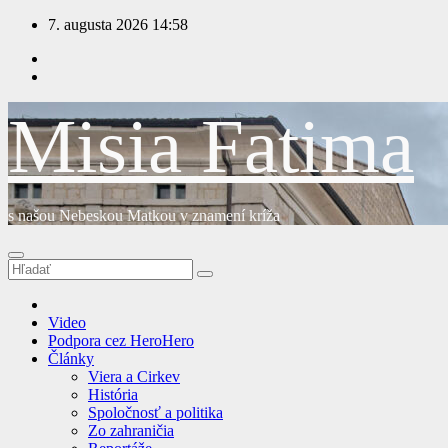
Prejsť
7. augusta 2026
14:58
na
obsah
Misia Fatima
s našou Nebeskou Matkou v znamení kríža
Video
Podpora cez HeroHero
Články
Viera a Cirkev
História
Spoločnosť a politika
Zo zahraničia