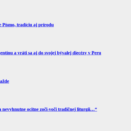
Písmo, tradíciu aj prírodu
tínu a vráti sa aj do svojej bývalej diecézy v Peru
ražde
a nevyhnutne ocitne zoči-voči tradičnej liturgii…“