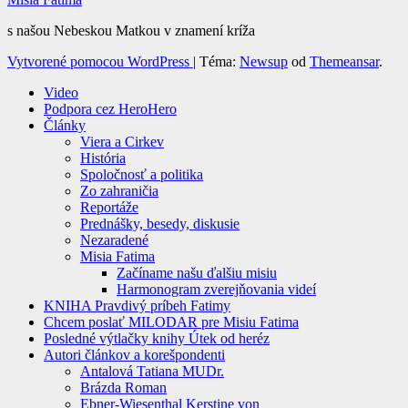
s našou Nebeskou Matkou v znamení kríža
Vytvorené pomocou WordPress
|
Téma:
Newsup
od
Themeansar
.
Video
Podpora cez HeroHero
Články
Viera a Cirkev
História
Spoločnosť a politika
Zo zahraničia
Reportáže
Prednášky, besedy, diskusie
Nezaradené
Misia Fatima
Začíname našu ďalšiu misiu
Harmonogram zverejňovania videí
KNIHA Pravdivý príbeh Fatimy
Chcem poslať MILODAR pre Misiu Fatima
Posledné výtlačky knihy Útek od heréz
Autori článkov a korešpondenti
Antalová Tatiana MUDr.
Brázda Roman
Ebner-Wiesenthal Kerstine von