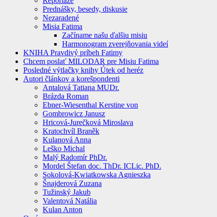
Reportáže
Prednášky, besedy, diskusie
Nezaradené
Misia Fatima
Začíname našu ďalšiu misiu
Harmonogram zverejňovania videí
KNIHA Pravdivý príbeh Fatimy
Chcem poslať MILODAR pre Misiu Fatima
Posledné výtlačky knihy Útek od heréz
Autori článkov a korešpondenti
Antalová Tatiana MUDr.
Brázda Roman
Ebner-Wiesenthal Kerstine von
Gombrowicz Janusz
Hricová-Jurečková Miroslava
Kratochvíl Braněk
Kulanová Anna
Leško Michal
Malý Radomír PhDr.
Mordel Štefan doc. ThDr. ICLic. PhD.
Sokolová-Kwiatkowska Agnieszka
Šnajderová Zuzana
Tužinský Jakub
Valentová Natália
Kulan Anton