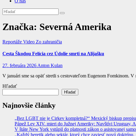
O nás
Značka:
Severná Amerika
Reportáže
Video
Zo zahraničia
Cesta Škodou Felícia cez Údolie smrti na Alijašku
27. februára 2026
Anton Kulan
V januári sme sa opäť stretli s cestovateľom Eugenom Fomkinom. V
Hľadať
Hľadať
Najnovšie články
„Bez LGBT nie je Cirkev kompletná?“ Mexický biskup prepisuje
Pápež Lev XIV. mieri do Južnej Ameriky: Navštívi Uruguay, Arge
V štáte New York vstúpil do platnosti zákon o asistovanej sam
„Každý heretik alebo sektár, ktorý chce zaviesť novú doktrínu, 