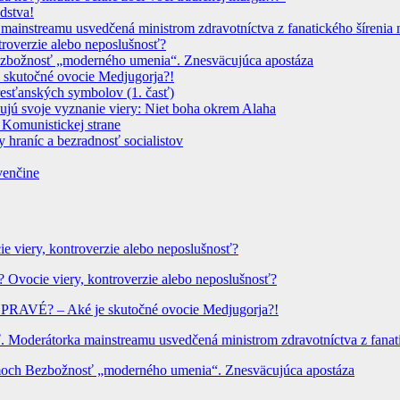
dstva!
instreamu usvedčená ministrom zdravotníctva z fanatického šírenia n
troverzie alebo neposlušnosť?
 Bezbožnosť „moderného umenia“. Znesväcujúca apostáza
 skutočné ovocie Medjugorja?!
resťanských symbolov (1. časť)
dujú svoje vyznanie viery: Niet boha okrem Alaha
 Komunistickej strane
 hraníc a bezradnosť socialistov
venčine
ie viery, kontroverzie alebo neposlušnosť?
? Ovocie viery, kontroverzie alebo neposlušnosť?
? PRAVÉ? – Aké je skutočné ovocie Medjugorja?!
Moderátorka mainstreamu usvedčená ministrom zdravotníctva z fanatic
hrámoch Bezbožnosť „moderného umenia“. Znesväcujúca apostáza