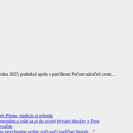
 roku 2025 podnikol spolu s parťákom Peťom náročnú cestu…
 Písmo, tradíciu aj prírodu
ntínu a vráti sa aj do svojej bývalej diecézy v Peru
ovražde
sa nevyhnutne ocitne zoči-voči tradičnej liturgii…“