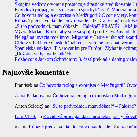
Skupina vedcov otvorene presadzuje drastické zredukovanie ľu
Kovidová propaganda sa nesmela spochybňovať. Moderátorka ma
Čo hovoria teológ a exorcista o Medžugorii? Ovocie viery, kon
Rúhavé predstavenia nie len v divadle, ale už aj v chrámoch
„Sú to podvodníci, mám dôkaz!“ – Falošné? PRAVÉ? – Aké je
Výzva Mariána Kuffu, aby sme sa spojili proti znevažovaniu k
Nelegálna invázia moslimov: Migranti v Ceute v uliciach skan
Cirkev v Pekingu: Čínski kňazi musia verejne prisahať vernosť
Španielska enkláva JE varovaním pre Európu: Zlyhanie ochrany
„Božstvo vedy“ na lopatkách
Rozhovor s Jackom Schmidtom: 3. časť preklad a dabing v slo
Najnovšie komentáre
Frantisek
na
Čo hovoria teológ a exorcista o Medžugorii? Ovoc
Anna Kulanová
na
Čo hovoria teológ a exorcista o Medžugorii
Anton Selecký
na
„Sú to podvodníci, mám dôkaz!“ – Falošné
Ivan Vlček
na
Kovidová propaganda sa nesmela spochybňovať. 
n.a.
na
Rúhavé predstavenia nie len v divadle, ale už aj v c