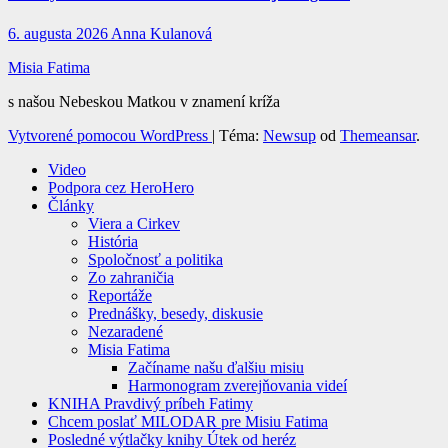
6. augusta 2026
Anna Kulanová
Misia Fatima
s našou Nebeskou Matkou v znamení kríža
Vytvorené pomocou WordPress
|
Téma:
Newsup
od
Themeansar
.
Video
Podpora cez HeroHero
Články
Viera a Cirkev
História
Spoločnosť a politika
Zo zahraničia
Reportáže
Prednášky, besedy, diskusie
Nezaradené
Misia Fatima
Začíname našu ďalšiu misiu
Harmonogram zverejňovania videí
KNIHA Pravdivý príbeh Fatimy
Chcem poslať MILODAR pre Misiu Fatima
Posledné výtlačky knihy Útek od heréz