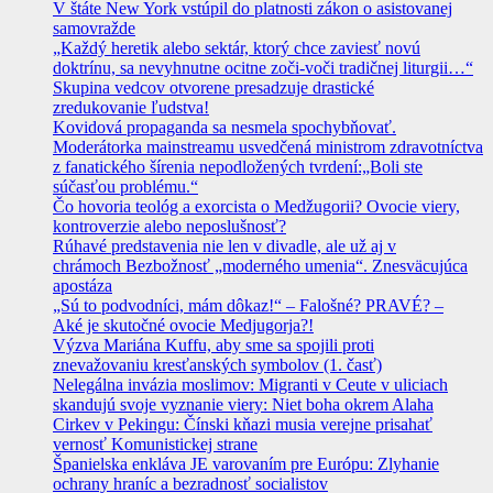
V štáte New York vstúpil do platnosti zákon o asistovanej
samovražde
„Každý heretik alebo sektár, ktorý chce zaviesť novú
doktrínu, sa nevyhnutne ocitne zoči-voči tradičnej liturgii…“
Skupina vedcov otvorene presadzuje drastické
zredukovanie ľudstva!
Kovidová propaganda sa nesmela spochybňovať.
Moderátorka mainstreamu usvedčená ministrom zdravotníctva
z fanatického šírenia nepodložených tvrdení:„Boli ste
súčasťou problému.“
Čo hovoria teológ a exorcista o Medžugorii? Ovocie viery,
kontroverzie alebo neposlušnosť?
Rúhavé predstavenia nie len v divadle, ale už aj v
chrámoch Bezbožnosť „moderného umenia“. Znesväcujúca
apostáza
„Sú to podvodníci, mám dôkaz!“ – Falošné? PRAVÉ? –
Aké je skutočné ovocie Medjugorja?!
Výzva Mariána Kuffu, aby sme sa spojili proti
znevažovaniu kresťanských symbolov (1. časť)
Nelegálna invázia moslimov: Migranti v Ceute v uliciach
skandujú svoje vyznanie viery: Niet boha okrem Alaha
Cirkev v Pekingu: Čínski kňazi musia verejne prisahať
vernosť Komunistickej strane
Španielska enkláva JE varovaním pre Európu: Zlyhanie
ochrany hraníc a bezradnosť socialistov