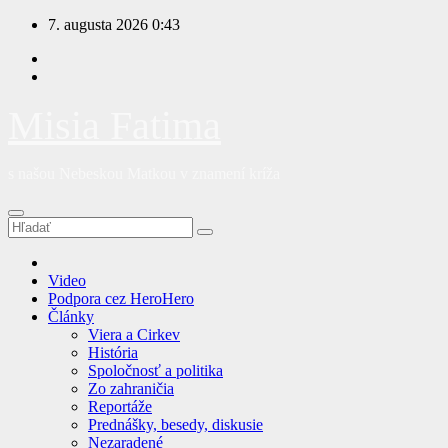
Prejsť
7. augusta 2026
0:43
na
obsah
Misia Fatima
s našou Nebeskou Matkou v znamení kríža
Video
Podpora cez HeroHero
Články
Viera a Cirkev
História
Spoločnosť a politika
Zo zahraničia
Reportáže
Prednášky, besedy, diskusie
Nezaradené