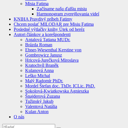
Misia Fatima
Začíname našu ďalšiu misiu
Harmonogram zverejňovania videí
KNIHA Pravdivý príbeh Fatimy
Chcem poslať MILODAR pre Misiu Fatima
Posledné výtlačky knihy Útek od heréz
Autori článkov a korešpondenti
Antalová Tatiana MUDr.
Brázda Roman
Ebner-Wiesenthal Kerstine von
Gombrowicz Janusz
Hricová-Jurečková Miroslava
Kratochvíl Braněk
Kulanová Anna
Leško Michal
Malý Radomír PhDr.
Mordel Štefan doc. ThDr. ICLic. PhD.
Sokolová-Kwiatkowska Agnieszka
Šnajderová Zuzana
Tužinský Jakub
Valentová Natália
Kulan Anton
O nás