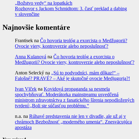
„Božstvo vedy“ na lopatkách
Rozhovor s Jackom Schmidtom: 3. časť preklad a dabing
v slovenčine
Najnovšie komentáre
Frantisek
na
Čo hovoria teológ a exorcista o Medžugorii?
Ovocie viery, kontroverzie alebo neposlušnosť?
Anna Kulanová
na
Čo hovoria teológ a exorcista o
Medžugorii? Ovocie viery, kontroverzie alebo neposlušnosť?
Anton Selecký
na
„Sú to podvodníci, mám dôkaz!“ –
Falošné? PRAVÉ? – Aké je skutočné ovocie Medjugorja?!
Ivan Vlček
na
Kovidová propaganda sa nesmela
spochybňovať. Moderátorka mainstreamu usvedčená
ministrom zdravotníctva z fanatického šírenia nepodložených
tvrdení:„Boli ste súčasťou problému.“
n.a.
na
Rúhavé predstavenia nie len v divadle, ale už aj v
chrámoch Bezbožnosť „moderného umenia“. Znesväcujúca
apostáza