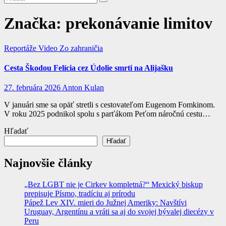
Značka:
prekonávanie limitov
Reportáže
Video
Zo zahraničia
Cesta Škodou Felícia cez Údolie smrti na Alijašku
27. februára 2026
Anton Kulan
V januári sme sa opäť stretli s cestovateľom Eugenom Fomkinom.
V roku 2025 podnikol spolu s parťákom Peťom náročnú cestu…
Hľadať
Hľadať
Najnovšie články
„Bez LGBT nie je Cirkev kompletná?“ Mexický biskup
prepisuje Písmo, tradíciu aj prírodu
Pápež Lev XIV. mieri do Južnej Ameriky: Navštívi
Uruguay, Argentínu a vráti sa aj do svojej bývalej diecézy v
Peru