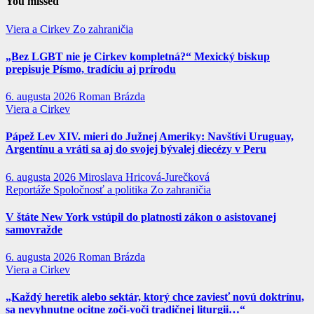
You missed
Viera a Cirkev
Zo zahraničia
„Bez LGBT nie je Cirkev kompletná?“ Mexický biskup
prepisuje Písmo, tradíciu aj prírodu
6. augusta 2026
Roman Brázda
Viera a Cirkev
Pápež Lev XIV. mieri do Južnej Ameriky: Navštívi Uruguay,
Argentínu a vráti sa aj do svojej bývalej diecézy v Peru
6. augusta 2026
Miroslava Hricová-Jurečková
Reportáže
Spoločnosť a politika
Zo zahraničia
V štáte New York vstúpil do platnosti zákon o asistovanej
samovražde
6. augusta 2026
Roman Brázda
Viera a Cirkev
„Každý heretik alebo sektár, ktorý chce zaviesť novú doktrínu,
sa nevyhnutne ocitne zoči-voči tradičnej liturgii…“