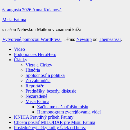
6. augusta 2026
Anna Kulanová
Misia Fatima
s našou Nebeskou Matkou v znamení kríža
Vytvorené pomocou WordPress
|
Téma:
Newsup
od
Themeansar
.
Video
Podpora cez HeroHero
Články
Viera a Cirkev
História
Spoločnosť a politika
Zo zahraničia
Reportáže
Prednášky, besedy, diskusie
Nezaradené
Misia Fatima
Začíname našu ďalšiu misiu
Harmonogram zverejňovania videí
KNIHA Pravdivý príbeh Fatimy
Chcem poslať MILODAR pre Misiu Fatima
Posledné výtlačky knihy Útek od heréz