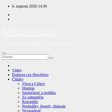
Prejsť
6. augusta 2026
14:36
na
obsah
Misia Fatima
s našou Nebeskou Matkou v znamení kríža
Video
Podpora cez HeroHero
Články
Viera a Cirkev
História
Spoločnosť a politika
Zo zahraničia
Reportáže
Prednášky, besedy, diskusie
Nezaradené