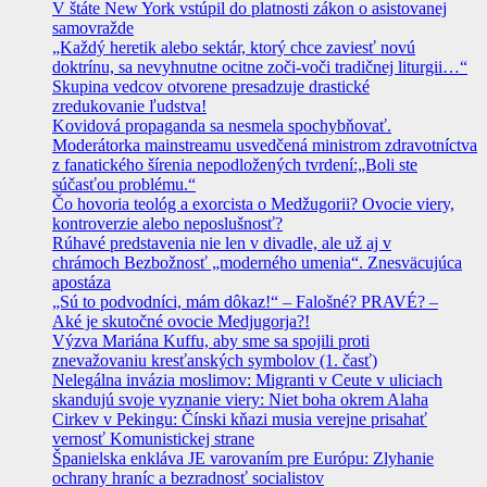
V štáte New York vstúpil do platnosti zákon o asistovanej
samovražde
„Každý heretik alebo sektár, ktorý chce zaviesť novú
doktrínu, sa nevyhnutne ocitne zoči-voči tradičnej liturgii…“
Skupina vedcov otvorene presadzuje drastické
zredukovanie ľudstva!
Kovidová propaganda sa nesmela spochybňovať.
Moderátorka mainstreamu usvedčená ministrom zdravotníctva
z fanatického šírenia nepodložených tvrdení:„Boli ste
súčasťou problému.“
Čo hovoria teológ a exorcista o Medžugorii? Ovocie viery,
kontroverzie alebo neposlušnosť?
Rúhavé predstavenia nie len v divadle, ale už aj v
chrámoch Bezbožnosť „moderného umenia“. Znesväcujúca
apostáza
„Sú to podvodníci, mám dôkaz!“ – Falošné? PRAVÉ? –
Aké je skutočné ovocie Medjugorja?!
Výzva Mariána Kuffu, aby sme sa spojili proti
znevažovaniu kresťanských symbolov (1. časť)
Nelegálna invázia moslimov: Migranti v Ceute v uliciach
skandujú svoje vyznanie viery: Niet boha okrem Alaha
Cirkev v Pekingu: Čínski kňazi musia verejne prisahať
vernosť Komunistickej strane
Španielska enkláva JE varovaním pre Európu: Zlyhanie
ochrany hraníc a bezradnosť socialistov