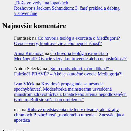
„Božstvo vedy“ na lopatkách
Rozhovor s Jackom Schmidtom: 3. časť preklad a dabing
v slovenčine
Najnovšie komentáre
Frantisek
na
Čo hovoria teológ a exorcista o Medžugorii?
Ovocie viery, kontroverzie alebo neposlušnosť?
Anna Kulanová
na
Čo hovoria teológ a exorcista o
Medžugorii? Ovocie viery, kontroverzie alebo neposlušnosť?
Anton Selecký
na
„Sú to podvodníci, mám dôkaz!“ –
Falošné? PRAVÉ? – Aké je skutočné ovocie Medjugorja?!
Ivan Vlček
na
Kovidová propaganda sa nesmela
spochybňovať. Moderátorka mainstreamu usvedčená
ministrom zdravotníctva z fanatického šírenia nepodložených
tvrdení:„Boli ste súčasťou problému.“
n.a.
na
Rúhavé predstavenia nie len v divadle, ale už aj v
chrámoch Bezbožnosť „moderného umenia“. Znesväcujúca
apostáza