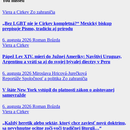
You missed
Viera a Cirkev
Zo zahraničia
„Bez LGBT nie je Cirkev kompletná?“ Mexický biskup
prepisuje Písmo, tradíciu aj prírodu
6. augusta 2026
Roman Brázda
Viera a Cirkev
Pápež Lev XIV. mieri do Južnej Ameriky: Navštívi Uruguay,
Argentínu a vráti sa aj do svojej bývalej diecézy v Peru
6. augusta 2026
Miroslava Hricová-Jurečková
Reportáže
Spoločnosť a politika
Zo zahraničia
V štáte New York vstúpil do platnosti zákon o asistovanej
samovražde
6. augusta 2026
Roman Brázda
Viera a Cirkev
„Každý heretik alebo sektár, ktorý chce zaviesť novú doktrínu,
sa nevyhnutne ocitne zoči-voči tradičnej liturgii…“