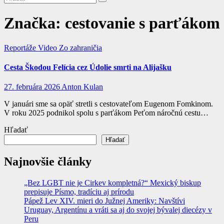
Značka:
cestovanie s parťákom
Reportáže
Video
Zo zahraničia
Cesta Škodou Felícia cez Údolie smrti na Alijašku
27. februára 2026
Anton Kulan
V januári sme sa opäť stretli s cestovateľom Eugenom Fomkinom.
V roku 2025 podnikol spolu s parťákom Peťom náročnú cestu…
Hľadať
Hľadať
Najnovšie články
„Bez LGBT nie je Cirkev kompletná?“ Mexický biskup
prepisuje Písmo, tradíciu aj prírodu
Pápež Lev XIV. mieri do Južnej Ameriky: Navštívi
Uruguay, Argentínu a vráti sa aj do svojej bývalej diecézy v
Peru