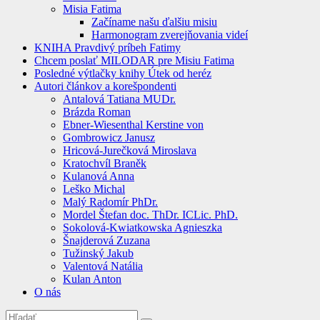
Misia Fatima
Začíname našu ďalšiu misiu
Harmonogram zverejňovania videí
KNIHA Pravdivý príbeh Fatimy
Chcem poslať MILODAR pre Misiu Fatima
Posledné výtlačky knihy Útek od heréz
Autori článkov a korešpondenti
Antalová Tatiana MUDr.
Brázda Roman
Ebner-Wiesenthal Kerstine von
Gombrowicz Janusz
Hricová-Jurečková Miroslava
Kratochvíl Braněk
Kulanová Anna
Leško Michal
Malý Radomír PhDr.
Mordel Štefan doc. ThDr. ICLic. PhD.
Sokolová-Kwiatkowska Agnieszka
Šnajderová Zuzana
Tužinský Jakub
Valentová Natália
Kulan Anton
O nás