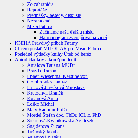
Zo zahraničia
Reportáže
Prednášky, besedy, diskusie
Nezaradené
Misia Fatima
Začíname našu ďalšiu misiu
Harmonogram zverejňovania videí
KNIHA Pravdivý príbeh Fatimy
Chcem poslať MILODAR pre Misiu Fatima
Posledné výtlačky knihy Útek od heréz
Autori článkov a korešpondenti
Antalová Tatiana MUDr.
Brázda Roman
Ebner-Wiesenthal Kerstine von
Gombrowicz Janusz
Hricová-Jurečková Miroslava
Kratochvíl Braněk
Kulanová Anna
Leško Michal
Malý Radomír PhDr.
Mordel Štefan doc. ThDr. ICLic. PhD.
Sokolová-Kwiatkowska Agnieszka
Šnajderová Zuzana
Tužinský Jakub
Valentová Natália