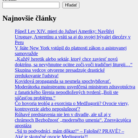
Hľadať
Najnovšie články
Pápež Lev XIV. mieri do Južnej Ameriky: Navštívi
Uruguay, Argentínu a vráti sa aj do svojej bývalej diecézy v
Peru
V štáte New York vstúpil do platnosti zákon o asistovanej
samovražde
„Každý heretik alebo sektár, ktorý chce zaviesť novú
doktrínu, sa nevyhnutne ocitne zoči-voči tradičnej liturgii…“
Skupina vedcov otvorene presadzuje drastické
zredukovanie ľudstva!
Kovidová propaganda sa nesmela spochybňovať.
Moderátorka mainstreamu usvedčená ministrom zdravotníctva
z fanatického šírenia nepodložených tvrdení:„Boli ste
súčasťou problému.“
Čo hovoria teológ a exorcista o Medžugorii? Ovocie viery,
kontroverzie alebo neposlušnosť?
Rúhavé predstavenia nie len v divadle, ale už aj v
chrámoch Bezbožnosť „moderného umenia“. Znesväcujúca
apostáza
„Sú to podvodníci, mám dôkaz!“ – Falošné? PRAVÉ? –
Aké je skutočné ovocie Medjugorja?!