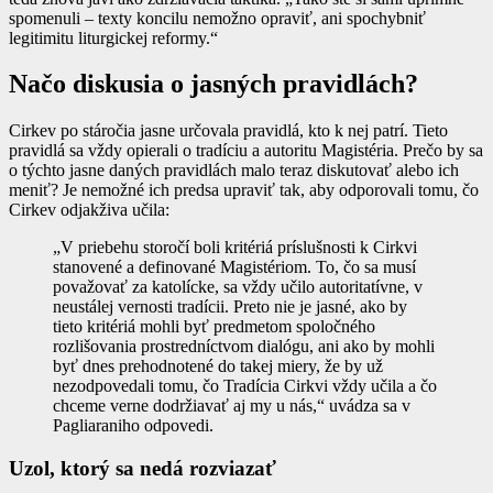
spomenuli – texty koncilu nemožno opraviť, ani spochybniť
legitimitu liturgickej reformy.“
Načo diskusia o jasných pravidlách?
Cirkev po stáročia jasne určovala pravidlá, kto k nej patrí. Tieto
pravidlá sa vždy opierali o tradíciu a autoritu Magistéria. Prečo by sa
o týchto jasne daných pravidlách malo teraz diskutovať alebo ich
meniť? Je nemožné ich predsa upraviť tak, aby odporovali tomu, čo
Cirkev odjakživa učila:
„V priebehu storočí boli kritériá príslušnosti k Cirkvi
stanovené a definované Magistériom. To, čo sa musí
považovať za katolícke, sa vždy učilo autoritatívne, v
neustálej vernosti tradícii. Preto nie je jasné, ako by
tieto kritériá mohli byť predmetom spoločného
rozlišovania prostredníctvom dialógu, ani ako by mohli
byť dnes prehodnotené do takej miery, že by už
nezodpovedali tomu, čo Tradícia Cirkvi vždy učila a čo
chceme verne dodržiavať aj my u nás,“ uvádza sa v
Pagliaraniho odpovedi.
Uzol, ktorý sa nedá rozviazať