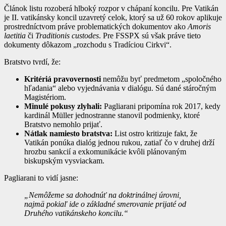
Článok listu rozoberá hlboký rozpor v chápaní koncilu. Pre Vatikán
je II. vatikánsky koncil uzavretý celok, ktorý sa už 60 rokov aplikuje
prostredníctvom práve problematických dokumentov ako
Amoris
laetitia
či
Traditionis custodes
. Pre FSSPX sú však práve tieto
dokumenty dôkazom „rozchodu s Tradíciou Cirkvi“.
Bratstvo tvrdí, že:
Kritériá pravovernosti
nemôžu byť predmetom „spoločného
hľadania“ alebo vyjednávania v dialógu. Sú dané stáročným
Magistériom.
Minulé pokusy zlyhali:
Pagliarani pripomína rok 2017, kedy
kardinál Müller jednostranne stanovil podmienky, ktoré
Bratstvo nemohlo prijať.
Nátlak namiesto bratstva:
List ostro kritizuje fakt, že
Vatikán ponúka dialóg jednou rukou, zatiaľ čo v druhej drží
hrozbu sankcií a exkomunikácie kvôli plánovaným
biskupským vysviackam.
Pagliarani to vidí jasne:
„Nemôžeme sa dohodnúť na doktrinálnej úrovni,
najmä pokiaľ ide o základné smerovanie prijaté od
Druhého vatikánskeho koncilu.“