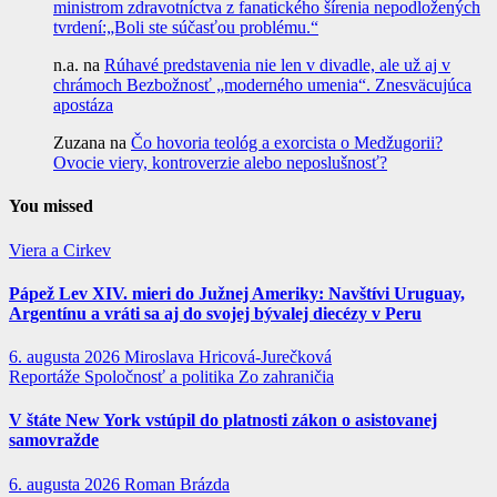
ministrom zdravotníctva z fanatického šírenia nepodložených
tvrdení:„Boli ste súčasťou problému.“
n.a.
na
Rúhavé predstavenia nie len v divadle, ale už aj v
chrámoch Bezbožnosť „moderného umenia“. Znesväcujúca
apostáza
Zuzana
na
Čo hovoria teológ a exorcista o Medžugorii?
Ovocie viery, kontroverzie alebo neposlušnosť?
You missed
Viera a Cirkev
Pápež Lev XIV. mieri do Južnej Ameriky: Navštívi Uruguay,
Argentínu a vráti sa aj do svojej bývalej diecézy v Peru
6. augusta 2026
Miroslava Hricová-Jurečková
Reportáže
Spoločnosť a politika
Zo zahraničia
V štáte New York vstúpil do platnosti zákon o asistovanej
samovražde
6. augusta 2026
Roman Brázda