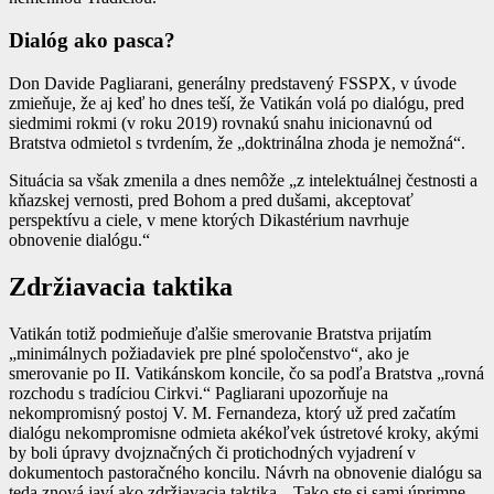
Dialóg ako pasca?
Don Davide Pagliarani, generálny predstavený FSSPX, v úvode
zmieňuje, že aj keď ho dnes teší, že Vatikán volá po dialógu, pred
siedmimi rokmi (v roku 2019) rovnakú snahu inicionavnú od
Bratstva odmietol s tvrdením, že „doktrinálna zhoda je nemožná“.
Situácia sa však zmenila a dnes nemôže „z intelektuálnej čestnosti a
kňazskej vernosti, pred Bohom a pred dušami, akceptovať
perspektívu a ciele, v mene ktorých Dikastérium navrhuje
obnovenie dialógu.“
Zdržiavacia taktika
Vatikán totiž podmieňuje ďalšie smerovanie Bratstva prijatím
„minimálnych požiadaviek pre plné spoločenstvo“, ako je
smerovanie po II. Vatikánskom koncile, čo sa podľa Bratstva „rovná
rozchodu s tradíciou Cirkvi.“ Pagliarani upozorňuje na
nekompromisný postoj V. M. Fernandeza, ktorý už pred začatím
dialógu nekompromisne odmieta akékoľvek ústretové kroky, akými
by boli úpravy dvojznačných či protichodných vyjadrení v
dokumentoch pastoračného koncilu. Návrh na obnovenie dialógu sa
teda znová javí ako zdržiavacia taktika. „Tako ste si sami úprimne