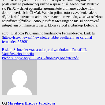
postavený na pastoračnej službe a spáse duší. Alebo inak Bratstvo
sv. Pia X. v danej polemike argumentuje primárne duchovným
dobrom veriacich. Či však Vatikán prijme toto vysvetlenie, alebo
dôjde k definitívnemu administratívnemu rozchodu, zostáva otázkou
najbližších týždňov. Jedno je isté: v Menzingene nie sú pripravení
ustúpiť ani o milimeter z cesty, ktorú vytýčil arcibiskup Lefebvre.
zdroj: List otca Pagliaraniho kardinálovi Fernándezovi. Link tu
(
https://fsspx.news/fr/news/lettre-labbe-pagliarani-au-cardinal-
fernandez-57309
)
Navigácia
Biskup Schneider vracia úder proti „nedotknuteľnosti“ II.
Vatikánskeho koncilu
v
Prečo sú vysviacky FSSPX kánonicky obhájiteľné?
článku
Od
Miroslava Hricová-Jurečková