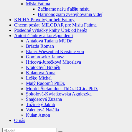
Misia Fatima
Začíname našu ďalšiu misiu
Harmonogram zverejňovania videí
KNIHA Pravdivý príbeh Fatimy
Chcem poslať MILODAR pre Misiu Fatima
Posledné výtlačky knihy Útek od heréz
Autori článkov a korešpondenti
Antalová Tatiana MUDr.
Brázda Roman
Ebner-Wiesenthal Kerstine von
Gombrowicz Janusz
Hricová-Jurečková Miroslava
Kratochvíl Braněk
Kulanová Anna
Leško Michal
Malý Radomír PhDr.
Mordel Štefan doc. ThDr. ICLic. PhD.
Sokolová-Kwiatkowska Agnieszka
Šnajderová Zuzana
Tužinský Jakub
Valentová Natália
Kulan Anton
O nás