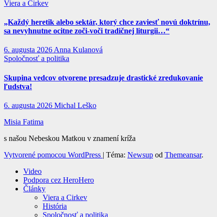
Viera a Cirkev
„Každý heretik alebo sektár, ktorý chce zaviesť novú doktrínu,
sa nevyhnutne ocitne zoči-voči tradičnej liturgii…“
6. augusta 2026
Anna Kulanová
Spoločnosť a politika
Skupina vedcov otvorene presadzuje drastické zredukovanie
ľudstva!
6. augusta 2026
Michal Leško
Misia Fatima
s našou Nebeskou Matkou v znamení kríža
Vytvorené pomocou WordPress
|
Téma:
Newsup
od
Themeansar
.
Video
Podpora cez HeroHero
Články
Viera a Cirkev
História
Spoločnosť a politika