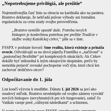
„Nepotrebujeme privilégiá, ale prežitie“
Najemotívnejšia časť listu sa obracia na kardinála ako na pastiera.
Bratstvo deklaruje, že nehľadá právne výhody ani formálnu
regularizáciu za cenu zrady svojho presvedčenia.
„Bratstvo nemôže opustiť duše. Potreba nových
biskupov je konkrétnou potrebou pre prežitie Tradície v
službe svätej Katolíckej cirkvi,“
píše sa v liste.
FSSPX v podstate hovorí:
Sme realita, ktorá existuje a prináša
ovocie.
Odvolávajú sa na slová pápeža Františka o „načúvaní“ a
„pastoračnej flexibilite“ pri komplexných situáciách. Ak Cirkev
dokáže byť milosrdná k iným okrajovým skupinám, prečo by
nemohla prejaviť rovnaké pochopenie voči tým, ktorí chcú len
zachovať dedičstvo otcov?
Odpočítavanie do 1. júla
List končí výzvou k modlitbe. Dátum
1. júl 2026
sa javí ako
osudový míľnik. Bratstvo neodstúpilo od svojho zámeru vysvätiť
nových biskupov (nevyhnutných pre ich fungovanie), zatiaľ čo
Vatikán varuje pred „vážnymi následkami“ a schizmou.
V tomto teologickom spore FSSPX uprednostnilo argument