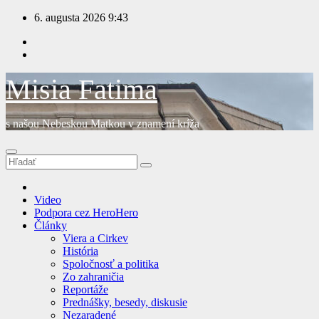
Prejsť
6. augusta 2026
9:43
na
obsah
Misia Fatima
s našou Nebeskou Matkou v znamení kríža
Video
Podpora cez HeroHero
Články
Viera a Cirkev
História
Spoločnosť a politika
Zo zahraničia
Reportáže
Prednášky, besedy, diskusie
Nezaradené