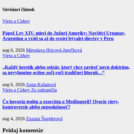
Súvisiaci článok
Viera a Cirkev
Pápež Lev XIV. mieri do Južnej Ameriky: Navštívi Uruguay,
Argentínu a vráti sa aj do svojej bývalej diecézy v Peru
aug 6, 2026
Miroslava Hricová-Jurečková
Viera a Cirkev
„Každý heretik alebo sektár, ktorý chce zaviesť novú doktrínu,
sa nevyhnutne ocitne zoči-voči tradičnej liturgii…“
aug 6, 2026
Anna Kulanová
Viera a Cirkev
Zo zahraničia
Čo hovoria teológ a exorcista o Medžugorii? Ovocie viery,
kontroverzie alebo neposlušnosť?
aug 4, 2026
Zuzana Šnajderová
Pridaj komentár