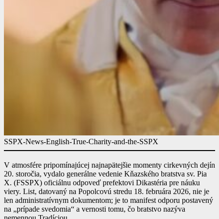
SSPX-News-English-True-Charity-and-the-SSPX
V atmosfére pripomínajúcej najnapätejšie momenty cirkevných dejín
20. storočia, vydalo generálne vedenie Kňazského bratstva sv. Pia
X. (FSSPX) oficiálnu odpoveď prefektovi Dikastéria pre náuku
viery. List, datovaný na Popolcovú stredu 18. februára 2026, nie je
len administratívnym dokumentom; je to manifest odporu postavený
na „prípade svedomia“ a vernosti tomu, čo bratstvo nazýva
nemennou Tradíciou.