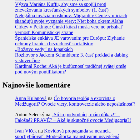
Výzva Mariána Kuffu, aby sme sa spojili proti
znevažovaniu kresťanských symbolov (1. časť)
Nelegálna invázia moslimov: Migranti v Ceute v uliciach
skandujú svoje vyznanie viery: Niet boha okrem Alaha
Cirkev v Pekingu: Čínski kňazi musia verejne prisahať
vernosť Komunistickej strane
Španielska enkláva JE varovaním pre Európu: Zlyhanie
ochrany hraníc a bezradnosť socialistov
„Božstvo vedy“ na lopatkách
Rozhovor s Jackom Schmidtom: 3. časť preklad a dabing
v slovenčine
Kardinál Roche: Aká je budúcnosť tradičnej svätej omše
pod novým pontifikátom?
Najnovšie komentáre
Anna Kulanová
na
Čo hovoria teológ a exorcista o
Medžugorii? Ovocie viery, kontroverzie alebo neposlušnosť?
Anton Selecký
na
„Sú to podvodníci, mám dôkaz!“ –
Falošné? PRAVÉ? – Aké je skutočné ovocie Medjugorja?!
Ivan Vlček
na
Kovidová propaganda sa nesmela
spochybňovať. Moderátorka mainstreamu usvedčená