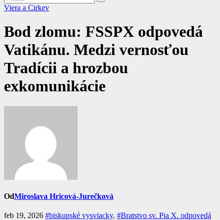
Viera a Cirkev
Bod zlomu: FSSPX odpovedá
Vatikánu. Medzi vernosťou
Tradícii a hrozbou
exkomunikácie
Od
Miroslava Hricová-Jurečková
feb 19, 2026
#biskupské vysviacky
,
#Bratstvo sv. Pia X. odpovedá