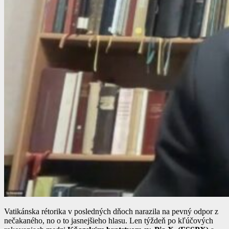
Vatikánska rétorika v posledných dňoch narazila na pevný odpor z
nečakaného, no o to jasnejšieho hlasu. Len týždeň po kľúčových