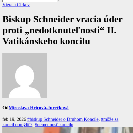
Viera a Cirkev
Biskup Schneider vracia úder
proti „nedotknuteľnosti“ II.
Vatikánskeho koncilu
Od
Miroslava Hricová-Jurečková
feb 19, 2026
#biskup Schneider o Druhom Koncile
,
#môže sa
koncil pomýliť?
,
#nemennosť koncilu