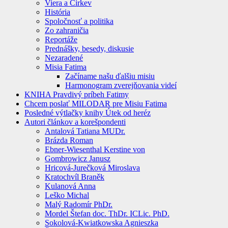
Viera a Cirkev
História
Spoločnosť a politika
Zo zahraničia
Reportáže
Prednášky, besedy, diskusie
Nezaradené
Misia Fatima
Začíname našu ďalšiu misiu
Harmonogram zverejňovania videí
KNIHA Pravdivý príbeh Fatimy
Chcem poslať MILODAR pre Misiu Fatima
Posledné výtlačky knihy Útek od heréz
Autori článkov a korešpondenti
Antalová Tatiana MUDr.
Brázda Roman
Ebner-Wiesenthal Kerstine von
Gombrowicz Janusz
Hricová-Jurečková Miroslava
Kratochvíl Braněk
Kulanová Anna
Leško Michal
Malý Radomír PhDr.
Mordel Štefan doc. ThDr. ICLic. PhD.
Sokolová-Kwiatkowska Agnieszka