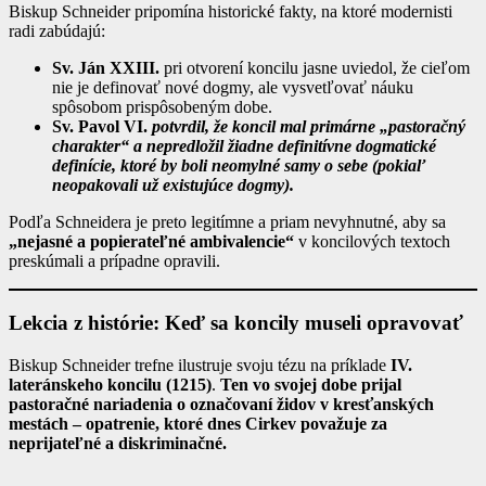
Biskup Schneider pripomína historické fakty, na ktoré modernisti
radi zabúdajú:
Sv. Ján XXIII.
pri otvorení koncilu jasne uviedol, že cieľom
nie je definovať nové dogmy, ale vysvetľovať náuku
spôsobom prispôsobeným dobe.
Sv. Pavol VI.
potvrdil, že koncil mal primárne „pastoračný
charakter“ a nepredložil žiadne definitívne dogmatické
definície, ktoré by boli neomylné samy o sebe (pokiaľ
neopakovali už existujúce dogmy).
Podľa Schneidera je preto legitímne a priam nevyhnutné, aby sa
„nejasné a popierateľné ambivalencie“
v koncilových textoch
preskúmali a prípadne opravili.
Lekcia z histórie: Keď sa koncily museli opravovať
Biskup Schneider trefne ilustruje svoju tézu na príklade
IV.
lateránskeho koncilu (1215)
.
Ten vo svojej dobe prijal
pastoračné nariadenia o označovaní židov v kresťanských
mestách – opatrenie, ktoré dnes Cirkev považuje za
neprijateľné a diskriminačné.