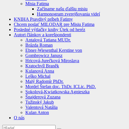
Misia Fatima
Začíname našu ďalšiu misiu
Harmonogram zverejňovania videí
KNIHA Pravdivý príbeh Fatimy
Chcem poslať MILODAR pre Misiu Fatima
Posledné výtlačky knihy Útek od heréz
Autori článkov a korešpondenti
Antalová Tatiana MUDr.
Brázda Roman
Ebner-Wiesenthal Kerstine von
Gombrowicz Janusz
Hricová-Jurečková Miroslava
Kratochvíl Braněk
Kulanová Anna
Leško Michal
Malý Radomír PhDr.
Mordel Štefan doc. ThDr. ICLic. PhD.
Sokolová-Kwiatkowska Agnieszka
Šnajderová Zuzana
Tužinský Jakub
Valentová Natália
Kulan Anton
O nás