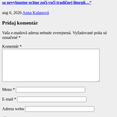
sa nevyhnutne ocitne zoči-voči tradičnej liturgii…“
aug 6, 2026
Anna Kulanová
Pridaj komentár
Vaša e-mailová adresa nebude zverejnená.
Vyžadované polia sú
označené
*
Komentár
*
Meno
*
E-mail
*
Adresa webu