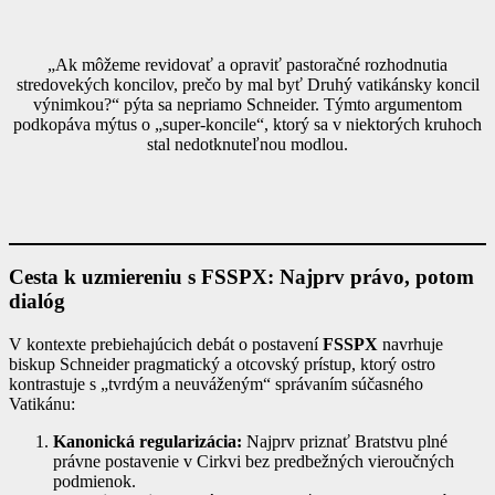
„Ak môžeme revidovať a opraviť pastoračné rozhodnutia
stredovekých koncilov, prečo by mal byť Druhý vatikánsky koncil
výnimkou?“ pýta sa nepriamo Schneider. Týmto argumentom
podkopáva mýtus o „super-koncile“, ktorý sa v niektorých kruhoch
stal nedotknuteľnou modlou.
Cesta k uzmiereniu s FSSPX: Najprv právo, potom
dialóg
V kontexte prebiehajúcich debát o postavení
FSSPX
navrhuje
biskup Schneider pragmatický a otcovský prístup, ktorý ostro
kontrastuje s „tvrdým a neuváženým“ správaním súčasného
Vatikánu:
Kanonická regularizácia:
Najprv priznať Bratstvu plné
právne postavenie v Cirkvi bez predbežných vieroučných
podmienok.