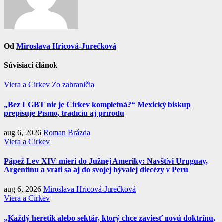
Od
Miroslava Hricová-Jurečková
Súvisiaci článok
Viera a Cirkev
Zo zahraničia
„Bez LGBT nie je Cirkev kompletná?“ Mexický biskup
prepisuje Písmo, tradíciu aj prírodu
aug 6, 2026
Roman Brázda
Viera a Cirkev
Pápež Lev XIV. mieri do Južnej Ameriky: Navštívi Uruguay,
Argentínu a vráti sa aj do svojej bývalej diecézy v Peru
aug 6, 2026
Miroslava Hricová-Jurečková
Viera a Cirkev
„Každý heretik alebo sektár, ktorý chce zaviesť novú doktrínu,