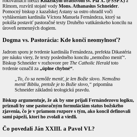
rokovaniach medzi
Kňazským bratstvom sv. Pia X. (FSSPX)
a
Rímom, rozvíril stojaté vody
Mons. Athanasius Schneider
.
Pomocný biskup z kazašskej Astany sa ostro ohradil voči
vyhláseniam kardinála Víctora Manuela Fernándeza, ktorý sa
pokúša postaviť pastoračné texty Druhého vatikánskeho koncilu na
úroveň nemenných dogiem.
Dogma vs. Pastorácia: Kde končí neomylnosť?
Jadrom sporu je tvrdenie kardinála Fernándeza, prefekta Dikastéria
pre náuku viery, že texty posledného koncilu „nemožno meniť“.
Biskup Schneider v rozhovore pre
The Catholic Herald
toto
tvrdenie označil za
„úplne chybné“
.
„To, čo sa nemôže meniť, je len Božie slovo. Nemožno
meniť Bibliu, pretože je to Božie slovo,“
pripomína
Schneider základnú teologickú pravdu.
Biskup argumentuje, že ak by sme prijali Fernándezovu logiku,
priznali by sme pastoračným formuláciám status božského
zjavenia, čo je v priamom rozpore s tým, ako koncil definovali
sami pápeži, ktorí ho zvolali a viedli.
Čo povedali Ján XXIII. a Pavol VI.?