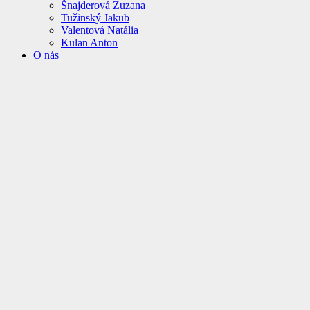
Šnajderová Zuzana
Tužinský Jakub
Valentová Natália
Kulan Anton
O nás