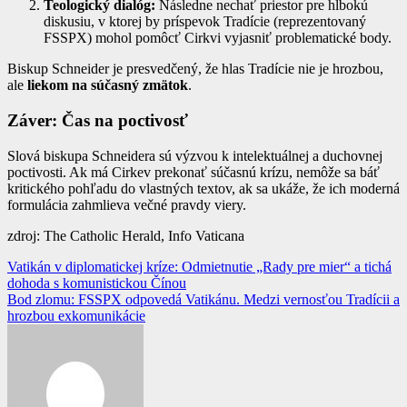
Teologický dialóg:
Následne nechať priestor pre hlbokú
diskusiu, v ktorej by príspevok Tradície (reprezentovaný
FSSPX) mohol pomôcť Cirkvi vyjasniť problematické body.
Biskup Schneider je presvedčený, že hlas Tradície nie je hrozbou,
ale
liekom na súčasný zmätok
.
Záver: Čas na poctivosť
Slová biskupa Schneidera sú výzvou k intelektuálnej a duchovnej
poctivosti. Ak má Cirkev prekonať súčasnú krízu, nemôže sa báť
kritického pohľadu do vlastných textov, ak sa ukáže, že ich moderná
formulácia zahmlieva večné pravdy viery.
zdroj: The Catholic Herald, Info Vaticana
Navigácia
Vatikán v diplomatickej kríze: Odmietnutie „Rady pre mier“ a tichá
dohoda s komunistickou Čínou
v
Bod zlomu: FSSPX odpovedá Vatikánu. Medzi vernosťou Tradícii a
článku
hrozbou exkomunikácie