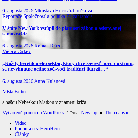
6. augusta 2026
Miroslava Hricová-Jurečková
Reportáže
Spoločnosť a politika
Zo zahraničia
V štáte New York vstúpil do platnosti zákon o asistovanej
samovražde
6. augusta 2026
Roman Brázda
Viera a Cirkev
„Každý heretik alebo sektár, ktorý chce zaviesť novú doktrínu,
sa nevyhnutne ocitne zoči-voči tradičnej liturgii…“
6. augusta 2026
Anna Kulanová
Misia Fatima
s našou Nebeskou Matkou v znamení kríža
Vytvorené pomocou WordPress
|
Téma:
Newsup
od
Themeansar
.
Video
Podpora cez HeroHero
Články