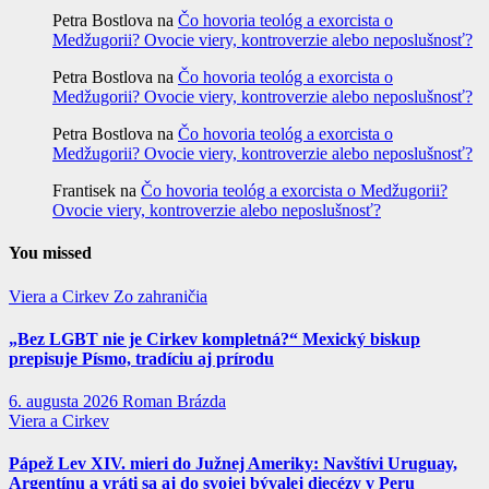
Petra Bostlova
na
Čo hovoria teológ a exorcista o
Medžugorii? Ovocie viery, kontroverzie alebo neposlušnosť?
Petra Bostlova
na
Čo hovoria teológ a exorcista o
Medžugorii? Ovocie viery, kontroverzie alebo neposlušnosť?
Petra Bostlova
na
Čo hovoria teológ a exorcista o
Medžugorii? Ovocie viery, kontroverzie alebo neposlušnosť?
Frantisek
na
Čo hovoria teológ a exorcista o Medžugorii?
Ovocie viery, kontroverzie alebo neposlušnosť?
You missed
Viera a Cirkev
Zo zahraničia
„Bez LGBT nie je Cirkev kompletná?“ Mexický biskup
prepisuje Písmo, tradíciu aj prírodu
6. augusta 2026
Roman Brázda
Viera a Cirkev
Pápež Lev XIV. mieri do Južnej Ameriky: Navštívi Uruguay,
Argentínu a vráti sa aj do svojej bývalej diecézy v Peru