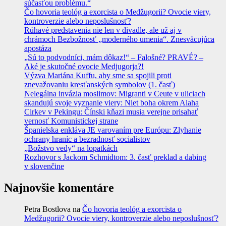
súčasťou problému.“
Čo hovoria teológ a exorcista o Medžugorii? Ovocie viery,
kontroverzie alebo neposlušnosť?
Rúhavé predstavenia nie len v divadle, ale už aj v
chrámoch Bezbožnosť „moderného umenia“. Znesväcujúca
apostáza
„Sú to podvodníci, mám dôkaz!“ – Falošné? PRAVÉ? –
Aké je skutočné ovocie Medjugorja?!
Výzva Mariána Kuffu, aby sme sa spojili proti
znevažovaniu kresťanských symbolov (1. časť)
Nelegálna invázia moslimov: Migranti v Ceute v uliciach
skandujú svoje vyznanie viery: Niet boha okrem Alaha
Cirkev v Pekingu: Čínski kňazi musia verejne prisahať
vernosť Komunistickej strane
Španielska enkláva JE varovaním pre Európu: Zlyhanie
ochrany hraníc a bezradnosť socialistov
„Božstvo vedy“ na lopatkách
Rozhovor s Jackom Schmidtom: 3. časť preklad a dabing
v slovenčine
Najnovšie komentáre
Petra Bostlova
na
Čo hovoria teológ a exorcista o
Medžugorii? Ovocie viery, kontroverzie alebo neposlušnosť?