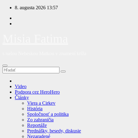
Prejsť
8. augusta 2026
13:57
na
obsah
Misia Fatima
s našou Nebeskou Matkou v znamení kríža
Video
Podpora cez HeroHero
Články
Viera a Cirkev
História
Spoločnosť a politika
Zo zahraničia
Reportáže
Prednášky, besedy, diskusie
Nezaradené