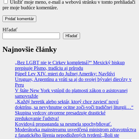
Uložiť moje meno, e-mail a webovú stránku v tomto prehliadači
pre moje budúce komentáre.
Hľadať
Hľadať
Najnovšie články
„Bez LGBT nie je Cirkev kompletná?“ Mexický biskup
prepisuje Písmo, tradíciu aj prírodu
Pápež Lev XIV. mieri do Južnej Ameriky: Navštívi
Uruguay, Argentínu a vráti sa aj do svojej bývalej diecézy v
Peru
V štáte New York vstúpil do platnosti zákon o asistovanej
samovražde
„Každý heretik alebo sektár, ktorý chce zaviesť novú
doktrínu, sa nevyhnutne ocitne zoči-voči tradičnej liturgii…“
Skupina vedcov otvorene presadzuje drastické
zredukovanie ľudstva!
Kovidová propaganda sa nesmela spochybňovať.
Moderátorka mainstreamu usvedčená ministrom zdravotníctva
z fanatického šírenia nepodložených tvrdení:„Boli ste