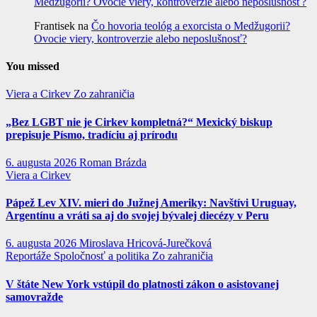
Medžugorii? Ovocie viery, kontroverzie alebo neposlušnosť?
Frantisek
na
Čo hovoria teológ a exorcista o Medžugorii?
Ovocie viery, kontroverzie alebo neposlušnosť?
You missed
Viera a Cirkev
Zo zahraničia
„Bez LGBT nie je Cirkev kompletná?“ Mexický biskup
prepisuje Písmo, tradíciu aj prírodu
6. augusta 2026
Roman Brázda
Viera a Cirkev
Pápež Lev XIV. mieri do Južnej Ameriky: Navštívi Uruguay,
Argentínu a vráti sa aj do svojej bývalej diecézy v Peru
6. augusta 2026
Miroslava Hricová-Jurečková
Reportáže
Spoločnosť a politika
Zo zahraničia
V štáte New York vstúpil do platnosti zákon o asistovanej
samovražde