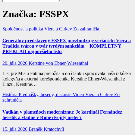
Značka:
FSSPX
Spoločnosť a politika
Viera a Cirkev
Zo zahraničia
Generálny predstavený FSSPX povzbudzuje veriacich: Viera a
Tradícia tvárou v tvár tvrdým sankciám + KOMPLETNÝ
PREKLAD najnovšieho listu
20. júla 2026
Kerstine von Ebner-Wiesenthal
List pre Misiu Fatima preložila a do článku spracovala naša rakúska
kolegyňa a externá korešpondentka Kerstine Ebner-Wiesenthal z
Linzu. Kerstine…
História
Prednášky, besedy, diskusie
Video
Viera a Cirkev
Zo
zahraničia
Vatikán v plameňoch modernizmu: Je kardinál Fernández
heretik a vládne v Ríme dvojitý meter?
15. júla 2026
Braněk Kratochvíl