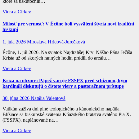
ktoré sa uskutočnili…
Viera a Cirkev
Milosť pre vernosť: V Écône boli vysvätení štyria noví tradiční
biskupi
1. júla 2026
Miroslava Hricová-Jurečková
Écône, 1. júl 2026. Na sviatok Najdrahšej Krvi Nášho Pána Ježiša
Krista už od skorých ranných hodín prúdili do areálu…
Viera a Cirkev
Kríza na obzore: Pápež varuje FSSPX pred schizmou, kým
kardináli diskutujú o čistote viery a pastoračnom prístupe
30. júna 2026
Natália Valentová
Vatikán zažíva dni plné teologického a kánonického napätia.
Blížiace sa biskupské svätenia Kňazského bratstva svätého Pia X.
(FSSPX), naplánované na…
Viera a Cirkev