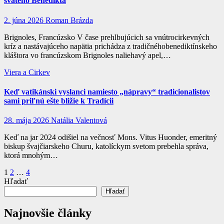
svätého Benedikta
2. júna 2026
Roman Brázda
Brignoles, Francúzsko V čase prehlbujúcich sa vnútrocirkevných
kríz a nastávajúceho napätia prichádza z tradičnéhobenediktínskeho
kláštora vo francúzskom Brignoles naliehavý apel,…
Viera a Cirkev
Keď vatikánski vyslanci namiesto „nápravy“ tradicionalistov
sami priľnú ešte bližie k Tradícii
28. mája 2026
Natália Valentová
Keď na jar 2024 odišiel na večnosť Mons. Vitus Huonder, emeritný
biskup švajčiarskeho Churu, katolíckym svetom prebehla správa,
ktorá mnohým…
Stránkovanie
1
2
…
4
Hľadať
príspevkov
Hľadať
Najnovšie články