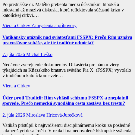
Po prednáške dr. Malého prebehla medzi účastníkmi hlboká a
miestami až mrazivá diskusia, ktorá reflektovala súčasnú krízu v
katolíckej cirkvi.…
Viera a Cirkev
Zamyslenia a príhovory
Vatikánsky otáznik nad sviatosťami FSSPX: Prečo Rím uznáva
pravoslávne sobáše, ale tie tradičné odmieta?
7. júla 2026
Michal Leško
Nedávne zverejnenie dokumentov Dikastéria pre náuku viery
týkajúcich sa Kňazského bratstva svätého Pia X. (FSSPX) vyvolalo
v tradičnom katolíckom svete…
Viera a Cirkev
Úder proti Tradícii: Rím vyhlásil schizmu FSSPX a zneplatnil
spovede. Prečo nemecká synodálna cesta zostáva bez trestu?
2. júla 2026
Miroslava Hricová-Jurečková
Vatikán pristúpil k najtvrdšiemu disciplinárnemu kroku za posledné
takmer štyri desaťročia. V reakcii na nedovolené biskupské svätenia,