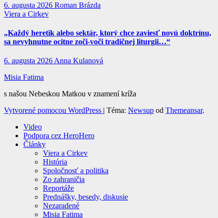
6. augusta 2026
Roman Brázda
Viera a Cirkev
„Každý heretik alebo sektár, ktorý chce zaviesť novú doktrínu,
sa nevyhnutne ocitne zoči-voči tradičnej liturgii…“
6. augusta 2026
Anna Kulanová
Misia Fatima
s našou Nebeskou Matkou v znamení kríža
Vytvorené pomocou WordPress
|
Téma:
Newsup
od
Themeansar
.
Video
Podpora cez HeroHero
Články
Viera a Cirkev
História
Spoločnosť a politika
Zo zahraničia
Reportáže
Prednášky, besedy, diskusie
Nezaradené
Misia Fatima