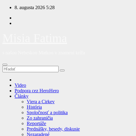
Prejsť
8. augusta 2026
5:28
na
obsah
Misia Fatima
s našou Nebeskou Matkou v znamení kríža
Video
Podpora cez HeroHero
Články
Viera a Cirkev
História
Spoločnosť a politika
Zo zahraničia
Reportáže
Prednášky, besedy, diskusie
Nezaradené