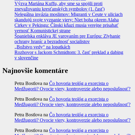
Výzva Mariána Kuffu, aby sme sa spojili proti
znevažovaniu kresťanských symbolov (1. časť)
Nelegálna invázia moslimov: Migranti v Ceute v uliciach
skandujú svoje vyznanie viery: Niet boha okrem Alaha
Cirkev v Pekingu: Čínski kňazi musia verejne prisahať
vernosť Komunistickej strane
Španielska enkláva JE varovaním pre Európu: Zlyhanie
ochrany hraníc a bezradnosť socialistov
„Božstvo vedy“ na lopatkách
Rozhovor s Jackom Schmidtom: 3. časť preklad a dabing
v slovenčine
Najnovšie komentáre
Petra Bostlova
na
Čo hovoria teológ a exorcista o
Medžugorii? Ovocie viery, kontroverzie alebo neposlušnosť?
Petra Bostlova
na
Čo hovoria teológ a exorcista o
Medžugorii? Ovocie viery, kontroverzie alebo neposlušnosť?
Petra Bostlova
na
Čo hovoria teológ a exorcista o
Medžugorii? Ovocie viery, kontroverzie alebo neposlušnosť?
Petra Bostlova
na
Čo hovoria teológ a exorcista o