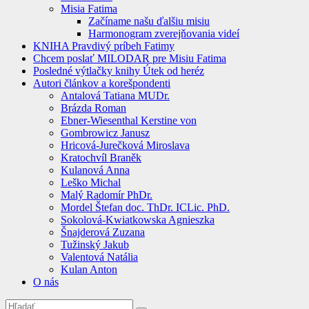
Misia Fatima
Začíname našu ďalšiu misiu
Harmonogram zverejňovania videí
KNIHA Pravdivý príbeh Fatimy
Chcem poslať MILODAR pre Misiu Fatima
Posledné výtlačky knihy Útek od heréz
Autori článkov a korešpondenti
Antalová Tatiana MUDr.
Brázda Roman
Ebner-Wiesenthal Kerstine von
Gombrowicz Janusz
Hricová-Jurečková Miroslava
Kratochvíl Braněk
Kulanová Anna
Leško Michal
Malý Radomír PhDr.
Mordel Štefan doc. ThDr. ICLic. PhD.
Sokolová-Kwiatkowska Agnieszka
Šnajderová Zuzana
Tužinský Jakub
Valentová Natália
Kulan Anton
O nás