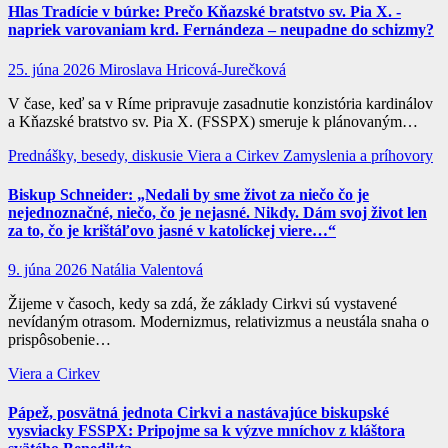
Hlas Tradície v búrke: Prečo Kňazské bratstvo sv. Pia X. -
napriek varovaniam krd. Fernándeza – neupadne do schizmy?
25. júna 2026
Miroslava Hricová-Jurečková
V čase, keď sa v Ríme pripravuje zasadnutie konzistória kardinálov
a Kňazské bratstvo sv. Pia X. (FSSPX) smeruje k plánovaným…
Prednášky, besedy, diskusie
Viera a Cirkev
Zamyslenia a príhovory
Biskup Schneider: „Nedali by sme život za niečo čo je
nejednoznačné, niečo, čo je nejasné. Nikdy. Dám svoj život len
za to, čo je krištáľovo jasné v katolíckej viere…“
9. júna 2026
Natália Valentová
Žijeme v časoch, kedy sa zdá, že základy Cirkvi sú vystavené
nevídaným otrasom. Modernizmus, relativizmus a neustála snaha o
prispôsobenie…
Viera a Cirkev
Pápež, posvätná jednota Cirkvi a nastávajúce biskupské
vysviacky FSSPX: Pripojme sa k výzve mníchov z kláštora