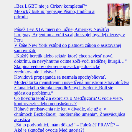
„Bez LGBT nie je Cirkev kompletná?“
Mexický biskup prepisuje Písmo, tradíciu aj
prírodu
Pápež Lev XIV. mieri do Južnej Ameriky: Navštívi
Uruguay, Argentínu a vráti sa aj do svojej bývalej diecézy v
Peru
V štáte New York vstúpil do platnosti zákon o asistovanej
samovražde
„Každý heretik alebo sektár, ktorý chce zaviesť novú
doktrínu, sa nevyhnutne ocitne zoči-voči tradičnej liturgii…“
Skupina vedcov otvorene presadzuje drastické
zredukovanie ľudstva!
Kovidová propaganda sa nesmela spochybňovať.
Moderátorka mainstreamu usvedčená ministrom zdravotníctva
z fanatického šírenia nepodložených tvrdení:„Boli ste
súčasťou problému.“
Čo hovoria teológ a exorcista o Medžugorii? Ovocie viery,
kontroverzie alebo neposlušnosť?
Rúhavé predstavenia nie len v divadle, ale už aj v
chrámoch Bezbožnosť „moderného umenia“. Znesväcujúca
apostáza
„Sú to podvodníci, mám dôkaz!“ – Falošné? PRAVÉ? –
Aké je skutočné ovocie Medjugorja?!