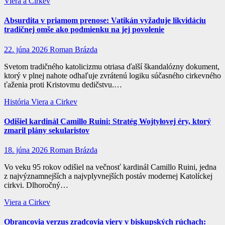
Viera a Cirkev
Absurdita v priamom prenose: Vatikán vyžaduje likvidáciu
tradičnej omše ako podmienku na jej povolenie
22. júna 2026
Roman Brázda
Svetom tradičného katolicizmu otriasa ďalší škandalózny dokument,
ktorý v plnej nahote odhaľuje zvrátenú logiku súčasného cirkevného
ťaženia proti Kristovmu dedičstvu.…
História
Viera a Cirkev
Odišiel kardinál Camillo Ruini: Stratég Wojtyłovej éry, ktorý
zmaril plány sekularistov
18. júna 2026
Roman Brázda
Vo veku 95 rokov odišiel na večnosť kardinál Camillo Ruini, jedna
z najvýznamnejších a najvplyvnejších postáv modernej Katolíckej
cirkvi. Dlhoročný…
Viera a Cirkev
Obrancovia verzus zradcovia viery v biskupských rúchach: