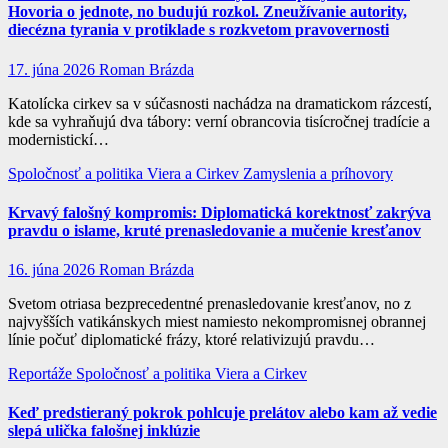
Hovoria o jednote, no budujú rozkol. Zneužívanie autority,
diecézna tyrania v protiklade s rozkvetom pravovernosti
17. júna 2026
Roman Brázda
Katolícka cirkev sa v súčasnosti nachádza na dramatickom rázcestí,
kde sa vyhraňujú dva tábory: verní obrancovia tisícročnej tradície a
modernistickí…
Spoločnosť a politika
Viera a Cirkev
Zamyslenia a príhovory
Krvavý falošný kompromis: Diplomatická korektnosť zakrýva
pravdu o islame, kruté prenasledovanie a mučenie kresťanov
16. júna 2026
Roman Brázda
Svetom otriasa bezprecedentné prenasledovanie kresťanov, no z
najvyšších vatikánskych miest namiesto nekompromisnej obrannej
línie počuť diplomatické frázy, ktoré relativizujú pravdu…
Reportáže
Spoločnosť a politika
Viera a Cirkev
Keď predstieraný pokrok pohlcuje prelátov alebo kam až vedie
slepá ulička falošnej inklúzie