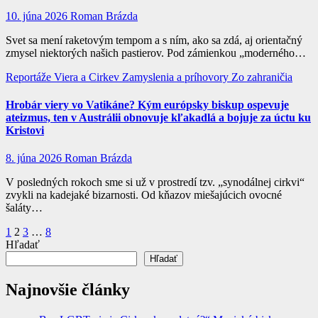
10. júna 2026
Roman Brázda
Svet sa mení raketovým tempom a s ním, ako sa zdá, aj orientačný
zmysel niektorých našich pastierov. Pod zámienkou „moderného…
Reportáže
Viera a Cirkev
Zamyslenia a príhovory
Zo zahraničia
Hrobár viery vo Vatikáne? Kým európsky biskup ospevuje
ateizmus, ten v Austrálii obnovuje kľakadlá a bojuje za úctu ku
Kristovi
8. júna 2026
Roman Brázda
V posledných rokoch sme si už v prostredí tzv. „synodálnej cirkvi“
zvykli na kadejaké bizarnosti. Od kňazov miešajúcich ovocné
šaláty…
Stránkovanie
1
2
3
…
8
Hľadať
príspevkov
Hľadať
Najnovšie články