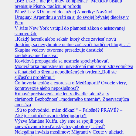
„Bez LGBT nie je Cirkev kompletná?“ Mexický biskup
prepisuje Písmo, tradíciu aj prírodu
Pápež Lev XIV. mieri do Južnej Ameriky: Navštívi
Uruguay, Argentínu a vráti sa aj do svojej bývalej diecézy v
Peru
V štáte New York vstúpil do platnosti zákon o asistovanej
samovražde
„Každý heretik alebo sektár, ktorý chce zaviesť novú
doktrínu, sa nevyhnutne ocitne zoči-voči tradičnej liturgii…“
Skupina vedcov otvorene presadzuje drastické
zredukovanie ľudstva!
Kovidová propaganda sa nesmela spochybňovať.
Moderátorka mainstreamu usvedčená ministrom zdravotníctva
z fanatického šírenia nepodložených tvrdení:„Boli ste
súčasťou problému.“
Čo hovoria teológ a exorcista o Medžugorii? Ovocie viery,
kontroverzie alebo neposlušnosť?
Rúhavé predstavenia nie len v divadle, ale už aj v
chrámoch Bezbožnosť „moderného umenia“. Znesväcujúca
apostáza
„Sú to podvodníci, mám dôkaz!“ – Falošné? PRAVÉ? –
Aké je skutočné ovocie Medjugorja?!
Výzva Mariána Kuffu, aby sme sa spojili proti
znevažovaniu kresťanských symbolov (1. časť)
Nelegálna invázia moslimov: Migranti v Ceute v uliciach