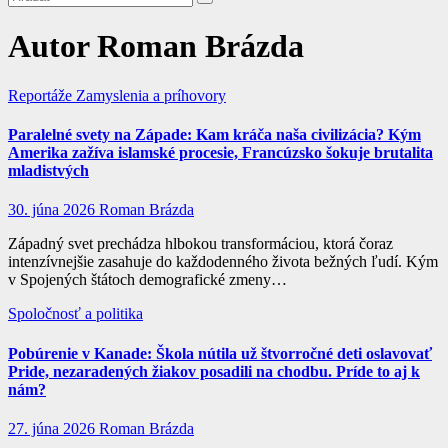
Autor
Roman Brázda
Reportáže
Zamyslenia a príhovory
Paralelné svety na Západe: Kam kráča naša civilizácia? Kým
Amerika zažíva islamské procesie, Francúzsko šokuje brutalita
mladistvých
30. júna 2026
Roman Brázda
Západný svet prechádza hlbokou transformáciou, ktorá čoraz
intenzívnejšie zasahuje do každodenného života bežných ľudí. Kým
v Spojených štátoch demografické zmeny…
Spoločnosť a politika
Pobúrenie v Kanade: Škola nútila už štvorročné deti oslavovať
Pride, nezaradených žiakov posadili na chodbu. Príde to aj k
nám?
27. júna 2026
Roman Brázda