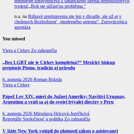
ministrom zdravotníctva z fanatického šírenia nepodložených
tvrdení:„Boli ste súčasťou problému.“
n.a.
na
Rúhavé predstavenia nie len v divadle, ale už aj v
chrámoch Bezbožnosť „moderného umenia“. Znesväcujúca
apostáza
You missed
Viera a Cirkev
Zo zahraničia
„Bez LGBT nie je Cirkev kompletná?“ Mexický biskup
prepisuje Písmo, tradíciu aj prírodu
6. augusta 2026
Roman Brázda
Viera a Cirkev
Pápež Lev XIV. mieri do Južnej Ameriky: Navštívi Uruguay,
Argentínu a vráti sa aj do svojej bývalej diecézy v Peru
6. augusta 2026
Miroslava Hricová-Jurečková
Reportáže
Spoločnosť a politika
Zo zahraničia
V štáte New York vstúpil do platnosti zákon o asistovanej