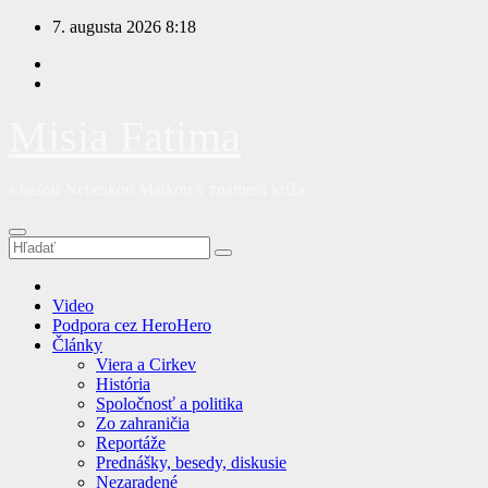
Prejsť
7. augusta 2026
8:18
na
obsah
Misia Fatima
s našou Nebeskou Matkou v znamení kríža
Video
Podpora cez HeroHero
Články
Viera a Cirkev
História
Spoločnosť a politika
Zo zahraničia
Reportáže
Prednášky, besedy, diskusie
Nezaradené