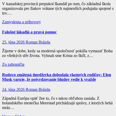
V kanadskej provincii prepukol škandál po tom, čo základná škola
organizovala pre žiakov vrátane tých najmenších podujatia spojené s
tzv.…
Zamyslenia a príhovory
Falošné lákadlá a pravá pomoc
25. júna 2026
Roman Brázda
Žijeme v dobe, kedy sa moderná spoločnosť pokúša vymazať Boha
zo všetkých sfér života. Vyhnali sme Krista zo škôl, z…
Zo zahraničia
Rodovo zmätená tínedžerka dobodala vlastných rodičov: Elon
Musk varuje, že potvrdzovanie bludov vedie k vražde
24. júna 2026
Roman Brázda
Západná Európa opäť žne to, čo s takou obľubou zasiala. Z
holandského mestečka Meerstad prichádzajú správy, z ktorých behá
mráz…