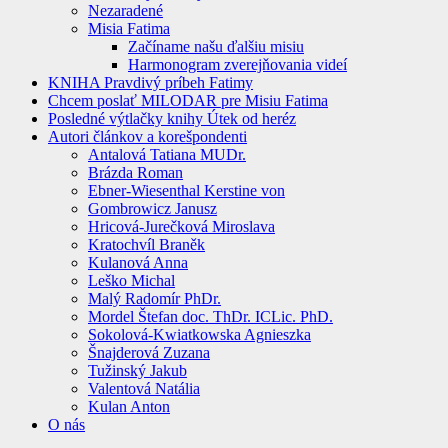
Nezaradené
Misia Fatima
Začíname našu ďalšiu misiu
Harmonogram zverejňovania videí
KNIHA Pravdivý príbeh Fatimy
Chcem poslať MILODAR pre Misiu Fatima
Posledné výtlačky knihy Útek od heréz
Autori článkov a korešpondenti
Antalová Tatiana MUDr.
Brázda Roman
Ebner-Wiesenthal Kerstine von
Gombrowicz Janusz
Hricová-Jurečková Miroslava
Kratochvíl Braněk
Kulanová Anna
Leško Michal
Malý Radomír PhDr.
Mordel Štefan doc. ThDr. ICLic. PhD.
Sokolová-Kwiatkowska Agnieszka
Šnajderová Zuzana
Tužinský Jakub
Valentová Natália
Kulan Anton
O nás