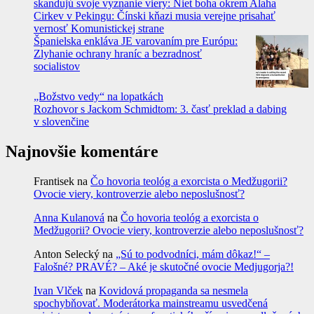
skandujú svoje vyznanie viery: Niet boha okrem Alaha
Cirkev v Pekingu: Čínski kňazi musia verejne prisahať
vernosť Komunistickej strane
Španielska enkláva JE varovaním pre Európu:
Zlyhanie ochrany hraníc a bezradnosť
socialistov
„Božstvo vedy“ na lopatkách
Rozhovor s Jackom Schmidtom: 3. časť preklad a dabing
v slovenčine
Najnovšie komentáre
Frantisek
na
Čo hovoria teológ a exorcista o Medžugorii?
Ovocie viery, kontroverzie alebo neposlušnosť?
Anna Kulanová
na
Čo hovoria teológ a exorcista o
Medžugorii? Ovocie viery, kontroverzie alebo neposlušnosť?
Anton Selecký
na
„Sú to podvodníci, mám dôkaz!“ –
Falošné? PRAVÉ? – Aké je skutočné ovocie Medjugorja?!
Ivan Vlček
na
Kovidová propaganda sa nesmela
spochybňovať. Moderátorka mainstreamu usvedčená