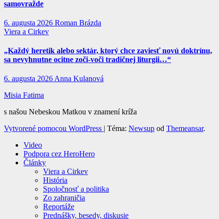
samovražde
6. augusta 2026
Roman Brázda
Viera a Cirkev
„Každý heretik alebo sektár, ktorý chce zaviesť novú doktrínu,
sa nevyhnutne ocitne zoči-voči tradičnej liturgii…“
6. augusta 2026
Anna Kulanová
Misia Fatima
s našou Nebeskou Matkou v znamení kríža
Vytvorené pomocou WordPress
|
Téma:
Newsup
od
Themeansar
.
Video
Podpora cez HeroHero
Články
Viera a Cirkev
História
Spoločnosť a politika
Zo zahraničia
Reportáže
Prednášky, besedy, diskusie