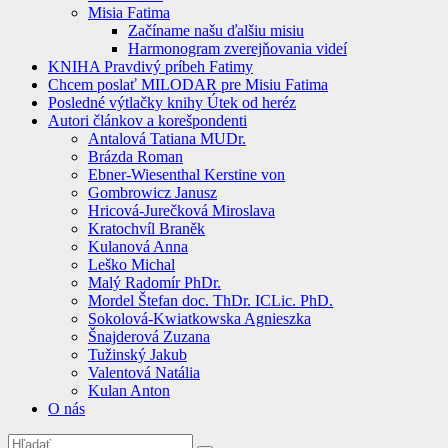
Misia Fatima
Začíname našu ďalšiu misiu
Harmonogram zverejňovania videí
KNIHA Pravdivý príbeh Fatimy
Chcem poslať MILODAR pre Misiu Fatima
Posledné výtlačky knihy Útek od heréz
Autori článkov a korešpondenti
Antalová Tatiana MUDr.
Brázda Roman
Ebner-Wiesenthal Kerstine von
Gombrowicz Janusz
Hricová-Jurečková Miroslava
Kratochvíl Braněk
Kulanová Anna
Leško Michal
Malý Radomír PhDr.
Mordel Štefan doc. ThDr. ICLic. PhD.
Sokolová-Kwiatkowska Agnieszka
Šnajderová Zuzana
Tužinský Jakub
Valentová Natália
Kulan Anton
O nás