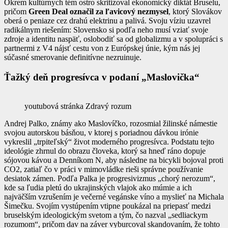
Okrem kultúrnych tém ostro skritizoval ekonomický diktát Bruselu,
pričom
Green Deal označil za ľavicový nezmysel
, ktorý Slovákov
oberá o peniaze cez drahú elektrinu a palivá. Svoju víziu uzavrel
radikálnym riešením: Slovensko si podľa neho musí vziať svoje
zdroje a identitu naspäť, oslobodiť sa od globalizmu a v spolupráci s
partnermi z V4 nájsť cestu von z Európskej únie, kým nás jej
súčasné smerovanie definitívne nezruinuje.
Ťažký deň progresívca v podaní „Maslovička“
youtubová stránka Zdravý rozum
Andrej Palko, známy ako Maslovíčko, rozosmial žilinské námestie
svojou autorskou básňou, v ktorej s poriadnou dávkou irónie
vykreslil „trpiteľský“ život moderného progresívca. Podstatu tejto
ideológie zhrnul do obrazu človeka, ktorý sa hneď ráno dopuje
sójovou kávou a Denníkom N, aby následne na bicykli bojoval proti
CO2, zatiaľ čo v práci v mimovládke rieši správne používanie
desiatok zámen. Podľa Palka je progresivizmus „chorý nerozum“,
kde sa ľudia pletú do ukrajinských vlajok ako múmie a ich
najväčším vzrušením je večerné vegánske víno a myslieť na Michala
Šimečku. Svojím vystúpením vtipne poukázal na priepasť medzi
bruselským ideologickým svetom a tým, čo nazval „sedliackym
rozumom“, pričom dav na záver vyburcoval skandovaním, že tohto