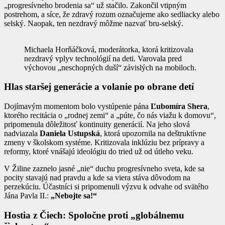
„progresívneho brodenia sa“ už stačilo. Zakončil vtipným
postrehom, a síce, že zdravý rozum označujeme ako sedliacky alebo
selský. Naopak, ten nezdravý môžme nazvať bru-selský.
Michaela Horňáčková, moderátorka, ktorá kritizovala
nezdravý vplyv technológií na deti. Varovala pred
výchovou „neschopných duší“ závislých na mobiloch.
Hlas staršej generácie a volanie po obrane detí
Dojímavým momentom bolo vystúpenie pána
Ľubomíra Shera
,
ktorého recitácia o „rodnej zemi“ a „púte, čo nás viažu k domovu“,
pripomenula dôležitosť kontinuity generácií. Na jeho slová
nadviazala
Daniela Ustupská
, ktorá upozornila na deštruktívne
zmeny v školskom systéme. Kritizovala inklúziu bez prípravy a
reformy, ktoré vnášajú ideológiu do tried už od útleho veku.
V Žiline zaznelo jasné „nie“ duchu progresívneho sveta, kde sa
pocity stavajú nad pravdu a kde sa viera stáva dôvodom na
perzekúciu. Účastníci si pripomenuli výzvu k odvahe od svätého
Jána Pavla II.:
„Nebojte sa!“
Hostia z Čiech: Spoločne proti „globálnemu