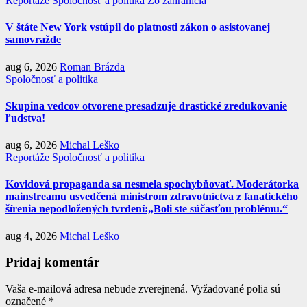
Reportáže
Spoločnosť a politika
Zo zahraničia
V štáte New York vstúpil do platnosti zákon o asistovanej
samovražde
aug 6, 2026
Roman Brázda
Spoločnosť a politika
Skupina vedcov otvorene presadzuje drastické zredukovanie
ľudstva!
aug 6, 2026
Michal Leško
Reportáže
Spoločnosť a politika
Kovidová propaganda sa nesmela spochybňovať. Moderátorka
mainstreamu usvedčená ministrom zdravotníctva z fanatického
šírenia nepodložených tvrdení:„Boli ste súčasťou problému.“
aug 4, 2026
Michal Leško
Pridaj komentár
Vaša e-mailová adresa nebude zverejnená.
Vyžadované polia sú
označené
*