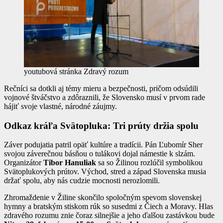
youtubová stránka Zdravý rozum
Rečníci sa dotkli aj témy mieru a bezpečnosti, pričom odsúdili
vojnové štváčstvo a zdôraznili, že Slovensko musí v prvom rade
hájiť svoje vlastné, národné záujmy.
Odkaz kráľa Svätopluka: Tri prúty držia spolu
Záver podujatia patril opäť kultúre a tradícii. Pán Ľubomír Sher
svojou záverečnou básňou o tulákovi dojal námestie k slzám.
Organizátor
Tibor Hanuliak
sa so Žilinou rozlúčil symbolikou
Svätoplukových prútov. Východ, stred a západ Slovenska musia
držať spolu, aby nás cudzie mocnosti nerozlomili.
Zhromaždenie v Žiline skončilo spoločným spevom slovenskej
hymny a bratským stiskom rúk so susedmi z Čiech a Moravy. Hlas
zdravého rozumu znie čoraz silnejšie a jeho ďalšou zastávkou bude