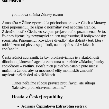
šialenstvu“
youtubová stránka Zdravý rozum
Atmosféra v Žiline vyvrcholila príchodom bratov z Čiech a Moravy,
ktorí pripomenuli, že zápas o normálny svet nepozná hranice.
Zdeněk
, hosť z Čiech, vo svojom prejave trefne poznamenal, že to,
čo dnes žijeme, by nevymyslel ani ten najabsurdnejší hollywoodsky
scenárista. Pripomenul „covidové divadlo“ ako dôležitý test, ktorý
oddelil zrno od plev a spojil ľudí, na ktorých sa dá v krízach
spoľahnúť.
Českí rečníci zdôraznili, že tzv. progresivizmus je v skutočnosti
dlhodobo plánovaná agenda zameraná na rozbitie základnej bunky
spoločnosti –
rodiny
. Podľa nich je cieľom oslabiť puto medzi
mužom a ženou, aby sa mocenské elity mohli skôr zmocniť
myslenia našich detí už v škôlkach.
„Dnes nečelíme súboju pravice proti ľavici, ale súboju
šialenstva proti zdravému rozumu.“
Hostia z Českej republiky
Adriana Čipižáková (zdravotná sestra):