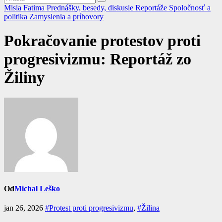
Misia Fatima
Prednášky, besedy, diskusie
Reportáže
Spoločnosť a
politika
Zamyslenia a príhovory
Pokračovanie protestov proti
progresivizmu: Reportáž zo
Žiliny
Od
Michal Leško
jan 26, 2026
#Protest proti progresivizmu
,
#Žilina