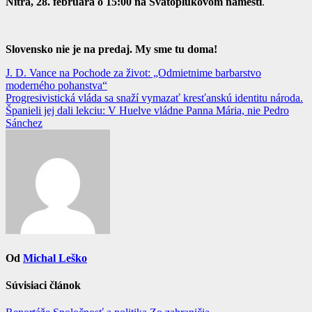
Nitra, 28. februára o 15:00 na Svätoplukovom námestí
.
Slovensko nie je na predaj. My sme tu doma!
Navigácia
J. D. Vance na Pochode za život: „Odmietnime barbarstvo
moderného pohanstva“
v
Progresivistická vláda sa snaží vymazať kresťanskú identitu národa.
článku
Španieli jej dali lekciu: V Huelve vládne Panna Mária, nie Pedro
Sánchez
Od
Michal Leško
Súvisiaci článok