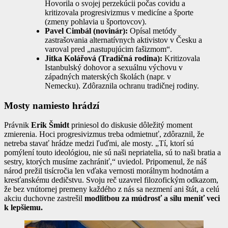
Hovorila o svojej perzekúcii počas covidu a
kritizovala progresivizmus v medicíne a športe
(zmeny pohlavia u športovcov).
Pavel Cimbál (novinár):
Opísal metódy
zastrašovania alternatívnych aktivistov v Česku a
varoval pred „nastupujúcim fašizmom“.
Jitka Kolářová (Tradičná rodina):
Kritizovala
Istanbulský dohovor a sexuálnu výchovu v
západných materských školách (napr. v
Nemecku). Zdôraznila ochranu tradičnej rodiny.
Mosty namiesto hrádzí
Právnik
Erik Šmidt
priniesol do diskusie dôležitý moment
zmierenia. Hoci progresivizmus treba odmietnuť, zdôraznil, že
netreba stavať hrádze medzi ľuďmi, ale mosty. „Tí, ktorí sú
pomýlení touto ideológiou, nie sú naši nepriatelia, sú to naši bratia a
sestry, ktorých musíme zachrániť,“ uviedol. Pripomenul, že náš
národ prežil tisícročia len vďaka vernosti morálnym hodnotám a
kresťanskému dedičstvu. Svoju reč uzavrel filozofickým odkazom,
že bez vnútornej premeny každého z nás sa nezmení ani štát, a celú
akciu duchovne zastrešil
modlitbou za múdrosť a silu meniť veci
k lepšiemu.