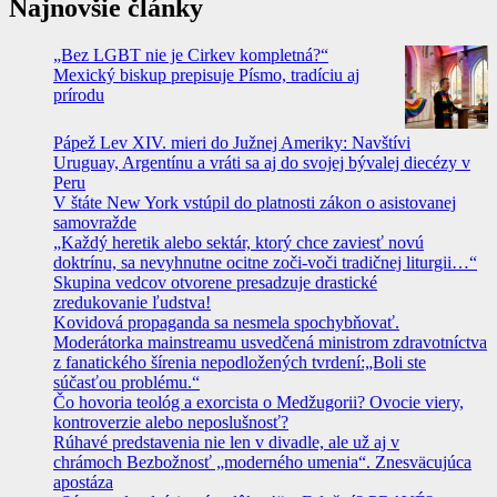
Najnovšie články
„Bez LGBT nie je Cirkev kompletná?“
Mexický biskup prepisuje Písmo, tradíciu aj
prírodu
Pápež Lev XIV. mieri do Južnej Ameriky: Navštívi
Uruguay, Argentínu a vráti sa aj do svojej bývalej diecézy v
Peru
V štáte New York vstúpil do platnosti zákon o asistovanej
samovražde
„Každý heretik alebo sektár, ktorý chce zaviesť novú
doktrínu, sa nevyhnutne ocitne zoči-voči tradičnej liturgii…“
Skupina vedcov otvorene presadzuje drastické
zredukovanie ľudstva!
Kovidová propaganda sa nesmela spochybňovať.
Moderátorka mainstreamu usvedčená ministrom zdravotníctva
z fanatického šírenia nepodložených tvrdení:„Boli ste
súčasťou problému.“
Čo hovoria teológ a exorcista o Medžugorii? Ovocie viery,
kontroverzie alebo neposlušnosť?
Rúhavé predstavenia nie len v divadle, ale už aj v
chrámoch Bezbožnosť „moderného umenia“. Znesväcujúca
apostáza