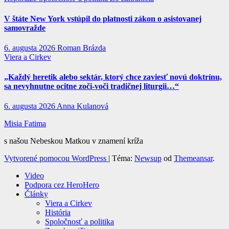
V štáte New York vstúpil do platnosti zákon o asistovanej
samovražde
6. augusta 2026
Roman Brázda
Viera a Cirkev
„Každý heretik alebo sektár, ktorý chce zaviesť novú doktrínu,
sa nevyhnutne ocitne zoči-voči tradičnej liturgii…“
6. augusta 2026
Anna Kulanová
Misia Fatima
s našou Nebeskou Matkou v znamení kríža
Vytvorené pomocou WordPress
|
Téma:
Newsup
od
Themeansar
.
Video
Podpora cez HeroHero
Články
Viera a Cirkev
História
Spoločnosť a politika