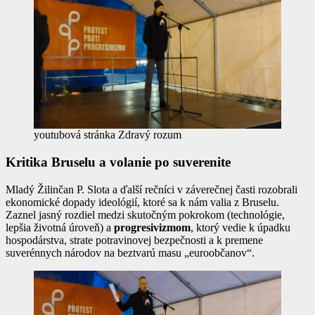
youtubová stránka Zdravý rozum
Kritika Bruselu a volanie po suverenite
Mladý Žilinčan P. Slota a ďalší rečníci v záverečnej časti rozobrali
ekonomické dopady ideológií, ktoré sa k nám valia z Bruselu.
Zaznel jasný rozdiel medzi skutočným pokrokom (technológie,
lepšia životná úroveň) a
progresivizmom
, ktorý vedie k úpadku
hospodárstva, strate potravinovej bezpečnosti a k premene
suverénnych národov na beztvarú masu „euroobčanov“.