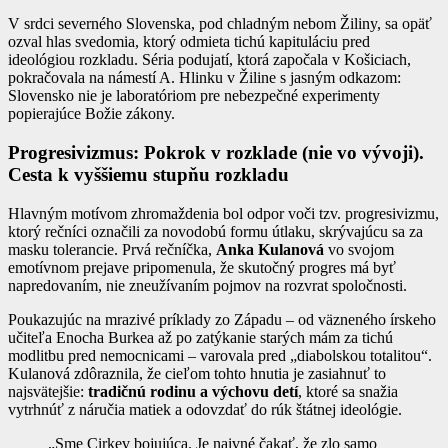
V srdci severného Slovenska, pod chladným nebom Žiliny, sa opäť
ozval hlas svedomia, ktorý odmieta tichú kapituláciu pred
ideológiou rozkladu. Séria podujatí, ktorá započala v Košiciach,
pokračovala na námestí A. Hlinku v Žiline s jasným odkazom:
Slovensko nie je laboratóriom pre nebezpečné experimenty
popierajúce Božie zákony.
Progresivizmus: Pokrok v rozklade (nie vo vývoji).
Cesta k vyššiemu stupňu rozkladu
Hlavným motívom zhromaždenia bol odpor voči tzv. progresivizmu,
ktorý rečníci označili za novodobú formu útlaku, skrývajúcu sa za
masku tolerancie. Prvá rečníčka,
Anka Kulanová
vo svojom
emotívnom prejave pripomenula, že skutočný progres má byť
napredovaním, nie zneužívaním pojmov na rozvrat spoločnosti.
Poukazujúc na mrazivé príklady zo Západu – od väzneného írskeho
učiteľa Enocha Burkea až po zatýkanie starých mám za tichú
modlitbu pred nemocnicami – varovala pred „diabolskou totalitou“.
Kulanová zdôraznila, že cieľom tohto hnutia je zasiahnuť to
najsvätejšie:
tradičnú rodinu a výchovu detí
, ktoré sa snažia
vytrhnúť z náručia matiek a odovzdať do rúk štátnej ideológie.
„Sme Cirkev bojujúca. Je naivné čakať, že zlo samo