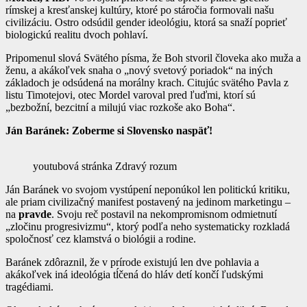
rímskej a kresťanskej kultúry, ktoré po stáročia formovali našu
civilizáciu. Ostro odsúdil gender ideológiu, ktorá sa snaží poprieť
biologickú realitu dvoch pohlaví.
Pripomenul slová Svätého písma, že Boh stvoril človeka ako muža a
ženu, a akákoľvek snaha o „nový svetový poriadok“ na iných
základoch je odsúdená na morálny krach. Citujúc svätého Pavla z
listu Timotejovi, otec Mordel varoval pred ľuďmi, ktorí sú
„bezbožní, bezcitní a milujú viac rozkoše ako Boha“.
Ján Baránek: Zoberme si Slovensko naspäť!
youtubová stránka Zdravý rozum
Ján Baránek vo svojom vystúpení neponúkol len politickú kritiku,
ale priam civilizačný manifest postavený na jedinom marketingu –
na
pravde
. Svoju reč postavil na nekompromisnom odmietnutí
„zločinu progresivizmu“, ktorý podľa neho systematicky rozkladá
spoločnosť cez klamstvá o biológii a rodine.
Baránek zdôraznil, že v prírode existujú len dve pohlavia a
akákoľvek iná ideológia tĺčená do hláv detí končí ľudskými
tragédiami.