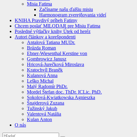
Misia Fatima
Začíname našu ďalšiu misiu
Harmonogram zverejňovania videí
KNIHA Pravdivý príbeh Fatimy
Chcem poslať MILODAR pre Misiu Fatima
Posledné výtlačky knihy Útek od heréz
Autori článkov a korešpondenti
Antalová Tatiana MUDr.
Brázda Roman
Ebner-Wiesenthal Kerstine von
Gombrowicz Janusz
Hricová-Jurečková Miroslava
Kratochvíl Braněk
Kulanová Anna
Leško Michal
Malý Radomír PhDr.
Mordel Štefan doc. ThDr. ICLic. PhD.
Sokolová-Kwiatkowska Agnieszka
Šnajderová Zuzana
Tužinský Jakub
Valentová Natália
Kulan Anton
O nás