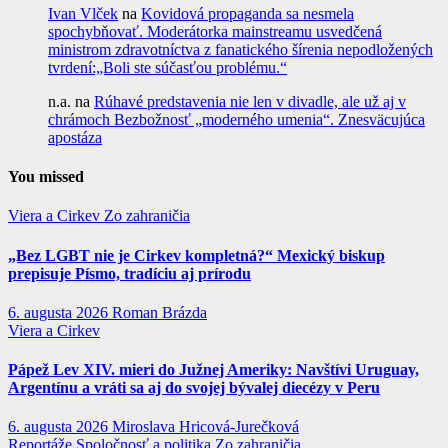
Ivan Vlček
na
Kovidová propaganda sa nesmela
spochybňovať. Moderátorka mainstreamu usvedčená
ministrom zdravotníctva z fanatického šírenia nepodložených
tvrdení:„Boli ste súčasťou problému.“
n.a.
na
Rúhavé predstavenia nie len v divadle, ale už aj v
chrámoch Bezbožnosť „moderného umenia“. Znesväcujúca
apostáza
You missed
Viera a Cirkev
Zo zahraničia
„Bez LGBT nie je Cirkev kompletná?“ Mexický biskup
prepisuje Písmo, tradíciu aj prírodu
6. augusta 2026
Roman Brázda
Viera a Cirkev
Pápež Lev XIV. mieri do Južnej Ameriky: Navštívi Uruguay,
Argentínu a vráti sa aj do svojej bývalej diecézy v Peru
6. augusta 2026
Miroslava Hricová-Jurečková
Reportáže
Spoločnosť a politika
Zo zahraničia