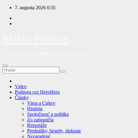
Prejsť
7. augusta 2026
0:35
na
obsah
Misia Fatima
s našou Nebeskou Matkou v znamení kríža
Video
Podpora cez HeroHero
Články
Viera a Cirkev
História
Spoločnosť a politika
Zo zahraničia
Reportáže
Prednášky, besedy, diskusie
Nezaradené