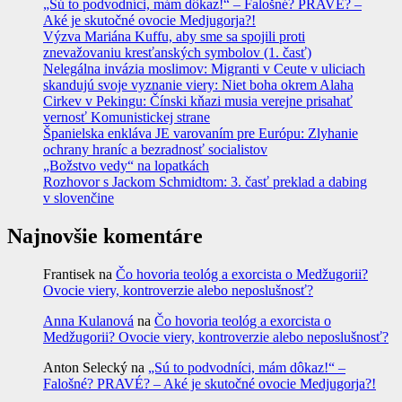
„Sú to podvodníci, mám dôkaz!“ – Falošné? PRAVÉ? –
Aké je skutočné ovocie Medjugorja?!
Výzva Mariána Kuffu, aby sme sa spojili proti
znevažovaniu kresťanských symbolov (1. časť)
Nelegálna invázia moslimov: Migranti v Ceute v uliciach
skandujú svoje vyznanie viery: Niet boha okrem Alaha
Cirkev v Pekingu: Čínski kňazi musia verejne prisahať
vernosť Komunistickej strane
Španielska enkláva JE varovaním pre Európu: Zlyhanie
ochrany hraníc a bezradnosť socialistov
„Božstvo vedy“ na lopatkách
Rozhovor s Jackom Schmidtom: 3. časť preklad a dabing
v slovenčine
Najnovšie komentáre
Frantisek
na
Čo hovoria teológ a exorcista o Medžugorii?
Ovocie viery, kontroverzie alebo neposlušnosť?
Anna Kulanová
na
Čo hovoria teológ a exorcista o
Medžugorii? Ovocie viery, kontroverzie alebo neposlušnosť?
Anton Selecký
na
„Sú to podvodníci, mám dôkaz!“ –
Falošné? PRAVÉ? – Aké je skutočné ovocie Medjugorja?!