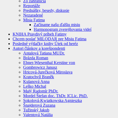
Zo zahraničia
Reportáže
Prednášky, besedy, diskusie
Nezaradené
Misia Fatima
Začíname našu ďalšiu misiu
Harmonogram zverejňovania videí
KNIHA Pravdivý príbeh Fatimy
Chcem poslať MILODAR pre Misiu Fatima
Posledné výtlačky knihy Útek od heréz
Autori článkov a korešpondenti
Antalová Tatiana MUDr.
Brázda Roman
Ebner-Wiesenthal Kerstine von
Gombrowicz Janusz
Hricová-Jurečková Miroslava
Kratochvíl Braněk
Kulanová Anna
Leško Michal
Malý Radomír PhDr.
Mordel Štefan doc. ThDr. ICLic. PhD.
Sokolová-Kwiatkowska Agnieszka
Šnajderová Zuzana
Tužinský Jakub
Valentová Natália