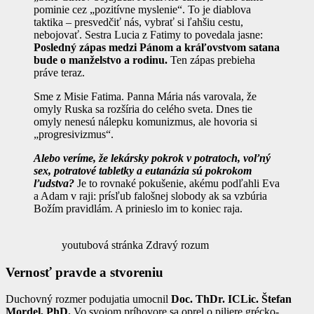
pominie cez „pozitívne myslenie“. To je diablova
taktika – presvedčiť nás, vybrať si ľahšiu cestu,
nebojovať. Sestra Lucia z Fatimy to povedala jasne:
Posledný zápas medzi Pánom a kráľovstvom satana
bude o manželstvo a rodinu.
Ten zápas prebieha
práve teraz.
Sme z Misie Fatima. Panna Mária nás varovala, že
omyly Ruska sa rozšíria do celého sveta. Dnes tie
omyly nenesú nálepku komunizmus, ale hovoria si
„progresivizmus“.
Alebo veríme, že lekársky pokrok v potratoch, voľný
sex, potratové tabletky a eutanázia sú pokrokom
ľudstva?
Je to rovnaké pokušenie, akému podľahli Eva
a Adam v raji: prísľub falošnej slobody ak sa vzbúria
Božím pravidlám. A prinieslo im to koniec raja.
youtubová stránka Zdravý rozum
Vernosť pravde a stvoreniu
Duchovný rozmer podujatia umocnil
Doc. ThDr. ICLic. Štefan
Mordel, PhD.
Vo svojom príhovore sa oprel o piliere grécko-