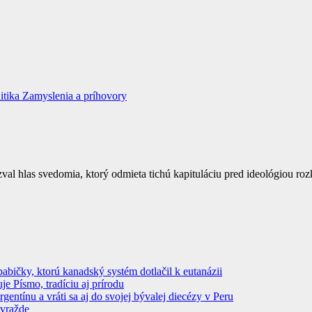
itika
Zamyslenia a príhovory
val hlas svedomia, ktorý odmieta tichú kapituláciu pred ideológiou ro
abičky, ktorú kanadský systém dotlačil k eutanázii
 Písmo, tradíciu aj prírodu
ntínu a vráti sa aj do svojej bývalej diecézy v Peru
ovražde