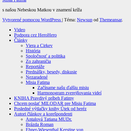
s našou Nebeskou Matkou v znamení kríža
Vytvorené pomocou WordPress
|
Téma:
Newsup
od
Themeansar
.
Video
Podpora cez HeroHero
Články
Viera a Cirkev
História
Spoločnosť a politika
Zo zahraničia
Reportáže
Prednášky, besedy, diskusie
Nezaradené
Misia Fatima
Začíname našu ďalšiu misiu
Harmonogram zverejňovania videí
KNIHA Pravdivý príbeh Fatimy
Chcem poslať MILODAR pre Misiu Fatima
Posledné výtlačky knihy Útek od heréz
Autori článkov a korešpondenti
Antalová Tatiana MUDr.
Brázda Roman
Ebner-Wiesenthal Kerstine von