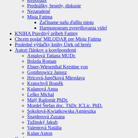
Reportáže
Prednášky, besedy, diskusie
Nezaradené
Misia Fatima
Začíname našu ďalšiu misiu
Harmonogram zverejňovania videí
KNIHA Pravdivý príbeh Fatimy
Chcem poslať MILODAR pre Misiu Fatima
Posledné výtlačky knihy Útek od heréz
Autori článkov a korešpondenti
Antalová Tatiana MUDr.
Brázda Roman
Ebner-Wiesenthal Kerstine von
Gombrowicz Janusz
Hricová-Jurečková Miroslava
Kratochvíl Braněk
Kulanová Anna
Leško Michal
Malý Radomír PhDr.
Mordel Štefan doc. ThDr. ICLic. PhD.
Sokolová-Kwiatkowska Agnieszka
Šnajderová Zuzana
Tužinský Jakub
Valentová Natália
Kulan Anton