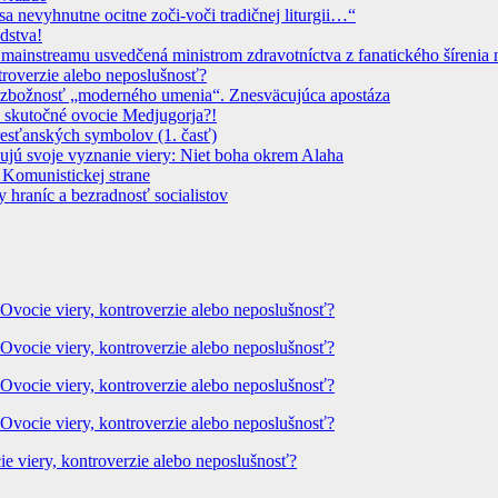
sa nevyhnutne ocitne zoči-voči tradičnej liturgii…“
dstva!
instreamu usvedčená ministrom zdravotníctva z fanatického šírenia n
troverzie alebo neposlušnosť?
 Bezbožnosť „moderného umenia“. Znesväcujúca apostáza
 skutočné ovocie Medjugorja?!
resťanských symbolov (1. časť)
dujú svoje vyznanie viery: Niet boha okrem Alaha
 Komunistickej strane
 hraníc a bezradnosť socialistov
 Ovocie viery, kontroverzie alebo neposlušnosť?
 Ovocie viery, kontroverzie alebo neposlušnosť?
 Ovocie viery, kontroverzie alebo neposlušnosť?
 Ovocie viery, kontroverzie alebo neposlušnosť?
ie viery, kontroverzie alebo neposlušnosť?