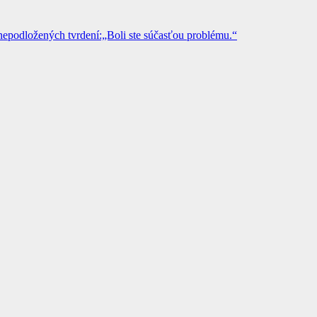
epodložených tvrdení:„Boli ste súčasťou problému.“