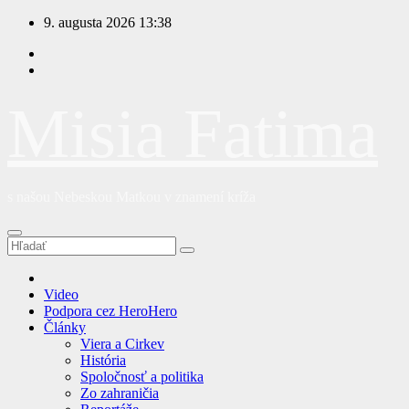
Prejsť
9. augusta 2026
13:38
na
obsah
Misia Fatima
s našou Nebeskou Matkou v znamení kríža
Video
Podpora cez HeroHero
Články
Viera a Cirkev
História
Spoločnosť a politika
Zo zahraničia