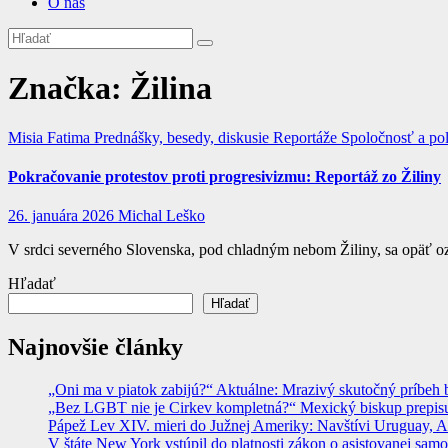
O nás
Značka:
Žilina
Misia Fatima
Prednášky, besedy, diskusie
Reportáže
Spoločnosť a pol
Pokračovanie protestov proti progresivizmu: Reportáž zo Žiliny
26. januára 2026
Michal Leško
V srdci severného Slovenska, pod chladným nebom Žiliny, sa opäť oz
Hľadať
Hľadať
Najnovšie články
„Oni ma v piatok zabijú?“ Aktuálne: Mrazivý skutočný príbeh b
„Bez LGBT nie je Cirkev kompletná?“ Mexický biskup prepisuje
Pápež Lev XIV. mieri do Južnej Ameriky: Navštívi Uruguay, Arge
V štáte New York vstúpil do platnosti zákon o asistovanej sam