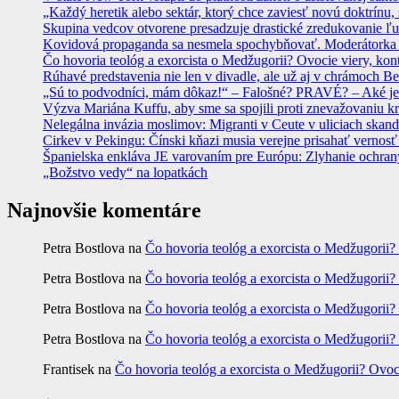
„Každý heretik alebo sektár, ktorý chce zaviesť novú doktrínu, 
Skupina vedcov otvorene presadzuje drastické zredukovanie ľu
Kovidová propaganda sa nesmela spochybňovať. Moderátorka ma
Čo hovoria teológ a exorcista o Medžugorii? Ovocie viery, kon
Rúhavé predstavenia nie len v divadle, ale už aj v chrámoch
„Sú to podvodníci, mám dôkaz!“ – Falošné? PRAVÉ? – Aké je
Výzva Mariána Kuffu, aby sme sa spojili proti znevažovaniu k
Nelegálna invázia moslimov: Migranti v Ceute v uliciach skan
Cirkev v Pekingu: Čínski kňazi musia verejne prisahať vernosť
Španielska enkláva JE varovaním pre Európu: Zlyhanie ochrany
„Božstvo vedy“ na lopatkách
Najnovšie komentáre
Petra Bostlova
na
Čo hovoria teológ a exorcista o Medžugorii?
Petra Bostlova
na
Čo hovoria teológ a exorcista o Medžugorii?
Petra Bostlova
na
Čo hovoria teológ a exorcista o Medžugorii?
Petra Bostlova
na
Čo hovoria teológ a exorcista o Medžugorii?
Frantisek
na
Čo hovoria teológ a exorcista o Medžugorii? Ovoc