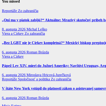
You missed
Reportáže
Zo zahraničia
„Oni ma v piatok zabijú?“ Aktuálne: Mrazivý skutočný príbeh ba
8. augusta 2026
Michal Leško
Viera a Cirkev
Zo zahraničia
„Bez LGBT nie je Cirkev kompletná?“ Mexický biskup prepisuje 
6. augusta 2026
Roman Brázda
Viera a Cirkev
Pápež Lev XIV. mieri do Južnej Ameriky: Navštívi Uruguay, Argen
6. augusta 2026
Miroslava Hricová-Jurečková
Reportáže
Spoločnosť a politika
Zo zahraničia
V štáte New York vstúpil do platnosti zákon o asistovanej samov
6. augusta 2026
Roman Brázda
Misia Fatima