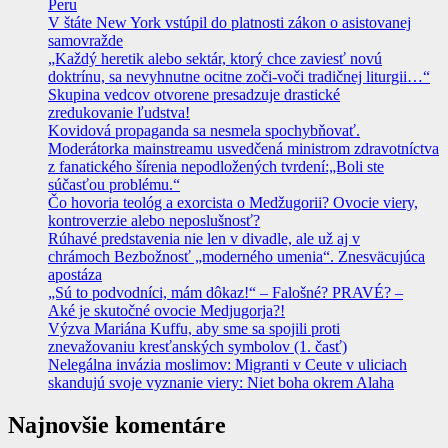
Peru
V štáte New York vstúpil do platnosti zákon o asistovanej
samovražde
„Každý heretik alebo sektár, ktorý chce zaviesť novú
doktrínu, sa nevyhnutne ocitne zoči-voči tradičnej liturgii…“
Skupina vedcov otvorene presadzuje drastické
zredukovanie ľudstva!
Kovidová propaganda sa nesmela spochybňovať.
Moderátorka mainstreamu usvedčená ministrom zdravotníctva
z fanatického šírenia nepodložených tvrdení:„Boli ste
súčasťou problému.“
Čo hovoria teológ a exorcista o Medžugorii? Ovocie viery,
kontroverzie alebo neposlušnosť?
Rúhavé predstavenia nie len v divadle, ale už aj v
chrámoch Bezbožnosť „moderného umenia“. Znesväcujúca
apostáza
„Sú to podvodníci, mám dôkaz!“ – Falošné? PRAVÉ? –
Aké je skutočné ovocie Medjugorja?!
Výzva Mariána Kuffu, aby sme sa spojili proti
znevažovaniu kresťanských symbolov (1. časť)
Nelegálna invázia moslimov: Migranti v Ceute v uliciach
skandujú svoje vyznanie viery: Niet boha okrem Alaha
Najnovšie komentáre