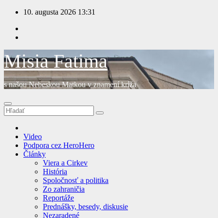
Prejsť
10. augusta 2026
13:31
na
obsah
Misia Fatima
s našou Nebeskou Matkou v znamení kríža
Video
Podpora cez HeroHero
Články
Viera a Cirkev
História
Spoločnosť a politika
Zo zahraničia
Reportáže
Prednášky, besedy, diskusie
Nezaradené