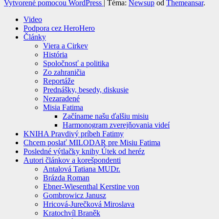
Vytvorené pomocou WordPress
|
Téma:
Newsup
od
Themeansar
.
Video
Podpora cez HeroHero
Články
Viera a Cirkev
História
Spoločnosť a politika
Zo zahraničia
Reportáže
Prednášky, besedy, diskusie
Nezaradené
Misia Fatima
Začíname našu ďalšiu misiu
Harmonogram zverejňovania videí
KNIHA Pravdivý príbeh Fatimy
Chcem poslať MILODAR pre Misiu Fatima
Posledné výtlačky knihy Útek od heréz
Autori článkov a korešpondenti
Antalová Tatiana MUDr.
Brázda Roman
Ebner-Wiesenthal Kerstine von
Gombrowicz Janusz
Hricová-Jurečková Miroslava
Kratochvíl Braněk