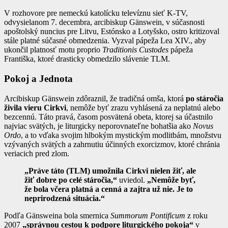
V rozhovore pre nemeckú katolícku televíznu sieť K-TV,
odvysielanom 7. decembra, arcibiskup Gänswein, v súčasnosti
apoštolský nuncius pre Litvu, Estónsko a Lotyšsko, ostro kritizoval
stále platné súčasné obmedzenia. Vyzval pápeža Lea XIV., aby
ukončil platnosť motu proprio
Traditionis Custodes
pápeža
Františka, ktoré drasticky obmedzilo slávenie TLM.
Pokoj a Jednota
Arcibiskup Gänswein zdôraznil, že tradičná omša, ktorá
po stáročia
živila vieru Cirkvi
, nemôže byť zrazu vyhlásená za neplatnú alebo
bezcennú. Táto pravá, časom posvätená obeta, ktorej sa účastnilo
najviac svätých, je liturgicky neporovnateľne bohatšia ako
Novus
Ordo
, a to vďaka svojim hlbokým mystickým modlitbám, množstvu
vzývaných svätých a zahrnutiu účinných exorcizmov, ktoré chránia
veriacich pred zlom.
„Práve táto (TLM) umožnila Cirkvi nielen žiť, ale
žiť dobre po celé stáročia,“
uviedol.
„Nemôže byť,
že bola včera platná a cenná a zajtra už nie. Je to
neprirodzená situácia.“
Podľa Gänsweina bola smernica
Summorum Pontificum
z roku
2007
„správnou cestou k podpore liturgického pokoja“
v