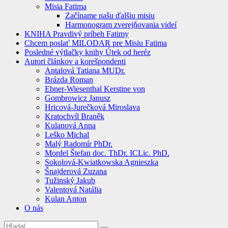
Misia Fatima
Začíname našu ďalšiu misiu
Harmonogram zverejňovania videí
KNIHA Pravdivý príbeh Fatimy
Chcem poslať MILODAR pre Misiu Fatima
Posledné výtlačky knihy Útek od heréz
Autori článkov a korešpondenti
Antalová Tatiana MUDr.
Brázda Roman
Ebner-Wiesenthal Kerstine von
Gombrowicz Janusz
Hricová-Jurečková Miroslava
Kratochvíl Braněk
Kulanová Anna
Leško Michal
Malý Radomír PhDr.
Mordel Štefan doc. ThDr. ICLic. PhD.
Sokolová-Kwiatkowska Agnieszka
Šnajderová Zuzana
Tužinský Jakub
Valentová Natália
Kulan Anton
O nás