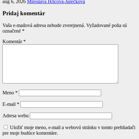
aug 6, 2026
Miroslava Hricová-Jurečková
Pridaj komentár
Vaša e-mailová adresa nebude zverejnená.
Vyžadované polia sú
označené
*
Komentár
*
Meno
*
E-mail
*
Adresa webu
Uložiť moje meno, e-mail a webovú stránku v tomto prehliadači
pre moje budúce komentáre.