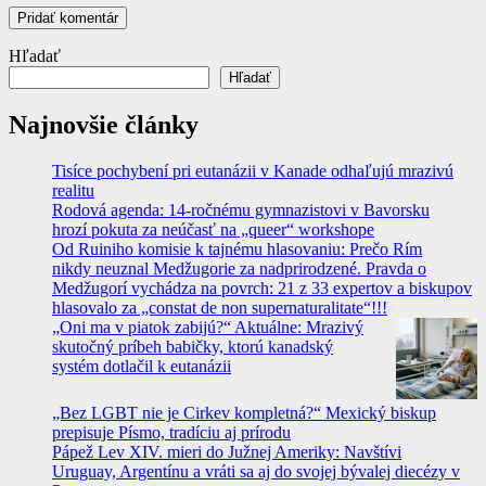
Hľadať
Hľadať
Najnovšie články
Tisíce pochybení pri eutanázii v Kanade odhaľujú mrazivú
realitu
Rodová agenda: 14-ročnému gymnazistovi v Bavorsku
hrozí pokuta za neúčasť na „queer“ workshope
Od Ruiniho komisie k tajnému hlasovaniu: Prečo Rím
nikdy neuznal Medžugorie za nadprirodzené. Pravda o
Medžugorí vychádza na povrch: 21 z 33 expertov a biskupov
hlasovalo za „constat de non supernaturalitate“!!!
„Oni ma v piatok zabijú?“ Aktuálne: Mrazivý
skutočný príbeh babičky, ktorú kanadský
systém dotlačil k eutanázii
„Bez LGBT nie je Cirkev kompletná?“ Mexický biskup
prepisuje Písmo, tradíciu aj prírodu
Pápež Lev XIV. mieri do Južnej Ameriky: Navštívi
Uruguay, Argentínu a vráti sa aj do svojej bývalej diecézy v