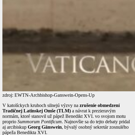
zdroj: EWTN-Archbishop-Ganswein-Opens-Up
V katolíckych kruhoch silnejú výzvy na
zrušenie obmedzení
Tradičnej Latinskej Omše (TLM)
a návrat k prezieravým
normám, ktoré stanovil už pápež Benedikt XVI. vo svojom motu
proprio
Summorum Pontificum
. Najnovšie sa do tejto debaty pridal
aj arcibiskup
Georg Gänswein
, bývalý osobný sekretár zosnulého
pápeža Benedikta XVI.