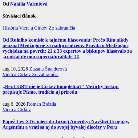
Od
Natália Valentová
Súvisiaci článok
História
Viera a Cirkev
Zo zahraničia
Od Ruiniho komisie k tajnému hlasovaniu: Prečo Rím nikdy
neuznal Medžugorie za nadprirodzené. Pravda o Medžugorí
vychádza na povrch: 21 z 33 expertov a biskupov hlasovalo za
„constat de non supernaturalitate“!!!
aug 10, 2026
Zuzana Šnajderová
Viera a Cirkev
Zo zahraničia
„Bez LGBT nie je Cirkev kompletná?“ Mexický biskup
prepisuje Písmo, tradíciu aj prírodu
aug 6, 2026
Roman Brázda
Viera a Cirkev
Pápež Lev XIV. mieri do Južnej Ameriky: Navštívi Uruguay,
Argentínu a vráti sa aj do svojej bývalej diecézy v Peru