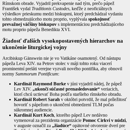
Rímskom obrade. Vyjadril prekvapenie nad tým, prečo pápež
František vydal
Traditionis Custodes
, keďže z neoficiálnych
výsledkov prieskumu medzi biskupmi, ktorý predchádzal vydaniu
tohto obmedzujúceho motu proprio, vyplývala
spokojnosť
prevažnej väčšiny biskupov
s implementáciou predchádzajúceho
motu proprio pápeža Benedikta XVI.
Žiadosť ďalších vysokopostavených hierarchov na
ukončenie liturgickej vojny
Arcibiskup Gänswein nie je vo Vatikáne osamotený. Od nástupu
pápeža Leva XIV. na Petrov stolec v máji tohto roku viacerí
prominentní preláti verejne vyzvali nového pontifika, aby obnovil
normy
Summorum Pontificum
:
Kardinál Raymond Burke
v júni vyjadril nádej, že pápež
Lev XIV.
„ukončí súčasné prenasledovanie“
veriacich,
ktorí chcú uctievať Boha podľa staršieho rímskeho obradu.
Kardinál Robert Sarah
v októbri potvrdil, že mal príležitosť
hovoriť s pápežom o ukončení obmedzení TLM počas
súkromnej audiencie.
Kardinál Kurt Koch
, ktorého pápež Lev nedávno
vymenoval za prezidenta organizácie
Pomoc Cirkvi v núdzi
,
v auguste označil za
„žiadúce“
opätovné otvorenie dverí pre