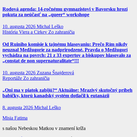
Rodová agenda: 14-ročnému gymnazistovi v Bavorsku hrozí
pokuta za neúčasť na „queer“ workshope
10. augusta 2026
Michal Leško
História
Viera a Cirkev
Zo zahraničia
Od Ruiniho komisie k tajnému hlasovaniu: Prečo Rím nikdy
neuznal Medžugorie za nadprirodzené. Pravda o Medžugorí
vychádza na povrch: 21 z 33 expertov a biskupov hlasovalo za
„constat de non supernaturalitate“!!!
10. augusta 2026
Zuzana Šnajderová
Reportáže
Zo zahraničia
„Oni ma v piatok zabijú?“ Aktuálne: Mrazivý skutočný príbeh
babičky, ktorú kanadský systém dotlačil k eutanázii
8. augusta 2026
Michal Leško
Misia Fatima
s našou Nebeskou Matkou v znamení kríža