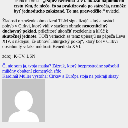
Tradičnú omšu.
„Pápež Benedikt XVI. ukázal nápomocnú
cestu tým, že niečo, čo sa praktizovalo po stáročia, nemôže
byť jednoducho zakázané. To ma presvedčilo,“
uviedol.
Žiadosti o zrušenie obmedzení TLM signalizujú silný a rastúci
pohyb v Cirkvi, ktorý vidí v staršom obrade
neoceniteľný
duchovný poklad
, príležitosť ukončiť rozdelenie a kľúč k
skutočnej jednote
. TOči veriacich sa teraz upierajú na pápeža Leva
XIV. s nádejou, že obnoví „liturgický pokoj“, ktorý bol v Cirkvi
dosiahnutý vďaka múdrosti Benedikta XVI.
zdroj: K-TV, LSN
Navigácia
Či nie som ja, tvoja matka? Zázrak, ktorý bezprostredne spôsobil
milióny obrátení zlomených sŕdc
v
Kardinál Müller vystríha: Cirkev a Európa stoja na pokraji skazy
článku