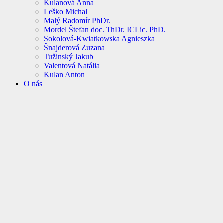
Kulanová Anna
Leško Michal
Malý Radomír PhDr.
Mordel Štefan doc. ThDr. ICLic. PhD.
Sokolová-Kwiatkowska Agnieszka
Šnajderová Zuzana
Tužinský Jakub
Valentová Natália
Kulan Anton
O nás