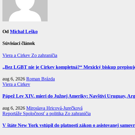
Od
Michal Leško
Súvisiaci článok
Viera a Cirkev
Zo zahraničia
„Bez LGBT nie je Cirkev kompletná?“ Mexický biskup prepisuje 
aug 6, 2026
Roman Brázda
Viera a Cirkev
Pápež Lev XIV. mieri do Južnej Ameriky: Navštívi Uruguay, Argen
aug 6, 2026
Miroslava Hricová-Jurečková
Reportáže
Spoločnosť a politika
Zo zahraničia
V štáte New York vstúpil do platnosti zákon o asistovanej samov