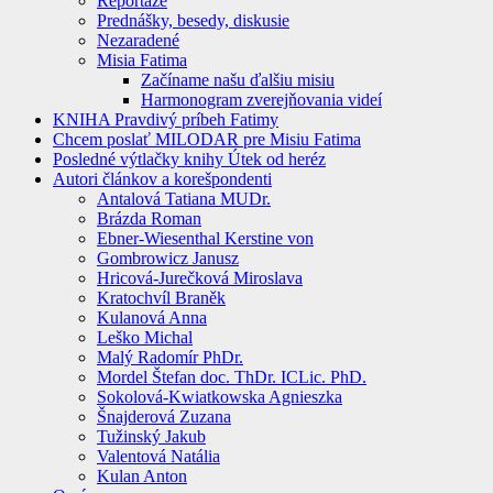
Reportáže
Prednášky, besedy, diskusie
Nezaradené
Misia Fatima
Začíname našu ďalšiu misiu
Harmonogram zverejňovania videí
KNIHA Pravdivý príbeh Fatimy
Chcem poslať MILODAR pre Misiu Fatima
Posledné výtlačky knihy Útek od heréz
Autori článkov a korešpondenti
Antalová Tatiana MUDr.
Brázda Roman
Ebner-Wiesenthal Kerstine von
Gombrowicz Janusz
Hricová-Jurečková Miroslava
Kratochvíl Braněk
Kulanová Anna
Leško Michal
Malý Radomír PhDr.
Mordel Štefan doc. ThDr. ICLic. PhD.
Sokolová-Kwiatkowska Agnieszka
Šnajderová Zuzana
Tužinský Jakub
Valentová Natália
Kulan Anton