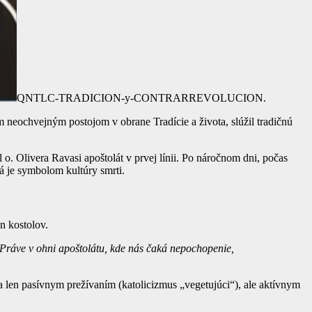
QNTLC-TRADICION-y-CONTRARREVOLUCION.
m neochvejným postojom v obrane Tradície a života, slúžil tradičnú
o. Olivera Ravasi apoštolát v prvej línii. Po náročnom dni, počas
rá je symbolom kultúry smrti.
n kostolov.
Práve v ohni apoštolátu, kde nás čaká nepochopenie,
a len pasívnym prežívaním (katolicizmus „vegetujúci“), ale aktívnym