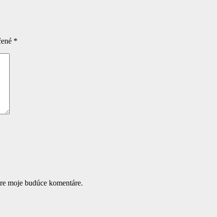
čené
*
pre moje budúce komentáre.