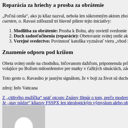
Reparácia za hriechy a prosba za obrátenie
„Poľná omša“, ako ju kňaz nazval, nebola len súkromným aktom zbožnos
cuenten
, o. Ravasi zdôraznil tri hlavné piliere tejto iniciatívy:
Modlitba za obrátenie:
Prosba k Bohu, aby osvietil svedomie 
Duch zadosťučinenia (reparácie):
Obetovanie svätej omše ak
Verejné svedectvo:
Povinnosť katolíka vyznávať vieru „vhod i
Znamenie odporu pod krížom
Obeta svätej omše na chodníku, bičovanom dažďom, pripomenula príto
volajúce po Božom milosrdenstve pre matky v ťažkých situáciách, záchr
Toto gesto o. Ravasiho je jasným signálom, že v boji za život sú duc
zdroj: Info Vaticana
Navigácia
Z „citlivého mužíčka“ späť otcom: Známy filmár o tom, prečo modern
Je „stav núdze“ kňazov FSSPX len ideologickým výmyslom alebo obj
v
článku