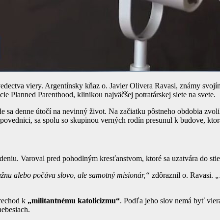
svedectva viery. Argentínsky kňaz o. Javier Olivera Ravasi, známy svojí
ie Planned Parenthood, klinikou najväčšej potratárskej siete na svete.
e sa denne útočí na nevinný život. Na začiatku pôstneho obdobia zvolil 
v spovednici, sa spolu so skupinou verných rodín presunul k budove, kto
niu. Varoval pred pohodlným kresťanstvom, ktoré sa uzatvára do stie
mužnu alebo počúva slovo, ale samotný misionár,“
zdôraznil o. Ravasi.
„
prechod k
„militantnému katolicizmu“
. Podľa jeho slov nemá byť vier
nebesiach.