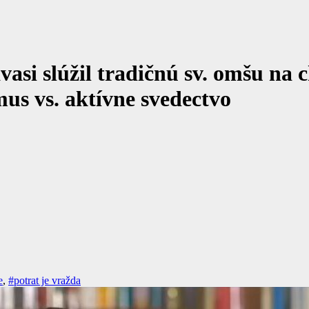
asi slúžil tradičnú sv. omšu na 
us vs. aktívne svedectvo
e
,
#potrat je vražda