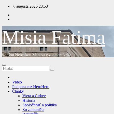
Prejsť
7. augusta 2026
23:53
na
obsah
Misia Fatima
s našou Nebeskou Matkou v znamení kríža
Video
Podpora cez HeroHero
Články
Viera a Cirkev
História
Spoločnosť a politika
Zo zahraničia