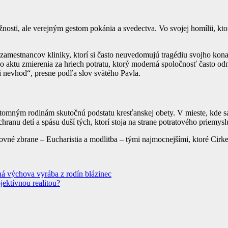
ti, ale verejným gestom pokánia a svedectva. Vo svojej homílii, ktorú 
zamestnancov kliniky, ktorí si často neuvedomujú tragédiu svojho kona
o aktu zmierenia za hriech potratu, ktorý moderná spoločnosť často 
 nevhod“, presne podľa slov svätého Pavla.
mným rodinám skutočnú podstatu kresťanskej obety. V mieste, kde sa l
anu detí a spásu duší tých, ktorí stoja na strane potratového priemysl
hovné zbrane – Eucharistia a modlitba – tými najmocnejšími, ktoré Cirk
á výchova vyrába z rodín blázinec
ektívnou realitou?