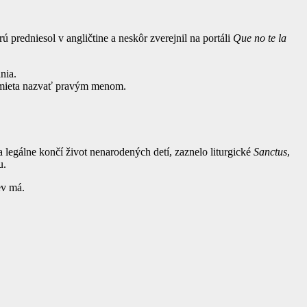
predniesol v angličtine a neskôr zverejnil na portáli
Que no te la
nia.
odmieta nazvať pravým menom.
egálne končí život nenarodených detí, zaznelo liturgické
Sanctus
,
u.
ev má.