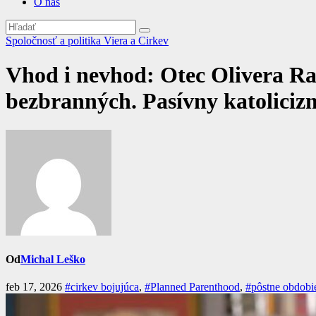
O nás
Spoločnosť a politika
Viera a Cirkev
Vhod i nevhod: Otec Olivera Rav
bezbranných. Pasívny katolicizm
Od
Michal Leško
feb 17, 2026
#cirkev bojujúca
,
#Planned Parenthood
,
#pôstne obdobi