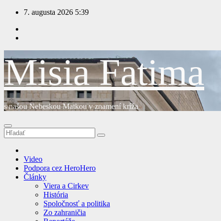
Prejsť
7. augusta 2026
5:39
na
obsah
Misia Fatima
s našou Nebeskou Matkou v znamení kríža
Video
Podpora cez HeroHero
Články
Viera a Cirkev
História
Spoločnosť a politika
Zo zahraničia