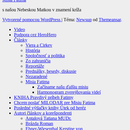
s našou Nebeskou Matkou v znamení kríža
Vytvorené pomocou WordPress
|
Téma:
Newsup
od
Themeansar
.
Video
Podpora cez HeroHero
Články
Viera a Cirkev
História
Spoločnosť a politika
Zo zahraničia
Reportáže
Prednášky, besedy, diskusie
Nezaradené
Misia Fatima
Začíname našu ďalšiu misiu
Harmonogram zverejňovania videí
KNIHA Pravdivý príbeh Fatimy
Chcem poslať MILODAR pre Misiu Fatima
Posledné výtlačky knihy Útek od heréz
Autori článkov a korešpondenti
Antalová Tatiana MUDr.
Brázda Roman
Ebner-Wiesenthal Kerstine von