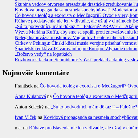
Skupina vedcov otvorene presadzuje drastické zredukovanie ľu
Kovidová propaganda sa nesmela spochybňovať. Moderátorka ma
Čo hovoria teológ a exorcista o Medžugorii? Ovocie viery, kon
Rúhavé predstavenia nie len v divadle, ale už aj v chrámoch
„Sú to podvodníci, mám dôkaz!“ – Falošné? PRAVÉ? – Aké je
Výzva Mariána Kuffu, aby sme sa spojili proti znevažovaniu k
Nelegálna invázia moslimov: Migranti v Ceute v uliciach skan
Cirkev v Pekingu: Čínski kňazi musia verejne prisahať vernosť
Španielska enkláva JE varovaním pre Európu: Zlyhanie ochrany
„Božstvo vedy“ na lopatkách
Rozhovor s Jackom Schmidtom: 3. časť preklad a dabing v slo
Najnovšie komentáre
Frantisek
na
Čo hovoria teológ a exorcista o Medžugorii? Ovoc
Anna Kulanová
na
Čo hovoria teológ a exorcista o Medžugorii
Anton Selecký
na
„Sú to podvodníci, mám dôkaz!“ – Falošné
Ivan Vlček
na
Kovidová propaganda sa nesmela spochybňovať. 
n.a.
na
Rúhavé predstavenia nie len v divadle, ale už aj v c