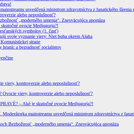
dstva!
instreamu usvedčená ministrom zdravotníctva z fanatického šírenia n
troverzie alebo neposlušnosť?
 Bezbožnosť „moderného umenia“. Znesväcujúca apostáza
 skutočné ovocie Medjugorja?!
resťanských symbolov (1. časť)
dujú svoje vyznanie viery: Niet boha okrem Alaha
 Komunistickej strane
 hraníc a bezradnosť socialistov
venčine
ie viery, kontroverzie alebo neposlušnosť?
? Ovocie viery, kontroverzie alebo neposlušnosť?
? PRAVÉ? – Aké je skutočné ovocie Medjugorja?!
Moderátorka mainstreamu usvedčená ministrom zdravotníctva z fanatic
hrámoch Bezbožnosť „moderného umenia“. Znesväcujúca apostáza