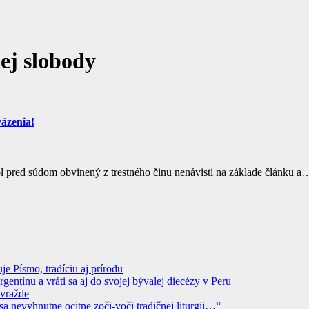
ej slobody
väzenia!
tol pred súdom obvinený z trestného činu nenávisti na základe článku a
 Písmo, tradíciu aj prírodu
ntínu a vráti sa aj do svojej bývalej diecézy v Peru
ovražde
sa nevyhnutne ocitne zoči-voči tradičnej liturgii…“