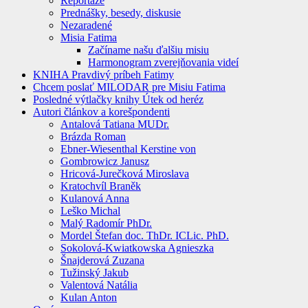
Reportáže
Prednášky, besedy, diskusie
Nezaradené
Misia Fatima
Začíname našu ďalšiu misiu
Harmonogram zverejňovania videí
KNIHA Pravdivý príbeh Fatimy
Chcem poslať MILODAR pre Misiu Fatima
Posledné výtlačky knihy Útek od heréz
Autori článkov a korešpondenti
Antalová Tatiana MUDr.
Brázda Roman
Ebner-Wiesenthal Kerstine von
Gombrowicz Janusz
Hricová-Jurečková Miroslava
Kratochvíl Braněk
Kulanová Anna
Leško Michal
Malý Radomír PhDr.
Mordel Štefan doc. ThDr. ICLic. PhD.
Sokolová-Kwiatkowska Agnieszka
Šnajderová Zuzana
Tužinský Jakub
Valentová Natália
Kulan Anton