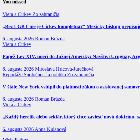
You missed
Viera a Cirkev
Zo zahraničia
„Bez LGBT nie je Cirkev kompletná?“ Mexický biskup prepisuje 
6. augusta 2026
Roman Brázda
Viera a Cirkev
Pápež Lev XIV. mieri do Južnej Ameriky: Navštívi Uruguay, Argen
6. augusta 2026
Miroslava Hricová-Jurečková
Reportáže
Spoločnosť a politika
Zo zahraničia
V štáte New York vstúpil do platnosti zákon o asistovanej samov
6. augusta 2026
Roman Brázda
Viera a Cirkev
„Každý heretik alebo sektár, ktorý chce zaviesť novú doktrínu, s
6. augusta 2026
Anna Kulanová
Misia Fatima