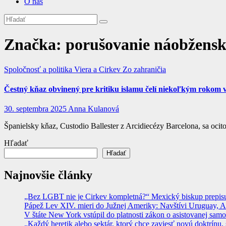
O nás
Značka:
porušovanie náobžensk
Spoločnosť a politika
Viera a Cirkev
Zo zahraničia
Čestný kňaz obvinený pre kritiku islamu čelí niekoľkým rokom 
30. septembra 2025
Anna Kulanová
Španielsky kňaz, Custodio Ballester z Arcidiecézy Barcelona, sa oci
Hľadať
Hľadať
Najnovšie články
„Bez LGBT nie je Cirkev kompletná?“ Mexický biskup prepisuje
Pápež Lev XIV. mieri do Južnej Ameriky: Navštívi Uruguay, Arge
V štáte New York vstúpil do platnosti zákon o asistovanej sam
„Každý heretik alebo sektár, ktorý chce zaviesť novú doktrínu, 