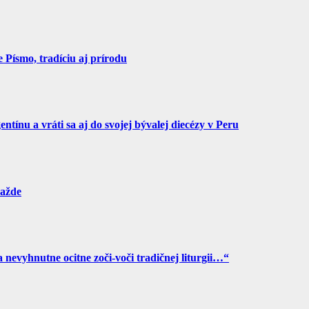
Písmo, tradíciu aj prírodu
tínu a vráti sa aj do svojej bývalej diecézy v Peru
ražde
a nevyhnutne ocitne zoči-voči tradičnej liturgii…“