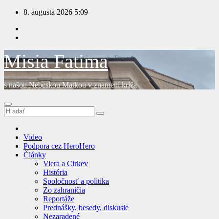
Prejsť
8. augusta 2026
5:09
na
obsah
Misia Fatima
s našou Nebeskou Matkou v znamení kríža
Video
Podpora cez HeroHero
Články
Viera a Cirkev
História
Spoločnosť a politika
Zo zahraničia
Reportáže
Prednášky, besedy, diskusie
Nezaradené