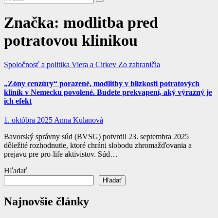
Značka:
modlitba pred
potratovou klinikou
Spoločnosť a politika
Viera a Cirkev
Zo zahraničia
„Zóny cenzúry“ porazené, modlitby v blízkosti potratových
kliník v Nemecku povolené. Budete prekvapení, aký výrazný je
ich efekt
1. októbra 2025
Anna Kulanová
Bavorský správny súd (BVSG) potvrdil 23. septembra 2025
dôležité rozhodnutie, ktoré chráni slobodu zhromažďovania a
prejavu pre pro-life aktivistov. Súd…
Hľadať
Hľadať
Najnovšie články