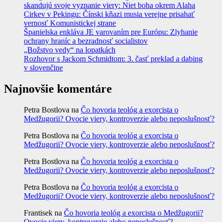
skandujú svoje vyznanie viery: Niet boha okrem Alaha
Cirkev v Pekingu: Čínski kňazi musia verejne prisahať
vernosť Komunistickej strane
Španielska enkláva JE varovaním pre Európu: Zlyhanie
ochrany hraníc a bezradnosť socialistov
„Božstvo vedy“ na lopatkách
Rozhovor s Jackom Schmidtom: 3. časť preklad a dabing
v slovenčine
Najnovšie komentáre
Petra Bostlova
na
Čo hovoria teológ a exorcista o
Medžugorii? Ovocie viery, kontroverzie alebo neposlušnosť?
Petra Bostlova
na
Čo hovoria teológ a exorcista o
Medžugorii? Ovocie viery, kontroverzie alebo neposlušnosť?
Petra Bostlova
na
Čo hovoria teológ a exorcista o
Medžugorii? Ovocie viery, kontroverzie alebo neposlušnosť?
Petra Bostlova
na
Čo hovoria teológ a exorcista o
Medžugorii? Ovocie viery, kontroverzie alebo neposlušnosť?
Frantisek
na
Čo hovoria teológ a exorcista o Medžugorii?
Ovocie viery, kontroverzie alebo neposlušnosť?