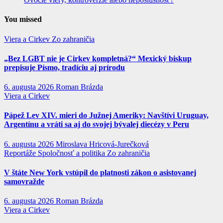
You missed
Viera a Cirkev
Zo zahraničia
„Bez LGBT nie je Cirkev kompletná?“ Mexický biskup
prepisuje Písmo, tradíciu aj prírodu
6. augusta 2026
Roman Brázda
Viera a Cirkev
Pápež Lev XIV. mieri do Južnej Ameriky: Navštívi Uruguay,
Argentínu a vráti sa aj do svojej bývalej diecézy v Peru
6. augusta 2026
Miroslava Hricová-Jurečková
Reportáže
Spoločnosť a politika
Zo zahraničia
V štáte New York vstúpil do platnosti zákon o asistovanej
samovražde
6. augusta 2026
Roman Brázda
Viera a Cirkev