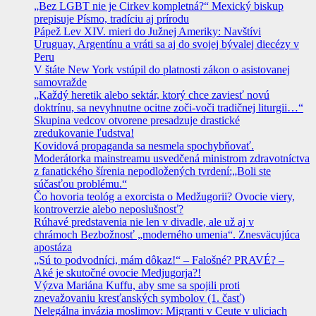
„Bez LGBT nie je Cirkev kompletná?“ Mexický biskup
prepisuje Písmo, tradíciu aj prírodu
Pápež Lev XIV. mieri do Južnej Ameriky: Navštívi
Uruguay, Argentínu a vráti sa aj do svojej bývalej diecézy v
Peru
V štáte New York vstúpil do platnosti zákon o asistovanej
samovražde
„Každý heretik alebo sektár, ktorý chce zaviesť novú
doktrínu, sa nevyhnutne ocitne zoči-voči tradičnej liturgii…“
Skupina vedcov otvorene presadzuje drastické
zredukovanie ľudstva!
Kovidová propaganda sa nesmela spochybňovať.
Moderátorka mainstreamu usvedčená ministrom zdravotníctva
z fanatického šírenia nepodložených tvrdení:„Boli ste
súčasťou problému.“
Čo hovoria teológ a exorcista o Medžugorii? Ovocie viery,
kontroverzie alebo neposlušnosť?
Rúhavé predstavenia nie len v divadle, ale už aj v
chrámoch Bezbožnosť „moderného umenia“. Znesväcujúca
apostáza
„Sú to podvodníci, mám dôkaz!“ – Falošné? PRAVÉ? –
Aké je skutočné ovocie Medjugorja?!
Výzva Mariána Kuffu, aby sme sa spojili proti
znevažovaniu kresťanských symbolov (1. časť)
Nelegálna invázia moslimov: Migranti v Ceute v uliciach