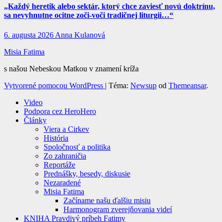
„Každý heretik alebo sektár, ktorý chce zaviesť novú doktrínu,
sa nevyhnutne ocitne zoči-voči tradičnej liturgii…“
6. augusta 2026
Anna Kulanová
Misia Fatima
s našou Nebeskou Matkou v znamení kríža
Vytvorené pomocou WordPress
|
Téma:
Newsup
od
Themeansar
.
Video
Podpora cez HeroHero
Články
Viera a Cirkev
História
Spoločnosť a politika
Zo zahraničia
Reportáže
Prednášky, besedy, diskusie
Nezaradené
Misia Fatima
Začíname našu ďalšiu misiu
Harmonogram zverejňovania videí
KNIHA Pravdivý príbeh Fatimy