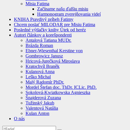
Misia Fatima
Začíname našu ďalšiu misiu
Harmonogram zverejňovania videí
KNIHA Pravdivý príbeh Fatimy
Chcem poslať MILODAR pre Misiu Fatima
Posledné výtlačky knihy Útek od heréz
Autori článkov a korešpondenti
Antalová Tatiana MUDr.
Brázda Roman
Ebner-Wiesenthal Kerstine von
Gombrowicz Janusz
Hricová-Jurečková Miroslava
Kratochvíl Braněk
Kulanová Anna
Leško Michal
Malý Radomír PhDr.
Mordel Štefan doc. ThDr. ICLic. PhD.
Sokolová-Kwiatkowska Agnieszka
Šnajderová Zuzana
Tužinský Jakub
Valentová Natália
Kulan Anton
O nás