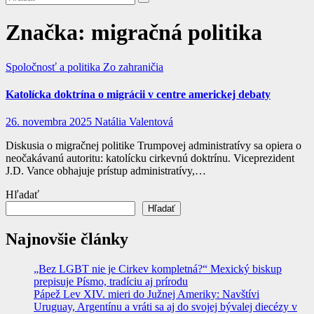
Značka:
migračná politika
Spoločnosť a politika
Zo zahraničia
Katolícka doktrína o migrácii v centre americkej debaty
26. novembra 2025
Natália Valentová
Diskusia o migračnej politike Trumpovej administratívy sa opiera o
neočakávanú autoritu: katolícku cirkevnú doktrínu. Viceprezident
J.D. Vance obhajuje prístup administratívy,…
Hľadať
Hľadať
Najnovšie články
„Bez LGBT nie je Cirkev kompletná?“ Mexický biskup
prepisuje Písmo, tradíciu aj prírodu
Pápež Lev XIV. mieri do Južnej Ameriky: Navštívi
Uruguay, Argentínu a vráti sa aj do svojej bývalej diecézy v