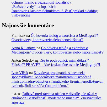
ochrany hraníc a bezradnosť socialistov
„Božstvo vedy“ na lopatkách
Rozhovor s Jackom Schmidtom: 3. časť preklad a dabing
v slovenčine
Najnovšie komentáre
Frantisek
na
Čo hovoria teológ a exorcista o Medžugorii?
Ovocie viery, kontroverzie alebo neposlušnosť?
Anna Kulanová
na
Čo hovoria teológ a exorcista o
Medžugorii? Ovocie viery, kontroverzie alebo neposlušnosť?
Anton Selecký
na
„Sú to podvodníci, mám dôkaz!“ –
Falošné? PRAVÉ? – Aké je skutočné ovocie Medjugorja?!
Ivan Vlček
na
Kovidová propaganda sa nesmela
spochybňovať. Moderátorka mainstreamu usvedčená
ministrom zdravotníctva z fanatického šírenia nepodložených
tvrdení:„Boli ste súčasťou problému.“
n.a.
na
Rúhavé predstavenia nie len v divadle, ale už aj v
chrámoch Bezbožnosť „moderného umenia“. Znesväcujúca
apostáza