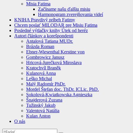
Misia Fatima
Začíname našu ďalšiu misiu
Harmonogram zverejňovania videí
KNIHA Pravdivý príbeh Fatimy
Chcem poslať MILODAR pre Misiu Fatima
Posledné výtlačky knihy Útek od heréz
Autori článkov a korešpondenti
Antalová Tatiana MUDr.
Brázda Roman
Ebner-Wiesenthal Kerstine von
Gombrowicz Janusz
Hricová-Jurečková Miroslava
Kratochvíl Braněk
Kulanová Anna
Leško Michal
Malý Radomír PhDr.
Mordel Štefan doc. ThDr. ICLic. PhD.
Sokolová-Kwiatkowska Agnieszka
Šnajderová Zuzana
Tužinský Jakub
Valentová Natália
Kulan Anton
O nás