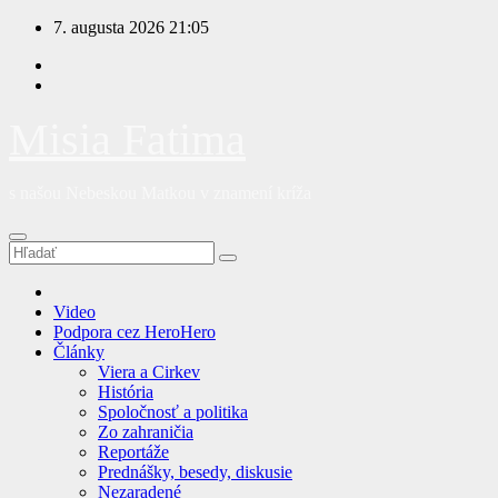
Prejsť
7. augusta 2026
21:05
na
obsah
Misia Fatima
s našou Nebeskou Matkou v znamení kríža
Video
Podpora cez HeroHero
Články
Viera a Cirkev
História
Spoločnosť a politika
Zo zahraničia
Reportáže
Prednášky, besedy, diskusie
Nezaradené