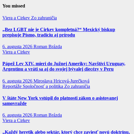
You missed
Viera a Cirkev
Zo zahraničia
„Bez LGBT nie je Cirkev kompletná?“ Mexický biskup
prepisuje Písmo, tradíciu aj prírodu
6. augusta 2026
Roman Brázda
Viera a Cirkev
Pápež Lev XIV. mieri do Južnej Ameriky: Navštívi Uruguay,
Argentínu a vráti sa aj do svojej bývalej diecézy v Peru
6. augusta 2026
Miroslava Hricová-Jurečková
Reportáže
Spoločnosť a politika
Zo zahraničia
V štáte New York vstúpil do platnosti zákon o asistovanej
samovražde
6. augusta 2026
Roman Brázda
Viera a Cirkev
„Každý heretik alebo sektár, ktorý chce zaviesť novú doktrínu,