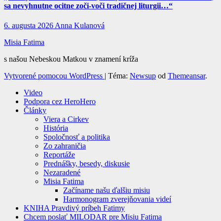
sa nevyhnutne ocitne zoči-voči tradičnej liturgii…“
6. augusta 2026
Anna Kulanová
Misia Fatima
s našou Nebeskou Matkou v znamení kríža
Vytvorené pomocou WordPress
|
Téma:
Newsup
od
Themeansar
.
Video
Podpora cez HeroHero
Články
Viera a Cirkev
História
Spoločnosť a politika
Zo zahraničia
Reportáže
Prednášky, besedy, diskusie
Nezaradené
Misia Fatima
Začíname našu ďalšiu misiu
Harmonogram zverejňovania videí
KNIHA Pravdivý príbeh Fatimy
Chcem poslať MILODAR pre Misiu Fatima