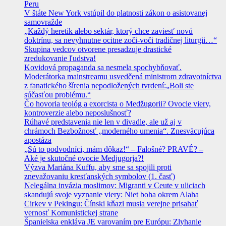
Peru
V štáte New York vstúpil do platnosti zákon o asistovanej
samovražde
„Každý heretik alebo sektár, ktorý chce zaviesť novú
doktrínu, sa nevyhnutne ocitne zoči-voči tradičnej liturgii…“
Skupina vedcov otvorene presadzuje drastické
zredukovanie ľudstva!
Kovidová propaganda sa nesmela spochybňovať.
Moderátorka mainstreamu usvedčená ministrom zdravotníctva
z fanatického šírenia nepodložených tvrdení:„Boli ste
súčasťou problému.“
Čo hovoria teológ a exorcista o Medžugorii? Ovocie viery,
kontroverzie alebo neposlušnosť?
Rúhavé predstavenia nie len v divadle, ale už aj v
chrámoch Bezbožnosť „moderného umenia“. Znesväcujúca
apostáza
„Sú to podvodníci, mám dôkaz!“ – Falošné? PRAVÉ? –
Aké je skutočné ovocie Medjugorja?!
Výzva Mariána Kuffu, aby sme sa spojili proti
znevažovaniu kresťanských symbolov (1. časť)
Nelegálna invázia moslimov: Migranti v Ceute v uliciach
skandujú svoje vyznanie viery: Niet boha okrem Alaha
Cirkev v Pekingu: Čínski kňazi musia verejne prisahať
vernosť Komunistickej strane
Španielska enkláva JE varovaním pre Európu: Zlyhanie