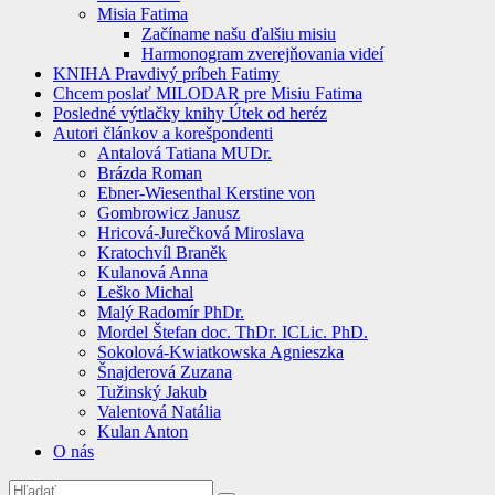
Misia Fatima
Začíname našu ďalšiu misiu
Harmonogram zverejňovania videí
KNIHA Pravdivý príbeh Fatimy
Chcem poslať MILODAR pre Misiu Fatima
Posledné výtlačky knihy Útek od heréz
Autori článkov a korešpondenti
Antalová Tatiana MUDr.
Brázda Roman
Ebner-Wiesenthal Kerstine von
Gombrowicz Janusz
Hricová-Jurečková Miroslava
Kratochvíl Braněk
Kulanová Anna
Leško Michal
Malý Radomír PhDr.
Mordel Štefan doc. ThDr. ICLic. PhD.
Sokolová-Kwiatkowska Agnieszka
Šnajderová Zuzana
Tužinský Jakub
Valentová Natália
Kulan Anton
O nás