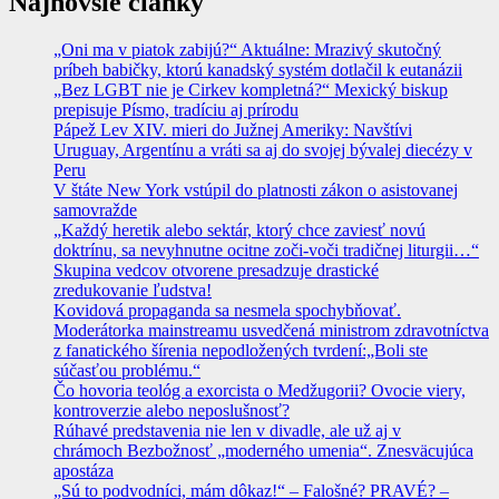
Najnovšie články
„Oni ma v piatok zabijú?“ Aktuálne: Mrazivý skutočný
príbeh babičky, ktorú kanadský systém dotlačil k eutanázii
„Bez LGBT nie je Cirkev kompletná?“ Mexický biskup
prepisuje Písmo, tradíciu aj prírodu
Pápež Lev XIV. mieri do Južnej Ameriky: Navštívi
Uruguay, Argentínu a vráti sa aj do svojej bývalej diecézy v
Peru
V štáte New York vstúpil do platnosti zákon o asistovanej
samovražde
„Každý heretik alebo sektár, ktorý chce zaviesť novú
doktrínu, sa nevyhnutne ocitne zoči-voči tradičnej liturgii…“
Skupina vedcov otvorene presadzuje drastické
zredukovanie ľudstva!
Kovidová propaganda sa nesmela spochybňovať.
Moderátorka mainstreamu usvedčená ministrom zdravotníctva
z fanatického šírenia nepodložených tvrdení:„Boli ste
súčasťou problému.“
Čo hovoria teológ a exorcista o Medžugorii? Ovocie viery,
kontroverzie alebo neposlušnosť?
Rúhavé predstavenia nie len v divadle, ale už aj v
chrámoch Bezbožnosť „moderného umenia“. Znesväcujúca
apostáza
„Sú to podvodníci, mám dôkaz!“ – Falošné? PRAVÉ? –