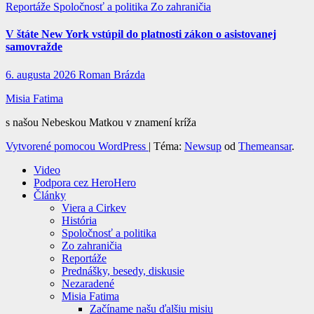
Reportáže
Spoločnosť a politika
Zo zahraničia
V štáte New York vstúpil do platnosti zákon o asistovanej
samovražde
6. augusta 2026
Roman Brázda
Misia Fatima
s našou Nebeskou Matkou v znamení kríža
Vytvorené pomocou WordPress
|
Téma:
Newsup
od
Themeansar
.
Video
Podpora cez HeroHero
Články
Viera a Cirkev
História
Spoločnosť a politika
Zo zahraničia
Reportáže
Prednášky, besedy, diskusie
Nezaradené
Misia Fatima
Začíname našu ďalšiu misiu