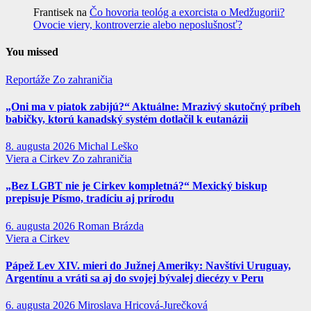
Frantisek
na
Čo hovoria teológ a exorcista o Medžugorii?
Ovocie viery, kontroverzie alebo neposlušnosť?
You missed
Reportáže
Zo zahraničia
„Oni ma v piatok zabijú?“ Aktuálne: Mrazivý skutočný príbeh
babičky, ktorú kanadský systém dotlačil k eutanázii
8. augusta 2026
Michal Leško
Viera a Cirkev
Zo zahraničia
„Bez LGBT nie je Cirkev kompletná?“ Mexický biskup
prepisuje Písmo, tradíciu aj prírodu
6. augusta 2026
Roman Brázda
Viera a Cirkev
Pápež Lev XIV. mieri do Južnej Ameriky: Navštívi Uruguay,
Argentínu a vráti sa aj do svojej bývalej diecézy v Peru
6. augusta 2026
Miroslava Hricová-Jurečková