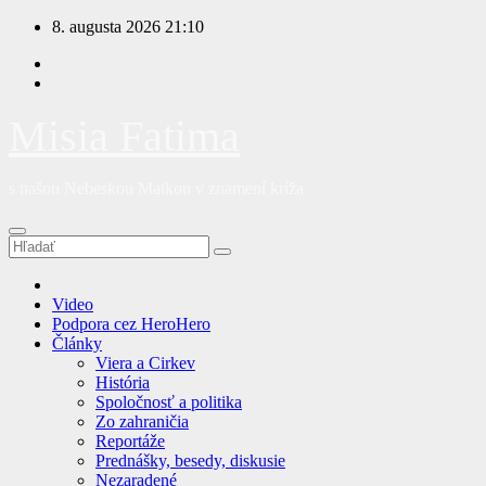
Prejsť
8. augusta 2026
21:10
na
obsah
Misia Fatima
s našou Nebeskou Matkou v znamení kríža
Video
Podpora cez HeroHero
Články
Viera a Cirkev
História
Spoločnosť a politika
Zo zahraničia
Reportáže
Prednášky, besedy, diskusie
Nezaradené