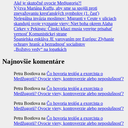
Aké je skutočné ovocie Medjugorja?!
Výzva Mariána Kuffu, aby sme sa spojili proti
znevažovaniu kresťanských symbolov (1. časť)
Nelegálna invázia moslimov: Migranti v Ceute v uliciach
skandujú svoje vyznanie viery: Niet boha okrem Alaha
Cirkev v Pekingu: Čínski kňazi musia verejne prisahať
vernosť Komunistickej strane
Španielska enkláva JE varovaním pre Európu: Zlyhanie
ochrany hraníc a bezradnosť socialistov
„Božstvo vedy“ na lopatkách
Najnovšie komentáre
Petra Bostlova
na
Čo hovoria teológ a exorcista o
Medžugorii? Ovocie viery, kontroverzie alebo neposlušnosť?
Petra Bostlova
na
Čo hovoria teológ a exorcista o
Medžugorii? Ovocie viery, kontroverzie alebo neposlušnosť?
Petra Bostlova
na
Čo hovoria teológ a exorcista o
Medžugorii? Ovocie viery, kontroverzie alebo neposlušnosť?
Petra Bostlova
na
Čo hovoria teológ a exorcista o
Medžugorii? Ovocie viery, kontroverzie alebo neposlušnosť?