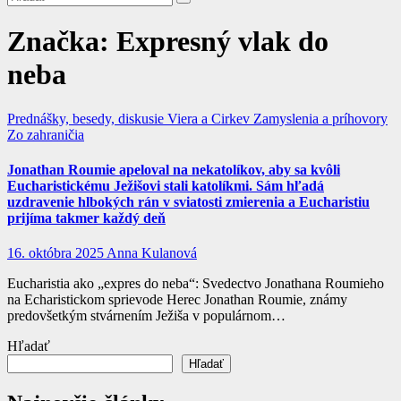
Značka:
Expresný vlak do
neba
Prednášky, besedy, diskusie
Viera a Cirkev
Zamyslenia a príhovory
Zo zahraničia
Jonathan Roumie apeloval na nekatolíkov, aby sa kvôli
Eucharistickému Ježišovi stali katolíkmi. Sám hľadá
uzdravenie hlbokých rán v sviatosti zmierenia a Eucharistiu
prijíma takmer každý deň
16. októbra 2025
Anna Kulanová
Eucharistia ako „expres do neba“: Svedectvo Jonathana Roumieho
na Echaristickom sprievode Herec Jonathan Roumie, známy
predovšetkým stvárnením Ježiša v populárnom…
Hľadať
Hľadať