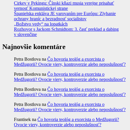
Cirkev v Pekingu: Čínski kňazi musia verejne prisahať
vernosť Komunistickej strane
Španielska enkláva JE varovaním pre Európu: Zlyhanie
ochrany hraníc a bezradnosť socialistov
„Božstvo vedy“ na lopatkách
Rozhovor s Jackom Schmidtom: 3. časť preklad a dabing
v slovenčine
Najnovšie komentáre
Petra Bostlova
na
Čo hovoria teológ a exorcista o
Medžugorii? Ovocie viery, kontroverzie alebo neposlušnosť?
Petra Bostlova
na
Čo hovoria teológ a exorcista o
Medžugorii? Ovocie viery, kontroverzie alebo neposlušnosť?
Petra Bostlova
na
Čo hovoria teológ a exorcista o
Medžugorii? Ovocie viery, kontroverzie alebo neposlušnosť?
Petra Bostlova
na
Čo hovoria teológ a exorcista o
Medžugorii? Ovocie viery, kontroverzie alebo neposlušnosť?
Frantisek
na
Čo hovoria teológ a exorcista o Medžugorii?
Ovocie viery, kontroverzie alebo neposlušnosť?