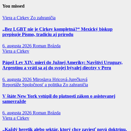
You missed
Viera a Cirkev
Zo zahraničia
„Bez LGBT nie je Cirkev kompletná?“ Mexický biskup
prepisuje Písmo, tradíciu aj prírodu
6. augusta 2026
Roman Brázda
Viera a Cirkev
Pápež Lev XIV. mieri do Južnej Ameriky: Navštívi Uruguay,
Argentínu a vráti sa aj do svojej bývalej diecézy v Peru
6. augusta 2026
Miroslava Hricová-Jurečková
Reportáže
Spoločnosť a politika
Zo zahraničia
V štáte New York vstúpil do platnosti zákon o asistovanej
samovražde
6. augusta 2026
Roman Brázda
Viera a Cirkev
„Každý heretik alebo sektár, ktorý chce zaviesť novú doktrínu,