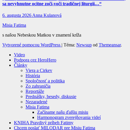
sa nevyhnutne ocitne zoči-voči tradičnej liturgii…“
6. augusta 2026
Anna Kulanová
Misia Fatima
s našou Nebeskou Matkou v znamení kríža
Vytvorené pomocou WordPress
|
Téma:
Newsup
od
Themeansar
.
Video
Podpora cez HeroHero
Články
Viera a Cirkev
História
Spoločnosť a politika
Zo zahraničia
Reportáže
Prednášky, besedy, diskusie
Nezaradené
Misia Fatima
Začíname našu ďalšiu misiu
Harmonogram zverejňovania videí
KNIHA Pravdivý príbeh Fatimy
Chcem poslať MILODAR pre Misiu Fatima