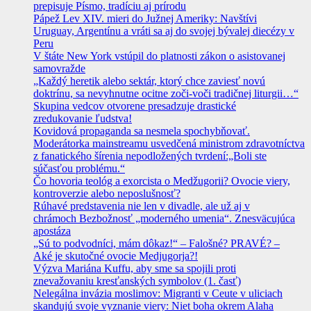
prepisuje Písmo, tradíciu aj prírodu
Pápež Lev XIV. mieri do Južnej Ameriky: Navštívi
Uruguay, Argentínu a vráti sa aj do svojej bývalej diecézy v
Peru
V štáte New York vstúpil do platnosti zákon o asistovanej
samovražde
„Každý heretik alebo sektár, ktorý chce zaviesť novú
doktrínu, sa nevyhnutne ocitne zoči-voči tradičnej liturgii…“
Skupina vedcov otvorene presadzuje drastické
zredukovanie ľudstva!
Kovidová propaganda sa nesmela spochybňovať.
Moderátorka mainstreamu usvedčená ministrom zdravotníctva
z fanatického šírenia nepodložených tvrdení:„Boli ste
súčasťou problému.“
Čo hovoria teológ a exorcista o Medžugorii? Ovocie viery,
kontroverzie alebo neposlušnosť?
Rúhavé predstavenia nie len v divadle, ale už aj v
chrámoch Bezbožnosť „moderného umenia“. Znesväcujúca
apostáza
„Sú to podvodníci, mám dôkaz!“ – Falošné? PRAVÉ? –
Aké je skutočné ovocie Medjugorja?!
Výzva Mariána Kuffu, aby sme sa spojili proti
znevažovaniu kresťanských symbolov (1. časť)
Nelegálna invázia moslimov: Migranti v Ceute v uliciach
skandujú svoje vyznanie viery: Niet boha okrem Alaha