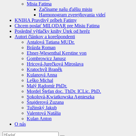
Misia Fatima
Začíname našu ďalšiu misiu
Harmonogram zverejňovania videí
KNIHA Pravdivý príbeh Fatimy
Chcem poslať MILODAR pre Misiu Fatima
Posledné výtlačky knihy Útek od heréz
Autori článkov a korešpondenti
Antalová Tatiana MUDr.
Brázda Roman
Ebner-Wiesenthal Kerstine von
Gombrowicz Janusz
Hricová-Jurečková Miroslava
Kratochvíl Braněk
Kulanová Anna
Leško Michal
Malý Radomír PhDr.
Mordel Štefan doc. ThDr. ICLic. PhD.
Sokolová-Kwiatkowska Agnieszka
Šnajderová Zuzana
Tužinský Jakub
Valentová Natália
Kulan Anton
O nás