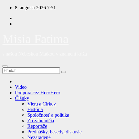
Prejsť
8. augusta 2026
7:51
na
obsah
Misia Fatima
s našou Nebeskou Matkou v znamení kríža
Video
Podpora cez HeroHero
Články
Viera a Cirkev
História
Spoločnosť a politika
Zo zahraničia
Reportáže
Prednášky, besedy, diskusie
Nezaradené