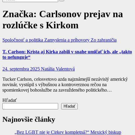
Značka:
Carlsonov prejav na
rozlúčke s Kirkom
Spoločnosť a politika
Zamyslenia a príhovory
Zo zahraničia
T. Carlson: Krista aj Kirka zabili v snahe umlčať ich, ale „takto
to nefunguje“
24. septembra 2025
Natália Valentová
Tucker Carlson, celosvetovo azda najznámejší nezávislý americký
novinár, vystúpil s výbušnou a kontroverznou rečou na
spomienkovej bohoslužbe za zavraždeného politického…
Hľadať
Hľadať
Najnovšie články
„Bez LGBT nie je Cirkev kompletná?“ Mexický biskup