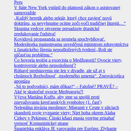
Peru
V štáte New York vstúpil do platnosti zákon o asistovanej
samovražde
„Každý heretik alebo sektár, ktorý chce zaviesť novú
doktrínu, sa nevyhnutne ocitne zoči-voči tradičnej liturgii…“
Skupina vedcov otvorene presadzuje drastické
zredukovanie ľudstva!
Kovidová propaganda sa nesmela spochybňovať.
Moderátorka mainstreamu usvedčená ministrom zdravotníctva
z fanatického šírenia nepodložených tvrdení:„Boli ste
súčasťou problému.“
Čo hovoria teológ a exorcista o Medžugorii? Ovocie viery,
kontroverzie alebo neposlušnosť?
Rúhavé predstavenia nie len v divadle, ale už aj v
chrámoch Bezbožnosť „moderného umenia“. Znesväcujúca
apostáza
„Sú to podvodníci, mám dôkaz!“ – Falošné? PRAVÉ? –
Aké je skutočné ovocie Medjugorja?!
Výzva Mariána Kuffu, aby sme sa spojili proti
znevažovaniu kresťanských symbolov (1. časť)
Nelegálna invázia moslimov: Migranti v Ceute v uliciach
skandujú svoje vyznanie viery: Niet boha okrem Alaha
Cirkev v Pekingu: Čínski kňazi musia verejne prisahať
vernosť Komunistickej strane
Španielska enkláva JE varovaním pre Európu: Zlyhanie