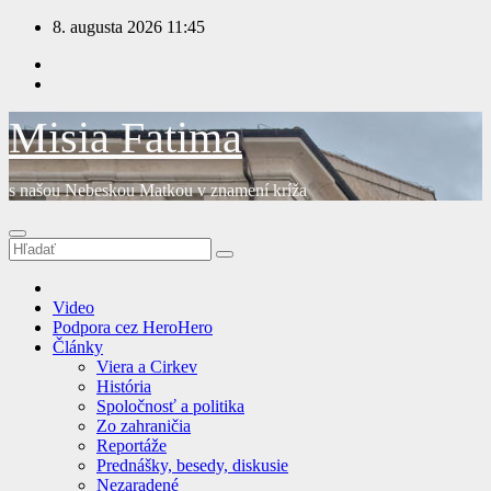
Prejsť
8. augusta 2026
11:45
na
obsah
Misia Fatima
s našou Nebeskou Matkou v znamení kríža
Video
Podpora cez HeroHero
Články
Viera a Cirkev
História
Spoločnosť a politika
Zo zahraničia
Reportáže
Prednášky, besedy, diskusie
Nezaradené