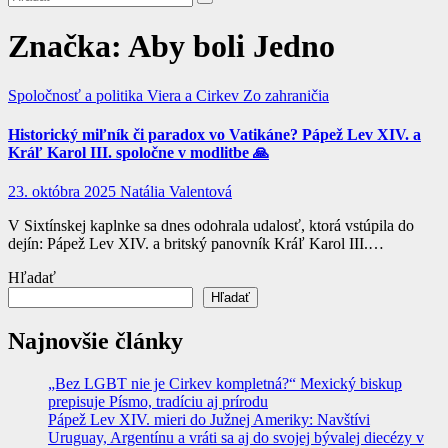
Značka:
Aby boli Jedno
Spoločnosť a politika
Viera a Cirkev
Zo zahraničia
Historický miľník či paradox vo Vatikáne? Pápež Lev XIV. a
Kráľ Karol III. spoločne v modlitbe 🙏
23. októbra 2025
Natália Valentová
V Sixtínskej kaplnke sa dnes odohrala udalosť, ktorá vstúpila do
dejín: Pápež Lev XIV. a britský panovník Kráľ Karol III.…
Hľadať
Hľadať
Najnovšie články
„Bez LGBT nie je Cirkev kompletná?“ Mexický biskup
prepisuje Písmo, tradíciu aj prírodu
Pápež Lev XIV. mieri do Južnej Ameriky: Navštívi
Uruguay, Argentínu a vráti sa aj do svojej bývalej diecézy v