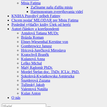
Misia Fatima
Začíname našu ďalšiu misiu
Harmonogram zverejňovania videí
KNIHA Pravdivý príbeh Fatimy
Chcem poslať MILODAR pre Misiu Fatima
Posledné výtlačky knihy Útek od heréz
Autori článkov a korešpondenti
Antalová Tatiana MUDr.
Brázda Roman
Ebner-Wiesenthal Kerstine von
Gombrowicz Janusz
Hricová-Jurečková Miroslava
Kratochvíl Braněk
Kulanová Anna
Leško Michal
Malý Radomír PhDr.
Mordel Štefan doc. ThDr. ICLic. PhD.
Sokolová-Kwiatkowska Agnieszka
Šnajderová Zuzana
Tužinský Jakub
Valentová Natália
Kulan Anton
O nás