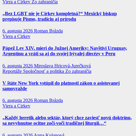
Viera a Cirkev
Zo zahraničia
„Bez LGBT nie je Cirkev kompletná?“ Mexický biskup
prepisuje Písmo, tradíciu aj prírodu
6. augusta 2026
Roman Brázda
Viera a Cirkev
Pápež Lev XIV. mieri do Južnej Ameriky: Navštívi Uruguay,
Argentínu a vráti sa aj do svojej bývalej diecézy v Peru
6. augusta 2026
Miroslava Hricová-Jurečková
Reportáže
Spoločnosť a politika
Zo zahraničia
V štáte New York vstúpil do platnosti zákon o asistovanej
samovražde
6. augusta 2026
Roman Brázda
Viera a Cirkev
„Každý heretik alebo sektár, ktorý chce zaviesť novú doktrínu,
sa nevyhnutne ocitne zoči-voči tradičnej liturgii…“
6. augusta 2026
Anna Kulanová