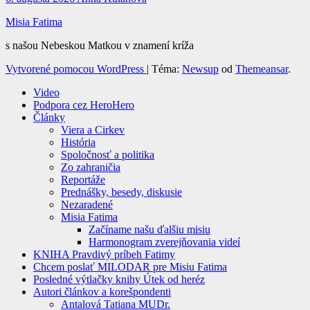
Misia Fatima
s našou Nebeskou Matkou v znamení kríža
Vytvorené pomocou WordPress
|
Téma:
Newsup
od
Themeansar
.
Video
Podpora cez HeroHero
Články
Viera a Cirkev
História
Spoločnosť a politika
Zo zahraničia
Reportáže
Prednášky, besedy, diskusie
Nezaradené
Misia Fatima
Začíname našu ďalšiu misiu
Harmonogram zverejňovania videí
KNIHA Pravdivý príbeh Fatimy
Chcem poslať MILODAR pre Misiu Fatima
Posledné výtlačky knihy Útek od heréz
Autori článkov a korešpondenti
Antalová Tatiana MUDr.