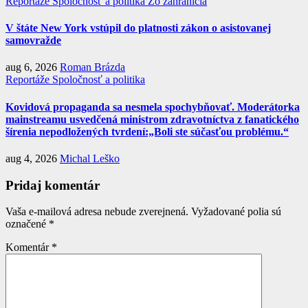
Reportáže
Spoločnosť a politika
Zo zahraničia
V štáte New York vstúpil do platnosti zákon o asistovanej
samovražde
aug 6, 2026
Roman Brázda
Reportáže
Spoločnosť a politika
Kovidová propaganda sa nesmela spochybňovať. Moderátorka
mainstreamu usvedčená ministrom zdravotníctva z fanatického
šírenia nepodložených tvrdení:„Boli ste súčasťou problému.“
aug 4, 2026
Michal Leško
Pridaj komentár
Vaša e-mailová adresa nebude zverejnená.
Vyžadované polia sú
označené
*
Komentár
*