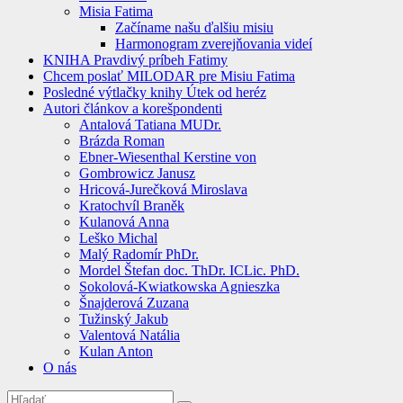
Misia Fatima
Začíname našu ďalšiu misiu
Harmonogram zverejňovania videí
KNIHA Pravdivý príbeh Fatimy
Chcem poslať MILODAR pre Misiu Fatima
Posledné výtlačky knihy Útek od heréz
Autori článkov a korešpondenti
Antalová Tatiana MUDr.
Brázda Roman
Ebner-Wiesenthal Kerstine von
Gombrowicz Janusz
Hricová-Jurečková Miroslava
Kratochvíl Braněk
Kulanová Anna
Leško Michal
Malý Radomír PhDr.
Mordel Štefan doc. ThDr. ICLic. PhD.
Sokolová-Kwiatkowska Agnieszka
Šnajderová Zuzana
Tužinský Jakub
Valentová Natália
Kulan Anton
O nás