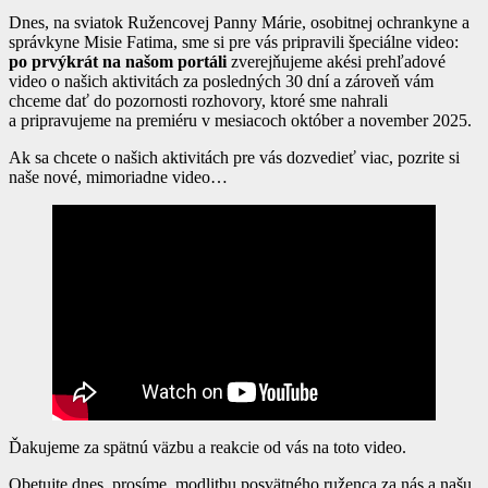
Dnes, na sviatok Ružencovej Panny Márie, osobitnej ochrankyne a
správkyne Misie Fatima, sme si pre vás pripravili špeciálne video:
po prvýkrát na našom portáli
zverejňujeme akési prehľadové
video o našich aktivitách za posledných 30 dní a zároveň vám
chceme dať do pozornosti rozhovory, ktoré sme nahrali
a pripravujeme na premiéru v mesiacoch október a november 2025.
Ak sa chcete o našich aktivitách pre vás dozvedieť viac, pozrite si
naše nové, mimoriadne video…
Ďakujeme za spätnú väzbu a reakcie od vás na toto video.
Obetujte dnes, prosíme, modlitbu posvätného ruženca za nás a našu