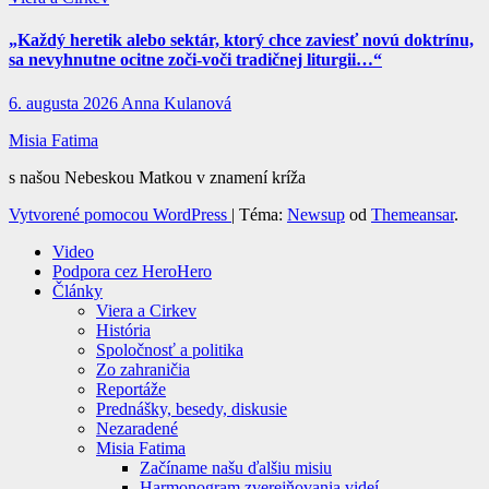
„Každý heretik alebo sektár, ktorý chce zaviesť novú doktrínu,
sa nevyhnutne ocitne zoči-voči tradičnej liturgii…“
6. augusta 2026
Anna Kulanová
Misia Fatima
s našou Nebeskou Matkou v znamení kríža
Vytvorené pomocou WordPress
|
Téma:
Newsup
od
Themeansar
.
Video
Podpora cez HeroHero
Články
Viera a Cirkev
História
Spoločnosť a politika
Zo zahraničia
Reportáže
Prednášky, besedy, diskusie
Nezaradené
Misia Fatima
Začíname našu ďalšiu misiu
Harmonogram zverejňovania videí