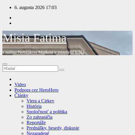
Prejsť
6. augusta 2026
17:03
na
obsah
Misia Fatima
s našou Nebeskou Matkou v znamení kríža
Video
Podpora cez HeroHero
Články
Viera a Cirkev
História
Spoločnosť a politika
Zo zahraničia
Reportáže
Prednášky, besedy, diskusie
Nezaradené