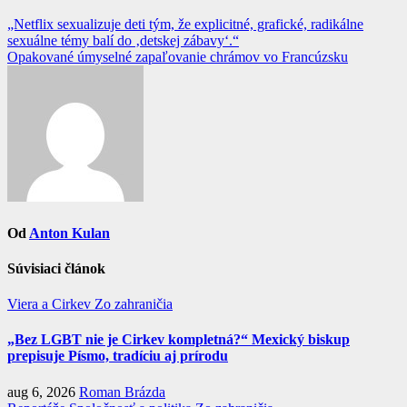
Navigácia
„Netflix sexualizuje deti tým, že explicitné, grafické, radikálne
sexuálne témy balí do ‚detskej zábavy‘.“
v
Opakované úmyselné zapaľovanie chrámov vo Francúzsku
článku
Od
Anton Kulan
Súvisiaci článok
Viera a Cirkev
Zo zahraničia
„Bez LGBT nie je Cirkev kompletná?“ Mexický biskup
prepisuje Písmo, tradíciu aj prírodu
aug 6, 2026
Roman Brázda