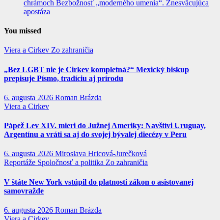
chrámoch Bezbožnosť „moderného umenia“. Znesväcujúca
apostáza
You missed
Viera a Cirkev
Zo zahraničia
„Bez LGBT nie je Cirkev kompletná?“ Mexický biskup
prepisuje Písmo, tradíciu aj prírodu
6. augusta 2026
Roman Brázda
Viera a Cirkev
Pápež Lev XIV. mieri do Južnej Ameriky: Navštívi Uruguay,
Argentínu a vráti sa aj do svojej bývalej diecézy v Peru
6. augusta 2026
Miroslava Hricová-Jurečková
Reportáže
Spoločnosť a politika
Zo zahraničia
V štáte New York vstúpil do platnosti zákon o asistovanej
samovražde
6. augusta 2026
Roman Brázda
Viera a Cirkev