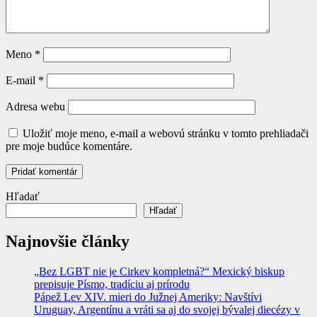
Meno
*
E-mail
*
Adresa webu
Uložiť moje meno, e-mail a webovú stránku v tomto prehliadači
pre moje budúce komentáre.
Hľadať
Hľadať
Najnovšie články
„Bez LGBT nie je Cirkev kompletná?“ Mexický biskup
prepisuje Písmo, tradíciu aj prírodu
Pápež Lev XIV. mieri do Južnej Ameriky: Navštívi
Uruguay, Argentínu a vráti sa aj do svojej bývalej diecézy v