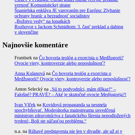
vernosť Komunistickej strane
Španielska enkláva JE varovaním pre Európu: Zlyhanie
ochrany hraníc a bezradnosť socialistov
„Božstvo vedy“ na lopatkách
Rozhovor s Jackom Schmidtom: 3. časť preklad a dabing
v slovenčine
Najnovšie komentáre
Frantisek
na
Čo hovoria teológ a exorcista o Medžugorii?
Ovocie viery, kontroverzie alebo neposlušnosť?
Anna Kulanová
na
Čo hovoria teológ a exorcista o
Medžugorii? Ovocie viery, kontroverzie alebo neposlušnosť?
Anton Selecký
na
„Sú to podvodníci, mám dôkaz!“ –
Falošné? PRAVÉ? – Aké je skutočné ovocie Medjugorja?!
Ivan Vlček
na
Kovidová propaganda sa nesmela
spochybňovať. Moderátorka mainstreamu usvedčená
ministrom zdravotníctva z fanatického šírenia nepodložených
tvrdení:„Boli ste súčasťou problému.“
n.a.
na
Rúhavé predstavenia nie len v divadle, ale už aj v