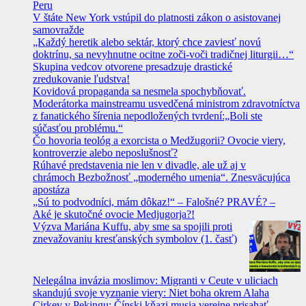
Peru
V štáte New York vstúpil do platnosti zákon o asistovanej
samovražde
„Každý heretik alebo sektár, ktorý chce zaviesť novú
doktrínu, sa nevyhnutne ocitne zoči-voči tradičnej liturgii…“
Skupina vedcov otvorene presadzuje drastické
zredukovanie ľudstva!
Kovidová propaganda sa nesmela spochybňovať.
Moderátorka mainstreamu usvedčená ministrom zdravotníctva
z fanatického šírenia nepodložených tvrdení:„Boli ste
súčasťou problému.“
Čo hovoria teológ a exorcista o Medžugorii? Ovocie viery,
kontroverzie alebo neposlušnosť?
Rúhavé predstavenia nie len v divadle, ale už aj v
chrámoch Bezbožnosť „moderného umenia“. Znesväcujúca
apostáza
„Sú to podvodníci, mám dôkaz!“ – Falošné? PRAVÉ? –
Aké je skutočné ovocie Medjugorja?!
Výzva Mariána Kuffu, aby sme sa spojili proti
znevažovaniu kresťanských symbolov (1. časť)
Nelegálna invázia moslimov: Migranti v Ceute v uliciach
skandujú svoje vyznanie viery: Niet boha okrem Alaha
Cirkev v Pekingu: Čínski kňazi musia verejne prisahať