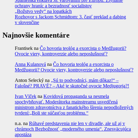
Španielska enkláva JE varovaním pre Európu: Zlyhanie
ochrany hraníc a bezradnosť socialistov
„Božstvo vedy“ na lopatkách
Rozhovor s Jackom Schmidtom: 3. časť preklad a dabing
v slovenčine
Najnovšie komentáre
Frantisek
na
Čo hovoria teológ a exorcista o Medžugorii?
Ovocie viery, kontroverzie alebo neposlušnosť?
Anna Kulanová
na
Čo hovoria teológ a exorcista o
Medžugorii? Ovocie viery, kontroverzie alebo neposlušnosť?
Anton Selecký
na
„Sú to podvodníci, mám dôkaz!“ –
Falošné? PRAVÉ? – Aké je skutočné ovocie Medjugorja?!
Ivan Vlček
na
Kovidová propaganda sa nesmela
spochybňovať. Moderátorka mainstreamu usvedčená
ministrom zdravotníctva z fanatického šírenia nepodložených
tvrdení:„Boli ste súčasťou problému.“
n.a.
na
Rúhavé predstavenia nie len v divadle, ale už aj v
chrámoch Bezbožnosť „moderného umenia“. Znesväcujúca
apostáza