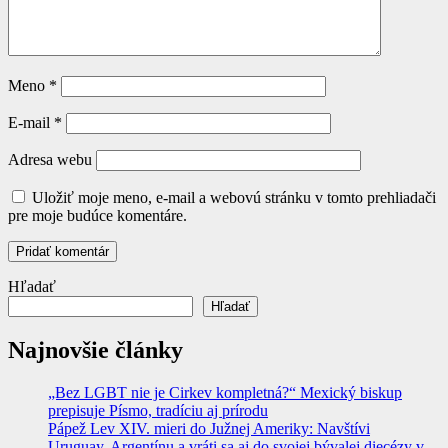
Meno
*
E-mail
*
Adresa webu
Uložiť moje meno, e-mail a webovú stránku v tomto prehliadači
pre moje budúce komentáre.
Hľadať
Hľadať
Najnovšie články
„Bez LGBT nie je Cirkev kompletná?“ Mexický biskup
prepisuje Písmo, tradíciu aj prírodu
Pápež Lev XIV. mieri do Južnej Ameriky: Navštívi
Uruguay, Argentínu a vráti sa aj do svojej bývalej diecézy v