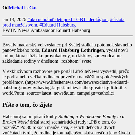
Od
Michal Leško
jan 13, 2026
#ako uchrániť deti pred LGBT ideológiou
,
#čistota
pred manželstvom
,
#Eduard Habsburg
EWTN-News-Ambassador-Eduard-Habsburg
Bývalý maďarský veľvyslanec pri Svätej stolici a potomok slávneho
panovníckeho rodu,
Eduard Habsburg-Lothringen
, vydal novú
knihu, ktorá slúži ako provokatívny, no láskavý sprievodca pre
zakladanie rodiny v dnešnom „rozbitom“ svete.
V exkluzívnom rozhovore pre portál LifeSiteNews vysvetlil, prečo
je podľa neho veľká rodina odpoveďou na väčšinu spoločenských
problémov. (https://www.lifesitenews.com/news/exclusive-eduard-
habsburg-on-why-having-large-families-is-the-greatest-gift-to-the-
world/?utm_source=latest_news&utm_campaign=catholic)
Píšte o tom, čo žijete
Habsburg sa pri písaní knihy
Building a Wholesome Family in a
Broken World
držal starej scenáristickej rady: „Píš o tom, čo
poznáš.“ Po 30 rokoch manželstva, šiestich deťoch a dvoch
vnúčatách tvrdí, že rodina je tou najlepšou skúsenosťou jeho života.