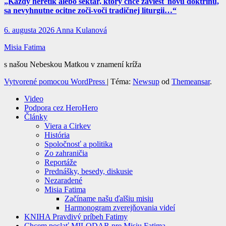
„Každý heretik alebo sektár, ktorý chce zaviesť novú doktrínu,
sa nevyhnutne ocitne zoči-voči tradičnej liturgii…“
6. augusta 2026
Anna Kulanová
Misia Fatima
s našou Nebeskou Matkou v znamení kríža
Vytvorené pomocou WordPress
|
Téma:
Newsup
od
Themeansar
.
Video
Podpora cez HeroHero
Články
Viera a Cirkev
História
Spoločnosť a politika
Zo zahraničia
Reportáže
Prednášky, besedy, diskusie
Nezaradené
Misia Fatima
Začíname našu ďalšiu misiu
Harmonogram zverejňovania videí
KNIHA Pravdivý príbeh Fatimy
Chcem poslať MILODAR pre Misiu Fatima