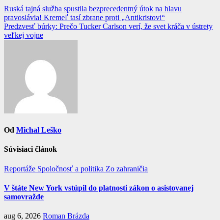
Navigácia
Ruská tajná služba spustila bezprecedentný útok na hlavu
pravoslávia! Kremeľ tasí zbrane proti „Antikristovi“
v
Predzvesť búrky: Prečo Tucker Carlson verí, že svet kráča v ústrety
článku
veľkej vojne
Od
Michal Leško
Súvisiaci článok
Reportáže
Spoločnosť a politika
Zo zahraničia
V štáte New York vstúpil do platnosti zákon o asistovanej
samovražde
aug 6, 2026
Roman Brázda