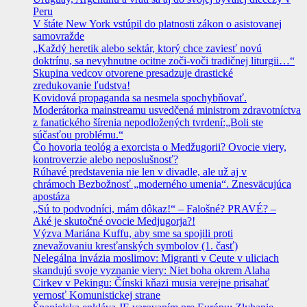
Peru
V štáte New York vstúpil do platnosti zákon o asistovanej
samovražde
„Každý heretik alebo sektár, ktorý chce zaviesť novú
doktrínu, sa nevyhnutne ocitne zoči-voči tradičnej liturgii…“
Skupina vedcov otvorene presadzuje drastické
zredukovanie ľudstva!
Kovidová propaganda sa nesmela spochybňovať.
Moderátorka mainstreamu usvedčená ministrom zdravotníctva
z fanatického šírenia nepodložených tvrdení:„Boli ste
súčasťou problému.“
Čo hovoria teológ a exorcista o Medžugorii? Ovocie viery,
kontroverzie alebo neposlušnosť?
Rúhavé predstavenia nie len v divadle, ale už aj v
chrámoch Bezbožnosť „moderného umenia“. Znesväcujúca
apostáza
„Sú to podvodníci, mám dôkaz!“ – Falošné? PRAVÉ? –
Aké je skutočné ovocie Medjugorja?!
Výzva Mariána Kuffu, aby sme sa spojili proti
znevažovaniu kresťanských symbolov (1. časť)
Nelegálna invázia moslimov: Migranti v Ceute v uliciach
skandujú svoje vyznanie viery: Niet boha okrem Alaha
Cirkev v Pekingu: Čínski kňazi musia verejne prisahať
vernosť Komunistickej strane