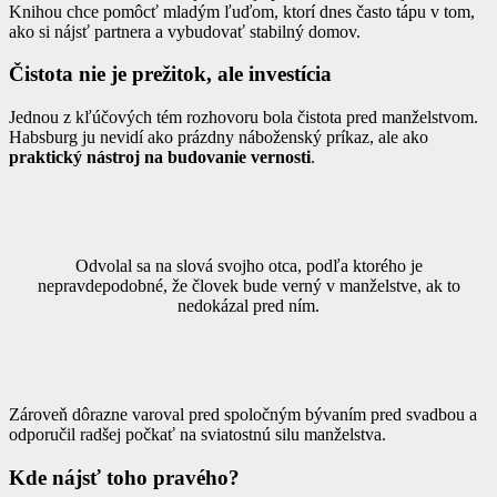
Knihou chce pomôcť mladým ľuďom, ktorí dnes často tápu v tom,
ako si nájsť partnera a vybudovať stabilný domov.
Čistota nie je prežitok, ale investícia
Jednou z kľúčových tém rozhovoru bola čistota pred manželstvom.
Habsburg ju nevidí ako prázdny náboženský príkaz, ale ako
praktický nástroj na budovanie vernosti
.
Odvolal sa na slová svojho otca, podľa ktorého je
nepravdepodobné, že človek bude verný v manželstve, ak to
nedokázal pred ním.
Zároveň dôrazne varoval pred spoločným bývaním pred svadbou a
odporučil radšej počkať na sviatostnú silu manželstva.
Kde nájsť toho pravého?