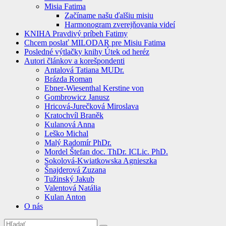
Misia Fatima
Začíname našu ďalšiu misiu
Harmonogram zverejňovania videí
KNIHA Pravdivý príbeh Fatimy
Chcem poslať MILODAR pre Misiu Fatima
Posledné výtlačky knihy Útek od heréz
Autori článkov a korešpondenti
Antalová Tatiana MUDr.
Brázda Roman
Ebner-Wiesenthal Kerstine von
Gombrowicz Janusz
Hricová-Jurečková Miroslava
Kratochvíl Braněk
Kulanová Anna
Leško Michal
Malý Radomír PhDr.
Mordel Štefan doc. ThDr. ICLic. PhD.
Sokolová-Kwiatkowska Agnieszka
Šnajderová Zuzana
Tužinský Jakub
Valentová Natália
Kulan Anton
O nás