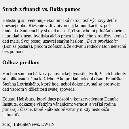
Strach z financií vs. Božia pomoc
Habsburg si uvedomuje ekonomickú náročnosť výchovy detí v
dnešnej dobe. Riešenie vidí v otvorenej komunikácii už počas
randenia. Snúbenci by si mali ujasniť, či sú ochotní prinášať obete –
napríklad zmenu bydliska alebo prácu len jedného z rodičov, kým sú
deti malé. Svoj postoj uzavrel starým heslom
„Deus providebit“
(Boh sa postará), pričom zdôraznil, že odvahu rodičov Boh nenechá
bez pomoci.
Odkaz predkov
Hoci on sám pochádza z panovníckej dynastie, tvrdí, že ich hodnoty
sú aplikovateľné na každého. Ako príklad uviedol cisára Františka
Štefana Lotrinského, ktorý hoci nebol dokonalý, stal sa pre svoje
deti vzorom v dôležitosti svätej spovede.
Eduard Habsburg, ktorý dnes pôsobí v konzervatívnom Danube
Institute, odkazuje všetkým váhajúcim: vernosť a veľká rodina
prinášajú šťastie, ktoré krátkodobé vzťahy nikdy nedokážu
nahradiť.
zdroj: LifeSiteNews, EWTN