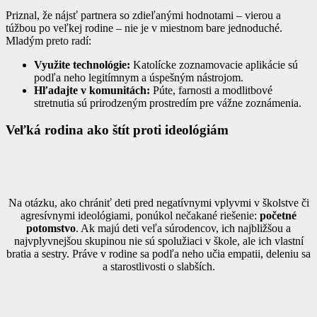
Priznal, že nájsť partnera so zdieľanými hodnotami – vierou a
túžbou po veľkej rodine – nie je v miestnom bare jednoduché.
Mladým preto radí:
Využite technológie:
Katolícke zoznamovacie aplikácie sú
podľa neho legitímnym a úspešným nástrojom.
Hľadajte v komunitách:
Púte, farnosti a modlitbové
stretnutia sú prirodzeným prostredím pre vážne zoznámenia.
Veľká rodina ako štít proti ideológiám
Na otázku, ako chrániť deti pred negatívnymi vplyvmi v školstve či
agresívnymi ideológiami, ponúkol nečakané riešenie:
početné
potomstvo
. Ak majú deti veľa súrodencov, ich najbližšou a
najvplyvnejšou skupinou nie sú spolužiaci v škole, ale ich vlastní
bratia a sestry. Práve v rodine sa podľa neho učia empatii, deleniu sa
a starostlivosti o slabších.