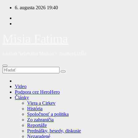
Prejsť
6. augusta 2026
19:40
na
obsah
Misia Fatima
s našou Nebeskou Matkou v znamení kríža
Video
Podpora cez HeroHero
Články
Viera a Cirkev
História
Spoločnosť a politika
Zo zahraničia
Reportáže
Prednášky, besedy, diskusie
Nezaradené