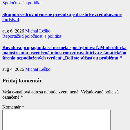
Spoločnosť a politika
Skupina vedcov otvorene presadzuje drastické zredukovanie
ľudstva!
aug 6, 2026
Michal Leško
Reportáže
Spoločnosť a politika
Kovidová propaganda sa nesmela spochybňovať. Moderátorka
mainstreamu usvedčená ministrom zdravotníctva z fanatického
šírenia nepodložených tvrdení:„Boli ste súčasťou problému.“
aug 4, 2026
Michal Leško
Pridaj komentár
Vaša e-mailová adresa nebude zverejnená.
Vyžadované polia sú
označené
*
Komentár
*