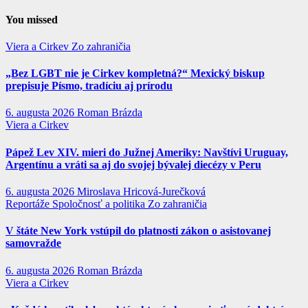
You missed
Viera a Cirkev
Zo zahraničia
„Bez LGBT nie je Cirkev kompletná?“ Mexický biskup
prepisuje Písmo, tradíciu aj prírodu
6. augusta 2026
Roman Brázda
Viera a Cirkev
Pápež Lev XIV. mieri do Južnej Ameriky: Navštívi Uruguay,
Argentínu a vráti sa aj do svojej bývalej diecézy v Peru
6. augusta 2026
Miroslava Hricová-Jurečková
Reportáže
Spoločnosť a politika
Zo zahraničia
V štáte New York vstúpil do platnosti zákon o asistovanej
samovražde
6. augusta 2026
Roman Brázda
Viera a Cirkev