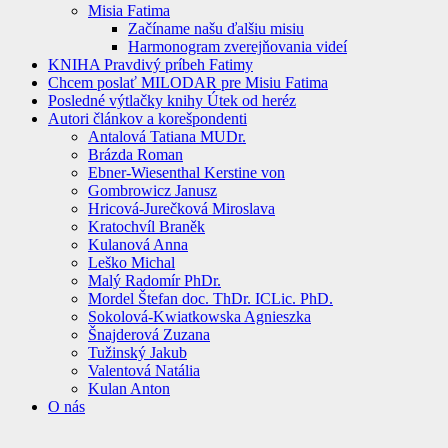
Misia Fatima
Začíname našu ďalšiu misiu
Harmonogram zverejňovania videí
KNIHA Pravdivý príbeh Fatimy
Chcem poslať MILODAR pre Misiu Fatima
Posledné výtlačky knihy Útek od heréz
Autori článkov a korešpondenti
Antalová Tatiana MUDr.
Brázda Roman
Ebner-Wiesenthal Kerstine von
Gombrowicz Janusz
Hricová-Jurečková Miroslava
Kratochvíl Braněk
Kulanová Anna
Leško Michal
Malý Radomír PhDr.
Mordel Štefan doc. ThDr. ICLic. PhD.
Sokolová-Kwiatkowska Agnieszka
Šnajderová Zuzana
Tužinský Jakub
Valentová Natália
Kulan Anton
O nás