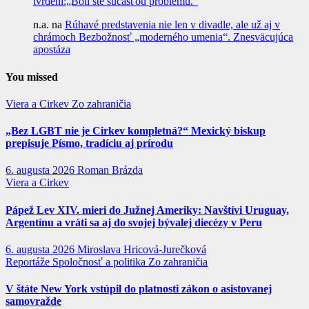
tvrdení:„Boli ste súčasťou problému.“
n.a.
na
Rúhavé predstavenia nie len v divadle, ale už aj v
chrámoch Bezbožnosť „moderného umenia“. Znesväcujúca
apostáza
You missed
Viera a Cirkev
Zo zahraničia
„Bez LGBT nie je Cirkev kompletná?“ Mexický biskup
prepisuje Písmo, tradíciu aj prírodu
6. augusta 2026
Roman Brázda
Viera a Cirkev
Pápež Lev XIV. mieri do Južnej Ameriky: Navštívi Uruguay,
Argentínu a vráti sa aj do svojej bývalej diecézy v Peru
6. augusta 2026
Miroslava Hricová-Jurečková
Reportáže
Spoločnosť a politika
Zo zahraničia
V štáte New York vstúpil do platnosti zákon o asistovanej
samovražde