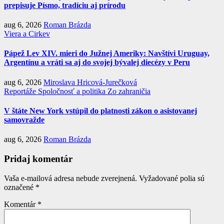
prepisuje Písmo, tradíciu aj prírodu
aug 6, 2026
Roman Brázda
Viera a Cirkev
Pápež Lev XIV. mieri do Južnej Ameriky: Navštívi Uruguay,
Argentínu a vráti sa aj do svojej bývalej diecézy v Peru
aug 6, 2026
Miroslava Hricová-Jurečková
Reportáže
Spoločnosť a politika
Zo zahraničia
V štáte New York vstúpil do platnosti zákon o asistovanej
samovražde
aug 6, 2026
Roman Brázda
Pridaj komentár
Vaša e-mailová adresa nebude zverejnená.
Vyžadované polia sú
označené
*
Komentár
*