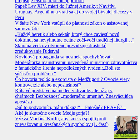
prepisuje Písmo, tradíciu aj prírodu
Pápež Lev XIV. mieri do Južnej Ameriky: Navštívi
Uruguay, Argentínu a vráti sa aj do svojej bývalej diecézy v
Peru
V štáte New York vstúpil do platnosti zákon o asistovanej
samovražde
„Každý heretik alebo sektár, ktorý chce zaviesť novú
doktrínu, sa nevyhnutne ocitne zoči-voči tradičnej liturgii…“
Skupina vedcov otvorene presadzuje drastické
zredukovanie ľudstva!
Kovidová propaganda sa nesmela spochybňovať.
Moderátorka mainstreamu usvedčená ministrom zdravotníctva
z fanatického šírenia nepodložených tvrdení:„Boli ste
súčasťou problému.“
Čo hovoria teológ a exorcista o Medžugorii? Ovocie viery,
kontroverzie alebo neposlušnosť?
Rúhavé predstavenia nie len v divadle, ale už aj v
chrámoch Bezbožnosť „moderného umenia“. Znesväcujúca
apostáza
„Sú to podvodníci, mám dôkaz!“ – Falošné? PRAVÉ? –
Aké je skutočné ovocie Medjugorja?!
Výzva Mariána Kuffu, aby sme sa spojili proti
znevažovaniu kresťanských symbolov (1. časť)