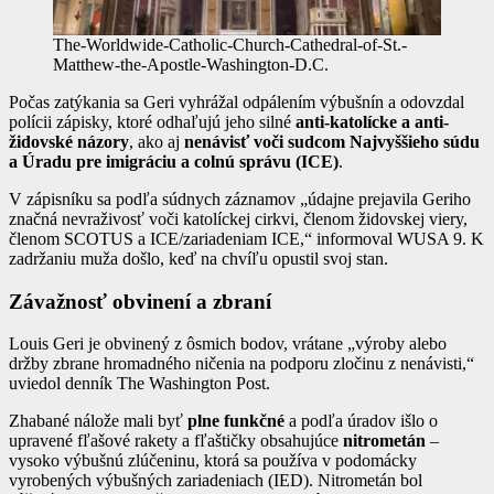
The-Worldwide-Catholic-Church-Cathedral-of-St.-
Matthew-the-Apostle-Washington-D.C.
Počas zatýkania sa Geri vyhrážal odpálením výbušnín a odovzdal
polícii zápisky, ktoré odhaľujú jeho silné
anti-katolícke a anti-
židovské názory
, ako aj
nenávisť voči sudcom Najvyššieho súdu
a Úradu pre imigráciu a colnú správu (ICE)
.
V zápisníku sa podľa súdnych záznamov „údajne prejavila Geriho
značná nevraživosť voči katolíckej cirkvi, členom židovskej viery,
členom SCOTUS a ICE/zariadeniam ICE,“ informoval WUSA 9. K
zadržaniu muža došlo, keď na chvíľu opustil svoj stan.
Závažnosť obvinení a zbraní
Louis Geri je obvinený z ôsmich bodov, vrátane „výroby alebo
držby zbrane hromadného ničenia na podporu zločinu z nenávisti,“
uviedol denník The Washington Post.
Zhabané nálože mali byť
plne funkčné
a podľa úradov išlo o
upravené fľašové rakety a fľaštičky obsahujúce
nitrometán
–
vysoko výbušnú zlúčeninu, ktorá sa používa v podomácky
vyrobených výbušných zariadeniach (IED). Nitrometán bol