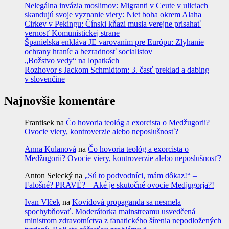
Nelegálna invázia moslimov: Migranti v Ceute v uliciach
skandujú svoje vyznanie viery: Niet boha okrem Alaha
Cirkev v Pekingu: Čínski kňazi musia verejne prisahať
vernosť Komunistickej strane
Španielska enkláva JE varovaním pre Európu: Zlyhanie
ochrany hraníc a bezradnosť socialistov
„Božstvo vedy“ na lopatkách
Rozhovor s Jackom Schmidtom: 3. časť preklad a dabing
v slovenčine
Najnovšie komentáre
Frantisek
na
Čo hovoria teológ a exorcista o Medžugorii?
Ovocie viery, kontroverzie alebo neposlušnosť?
Anna Kulanová
na
Čo hovoria teológ a exorcista o
Medžugorii? Ovocie viery, kontroverzie alebo neposlušnosť?
Anton Selecký
na
„Sú to podvodníci, mám dôkaz!“ –
Falošné? PRAVÉ? – Aké je skutočné ovocie Medjugorja?!
Ivan Vlček
na
Kovidová propaganda sa nesmela
spochybňovať. Moderátorka mainstreamu usvedčená
ministrom zdravotníctva z fanatického šírenia nepodložených