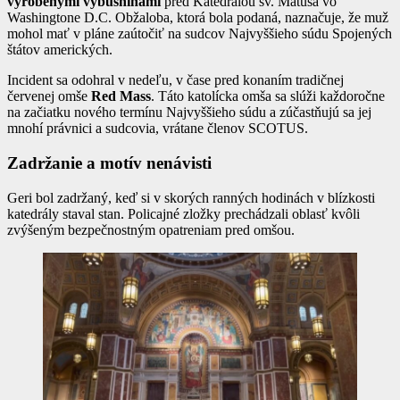
vyrobenými výbušninami
pred Katedrálou sv. Matúša vo
Washingtone D.C. Obžaloba, ktorá bola podaná, naznačuje, že muž
mohol mať v pláne zaútočiť na sudcov Najvyššieho súdu Spojených
štátov amerických.
Incident sa odohral v nedeľu, v čase pred konaním tradičnej
červenej omše
Red Mass
. Táto katolícka omša sa slúži každoročne
na začiatku nového termínu Najvyššieho súdu a zúčastňujú sa jej
mnohí právnici a sudcovia, vrátane členov SCOTUS.
Zadržanie a motív nenávisti
Geri bol zadržaný, keď si v skorých ranných hodinách v blízkosti
katedrály staval stan. Policajné zložky prechádzali oblasť kvôli
zvýšeným bezpečnostným opatreniam pred omšou.