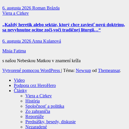
6. augusta 2026
Roman Brázda
Viera a Cirkev
„Každý heretik alebo sektár, ktorý chce zaviesť novú doktrínu,
sa nevyhnutne ocitne zoči-voči tradičnej liturgii…“
6. augusta 2026
Anna Kulanová
Misia Fatima
s našou Nebeskou Matkou v znamení kríža
Vytvorené pomocou WordPress
|
Téma:
Newsup
od
Themeansar
.
Video
Podpora cez HeroHero
Články
Viera a Cirkev
História
Spoločnosť a politika
Zo zahraničia
Reportáže
Prednášky, besedy, diskusie
Nezaradené