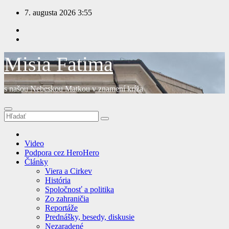
Prejsť
7. augusta 2026
3:55
na
obsah
Misia Fatima
s našou Nebeskou Matkou v znamení kríža
Video
Podpora cez HeroHero
Články
Viera a Cirkev
História
Spoločnosť a politika
Zo zahraničia
Reportáže
Prednášky, besedy, diskusie
Nezaradené