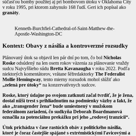
súčasťou bomby použitej aj pri bombovom útoku v Oklahoma City
v roku 1995, pri ktorom zahynulo 168 ľudí. Geri ich popísal ako
granáty
.
Kenneth-Burchfiel-Cathedral-of-Saint-Matthew-the-
Apostle-Washington-DC
Kontext: Obavy z násilia a kontroverzné rozsudky
Plánovaný útok sa objavil len pár dní po tom, čo bol
Nicholas
Roske
odsúdený na len osem rokov väzenia za plánovanie vraždy
sudcu Najvyššieho súdu
Bretta Kavanaugha
v roku 2022. Podľa
niektorých komentátorov, vrátane šéfredaktorky
The Federalist
Mollie Hemingway
, tento mierny rozsudok mohol slúžiť ako
„zelená pre útoky“
na konzervatívnych sudcov.
Roske, ktorý údajne po svojom zatknutí začal tvrdiť, že je žena,
dostal nižší trest s prihliadnutím na podmienky väzby a fakt, že
ako „transgender žena“ bude umiestnený v mužskom
federálnom zariadení, čo sudkyňa Deborah Boardmanová
označila za potenciálnu prekážku pri jeho „rodovej tranzícii“.
Útok prichádza v čase rastúcich obáv z politického násilia,
ktoré je čoraz častejšie spájané s extrémistickými ľavicovými a