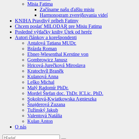
Misia Fatima
Začíname našu ďalšiu misiu
Harmonogram zverejňovania videí
KNIHA Pravdivý príbeh Fatimy
Chcem poslať MILODAR pre Misiu Fatima
Posledné výtlačky knihy Útek od heréz
Autori článkov a korešpondenti
Antalová Tatiana MUDr.
Brázda Roman
Ebner-Wiesenthal Kerstine von
Gombrowicz Janusz
Hricová-Jurečková Miroslava
Kratochvíl Braněk
Kulanová Anna
Leško Michal
Malý Radomír PhDr.
Mordel Štefan doc. ThDr. ICLic. PhD.
Sokolová-Kwiatkowska Agnieszka
Šnajderová Zuzana
Tužinský Jakub
Valentová Natália
Kulan Anton
O nás