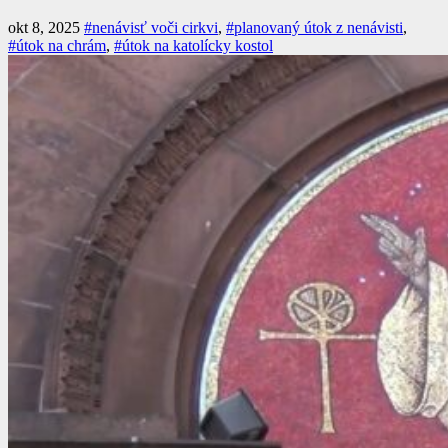
okt 8, 2025
#nenávisť voči cirkvi
,
#planovaný útok z nenávisti
,
#útok na chrám
,
#útok na katolícky kostol