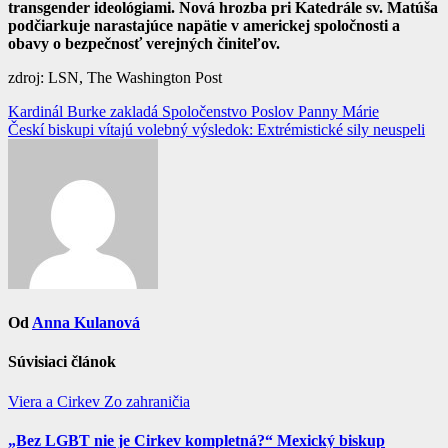
transgender ideológiami. Nová hrozba pri Katedrále sv. Matúša
podčiarkuje narastajúce napätie v americkej spoločnosti a
obavy o bezpečnosť verejných činiteľov.
zdroj: LSN, The Washington Post
Navigácia
Kardinál Burke zakladá Spoločenstvo Poslov Panny Márie
Českí biskupi vítajú volebný výsledok: Extrémistické sily neuspeli
v
článku
Od
Anna Kulanová
Súvisiaci článok
Viera a Cirkev
Zo zahraničia
„Bez LGBT nie je Cirkev kompletná?“ Mexický biskup