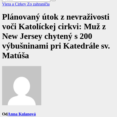
Viera a Cirkev
Zo zahraničia
Plánovaný útok z nevraživosti
voči Katolíckej cirkvi: Muž z
New Jersey chytený s 200
výbušninami pri Katedrále sv.
Matúša
Od
Anna Kulanová