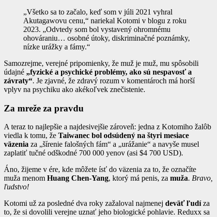
„Všetko sa to začalo, keď som v júli 2021 vyhral
Akutagawovu cenu,“ nariekal Kotomi v blogu z roku
2023. „Odvtedy som bol vystavený ohromnému
ohováraniu… osobné útoky, diskriminačné poznámky,
nízke urážky a fámy.“
Samozrejme, verejné pripomienky, že muž je muž, mu spôsobili
údajné
„fyzické a psychické problémy, ako sú nespavosť a
závraty“
. Je zjavné, že zdravý rozum v komentároch má horší
vplyv na psychiku ako akékoľvek znečistenie.
Za mreže za pravdu
A teraz to najlepšie a najdesivejšie zároveň: jedna z Kotomiho žalôb
viedla k tomu, že
Taiwanec bol odsúdený na štyri mesiace
väzenia
za „šírenie falošných fám“ a „urážanie“ a navyše musel
zaplatiť tučné odškodné 700 000 yenov (asi $4 700 USD).
Áno, žijeme v ére, kde môžete ísť do väzenia za to, že označíte
muža menom
Huang Chen-Yang
, ktorý má penis, za
muža
.
Bravo,
ľudstvo!
Kotomi už za posledné dva roky zažaloval najmenej
deväť ľudí
za
to, že si dovolili verejne uznať jeho biologické pohlavie. Reduxx sa