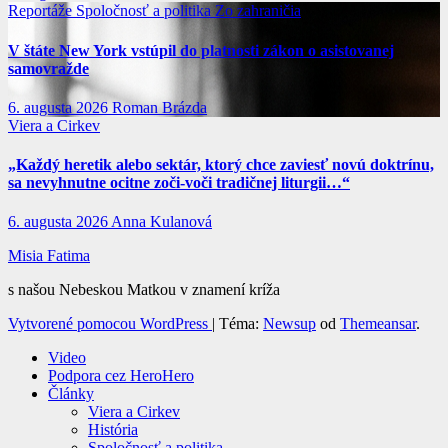
Reportáže
Spoločnosť a politika
Zo zahraničia
V štáte New York vstúpil do platnosti zákon o asistovanej
samovražde
6. augusta 2026
Roman Brázda
Viera a Cirkev
„Každý heretik alebo sektár, ktorý chce zaviesť novú doktrínu,
sa nevyhnutne ocitne zoči-voči tradičnej liturgii…“
6. augusta 2026
Anna Kulanová
Misia Fatima
s našou Nebeskou Matkou v znamení kríža
Vytvorené pomocou WordPress
|
Téma:
Newsup
od
Themeansar
.
Video
Podpora cez HeroHero
Články
Viera a Cirkev
História
Spoločnosť a politika