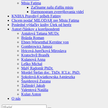
Misia Fatima
Začíname našu ďalšiu misiu
Harmonogram zverejňovania videí
KNIHA Pravdivý príbeh Fatimy
Chcem poslať MILODAR pre Misiu Fatima
Posledné výtlačky knihy Útek od heréz
Autori článkov a korešpondenti
Antalová Tatiana MUDr.
Brázda Roman
Ebner-Wiesenthal Kerstine von
Gombrowicz Janusz
Hricová-Jurečková Miroslava
Kratochvíl Braněk
Kulanová Anna
Leško Michal
Malý Radomír PhDr.
Mordel Štefan doc. ThDr. ICLic. PhD.
Sokolová-Kwiatkowska Agnieszka
Šnajderová Zuzana
Tužinský Jakub
Valentová Natália
Kulan Anton
O nás