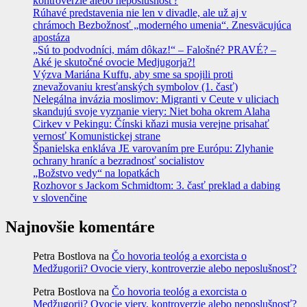
kontroverzie alebo neposlušnosť?
Rúhavé predstavenia nie len v divadle, ale už aj v
chrámoch Bezbožnosť „moderného umenia“. Znesväcujúca
apostáza
„Sú to podvodníci, mám dôkaz!“ – Falošné? PRAVÉ? –
Aké je skutočné ovocie Medjugorja?!
Výzva Mariána Kuffu, aby sme sa spojili proti
znevažovaniu kresťanských symbolov (1. časť)
Nelegálna invázia moslimov: Migranti v Ceute v uliciach
skandujú svoje vyznanie viery: Niet boha okrem Alaha
Cirkev v Pekingu: Čínski kňazi musia verejne prisahať
vernosť Komunistickej strane
Španielska enkláva JE varovaním pre Európu: Zlyhanie
ochrany hraníc a bezradnosť socialistov
„Božstvo vedy“ na lopatkách
Rozhovor s Jackom Schmidtom: 3. časť preklad a dabing
v slovenčine
Najnovšie komentáre
Petra Bostlova
na
Čo hovoria teológ a exorcista o
Medžugorii? Ovocie viery, kontroverzie alebo neposlušnosť?
Petra Bostlova
na
Čo hovoria teológ a exorcista o
Medžugorii? Ovocie viery, kontroverzie alebo neposlušnosť?