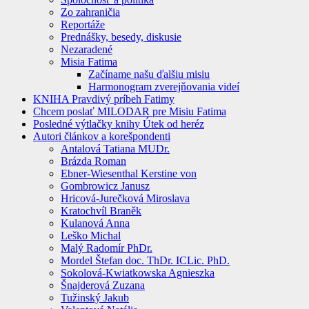
Zo zahraničia
Reportáže
Prednášky, besedy, diskusie
Nezaradené
Misia Fatima
Začíname našu ďalšiu misiu
Harmonogram zverejňovania videí
KNIHA Pravdivý príbeh Fatimy
Chcem poslať MILODAR pre Misiu Fatima
Posledné výtlačky knihy Útek od heréz
Autori článkov a korešpondenti
Antalová Tatiana MUDr.
Brázda Roman
Ebner-Wiesenthal Kerstine von
Gombrowicz Janusz
Hricová-Jurečková Miroslava
Kratochvíl Braněk
Kulanová Anna
Leško Michal
Malý Radomír PhDr.
Mordel Štefan doc. ThDr. ICLic. PhD.
Sokolová-Kwiatkowska Agnieszka
Šnajderová Zuzana
Tužinský Jakub