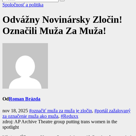
Spoločnosť a politika
Odvážny Novinársky Zločin!
Označili Muža Za Muža!
Od
Roman Brázda
nov 18, 2025
#označiť muža za muža je zločin
,
#portál zažalovaný
za označenie muža ako muža
,
#Reduxx
zdroj: AP Archive Theatre group putting trans women in the
spotlight