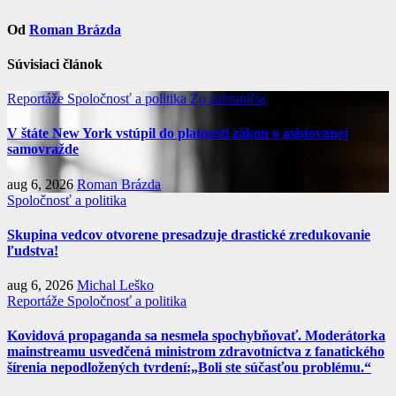
Od
Roman Brázda
Súvisiaci článok
Reportáže
Spoločnosť a politika
Zo zahraničia
V štáte New York vstúpil do platnosti zákon o asistovanej
samovražde
aug 6, 2026
Roman Brázda
Spoločnosť a politika
Skupina vedcov otvorene presadzuje drastické zredukovanie
ľudstva!
aug 6, 2026
Michal Leško
Reportáže
Spoločnosť a politika
Kovidová propaganda sa nesmela spochybňovať. Moderátorka
mainstreamu usvedčená ministrom zdravotníctva z fanatického
šírenia nepodložených tvrdení:„Boli ste súčasťou problému.“