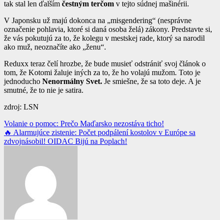
tak stal len ďalším
čestným terčom
v tejto súdnej mašinérii.
V Japonsku už majú dokonca na „misgendering“ (nesprávne
označenie pohlavia, ktoré si daná osoba želá) zákony. Predstavte si,
že vás pokutujú za to, že kolegu v mestskej rade, ktorý sa narodil
ako muž, neoznačíte ako „ženu“.
Reduxx teraz čelí hrozbe, že bude musieť odstrániť svoj článok o
tom, že Kotomi žaluje iných za to, že ho volajú mužom. Toto je
jednoducho
Nenormálny Svet.
Je smiešne, že sa toto deje. A je
smutné, že to nie je satira.
zdroj: LSN
Navigácia
Volanie o pomoc: Prečo Maďarsko nezostáva ticho!
🔥 Alarmujúce zistenie: Počet podpálení kostolov v Európe sa
v
zdvojnásobil! OIDAC Bijú na Poplach!
článku