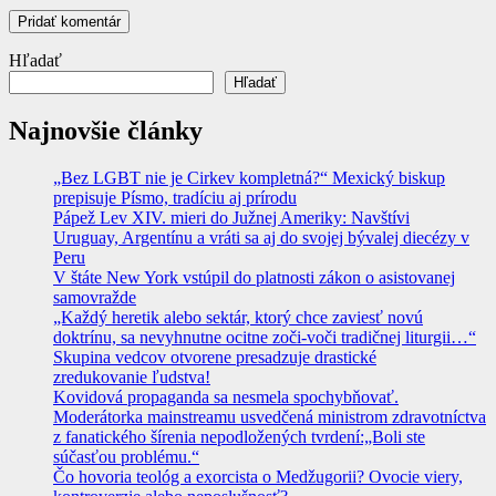
Hľadať
Hľadať
Najnovšie články
„Bez LGBT nie je Cirkev kompletná?“ Mexický biskup
prepisuje Písmo, tradíciu aj prírodu
Pápež Lev XIV. mieri do Južnej Ameriky: Navštívi
Uruguay, Argentínu a vráti sa aj do svojej bývalej diecézy v
Peru
V štáte New York vstúpil do platnosti zákon o asistovanej
samovražde
„Každý heretik alebo sektár, ktorý chce zaviesť novú
doktrínu, sa nevyhnutne ocitne zoči-voči tradičnej liturgii…“
Skupina vedcov otvorene presadzuje drastické
zredukovanie ľudstva!
Kovidová propaganda sa nesmela spochybňovať.
Moderátorka mainstreamu usvedčená ministrom zdravotníctva
z fanatického šírenia nepodložených tvrdení:„Boli ste
súčasťou problému.“
Čo hovoria teológ a exorcista o Medžugorii? Ovocie viery,