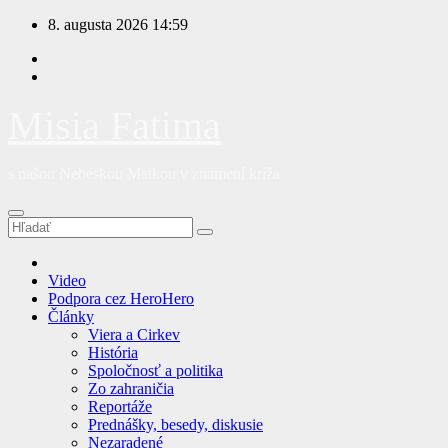
Prejsť
8. augusta 2026
14:59
na
obsah
Misia Fatima
s našou Nebeskou Matkou v znamení kríža
Video
Podpora cez HeroHero
Články
Viera a Cirkev
História
Spoločnosť a politika
Zo zahraničia
Reportáže
Prednášky, besedy, diskusie
Nezaradené