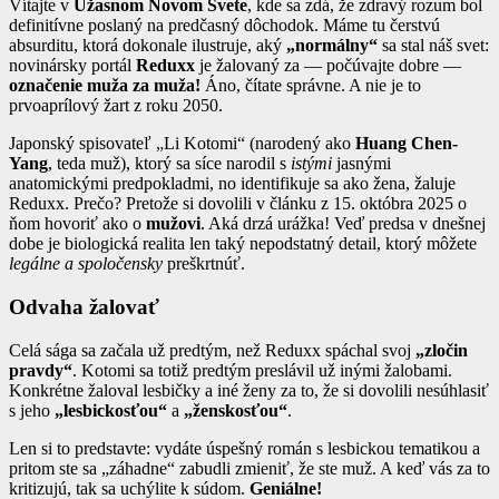
Vítajte v
Úžasnom Novom Svete
, kde sa zdá, že zdravý rozum bol
definitívne poslaný na predčasný dôchodok. Máme tu čerstvú
absurditu, ktorá dokonale ilustruje, aký
„normálny“
sa stal náš svet:
novinársky portál
Reduxx
je žalovaný za — počúvajte dobre —
označenie muža za muža!
Áno, čítate správne. A nie je to
prvoaprílový žart z roku 2050.
Japonský spisovateľ „Li Kotomi“ (narodený ako
Huang Chen-
Yang
, teda muž), ktorý sa síce narodil s
istými
jasnými
anatomickými predpokladmi, no identifikuje sa ako žena, žaluje
Reduxx. Prečo? Pretože si dovolili v článku z 15. októbra 2025 o
ňom hovoriť ako o
mužovi
. Aká drzá urážka! Veď predsa v dnešnej
dobe je biologická realita len taký nepodstatný detail, ktorý môžete
legálne a spoločensky
preškrtnúť.
Odvaha žalovať
Celá sága sa začala už predtým, než Reduxx spáchal svoj
„zločin
pravdy“
. Kotomi sa totiž predtým preslávil už inými žalobami.
Konkrétne žaloval lesbičky a iné ženy za to, že si dovolili nesúhlasiť
s jeho
„lesbickosťou“
a
„ženskosťou“
.
Len si to predstavte: vydáte úspešný román s lesbickou tematikou a
pritom ste sa „záhadne“ zabudli zmieniť, že ste muž. A keď vás za to
kritizujú, tak sa uchýlite k súdom.
Geniálne!