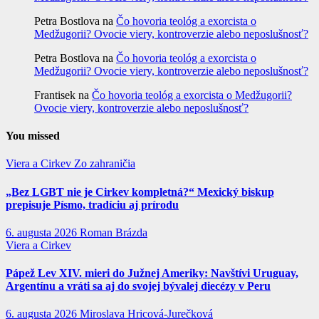
Petra Bostlova
na
Čo hovoria teológ a exorcista o
Medžugorii? Ovocie viery, kontroverzie alebo neposlušnosť?
Petra Bostlova
na
Čo hovoria teológ a exorcista o
Medžugorii? Ovocie viery, kontroverzie alebo neposlušnosť?
Frantisek
na
Čo hovoria teológ a exorcista o Medžugorii?
Ovocie viery, kontroverzie alebo neposlušnosť?
You missed
Viera a Cirkev
Zo zahraničia
„Bez LGBT nie je Cirkev kompletná?“ Mexický biskup
prepisuje Písmo, tradíciu aj prírodu
6. augusta 2026
Roman Brázda
Viera a Cirkev
Pápež Lev XIV. mieri do Južnej Ameriky: Navštívi Uruguay,
Argentínu a vráti sa aj do svojej bývalej diecézy v Peru
6. augusta 2026
Miroslava Hricová-Jurečková