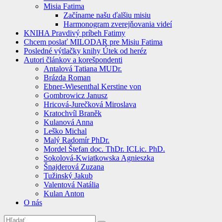
Misia Fatima
Začíname našu ďalšiu misiu
Harmonogram zverejňovania videí
KNIHA Pravdivý príbeh Fatimy
Chcem poslať MILODAR pre Misiu Fatima
Posledné výtlačky knihy Útek od heréz
Autori článkov a korešpondenti
Antalová Tatiana MUDr.
Brázda Roman
Ebner-Wiesenthal Kerstine von
Gombrowicz Janusz
Hricová-Jurečková Miroslava
Kratochvíl Braněk
Kulanová Anna
Leško Michal
Malý Radomír PhDr.
Mordel Štefan doc. ThDr. ICLic. PhD.
Sokolová-Kwiatkowska Agnieszka
Šnajderová Zuzana
Tužinský Jakub
Valentová Natália
Kulan Anton
O nás