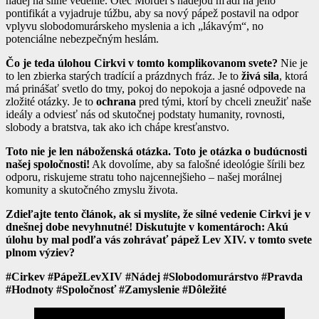
nádej na silné vedenie. Otec Mordel s nádejou hľadí na jeho
pontifikát a vyjadruje túžbu, aby sa nový pápež postavil na odpor
vplyvu slobodomurárskeho myslenia a ich „lákavým“, no
potenciálne nebezpečným heslám.
Čo je teda úlohou Cirkvi v tomto komplikovanom svete?
Nie je
to len zbierka starých tradícií a prázdnych fráz. Je to
živá sila
, ktorá
má prinášať svetlo do tmy, pokoj do nepokoja a jasné odpovede na
zložité otázky. Je to
ochrana
pred tými, ktorí by chceli zneužiť naše
ideály a odviesť nás od skutočnej podstaty humanity, rovnosti,
slobody a bratstva, tak ako ich chápe kresťanstvo.
Toto nie je len náboženská otázka. Toto je otázka o budúcnosti
našej spoločnosti!
Ak dovolíme, aby sa falošné ideológie šírili bez
odporu, riskujeme stratu toho najcennejšieho – našej morálnej
komunity a skutočného zmyslu života.
Zdieľajte tento článok, ak si myslíte, že silné vedenie Cirkvi je v
dnešnej dobe nevyhnutné! Diskutujte v komentároch: Akú
úlohu by mal podľa vás zohrávať pápež Lev XIV. v tomto svete
plnom výziev?
#Cirkev #PápežLevXIV #Nádej #Slobodomurárstvo #Pravda
#Hodnoty #Spoločnosť #Zamyslenie #Dôležité