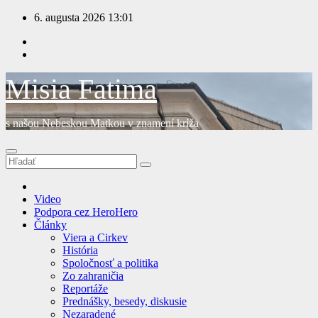
Prejsť
6. augusta 2026
13:01
na
obsah
Misia Fatima
s našou Nebeskou Matkou v znamení kríža
Video
Podpora cez HeroHero
Články
Viera a Cirkev
História
Spoločnosť a politika
Zo zahraničia
Reportáže
Prednášky, besedy, diskusie
Nezaradené