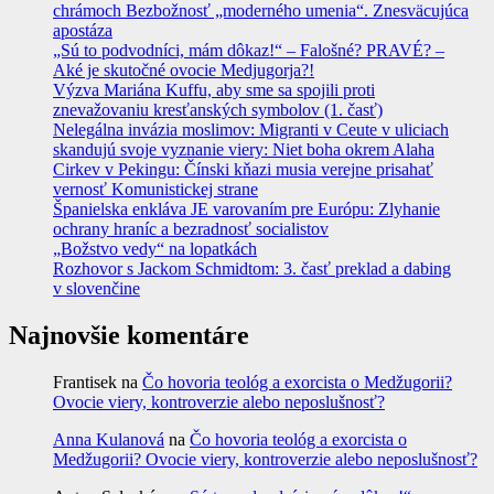
chrámoch Bezbožnosť „moderného umenia“. Znesväcujúca
apostáza
„Sú to podvodníci, mám dôkaz!“ – Falošné? PRAVÉ? –
Aké je skutočné ovocie Medjugorja?!
Výzva Mariána Kuffu, aby sme sa spojili proti
znevažovaniu kresťanských symbolov (1. časť)
Nelegálna invázia moslimov: Migranti v Ceute v uliciach
skandujú svoje vyznanie viery: Niet boha okrem Alaha
Cirkev v Pekingu: Čínski kňazi musia verejne prisahať
vernosť Komunistickej strane
Španielska enkláva JE varovaním pre Európu: Zlyhanie
ochrany hraníc a bezradnosť socialistov
„Božstvo vedy“ na lopatkách
Rozhovor s Jackom Schmidtom: 3. časť preklad a dabing
v slovenčine
Najnovšie komentáre
Frantisek
na
Čo hovoria teológ a exorcista o Medžugorii?
Ovocie viery, kontroverzie alebo neposlušnosť?
Anna Kulanová
na
Čo hovoria teológ a exorcista o
Medžugorii? Ovocie viery, kontroverzie alebo neposlušnosť?