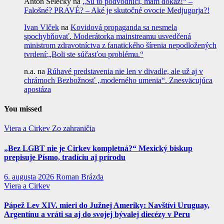
Anton Selecký
na
„Sú to podvodníci, mám dôkaz!“ –
Falošné? PRAVÉ? – Aké je skutočné ovocie Medjugorja?!
Ivan Vlček
na
Kovidová propaganda sa nesmela
spochybňovať. Moderátorka mainstreamu usvedčená
ministrom zdravotníctva z fanatického šírenia nepodložených
tvrdení:„Boli ste súčasťou problému.“
n.a.
na
Rúhavé predstavenia nie len v divadle, ale už aj v
chrámoch Bezbožnosť „moderného umenia“. Znesväcujúca
apostáza
You missed
Viera a Cirkev
Zo zahraničia
„Bez LGBT nie je Cirkev kompletná?“ Mexický biskup
prepisuje Písmo, tradíciu aj prírodu
6. augusta 2026
Roman Brázda
Viera a Cirkev
Pápež Lev XIV. mieri do Južnej Ameriky: Navštívi Uruguay,
Argentínu a vráti sa aj do svojej bývalej diecézy v Peru