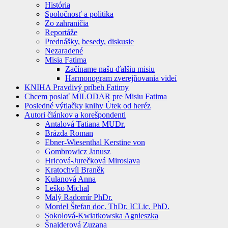
História
Spoločnosť a politika
Zo zahraničia
Reportáže
Prednášky, besedy, diskusie
Nezaradené
Misia Fatima
Začíname našu ďalšiu misiu
Harmonogram zverejňovania videí
KNIHA Pravdivý príbeh Fatimy
Chcem poslať MILODAR pre Misiu Fatima
Posledné výtlačky knihy Útek od heréz
Autori článkov a korešpondenti
Antalová Tatiana MUDr.
Brázda Roman
Ebner-Wiesenthal Kerstine von
Gombrowicz Janusz
Hricová-Jurečková Miroslava
Kratochvíl Braněk
Kulanová Anna
Leško Michal
Malý Radomír PhDr.
Mordel Štefan doc. ThDr. ICLic. PhD.
Sokolová-Kwiatkowska Agnieszka
Šnajderová Zuzana