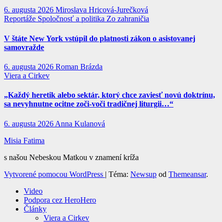
6. augusta 2026
Miroslava Hricová-Jurečková
Reportáže
Spoločnosť a politika
Zo zahraničia
V štáte New York vstúpil do platnosti zákon o asistovanej
samovražde
6. augusta 2026
Roman Brázda
Viera a Cirkev
„Každý heretik alebo sektár, ktorý chce zaviesť novú doktrínu,
sa nevyhnutne ocitne zoči-voči tradičnej liturgii…“
6. augusta 2026
Anna Kulanová
Misia Fatima
s našou Nebeskou Matkou v znamení kríža
Vytvorené pomocou WordPress
|
Téma:
Newsup
od
Themeansar
.
Video
Podpora cez HeroHero
Články
Viera a Cirkev