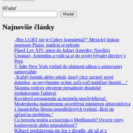
Hľadať
Hľadať
Najnovšie články
„Bez LGBT nie je Cirkev kompletná?“ Mexický biskup
prepisuje Písmo, tradíciu aj prírodu
Pápež Lev XIV. mieri do Južnej Ameriky: Navštívi
Uruguay, Argentínu a vráti sa aj do svojej bývalej diecézy v
Peru
V štáte New York vstúpil do platnosti zákon o asistovanej
samovražde
„Každý heretik alebo sektár, ktorý chce zaviesť novú
doktrínu, sa nevyhnutne ocitne zoči-voči tradičnej liturgii…“
Skupina vedcov otvorene presadzuje drastické
zredukovanie ľudstva!
Kovidová propaganda sa nesmela spochybňovať.
Moderátorka mainstreamu usvedčená ministrom zdravotníctva
z fanatického šírenia nepodložených tvrdení:„Boli ste
súčasťou problému.“
Čo hovoria teológ a exorcista o Medžugorii? Ovocie viery,
kontroverzie alebo neposlušnosť?
Rúhavé predstavenia nie len v divadle, ale už aj v