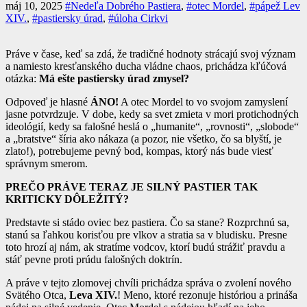
máj 10, 2025
#Nedeľa Dobrého Pastiera
,
#otec Mordel
,
#pápež Lev
XIV.
,
#pastiersky úrad
,
#úloha Cirkvi
Práve v čase, keď sa zdá, že tradičné hodnoty strácajú svoj význam
a namiesto kresťanského ducha vládne chaos, prichádza kľúčová
otázka:
Má ešte pastiersky úrad zmysel?
Odpoveď je hlasné
ÁNO!
A otec Mordel to vo svojom zamyslení
jasne potvrdzuje. V dobe, kedy sa svet zmieta v mori protichodných
ideológií, kedy sa falošné heslá o „humanite“, „rovnosti“, „slobode“
a „bratstve“ šíria ako nákaza (a pozor, nie všetko, čo sa blyští, je
zlato!), potrebujeme pevný bod, kompas, ktorý nás bude viesť
správnym smerom.
PREČO PRÁVE TERAZ JE SILNÝ PASTIER TAK
KRITICKY DÔLEŽITÝ?
Predstavte si stádo oviec bez pastiera. Čo sa stane? Rozprchnú sa,
stanú sa ľahkou korisťou pre vlkov a stratia sa v bludisku. Presne
toto hrozí aj nám, ak stratíme vodcov, ktorí budú strážiť pravdu a
stáť pevne proti prúdu falošných doktrín.
A práve v tejto zlomovej chvíli prichádza správa o zvolení nového
Svätého Otca,
Leva XIV.
! Meno, ktoré rezonuje históriou a prináša