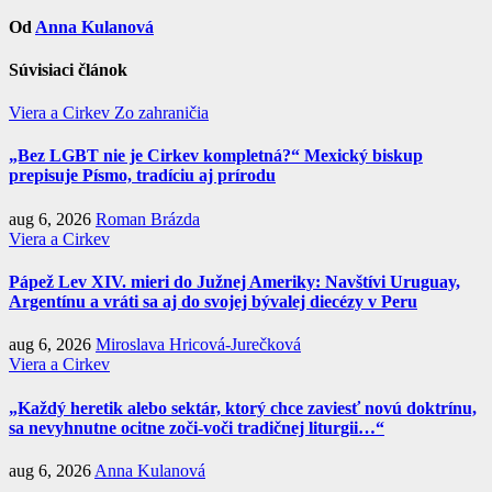
Od
Anna Kulanová
Súvisiaci článok
Viera a Cirkev
Zo zahraničia
„Bez LGBT nie je Cirkev kompletná?“ Mexický biskup
prepisuje Písmo, tradíciu aj prírodu
aug 6, 2026
Roman Brázda
Viera a Cirkev
Pápež Lev XIV. mieri do Južnej Ameriky: Navštívi Uruguay,
Argentínu a vráti sa aj do svojej bývalej diecézy v Peru
aug 6, 2026
Miroslava Hricová-Jurečková
Viera a Cirkev
„Každý heretik alebo sektár, ktorý chce zaviesť novú doktrínu,
sa nevyhnutne ocitne zoči-voči tradičnej liturgii…“
aug 6, 2026
Anna Kulanová