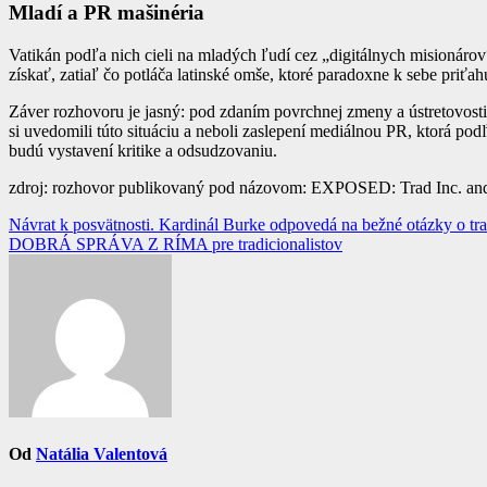
Mladí a PR mašinéria
Vatikán podľa nich cieli na mladých ľudí cez „digitálnych misionárov“
získať, zatiaľ čo potláča latinské omše, ktoré paradoxne k sebe priťa
Záver rozhovoru je jasný: pod zdaním povrchnej zmeny a ústretovosti 
si uvedomili túto situáciu a neboli zaslepení mediálnou PR, ktorá pod
budú vystavení kritike a odsudzovaniu.
zdroj: rozhovor publikovaný pod názovom: EXPOSED: Trad Inc. and 
Navigácia
Návrat k posvätnosti. Kardinál Burke odpovedá na bežné otázky o trad
DOBRÁ SPRÁVA Z RÍMA pre tradicionalistov
v
článku
Od
Natália Valentová