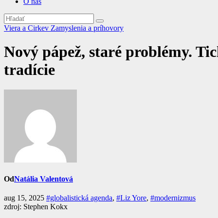
O nás
Viera a Cirkev
Zamyslenia a príhovory
Nový pápež, staré problémy. Tic
tradície
Od
Natália Valentová
aug 15, 2025
#globalistická agenda
,
#Liz Yore
,
#modernizmus
zdroj: Stephen Kokx