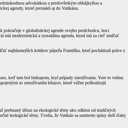
edzinárodnou advokátkou a predovšetkým obhájkyňou a
ckej agendy, ktoré presiakli aj do Vatikánu.
k pokračuje v globalistickej agende svojho predchodcu, hoci
tá istá modernistická a synodálna agenda, ktorá má za cieľ umlčať
ť najhlasnejších kritikov pápeža Františka, ktorí pochádzali práve z
čase, keď tam bol biskupom, kryl prípady zneužívania. Yore to vníma
mi spojenými so zneužívaním kňazov, ktoré vážne poškodzujú
 až prehnaný dôraz na ekologické témy ako odklon od tradičných
očné teologické témy. Tvrdia, že Vatikán sa namiesto spásy duší ďalej