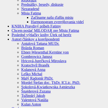
Reportáže
Prednášky, besedy, diskusie
Nezaradené
Misia Fatima
Začíname našu ďalšiu misiu
Harmonogram zverejňovania videí
KNIHA Pravdivý príbeh Fatimy
Chcem poslať MILODAR pre Misiu Fatima
Posledné výtlačky knihy Útek od heréz
Autori článkov a korešpondenti
Antalová Tatiana MUDr.
Brázda Roman
Ebner-Wiesenthal Kerstine von
Gombrowicz Janusz
Hricová-Jurečková Miroslava
Kratochvíl Braněk
Kulanová Anna
Leško Michal
Malý Radomír PhDr.
Mordel Štefan doc. ThDr. ICLic. PhD.
Sokolová-Kwiatkowska Agnieszka
Šnajderová Zuzana
Tužinský Jakub
Valentová Natália
Kulan Anton