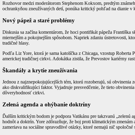
Rozhovor medzi moderátorom Stephenom Kokxom, predtým známeho z
ochrankyňou zneužívaných detí, ponúka kritický pohľad na dianie v ka
Nový pápež a staré problémy
Diskusia sa začína komentárom, že hoci pontifikát pápeža Františka
miernejším a pokojnejším spôsobom. Napriek zdaniu ústretovosti, kto
tradičné hlasy.
Podľa Liz Yore, ktorá je sama katolíčka z Chicaga, vzostup Roberta 
americkej tradičnej cirkvi. Adokátka zistila, že Prevostov kariérny ra
Škandály a krytie zneužívania
Jednou z najznepokojujúcejších tém, ktorú rozoberajú, sú obvinenia z
ako diskvalifikujúci faktor. Vyjadruje presvedčenie, že tieto obvine
dôveryhodnosť cirkvi.
Zelená agenda a ohýbanie doktríny
Ďalším kritickým bodom je podpora Vatikánu pre takzvanú „zelenú age
hodnôt a doktrín. Yore zdôrazňuje, že boj proti klimatickým zmenám a
zameriava na sociálne spravodlivé otázky, ktoré nemajú nič spoločné s