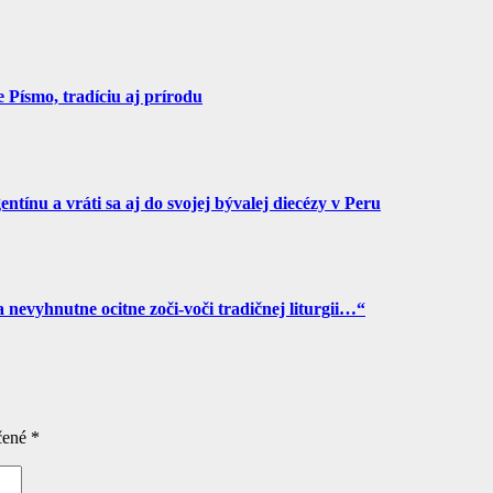
Písmo, tradíciu aj prírodu
tínu a vráti sa aj do svojej bývalej diecézy v Peru
a nevyhnutne ocitne zoči-voči tradičnej liturgii…“
čené
*