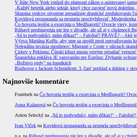
V štáte New York vstúpil do platnosti zákon o asistovanej sam
„Každý heretik alebo sektár, ktorý chce zaviesť novú doktrínu, 
Skupina vedcov otvorene presadzuje drastické zredukovanie ľu
Kovidová propaganda sa nesmela spochybňovať. Moderátorka ma
Čo hovoria teológ a exorcista o Medžugorii? Ovocie viery, kon
Rúhavé predstavenia nie len v divadle, ale už aj v chrámoch
„Sú to podvodníci, mám dôkaz!“ – Falošné? PRAVÉ? – Aké je
Výzva Mariána Kuffu, aby sme sa spojili proti znevažovaniu k
Nelegálna invázia moslimov: Migranti v Ceute v uliciach skan
Cirkev v Pekingu: Čínski kňazi musia verejne prisahať vernosť
Španielska enkláva JE varovaním pre Európu: Zlyhanie ochrany
„Božstvo vedy“ na lopatkách
Rozhovor s Jackom Schmidtom: 3. časť preklad a dabing v slo
Najnovšie komentáre
Frantisek
na
Čo hovoria teológ a exorcista o Medžugorii? Ovoc
Anna Kulanová
na
Čo hovoria teológ a exorcista o Medžugorii
Anton Selecký
na
„Sú to podvodníci, mám dôkaz!“ – Falošné
Ivan Vlček
na
Kovidová propaganda sa nesmela spochybňovať. 
n.a.
na
Rúhavé predstavenia nie len v divadle, ale už aj v c