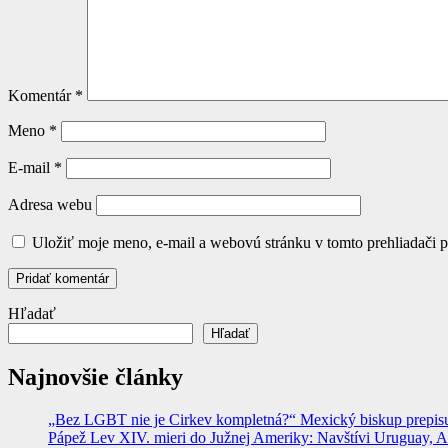
Komentár
*
Meno
*
E-mail
*
Adresa webu
Uložiť moje meno, e-mail a webovú stránku v tomto prehliadači 
Hľadať
Hľadať
Najnovšie články
„Bez LGBT nie je Cirkev kompletná?“ Mexický biskup prepisuje
Pápež Lev XIV. mieri do Južnej Ameriky: Navštívi Uruguay, Arge