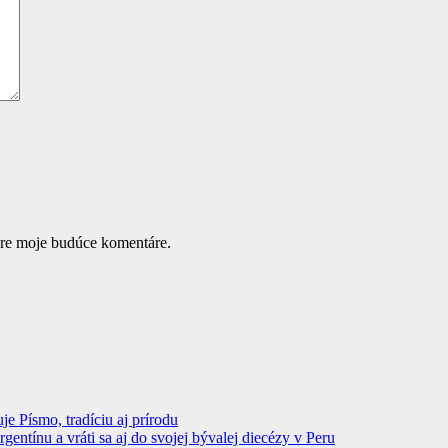
pre moje budúce komentáre.
 Písmo, tradíciu aj prírodu
ntínu a vráti sa aj do svojej bývalej diecézy v Peru