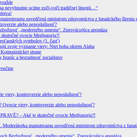
ovražde
sa nevyhnutne ocitne zoči-voči tradičnej liturgii…“
dstva!
instreamu usvedčená ministrom zdravotníctva z fanatického šírenia n
troverzie alebo neposlušnosť?
 Bezbožnosť „moderného umenia“. Znesväcujúca apostáza
 skutočné ovocie Medjugorja?!
resťanských symbolov (1. časť)
dujú svoje vyznanie viery: Niet boha okrem Alaha
 Komunistickej strane
 hraníc a bezradnosť socialistov
venčine
ie viery, kontroverzie alebo neposlušnosť?
? Ovocie viery, kontroverzie alebo neposlušnosť?
? PRAVÉ? – Aké je skutočné ovocie Medjugorja?!
Moderátorka mainstreamu usvedčená ministrom zdravotníctva z fanatic
hrámoch Bezbožnosť „moderného umenia“. Znesväcujúca apostáza