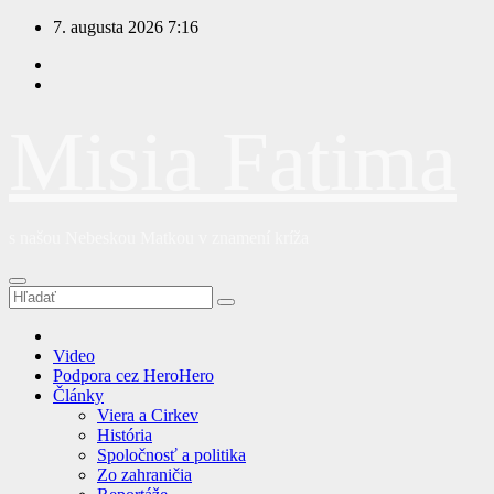
Prejsť
7. augusta 2026
7:16
na
obsah
Misia Fatima
s našou Nebeskou Matkou v znamení kríža
Video
Podpora cez HeroHero
Články
Viera a Cirkev
História
Spoločnosť a politika
Zo zahraničia