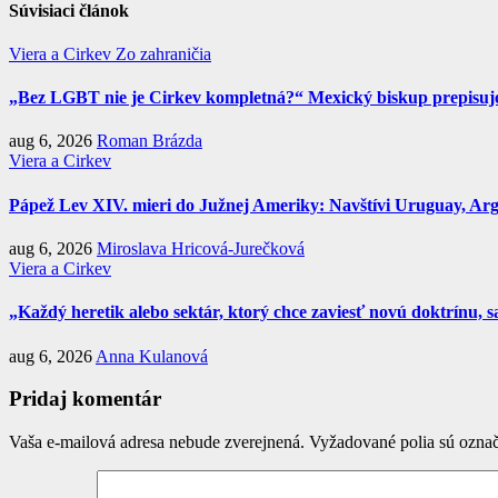
Súvisiaci článok
Viera a Cirkev
Zo zahraničia
„Bez LGBT nie je Cirkev kompletná?“ Mexický biskup prepisuje 
aug 6, 2026
Roman Brázda
Viera a Cirkev
Pápež Lev XIV. mieri do Južnej Ameriky: Navštívi Uruguay, Argen
aug 6, 2026
Miroslava Hricová-Jurečková
Viera a Cirkev
„Každý heretik alebo sektár, ktorý chce zaviesť novú doktrínu, s
aug 6, 2026
Anna Kulanová
Pridaj komentár
Vaša e-mailová adresa nebude zverejnená.
Vyžadované polia sú ozna