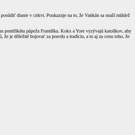
posúdiť dianie v cirkvi. Poukazuje na to, že Vatikán sa snaží mládež
čas pontifikátu pápeža Františka. Kokx a Yore vyzývajú katolíkov, aby
e je dôležité bojovať za pravdu a tradíciu, a to aj za cenu toho, že