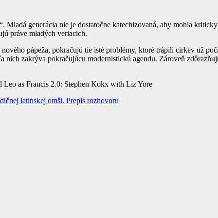
. Mladá generácia nie je dostatočne katechizovaná, aby mohla kriticky 
hujú práve mladých veriacich.
nového pápeža, pokračujú tie isté problémy, ktoré trápili cirkev už po
ľa nich zakrýva pokračujúcu modernistickú agendu. Zároveň zdôrazňujú, ž
Leo as Francis 2.0: Stephen Kokx with Liz Yore
ičnej latinskej omši. Prepis rozhovoru