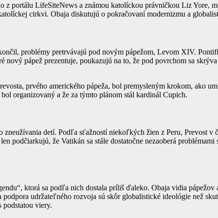
 portálu LifeSiteNews a známou katolíckou právničkou Liz Yore, m
tolíckej cirkvi. Obaja diskutujú o pokračovaní modernizmu a globalisti
 skončil, problémy pretrvávajú pod novým pápežom, Levom XIV. Pontifi
ré nový pápež prezentuje, poukazujú na to, že pod povrchom sa skrýva 
Prevosta, prvého amerického pápeža, bol premysleným krokom, ako umlča
st bol organizovaný a že za týmto plánom stál kardinál Cupich.
o zneužívania detí. Podľa sťažností niekoľkých žien z Peru, Prevost v 
nia len podčiarkujú, že Vatikán sa stále dostatočne nezaoberá probléma
ndu“, ktorá sa podľa nich dostala príliš ďaleko. Obaja vidia pápežov
 podpora udržateľného rozvoja sú skôr globalistické ideológie než skut
 podstatou viery.