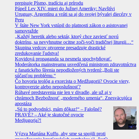
prepisuje Písmo, tradíciu aj prírodu
Pápež Lev XIV. mieri do Južnej Ameriky: Navštívi
Uruguay, Argentínu a vráti sa aj do svojej bývalej diecézy v
Peru
V štáte New York vstúpil do platnosti zákon o asistovanej
samovražde
„Každý heretik alebo sektár, ktorý chce zaviesť novú
doktrínu, sa nevyhnutne ocitne zoči-voči tradičnej liturgii…“
Skupina vedcov otvorene presadzuje drastické
zredukovanie ľudstva!
Kovidová propaganda sa nesmela spochybňovať.
Moderátorka mainstreamu usvedčená ministrom zdravotníctva
z fanatického šírenia nepodložených tvrdení:„Boli ste
súčasťou problému.“
Čo hovoria teológ a exorcista o Medžugorii? Ovocie viery,
kontroverzie alebo neposlušnosť?
Rúhavé predstavenia nie len v divadle, ale už aj v
chrámoch Bezbožnosť „moderného umenia“. Znesväcujúca
apostáza
„Sú to podvodníci, mám dôkaz!“ – Falošné?
PRAVÉ? – Aké je skutočné ovocie
Medjugorja?!
Výzva Mariána Kuffu, aby sme sa spojili proti