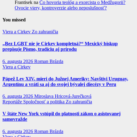
Frantisek
na
Čo hovoria teológ a exorcista o Medžugorii?
Ovocie viery, kontroverzie alebo neposlušnosť?
You missed
Viera a Cirkev
Zo zahraničia
„Bez LGBT nie je Cirkev kompletná?“ Mexický biskup
prepisuje Písmo, tradíciu aj prírodu
6. augusta 2026
Roman Brázda
Viera a Cirkev
Pápež Lev XIV. mieri do Južnej Ameriky: Navštívi Uruguay,
Argentínu a vráti sa aj do svojej bývalej diecézy v Peru
6. augusta 2026
Miroslava Hricová-Jurečková
Reportáže
Spoločnosť a politika
Zo zahraničia
V štáte New York vstúpil do platnosti zákon o asistovanej
samovražde
6. augusta 2026
Roman Brázda
Viera a Cirkev