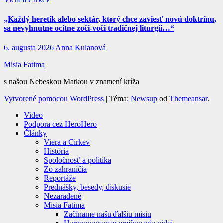
„Každý heretik alebo sektár, ktorý chce zaviesť novú doktrínu,
sa nevyhnutne ocitne zoči-voči tradičnej liturgii…“
6. augusta 2026
Anna Kulanová
Misia Fatima
s našou Nebeskou Matkou v znamení kríža
Vytvorené pomocou WordPress
|
Téma:
Newsup
od
Themeansar
.
Video
Podpora cez HeroHero
Články
Viera a Cirkev
História
Spoločnosť a politika
Zo zahraničia
Reportáže
Prednášky, besedy, diskusie
Nezaradené
Misia Fatima
Začíname našu ďalšiu misiu
Harmonogram zverejňovania videí