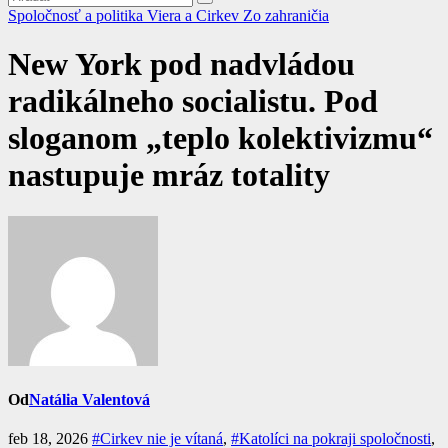
Spoločnosť a politika
Viera a Cirkev
Zo zahraničia
New York pod nadvládou
radikálneho socialistu. Pod
sloganom „teplo kolektivizmu“
nastupuje mráz totality
Od
Natália Valentová
feb 18, 2026
#Cirkev nie je vítaná
,
#Katolíci na pokraji spoločnosti
,