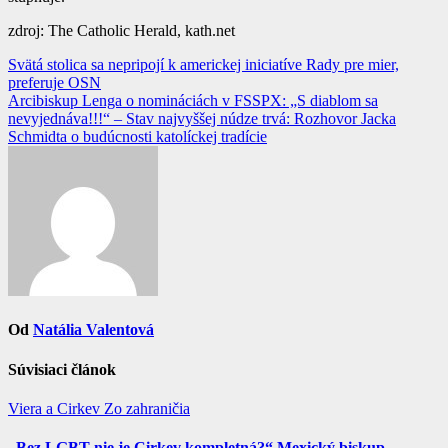
zdroj: The Catholic Herald, kath.net
Navigácia
Svätá stolica sa nepripojí k americkej iniciatíve Rady pre mier,
preferuje OSN
v
Arcibiskup Lenga o nomináciách v FSSPX: „S diablom sa
článku
nevyjednáva!!!“ – Stav najvyššej núdze trvá: Rozhovor Jacka
Schmidta o budúcnosti katolíckej tradície
Od
Natália Valentová
Súvisiaci článok
Viera a Cirkev
Zo zahraničia
„Bez LGBT nie je Cirkev kompletná?“ Mexický biskup