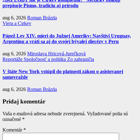
prepisuje Písmo, tradíciu aj prírodu
aug 6, 2026
Roman Brázda
Viera a Cirkev
Pápež Lev XIV. mieri do Južnej Ameriky: Navštívi Uruguay,
Argentínu a vráti sa aj do svojej bývalej diecézy v Peru
aug 6, 2026
Miroslava Hricová-Jurečková
Reportáže
Spoločnosť a politika
Zo zahraničia
V štáte New York vstúpil do platnosti zákon o asistovanej
samovražde
aug 6, 2026
Roman Brázda
Pridaj komentár
Vaša e-mailová adresa nebude zverejnená.
Vyžadované polia sú
označené
*
Komentár
*