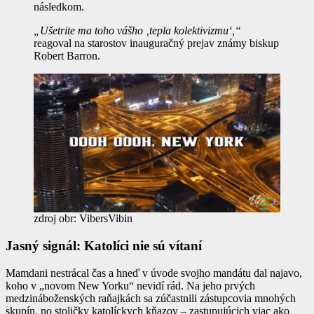
následkom.
„Ušetrite ma toho vášho ‚tepla kolektivizmu‘,“
reagoval na starostov inauguračný prejav známy biskup
Robert Barron.
zdroj obr: VibersVibin
Jasný signál: Katolíci nie sú vítaní
Mamdani nestrácal čas a hneď v úvode svojho mandátu dal najavo,
koho v „novom New Yorku“ nevidí rád. Na jeho prvých
medzináboženských raňajkách sa zúčastnili zástupcovia mnohých
skupín, no stoličky katolíckych kňazov – zastupujúcich viac ako