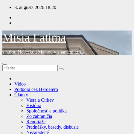
Prejsť
8. augusta 2026
18:20
na
obsah
Misia Fatima
s našou Nebeskou Matkou v znamení kríža
Video
Podpora cez HeroHero
Články
Viera a Cirkev
História
Spoločnosť a politika
Zo zahraničia
Reportáže
Prednášky, besedy, diskusie
Nezaradené