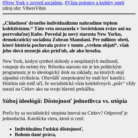
#New York v zovretí socialistu
,
#Vízia potratov a kultúry smrti
zdroj obr: VibersVibin
„Chladnosť drsného individualizmu nahradíme teplom
kolektivizmu.“ Táto veta nezaznela v Sovietskom zväze ani na
porevolučnej Kube. Povedal ju nový starosta New Yorku,
demokratický socialista Zohran Mamdani. Pre milióny obetí,
ktoré história pochovala práve v tomto „vrelom objatí“, však
jeho slová neznejú ako prísľub, ale ako hrozba.
New York, kedysi symbol slobody a nespútaných možností,
vstupuje do neistej éry. Rétorika starostu nie je len politickým
programom; je to ideologický útok na základy, na ktorých stojí
západná civilizácia. Obzvlášť znepokojení by mali byť katolíci.
História nás totiž učí, že socialistická vízia kolektívnych „práv“ vždy
narazí na Cirkev ako na svoju hlavnú prekážku.
Súboj ideológií: Dôstojnosť jednotlivca vs. utópia
Prečo by sa socialistický utopista hneval na Cirkev? Odpoveď je
jednoduchá. Katolícka viera, ktorá si cení:
Individuálnu ľudskú dôstojnosť,
Bohom dané práva,