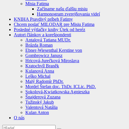
Misia Fatima
Začíname našu ďalšiu misiu
Harmonogram zverejňovania videí
KNIHA Pravdivý príbeh Fatimy
Chcem poslať MILODAR pre Misiu Fatima
Posledné výtlačky knihy Útek od heréz
Autori článkov a korešpondenti
Antalová Tatiana MUDr.
Brázda Roman
Ebner-Wiesenthal Kerstine von
Gombrowicz Janusz
Hricová-Jurečková Miroslava
Kratochvíl Braněk
Kulanová Anna
Leško Michal
Malý Radomír PhDr.
Mordel Štefan doc. ThDr. ICLic. PhD.
Sokolová-Kwiatkowska Agnieszka
Šnajderová Zuzana
Tužinský Jakub
Valentová Natália
Kulan Anton
O nás