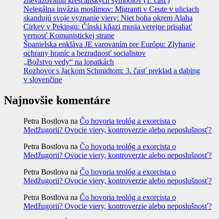
znevažovaniu kresťanských symbolov (1. časť)
Nelegálna invázia moslimov: Migranti v Ceute v uliciach
skandujú svoje vyznanie viery: Niet boha okrem Alaha
Cirkev v Pekingu: Čínski kňazi musia verejne prisahať
vernosť Komunistickej strane
Španielska enkláva JE varovaním pre Európu: Zlyhanie
ochrany hraníc a bezradnosť socialistov
„Božstvo vedy“ na lopatkách
Rozhovor s Jackom Schmidtom: 3. časť preklad a dabing
v slovenčine
Najnovšie komentáre
Petra Bostlova
na
Čo hovoria teológ a exorcista o
Medžugorii? Ovocie viery, kontroverzie alebo neposlušnosť?
Petra Bostlova
na
Čo hovoria teológ a exorcista o
Medžugorii? Ovocie viery, kontroverzie alebo neposlušnosť?
Petra Bostlova
na
Čo hovoria teológ a exorcista o
Medžugorii? Ovocie viery, kontroverzie alebo neposlušnosť?
Petra Bostlova
na
Čo hovoria teológ a exorcista o
Medžugorii? Ovocie viery, kontroverzie alebo neposlušnosť?