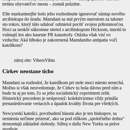
tretinu obyvateľov mesta – zostali prázdne.
Ešte markantnejšie bolo jeho rozhodnutie ignorovať nástup nového
arcibiskupa do úradu. Mamdani sa stal prvým starostom za takmer
sto rokov, ktorý túto udalosť odmietol poctiť svojou prítomnosťou.
Hoci sa neskôr súkromne stretol s arcibiskupom Hicksom, mnohí to
vnímajú len ako hasenie PR katastrofy. Otázka však visí vo
vzduchu: Aká hlboko je zakorenená Mamdaniho antipatia voči
katolíkom?
zdroj obr: VibersVibin
Cirkev neostane ticho
Mamdani sa rozhodol, že katolíkom pri stole moci miesto nenechá.
Možno si však neuvedomuje, že Cirkev tu bola dávno pred ním a
bude tu aj po tom, čo sa jeho socialistický experiment zrúti.
Historický precedens je neúprosný: kolektivizmus vždy prináša
prenasledovanie veriacich a úpadok kvality života pre všetkých.
Newyorskí katolíci, povzbudení hlasmi ako je ten biskupov, sa
nemienia nečinne prizerať, ako sa pod rúškom „spoločného dobra“
demontujú základné slobody. Súboj o dušu New Yorku sa práve
stupňuje.