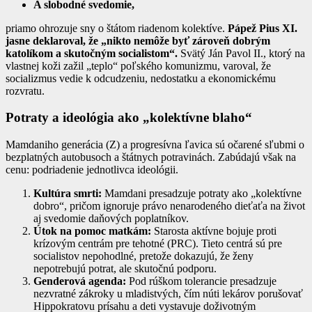
A slobodné svedomie,
priamo ohrozuje sny o štátom riadenom kolektíve.
Pápež Pius XI.
jasne deklaroval, že „nikto nemôže byť zároveň dobrým
katolíkom a skutočným socialistom“.
Svätý Ján Pavol II., ktorý na
vlastnej koži zažil „teplo“ poľského komunizmu, varoval, že
socializmus vedie k odcudzeniu, nedostatku a ekonomickému
rozvratu.
Potraty a ideológia ako „kolektívne blaho“
Mamdaniho generácia (Z) a progresívna ľavica sú očarené sľubmi o
bezplatných autobusoch a štátnych potravinách. Zabúdajú však na
cenu: podriadenie jednotlivca ideológii.
Kultúra smrti:
Mamdani presadzuje potraty ako „kolektívne
dobro“, pričom ignoruje právo nenarodeného dieťaťa na život
aj svedomie daňových poplatníkov.
Útok na pomoc matkám:
Starosta aktívne bojuje proti
krízovým centrám pre tehotné (PRC). Tieto centrá sú pre
socialistov nepohodlné, pretože dokazujú, že ženy
nepotrebujú potrat, ale skutočnú podporu.
Genderová agenda:
Pod rúškom tolerancie presadzuje
nezvratné zákroky u mladistvých, čím núti lekárov porušovať
Hippokratovu prísahu a deti vystavuje doživotným