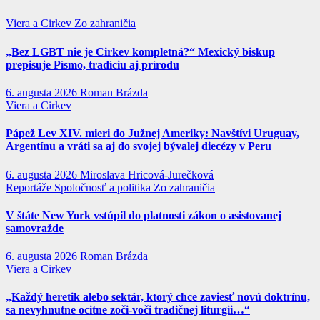
Viera a Cirkev
Zo zahraničia
„Bez LGBT nie je Cirkev kompletná?“ Mexický biskup
prepisuje Písmo, tradíciu aj prírodu
6. augusta 2026
Roman Brázda
Viera a Cirkev
Pápež Lev XIV. mieri do Južnej Ameriky: Navštívi Uruguay,
Argentínu a vráti sa aj do svojej bývalej diecézy v Peru
6. augusta 2026
Miroslava Hricová-Jurečková
Reportáže
Spoločnosť a politika
Zo zahraničia
V štáte New York vstúpil do platnosti zákon o asistovanej
samovražde
6. augusta 2026
Roman Brázda
Viera a Cirkev
„Každý heretik alebo sektár, ktorý chce zaviesť novú doktrínu,
sa nevyhnutne ocitne zoči-voči tradičnej liturgii…“