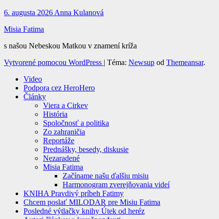
6. augusta 2026
Anna Kulanová
Misia Fatima
s našou Nebeskou Matkou v znamení kríža
Vytvorené pomocou WordPress
|
Téma:
Newsup
od
Themeansar
.
Video
Podpora cez HeroHero
Články
Viera a Cirkev
História
Spoločnosť a politika
Zo zahraničia
Reportáže
Prednášky, besedy, diskusie
Nezaradené
Misia Fatima
Začíname našu ďalšiu misiu
Harmonogram zverejňovania videí
KNIHA Pravdivý príbeh Fatimy
Chcem poslať MILODAR pre Misiu Fatima
Posledné výtlačky knihy Útek od heréz