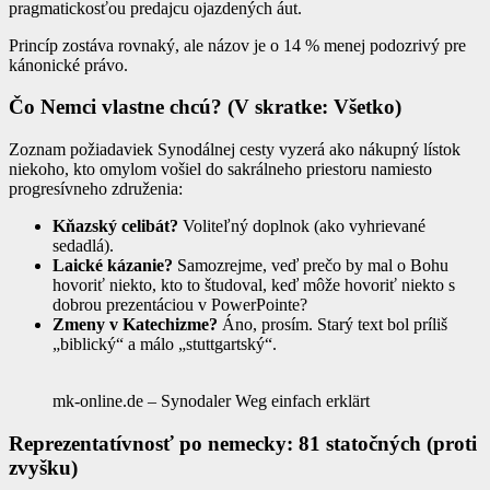
pragmatickosťou predajcu ojazdených áut.
Princíp zostáva rovnaký, ale názov je o 14 % menej podozrivý pre
kánonické právo.
Čo Nemci vlastne chcú? (V skratke: Všetko)
Zoznam požiadaviek Synodálnej cesty vyzerá ako nákupný lístok
niekoho, kto omylom vošiel do sakrálneho priestoru namiesto
progresívneho združenia:
Kňazský celibát?
Voliteľný doplnok (ako vyhrievané
sedadlá).
Laické kázanie?
Samozrejme, veď prečo by mal o Bohu
hovoriť niekto, kto to študoval, keď môže hovoriť niekto s
dobrou prezentáciou v PowerPointe?
Zmeny v Katechizme?
Áno, prosím. Starý text bol príliš
„biblický“ a málo „stuttgartský“.
mk-online.de – Synodaler Weg einfach erklärt
Reprezentatívnosť po nemecky: 81 statočných (proti
zvyšku)