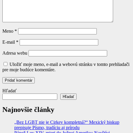
Meno
*
E-mail
*
Adresa webu
Uložiť moje meno, e-mail a webovú stránku v tomto prehliadači
pre moje budúce komentáre.
Hľadať
Hľadať
Najnovšie články
„Bez LGBT nie je Cirkev kompletná?“ Mexický biskup
prepisuje Písmo, tradíciu aj prírodu
Pápež Lev XIV. mieri do Južnej Ameriky: Navštívi