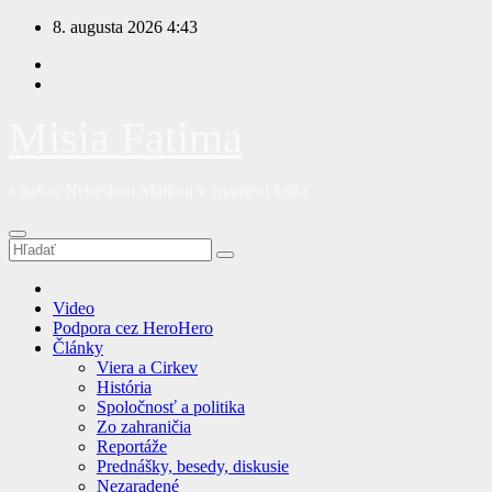
Prejsť
8. augusta 2026
4:43
na
obsah
Misia Fatima
s našou Nebeskou Matkou v znamení kríža
Video
Podpora cez HeroHero
Články
Viera a Cirkev
História
Spoločnosť a politika
Zo zahraničia
Reportáže
Prednášky, besedy, diskusie
Nezaradené