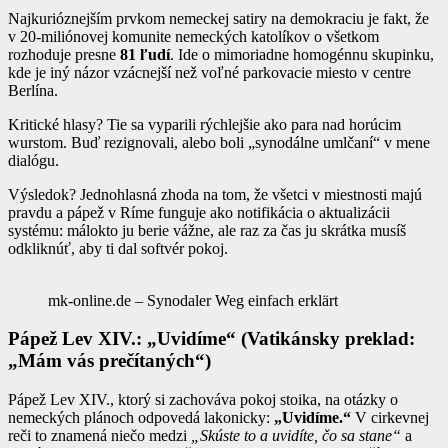
Najkurióznejším prvkom nemeckej satiry na demokraciu je fakt, že
v 20-miliónovej komunite nemeckých katolíkov o všetkom
rozhoduje presne
81 ľudí
. Ide o mimoriadne homogénnu skupinku,
kde je iný názor vzácnejší než voľné parkovacie miesto v centre
Berlína.
Kritické hlasy? Tie sa vyparili rýchlejšie ako para nad horúcim
wurstom. Buď rezignovali, alebo boli „synodálne umlčaní“ v mene
dialógu.
Výsledok? Jednohlasná zhoda na tom, že všetci v miestnosti majú
pravdu a pápež v Ríme funguje ako notifikácia o aktualizácii
systému: málokto ju berie vážne, ale raz za čas ju skrátka musíš
odkliknúť, aby ti dal softvér pokoj.
mk-online.de – Synodaler Weg einfach erklärt
Pápež Lev XIV.: „Uvidíme“ (Vatikánsky preklad:
„Mám vás prečítaných“)
Pápež Lev XIV., ktorý si zachováva pokoj stoika, na otázky o
nemeckých plánoch odpovedá lakonicky:
„Uvidíme.“
V cirkevnej
reči to znamená niečo medzi
„Skúste to a uvidíte, čo sa stane“
a