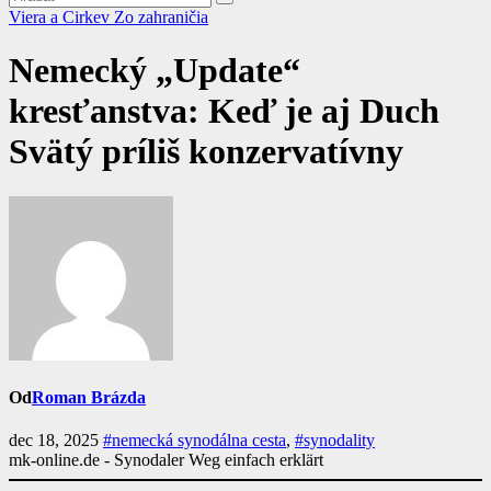
Viera a Cirkev
Zo zahraničia
Nemecký „Update“
kresťanstva: Keď je aj Duch
Svätý príliš konzervatívny
Od
Roman Brázda
dec 18, 2025
#nemecká synodálna cesta
,
#synodality
mk-online.de - Synodaler Weg einfach erklärt