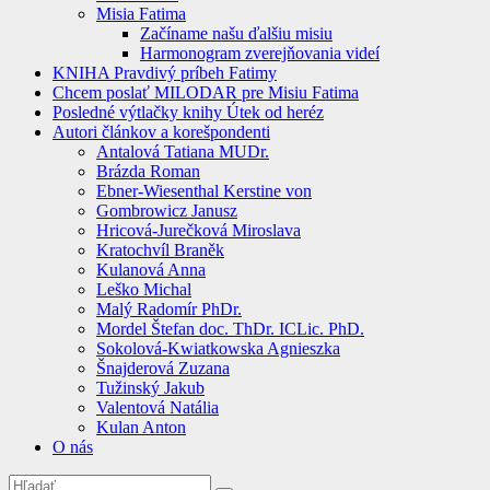
Misia Fatima
Začíname našu ďalšiu misiu
Harmonogram zverejňovania videí
KNIHA Pravdivý príbeh Fatimy
Chcem poslať MILODAR pre Misiu Fatima
Posledné výtlačky knihy Útek od heréz
Autori článkov a korešpondenti
Antalová Tatiana MUDr.
Brázda Roman
Ebner-Wiesenthal Kerstine von
Gombrowicz Janusz
Hricová-Jurečková Miroslava
Kratochvíl Braněk
Kulanová Anna
Leško Michal
Malý Radomír PhDr.
Mordel Štefan doc. ThDr. ICLic. PhD.
Sokolová-Kwiatkowska Agnieszka
Šnajderová Zuzana
Tužinský Jakub
Valentová Natália
Kulan Anton
O nás