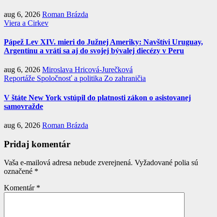
aug 6, 2026
Roman Brázda
Viera a Cirkev
Pápež Lev XIV. mieri do Južnej Ameriky: Navštívi Uruguay,
Argentínu a vráti sa aj do svojej bývalej diecézy v Peru
aug 6, 2026
Miroslava Hricová-Jurečková
Reportáže
Spoločnosť a politika
Zo zahraničia
V štáte New York vstúpil do platnosti zákon o asistovanej
samovražde
aug 6, 2026
Roman Brázda
Pridaj komentár
Vaša e-mailová adresa nebude zverejnená.
Vyžadované polia sú
označené
*
Komentár
*