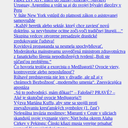
Uruguay, Argentínu a vráti sa aj do svojej bývalej diecézy v
Peru
V štáte New York vstúpil do platnosti zákon o asistovanej
samovražde
„Každý heretik alebo sektár, ktorý chce zaviesť novú
doktrínu, sa nevyhnutne ocitne zoči-voči tradičnej liturgii…“
Skupina vedcov otvorene presadzuje drastické
zredukovanie ľudstva!
Kovidová propaganda sa nesmela spochybňovať.
Moderátorka mainstreamu usvedčená ministrom zdravotníctva
z fanatického šírenia nepodložených tvrdení:„Boli ste
súčasťou problému.“
Čo hovoria teológ a exorcista o Medžugorii? Ovocie viery,
kontroverzie alebo neposlušnosť?
Rúhavé predstavenia nie len v divadle, ale už aj v
chrámoch Bezbožnosť „moderného umenia“. Znesväcujúca
apostáza
„Sú to podvodníci, mám dôkaz!“ – Falošné? PRAVÉ? –
Aké je skutočné ovocie Medjugorja?!
Výzva Mariána Kuffu, aby sme sa spojili proti
znevažovaniu kresťanských symbolov (1. časť)
Nelegálna invázia moslimov: Migranti v Ceute v uliciach
skandujú svoje vyznanie viery: Niet boha okrem Alaha
Cirkev v Pekingu: Čínski kňazi musia verejne prisahať