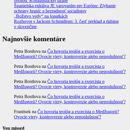
vernosť Komunistickej strane
Španielska enkláva JE varovaním pre Európu: Zlyhanie
ochrany hraníc a bezradnosť socialistov
„Božstvo vedy“ na lopatkách
Rozhovor s Jackom Schmidtom: 3. časť preklad a dabing
v slovenčine
Najnovšie komentáre
Petra Bostlova
na
Čo hovoria teológ a exorcista o
Medžugorii? Ovocie viery, kontroverzie alebo neposlušnosť?
Petra Bostlova
na
Čo hovoria teológ a exorcista o
Medžugorii? Ovocie viery, kontroverzie alebo neposlušnosť?
Petra Bostlova
na
Čo hovoria teológ a exorcista o
Medžugorii? Ovocie viery, kontroverzie alebo neposlušnosť?
Petra Bostlova
na
Čo hovoria teológ a exorcista o
Medžugorii? Ovocie viery, kontroverzie alebo neposlušnosť?
Frantisek
na
Čo hovoria teológ a exorcista o Medžugorii?
Ovocie viery, kontroverzie alebo neposlušnosť?
You missed