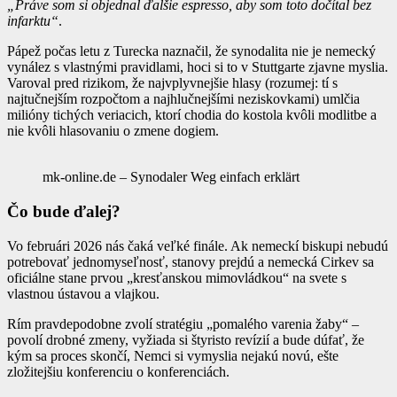
„Práve som si objednal ďalšie espresso, aby som toto dočítal bez
infarktu“
.
Pápež počas letu z Turecka naznačil, že synodalita nie je nemecký
vynález s vlastnými pravidlami, hoci si to v Stuttgarte zjavne myslia.
Varoval pred rizikom, že najvplyvnejšie hlasy (rozumej: tí s
najtučnejším rozpočtom a najhlučnejšími neziskovkami) umlčia
milióny tichých veriacich, ktorí chodia do kostola kvôli modlitbe a
nie kvôli hlasovaniu o zmene dogiem.
mk-online.de – Synodaler Weg einfach erklärt
Čo bude ďalej?
Vo februári 2026 nás čaká veľké finále. Ak nemeckí biskupi nebudú
potrebovať jednomyseľnosť, stanovy prejdú a nemecká Cirkev sa
oficiálne stane prvou „kresťanskou mimovládkou“ na svete s
vlastnou ústavou a vlajkou.
Rím pravdepodobne zvolí stratégiu „pomalého varenia žaby“ –
povolí drobné zmeny, vyžiada si štyristo revízií a bude dúfať, že
kým sa proces skončí, Nemci si vymyslia nejakú novú, ešte
zložitejšiu konferenciu o konferenciách.