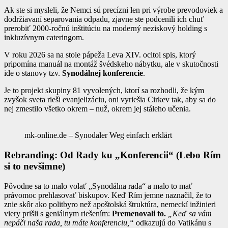
Ak ste si mysleli, že Nemci sú precízni len pri výrobe prevodoviek a
dodržiavaní separovania odpadu, zjavne ste podcenili ich chuť
prerobiť 2000-ročnú inštitúciu na moderný neziskový holding s
inkluzívnym cateringom.
V roku 2026 sa na stole pápeža Leva XIV. ocitol spis, ktorý
pripomína manuál na montáž švédskeho nábytku, ale v skutočnosti
ide o stanovy tzv.
Synodálnej konferencie
.
Je to projekt skupiny 81 vyvolených, ktorí sa rozhodli, že kým
zvyšok sveta rieši evanjelizáciu, oni vyriešia Cirkev tak, aby sa do
nej zmestilo všetko okrem – nuž, okrem jej stáleho učenia.
mk-online.de – Synodaler Weg einfach erklärt
Rebranding: Od Rady ku „Konferencii“ (Lebo Rím
si to nevšimne)
Pôvodne sa to malo volať „Synodálna rada“ a malo to mať
právomoc prehlasovať biskupov. Keď Rím jemne naznačil, že to
znie skôr ako politbyro než apoštolská štruktúra, nemeckí inžinieri
viery prišli s geniálnym riešením:
Premenovali to.
„Keď sa vám
nepáči naša rada, tu máte konferenciu,“
odkazujú do Vatikánu s