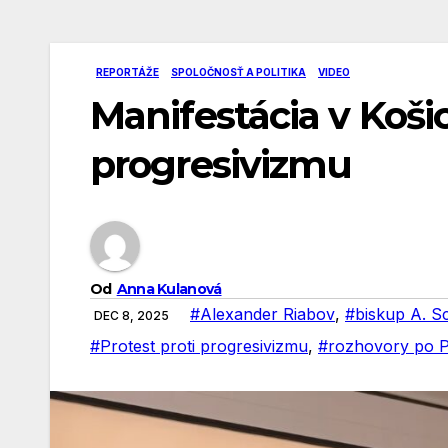
REPORTÁŽE
SPOLOČNOSŤ A POLITIKA
VIDEO
Manifestácia v Košici
progresivizmu
Od
Anna Kulanová
#Alexander Riabov
,
#biskup A. S
DEC 8, 2025
#Protest proti progresivizmu
,
#rozhovory po Pr