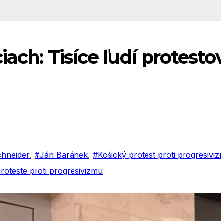
ach: Tisíce ľudí protestov
chneider
,
#Ján Baránek
,
#Košický protest proti progresivi
oteste proti progresivizmu