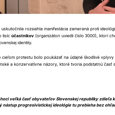
skutočnila rozsiahla manifestácia zameraná proti ideológii
o tisíc
účastníkov
(organizátori uviedli číslo 3000), ktorí c
ovenskej identity.
 že cieľom protestu bolo poukázať na údajné škodlivé vplyvy 
anské a konzervatívne názory, ktoré tvoria podstatnú časť 
hoci veľká časť obyvateľov Slovenskej republiky zdieľa 
nástup progresivistickej ideológie tu prebieha bez ohľadu