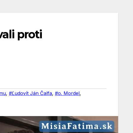
ali proti
zmu
,
#Ľudovít Ján Čalfa
,
#o. Mordel
,