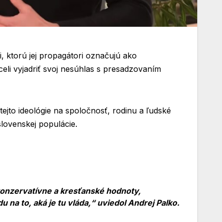
, ktorú jej propagátori označujú ako
hceli vyjadriť svoj nesúhlas s presadzovaním
tejto ideológie na spoločnosť, rodinu a ľudské
slovenskej populácie.
konzervatívne a kresťanské hodnoty,
 na to, aká je tu vláda,“ uviedol Andrej Palko.