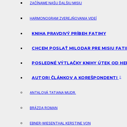
ZAČÍNAME NAŠU ĎALŠIU MISIU
HARMONOGRAM ZVEREJŇOVANIA VIDEÍ
KNIHA PRAVDIVÝ PRÍBEH FATIMY
CHCEM POSLAŤ MILODAR PRE MISIU FAT
POSLEDNÉ VÝTLAČKY KNIHY ÚTEK OD HE
AUTORI ČLÁNKOV A KOREŠPONDENTI
ANTALOVÁ TATIANA MUDR.
BRÁZDA ROMAN
EBNER-WIESENTHAL KERSTINE VON