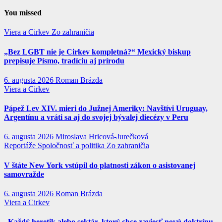
You missed
Viera a Cirkev
Zo zahraničia
„Bez LGBT nie je Cirkev kompletná?“ Mexický biskup
prepisuje Písmo, tradíciu aj prírodu
6. augusta 2026
Roman Brázda
Viera a Cirkev
Pápež Lev XIV. mieri do Južnej Ameriky: Navštívi Uruguay,
Argentínu a vráti sa aj do svojej bývalej diecézy v Peru
6. augusta 2026
Miroslava Hricová-Jurečková
Reportáže
Spoločnosť a politika
Zo zahraničia
V štáte New York vstúpil do platnosti zákon o asistovanej
samovražde
6. augusta 2026
Roman Brázda
Viera a Cirkev
„Každý heretik alebo sektár, ktorý chce zaviesť novú doktrínu,