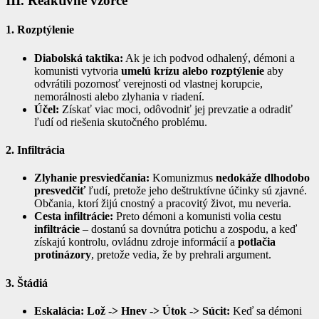
III. Reaktívne vzorce
1. Rozptýlenie
Diabolská taktika:
Ak je ich podvod odhalený, démoni a
komunisti vytvoria
umelú krízu alebo rozptýlenie
aby
odvrátili pozornosť verejnosti od vlastnej korupcie,
nemorálnosti alebo zlyhania v riadení.
Účel:
Získať viac moci, odôvodniť jej prevzatie a odradiť
ľudí od riešenia skutočného problému.
2. Infiltrácia
Zlyhanie presviedčania:
Komunizmus
nedokáže dlhodobo
presvedčiť
ľudí, pretože jeho deštruktívne účinky sú zjavné.
Občania, ktorí žijú cnostný a pracovitý život, mu neveria.
Cesta infiltrácie:
Preto démoni a komunisti volia cestu
infiltrácie
– dostanú sa dovnútra potichu a zospodu, a keď
získajú kontrolu, ovládnu zdroje informácií a
potlačia
protinázory
, pretože vedia, že by prehrali argument.
3. Štádiá
Eskalácia: Lož -> Hnev -> Útok -> Súcit:
Keď sa démoni