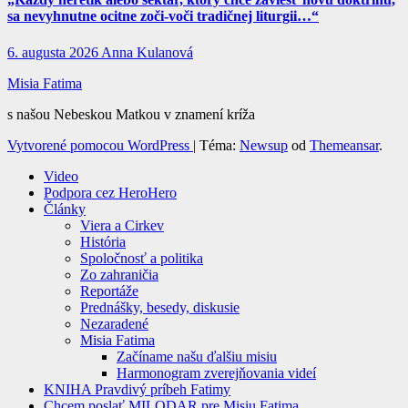
sa nevyhnutne ocitne zoči-voči tradičnej liturgii…“
6. augusta 2026
Anna Kulanová
Misia Fatima
s našou Nebeskou Matkou v znamení kríža
Vytvorené pomocou WordPress
|
Téma:
Newsup
od
Themeansar
.
Video
Podpora cez HeroHero
Články
Viera a Cirkev
História
Spoločnosť a politika
Zo zahraničia
Reportáže
Prednášky, besedy, diskusie
Nezaradené
Misia Fatima
Začíname našu ďalšiu misiu
Harmonogram zverejňovania videí
KNIHA Pravdivý príbeh Fatimy
Chcem poslať MILODAR pre Misiu Fatima