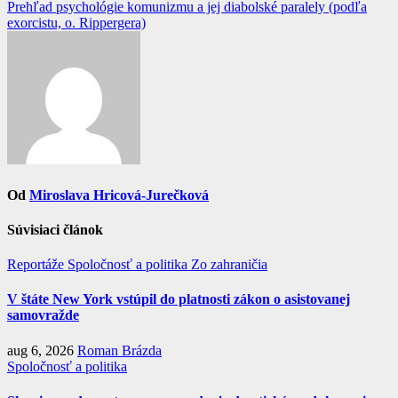
článku
Prehľad psychológie komunizmu a jej diabolské paralely (podľa
exorcistu, o. Rippergera)
Od
Miroslava Hricová-Jurečková
Súvisiaci článok
Reportáže
Spoločnosť a politika
Zo zahraničia
V štáte New York vstúpil do platnosti zákon o asistovanej
samovražde
aug 6, 2026
Roman Brázda
Spoločnosť a politika