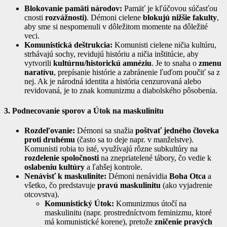
Blokovanie pamäti národov:
Pamäť je kľúčovou súčasťou
cnosti
rozvážnosti)
. Démoni cielene
blokujú nižšie fakulty
,
aby sme si nespomenuli v dôležitom momente na dôležité
veci.
Komunistická deštrukcia:
Komunisti cielene ničia kultúru,
strhávajú sochy, revidujú históriu a ničia inštitúcie, aby
vytvorili
kultúrnu/historickú amnéziu
. Je to snaha o
zmenu
naratívu
, prepísanie histórie a zabránenie ľuďom poučiť sa z
nej. Ak je národná identita a história cenzurovaná alebo
revidovaná, je to znak komunizmu a diabolského pôsobenia.
3. Podnecovanie sporov a Útok na maskulinitu
Rozdeľovanie:
Démoni sa snažia
poštvať jedného človeka
proti druhému
(často sa to deje napr. v manželstve).
Komunisti robia to isté, využívajú rôzne subkultúry na
rozdelenie spoločnosti
na znepriatelené tábory, čo vedie k
oslabeniu kultúry
a ľahšej kontrole.
Nenávisť k maskulinite:
Démoni nenávidia
Boha Otca
a
všetko, čo predstavuje
pravú maskulinitu
(ako vyjadrenie
otcovstva).
Komunistický Útok:
Komunizmus útočí na
maskulinitu (napr. prostredníctvom feminizmu, ktoré
má komunistické korene), pretože
zničenie pravých