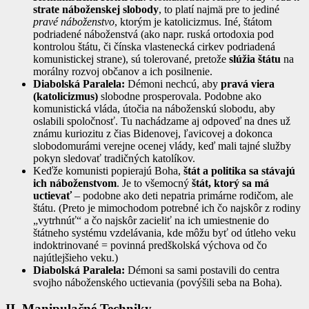
strate náboženskej slobody
, to platí najmä pre to jediné
pravé náboženstvo
, ktorým je katolicizmus. Iné, štátom
podriadené náboženstvá (ako napr. ruská ortodoxia pod
kontrolou štátu, či čínska vlastenecká cirkev podriadená
komunistickej strane), sú tolerované, pretože
slúžia štátu
na
morálny rozvoj občanov a ich posilnenie.
Diabolská Paralela:
Démoni nechcú, aby
pravá viera
(katolicizmus)
slobodne prosperovala. Podobne ako
komunistická vláda, útočia na náboženskú slobodu, aby
oslabili spoločnosť. Tu nachádzame aj odpoveď na dnes už
známu kuriozitu z čias Bidenovej, ľavicovej a dokonca
slobodomurámi verejne ocenej vlády, keď mali tajné služby
pokyn sledovať tradičných katolíkov.
Keďže komunisti popierajú Boha,
štát a politika sa stávajú
ich náboženstvom
. Je to všemocný
štát, ktorý sa má
uctievať
– podobne ako deti nepatria primárne rodičom, ale
štátu. (Preto je mimochodom potrebné ich čo najskôr z rodiny
„vytrhnúť“ a čo najskôr zacieliť na ich umiestnenie do
štátneho systému vzdelávania, kde môžu byť od útleho veku
indoktrinované = povinná predškolská výchova od čo
najútlejšieho veku.)
Diabolská Paralela:
Démoni sa sami postavili do centra
svojho náboženského uctievania (povýšili seba na Boha).
II. Manipulačné Techniky