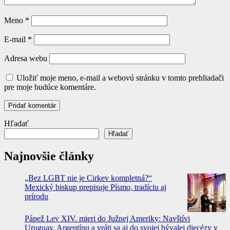
Meno
*
E-mail
*
Adresa webu
Uložiť moje meno, e-mail a webovú stránku v tomto prehliadači
pre moje budúce komentáre.
Hľadať
Hľadať
Najnovšie články
„Bez LGBT nie je Cirkev kompletná?“
Mexický biskup prepisuje Písmo, tradíciu aj
prírodu
Pápež Lev XIV. mieri do Južnej Ameriky: Navštívi
Uruguay, Argentínu a vráti sa aj do svojej bývalej diecézy v