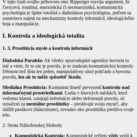
V tejto časti svojho príhovoru otec Ripperger rozvíja argument, že
ľavicová, totalitná, marxisitcká či neomarxisitká, komunistická
psychológia je úplne totožná s diabolskou psychológiou, pričom sa
zameriava najmä na mechanizmy kontroly informácií, ideologického
boja a manipulácie.
I. Kontrola a ideologická totalita
1. 3. Prostitúcia mysle a kontrola informácií
Diabolská Paralela:
Ak všetky spravodajské agentúry hovoria to
isté a viete, že to nie je pravda, je to znakom komunistickej kontroly.
Démoni tiež šíria len jeden, manipulatívny uhol pohľadu a hovoria
pravdu,
len ak to môže spôsobiť škodu
.
Mediálna Prostitúcia:
Komunisti ihneď prevezmú
kontrolu nad
informačnými prostriedkami
. Ľudia v hlavných médiách, ktorí
vedomo klamú, zatajujú informácie alebo deformujú pravdu, sú
označení za
mentálne prostitútky
– predávajú svoju myseľ, aby
slúžili pasákovi (štátu/strane), rovnako ako prostitútka predáva svoje
telo.
2. Strata Náboženskej Slobody
Komunistická Kontrola:
Komunistické režimy
vždy
vedú k