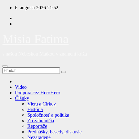
Prejsť
6. augusta 2026
21:52
na
obsah
Misia Fatima
s našou Nebeskou Matkou v znamení kríža
Video
Podpora cez HeroHero
Články
Viera a Cirkev
História
Spoločnosť a politika
Zo zahraničia
Reportáže
Prednášky, besedy, diskusie
Nezaradené