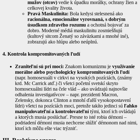
mužov (otcov)
vedie k úpadku morálky, ochrany žien a
celkovej kvality života.
Pravá Maskulinita:
Bola kedysi stelesnená ako
racionálna, emocionálne vyrovnaná, s dobrým
úsudkom zdravého rozumu
a ochotná bojovať za
dobro. Moderné médiá maskulinitu zosmiešňujú
(kultový sitcom Ženatý so záväzkami a mnohé iné),
zobrazujú ako hlúpu alebo neúplnú.
4. Kontrola kompromitovaných ľudí
Zraniteľní sú pri moci:
Znakom komunizmu je
využívanie
morálne alebo psychologicky kompromitovaných ľudí
(napr. homosexuáli v cirkvi na vysokých pozíciách, (známy
krd. Mc Carrick atď.) či všetci početní svetskí skryto
homosexuálni lídri na čele vlád – ako uvádzajú najnovšie
odhalenia investigatívcov – napr. prezidenti Macron,
Zelensky, dokonca Clinton a mnohí ďalší vysokopostavení
lídri) všetci na pozíciách moci, pretože takíto jedinci sú
ľahko
manipulovateľní a kontrolovateľní
tými, ktorí ich ovládajú
a ktorých musia poslúchať. Presne to isté robia démoni –
podriadení démoni musia nechcene slúžiť démonom nad nimi,
ktorí ich môžu ešte viac trýzniť.