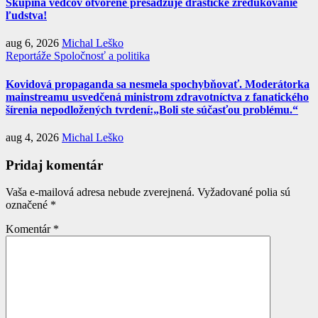
Skupina vedcov otvorene presadzuje drastické zredukovanie
ľudstva!
aug 6, 2026
Michal Leško
Reportáže
Spoločnosť a politika
Kovidová propaganda sa nesmela spochybňovať. Moderátorka
mainstreamu usvedčená ministrom zdravotníctva z fanatického
šírenia nepodložených tvrdení:„Boli ste súčasťou problému.“
aug 4, 2026
Michal Leško
Pridaj komentár
Vaša e-mailová adresa nebude zverejnená.
Vyžadované polia sú
označené
*
Komentár
*