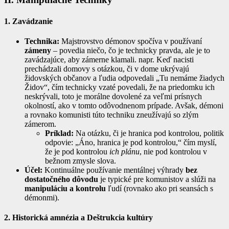
1. Zavádzanie
Technika:
Majstrovstvo démonov spočíva v používaní
zámeny
– povedia niečo, čo je technicky pravda, ale je to
zavádzajúce, aby zámerne klamali. napr. Keď nacisti
prechádzali domovy s otázkou, či v dome ukrývajú
židovských občanov a ľudia odpovedali „Tu nemáme žiadych
Židov“, čím technicky vzaté povedali, že na priedomku ich
neskrývali, toto je morálne dovolené za veľmi prísnych
okolností, ako v tomto odôvodnenom prípade. Avšak, démoni
a rovnako komunisti túto techniku zneužívajú so zlým
zámerom.
Príklad:
Na otázku, či je hranica pod kontrolou, politik
odpovie: „Áno, hranica je pod kontrolou,“ čím myslí,
že je pod kontrolou
ich plánu
, nie pod kontrolou v
bežnom zmysle slova.
Účel:
Kontinuálne používanie mentálnej výhrady
bez
dostatočného dôvodu
je typické pre komunistov a slúži na
manipuláciu a kontrolu
ľudí (rovnako ako pri seansách s
démonmi).
2. Historická amnézia a Deštrukcia kultúry