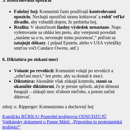
5. Kontrolovaná opozícia
Falošný boj:
Komunisti často používajú
kontrolovanú
opozíciu
. Nechajú opozičnú stranu kritizovať a
robiť veľké
divadlo
, aby vzbudili dojem, že prebieha boj.
Realita:
V skutočnosti
žiadny výsledok nenastane
. Napr.
vyšetrovanie sa ohlási len preto, aby verejnosti povedali
„staráme sa o to, nevenujte tomu pozornosť,“ pričom sa
zatajujú dôkazy
. ( prípad Epstein, alebo v USA vyhrážky
smrťou voči Candace Owens, atď.)
6. Diktatúra po získaní moci
Volanie po revolúcii:
Komunisti volajú po revolúcii a
„zdieľaní moci,“ len preto, aby sa dostali k moci.
Diktatúra:
Akonáhle však získajú kontrolu,
stanú sa
okamžite diktátormi
, čo je presne spôsob, akým démoni
fungujú – získajú moc sľubom niečoho, a potom začnú
diktovať.
zdroj: o. Ripperger: Komunizmus a duchovný boj
Navigácia
Katolícka BÚRKA! Poprední teológovia ODSUDZUJÚ
Vatikánsky dokument o Panne Márii: „Pripomína to protestantskú
v
teológiu!“