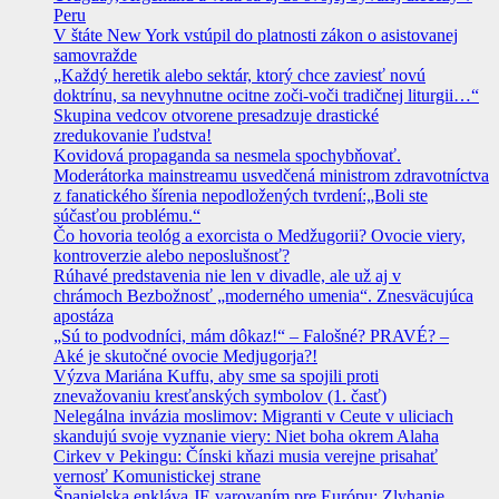
Peru
V štáte New York vstúpil do platnosti zákon o asistovanej
samovražde
„Každý heretik alebo sektár, ktorý chce zaviesť novú
doktrínu, sa nevyhnutne ocitne zoči-voči tradičnej liturgii…“
Skupina vedcov otvorene presadzuje drastické
zredukovanie ľudstva!
Kovidová propaganda sa nesmela spochybňovať.
Moderátorka mainstreamu usvedčená ministrom zdravotníctva
z fanatického šírenia nepodložených tvrdení:„Boli ste
súčasťou problému.“
Čo hovoria teológ a exorcista o Medžugorii? Ovocie viery,
kontroverzie alebo neposlušnosť?
Rúhavé predstavenia nie len v divadle, ale už aj v
chrámoch Bezbožnosť „moderného umenia“. Znesväcujúca
apostáza
„Sú to podvodníci, mám dôkaz!“ – Falošné? PRAVÉ? –
Aké je skutočné ovocie Medjugorja?!
Výzva Mariána Kuffu, aby sme sa spojili proti
znevažovaniu kresťanských symbolov (1. časť)
Nelegálna invázia moslimov: Migranti v Ceute v uliciach
skandujú svoje vyznanie viery: Niet boha okrem Alaha
Cirkev v Pekingu: Čínski kňazi musia verejne prisahať
vernosť Komunistickej strane
Španielska enkláva JE varovaním pre Európu: Zlyhanie