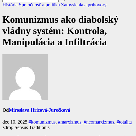
História
Spoločnosť a politika
Zamyslenia a príhovory
Komunizmus ako diabolský
vládny systém: Kontrola,
Manipulácia a Infiltrácia
Od
Miroslava Hricová-Jurečková
dec 10, 2025
#komunizmus
,
#marxizmus
,
#neomarxizmus
,
#totalita
zdroj: Sensus Traditionis