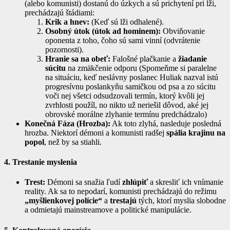
(alebo komunisti) dostanú do úzkych a sú prichytení pri lži,
prechádzajú štádiami:
Krik a hnev:
(Keď sú lži odhalené).
Osobný útok (útok ad hominem):
Obviňovanie
oponenta z toho, čoho sú sami vinní (odvrátenie
pozornosti).
Hranie sa na obeť:
Falošné plačkanie a
žiadanie
súcitu
na zmäkčenie odporu (Spomeňme si paralelne
na situáciu, keď neslávny poslanec Huliak nazval istú
progresívnu poslankyňu samičkou od psa a zo súcitu
voči nej všetci odsudzovali termín, ktorý kvôli jej
zvrhlosti použíl, no nikto už neriešil dôvod, aké jej
obrovské morálne zlyhanie termínu predchádzalo)
Konečná Fáza (Hrozba):
Ak toto zlyhá, nasleduje posledná
hrozba. Niektorí démoni a komunisti radšej
spália krajinu na
popol
, než by sa stiahli.
4. Trestanie myslenia
Trest:
Démoni sa snažia ľudí
zhlúpiť
a skresliť ich vnímanie
reality. Ak sa to nepodarí, komunisti prechádzajú do režimu
„myšlienkovej polície“
a
trestajú
tých, ktorí myslia slobodne
a odmietajú mainstreamove a politické manipulácie.