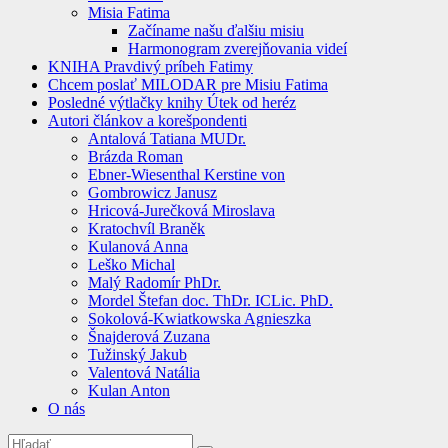
Misia Fatima
Začíname našu ďalšiu misiu
Harmonogram zverejňovania videí
KNIHA Pravdivý príbeh Fatimy
Chcem poslať MILODAR pre Misiu Fatima
Posledné výtlačky knihy Útek od heréz
Autori článkov a korešpondenti
Antalová Tatiana MUDr.
Brázda Roman
Ebner-Wiesenthal Kerstine von
Gombrowicz Janusz
Hricová-Jurečková Miroslava
Kratochvíl Braněk
Kulanová Anna
Leško Michal
Malý Radomír PhDr.
Mordel Štefan doc. ThDr. ICLic. PhD.
Sokolová-Kwiatkowska Agnieszka
Šnajderová Zuzana
Tužinský Jakub
Valentová Natália
Kulan Anton
O nás