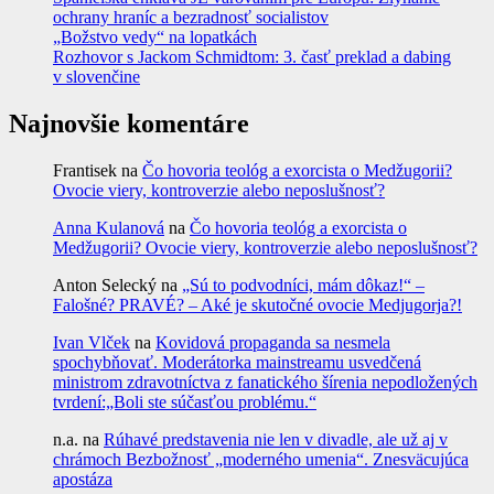
ochrany hraníc a bezradnosť socialistov
„Božstvo vedy“ na lopatkách
Rozhovor s Jackom Schmidtom: 3. časť preklad a dabing
v slovenčine
Najnovšie komentáre
Frantisek
na
Čo hovoria teológ a exorcista o Medžugorii?
Ovocie viery, kontroverzie alebo neposlušnosť?
Anna Kulanová
na
Čo hovoria teológ a exorcista o
Medžugorii? Ovocie viery, kontroverzie alebo neposlušnosť?
Anton Selecký
na
„Sú to podvodníci, mám dôkaz!“ –
Falošné? PRAVÉ? – Aké je skutočné ovocie Medjugorja?!
Ivan Vlček
na
Kovidová propaganda sa nesmela
spochybňovať. Moderátorka mainstreamu usvedčená
ministrom zdravotníctva z fanatického šírenia nepodložených
tvrdení:„Boli ste súčasťou problému.“
n.a.
na
Rúhavé predstavenia nie len v divadle, ale už aj v
chrámoch Bezbožnosť „moderného umenia“. Znesväcujúca
apostáza