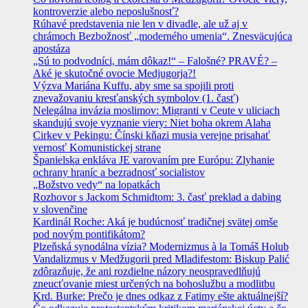
kontroverzie alebo neposlušnosť?
Rúhavé predstavenia nie len v divadle, ale už aj v
chrámoch Bezbožnosť „moderného umenia“. Znesväcujúca
apostáza
„Sú to podvodníci, mám dôkaz!“ – Falošné? PRAVÉ? –
Aké je skutočné ovocie Medjugorja?!
Výzva Mariána Kuffu, aby sme sa spojili proti
znevažovaniu kresťanských symbolov (1. časť)
Nelegálna invázia moslimov: Migranti v Ceute v uliciach
skandujú svoje vyznanie viery: Niet boha okrem Alaha
Cirkev v Pekingu: Čínski kňazi musia verejne prisahať
vernosť Komunistickej strane
Španielska enkláva JE varovaním pre Európu: Zlyhanie
ochrany hraníc a bezradnosť socialistov
„Božstvo vedy“ na lopatkách
Rozhovor s Jackom Schmidtom: 3. časť preklad a dabing
v slovenčine
Kardinál Roche: Aká je budúcnosť tradičnej svätej omše
pod novým pontifikátom?
Plzeňská synodálna vízia? Modernizmus à la Tomáš Holub
Vandalizmus v Medžugorii pred Mladifestom: Biskup Palić
zdôrazňuje, že ani rozdielne názory neospravedlňujú
zneucťovanie miest určených na bohoslužbu a modlitbu
Krd. Burke: Prečo je dnes odkaz z Fatimy ešte aktuálnejší?