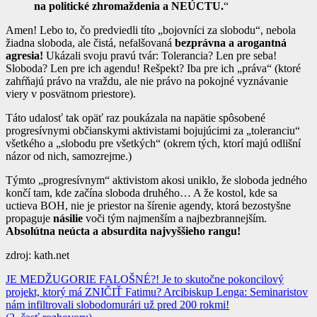
na politické zhromaždenia a NEÚCTU.
“
Amen! Lebo to, čo predviedli títo „bojovníci za slobodu“, nebola
žiadna sloboda, ale čistá, nefalšovaná
bezprávna a arogantná
agresia!
Ukázali svoju pravú tvár: Tolerancia? Len pre seba!
Sloboda? Len pre ich agendu! Rešpekt? Iba pre ich „práva“ (ktoré
zahŕňajú právo na vraždu, ale nie právo na pokojné vyznávanie
viery v posvätnom priestore).
Táto udalosť tak opäť raz poukázala na napätie spôsobené
progresívnymi občianskymi aktivistami bojujúcimi za „toleranciu“
všetkého a „slobodu pre všetkých“ (okrem tých, ktorí majú odlišní
názor od nich, samozrejme.)
Týmto „progresívnym“ aktivistom akosi uniklo, že sloboda jedného
končí tam, kde začína sloboda druhého… A že kostol, kde sa
uctieva BOH, nie je priestor na šírenie agendy, ktorá bezostyšne
propaguje
násilie
voči tým najmenším a najbezbrannejším.
Absolútna neúcta a absurdita najvyššieho rangu!
zdroj: kath.net
Navigácia
JE MEDŽUGORIE FALOŠNÉ?! Je to skutočne pokoncilový
projekt, ktorý má ZNIČIŤ Fatimu? Arcibiskup Lenga: Seminaristov
v
nám infiltrovali slobodomurári už pred 200 rokmi!