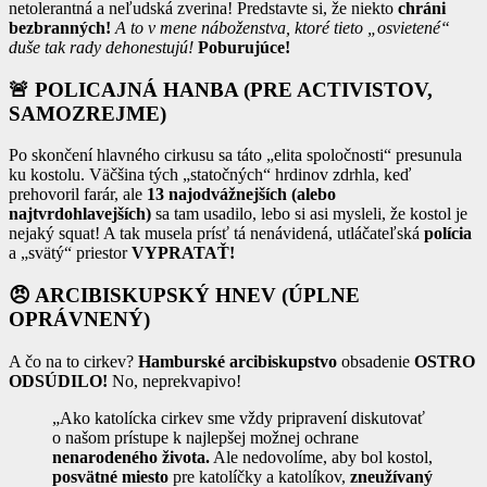
netolerantná a neľudská zverina! Predstavte si, že niekto
chráni
bezbranných!
A to v mene náboženstva, ktoré tieto „osvietené“
duše tak rady dehonestujú!
Poburujúce!
🚨
POLICAJNÁ HANBA (PRE ACTIVISTOV,
SAMOZREJME)
Po skončení hlavného cirkusu sa táto „elita spoločnosti“ presunula
ku kostolu. Väčšina tých „statočných“ hrdinov zdrhla, keď
prehovoril farár, ale
13 najodvážnejších (alebo
najtvrdohlavejších)
sa tam usadilo, lebo si asi mysleli, že kostol je
nejaký squat! A tak musela prísť tá nenávidená, utláčateľská
polícia
a „svätý“ priestor
VYPRATAŤ!
😠
ARCIBISKUPSKÝ HNEV (ÚPLNE
OPRÁVNENÝ)
A čo na to cirkev?
Hamburské arcibiskupstvo
obsadenie
OSTRO
ODSÚDILO!
No, neprekvapivo!
„Ako katolícka cirkev sme vždy pripravení diskutovať
o našom prístupe k najlepšej možnej ochrane
nenarodeného života.
Ale nedovolíme, aby bol kostol,
posvätné miesto
pre katolíčky a katolíkov,
zneužívaný