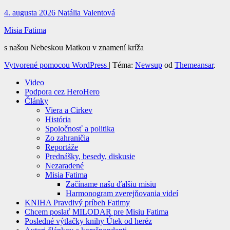
4. augusta 2026
Natália Valentová
Misia Fatima
s našou Nebeskou Matkou v znamení kríža
Vytvorené pomocou WordPress
|
Téma:
Newsup
od
Themeansar
.
Video
Podpora cez HeroHero
Články
Viera a Cirkev
História
Spoločnosť a politika
Zo zahraničia
Reportáže
Prednášky, besedy, diskusie
Nezaradené
Misia Fatima
Začíname našu ďalšiu misiu
Harmonogram zverejňovania videí
KNIHA Pravdivý príbeh Fatimy
Chcem poslať MILODAR pre Misiu Fatima
Posledné výtlačky knihy Útek od heréz