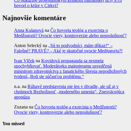
Čo odkazuje protestantským kritikom mariánskej úcty a čo
hovorí o kríze v Cirkvi?
Najnovšie komentáre
Anna Kulanová
na
Čo hovoria teológ a exorcista o
Medžugorii? Ovocie viery, kontroverzie alebo neposlušnosť?
Anton Selecký
na
„Sú to podvodníci, mám dôkaz!“ –
Falošné? PRAVÉ? – Aké je skutočné ovocie Medjugorja?!
Ivan Vlček
na
Kovidová propaganda sa nesmela
spochybňovať. Moderátorka mainstreamu usvedčená
ministrom zdravotníctva z fanatického šírenia nepodložených
tvrdení:„Boli ste súčasťou problému.“
n.a.
na
Rúhavé predstavenia nie len v divadle, ale už aj v
chrámoch Bezbožnosť „moderného umenia“. Znesväcujúca
apostáza
Zuzana
na
Čo hovoria teológ a exorcista o Medžugorii?
Ovocie viery, kontroverzie alebo neposlušnosť?
You missed