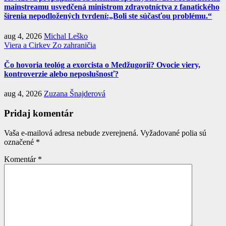
mainstreamu usvedčená ministrom zdravotníctva z fanatického
šírenia nepodložených tvrdení:„Boli ste súčasťou problému.“
aug 4, 2026
Michal Leško
Viera a Cirkev
Zo zahraničia
Čo hovoria teológ a exorcista o Medžugorii? Ovocie viery,
kontroverzie alebo neposlušnosť?
aug 4, 2026
Zuzana Šnajderová
Pridaj komentár
Vaša e-mailová adresa nebude zverejnená.
Vyžadované polia sú
označené
*
Komentár
*