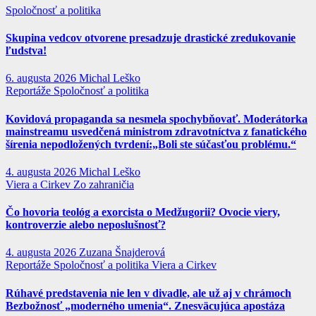
Spoločnosť a politika
Skupina vedcov otvorene presadzuje drastické zredukovanie
ľudstva!
6. augusta 2026
Michal Leško
Reportáže
Spoločnosť a politika
Kovidová propaganda sa nesmela spochybňovať. Moderátorka
mainstreamu usvedčená ministrom zdravotníctva z fanatického
šírenia nepodložených tvrdení:„Boli ste súčasťou problému.“
4. augusta 2026
Michal Leško
Viera a Cirkev
Zo zahraničia
Čo hovoria teológ a exorcista o Medžugorii? Ovocie viery,
kontroverzie alebo neposlušnosť?
4. augusta 2026
Zuzana Šnajderová
Reportáže
Spoločnosť a politika
Viera a Cirkev
Rúhavé predstavenia nie len v divadle, ale už aj v chrámoch
Bezbožnosť „moderného umenia“. Znesväcujúca apostáza