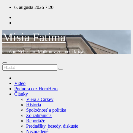
Prejsť
6. augusta 2026
7:20
na
obsah
Misia Fatima
s našou Nebeskou Matkou v znamení kríža
Video
Podpora cez HeroHero
Články
Viera a Cirkev
História
Spoločnosť a politika
Zo zahraničia
Reportáže
Prednášky, besedy, diskusie
Nezaradené