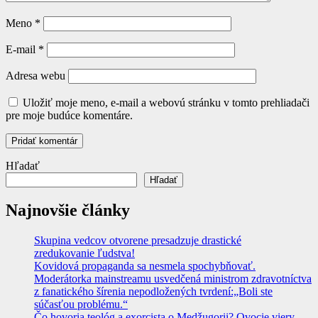
Meno
*
E-mail
*
Adresa webu
Uložiť moje meno, e-mail a webovú stránku v tomto prehliadači
pre moje budúce komentáre.
Hľadať
Hľadať
Najnovšie články
Skupina vedcov otvorene presadzuje drastické
zredukovanie ľudstva!
Kovidová propaganda sa nesmela spochybňovať.
Moderátorka mainstreamu usvedčená ministrom zdravotníctva
z fanatického šírenia nepodložených tvrdení:„Boli ste
súčasťou problému.“
Čo hovoria teológ a exorcista o Medžugorii? Ovocie viery,