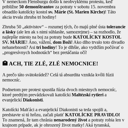
V nemeckom Flensburgu došlo k neobvyklému protestu, keď
približne
50 demonštrantov
za potraty v sobotu 15. novembra
obsadilo katolícky kostol
sv. Márie (St. Marien Kirche)
! Táto
akcia trvala zhruba tri hodiny!
Zhruba 50 „aktivistov“ – rozumej tých, čo majú plné ústa
tolerancie
a lásky
(ale len ak s nimi súhlasíte, samozrejme) – sa rozhodlo, že
najlepšie miesto na boj za potraty bude
KATOLÍCKY KOSTOL
SV. MÁRIE
! Áno, vážení,
dom Boží
! Ako dlho trvalo toto divadlo
nehanebnosti? Asi
tri hodiny
! To je dlhšie, ako vydržím počúvať o
„progresívnych hodnotách“ bez pretáčania očí!
🏥
ACH, TIE ZLÉ, ZLÉ NEMOCNICE!
A prečo táto svätokrádež? Celá tá absurdita vznikla kvôli fúzii
nemocníc.
Podnetom pre protest spustila fúzia dvoch miestnych nemocníc,
ktoré predtým prevádzkovali katolícki
Maltézski rytieri
a
evanjelickí
Diakonisti
.
Katolícki Malťáci a evanjelickí Diakonisti sa teda spojili a,
predstavte si tú hrôzu, začali platiť
KATOLÍCKE PRAVIDLO!
To znamená, že tam chránia
nenarodený život
a potraty robia len v
krajnom prípade, ak je ohrozený život matky! Aká tyranská,