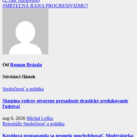
článku
(2. časť rozhovoru)
SMRTEĽNÁ RANA PROGRESIVIZMU?
Od
Roman Brázda
Súvisiaci článok
Spoločnosť a politika
Skupina vedcov otvorene presadzuje drastické zredukovanie
ľudstva!
aug 6, 2026
Michal Leško
Reportáže
Spoločnosť a politika
Kovidová propaganda sa nesmela spochybňovať. Moderátorka