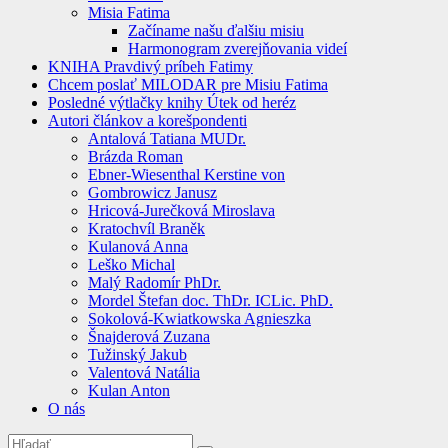
Misia Fatima
Začíname našu ďalšiu misiu
Harmonogram zverejňovania videí
KNIHA Pravdivý príbeh Fatimy
Chcem poslať MILODAR pre Misiu Fatima
Posledné výtlačky knihy Útek od heréz
Autori článkov a korešpondenti
Antalová Tatiana MUDr.
Brázda Roman
Ebner-Wiesenthal Kerstine von
Gombrowicz Janusz
Hricová-Jurečková Miroslava
Kratochvíl Braněk
Kulanová Anna
Leško Michal
Malý Radomír PhDr.
Mordel Štefan doc. ThDr. ICLic. PhD.
Sokolová-Kwiatkowska Agnieszka
Šnajderová Zuzana
Tužinský Jakub
Valentová Natália
Kulan Anton
O nás