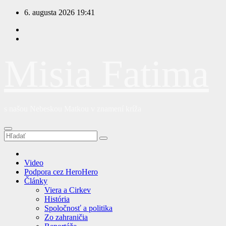
Prejsť
6. augusta 2026
19:41
na
obsah
Misia Fatima
s našou Nebeskou Matkou v znamení kríža
Video
Podpora cez HeroHero
Články
Viera a Cirkev
História
Spoločnosť a politika
Zo zahraničia