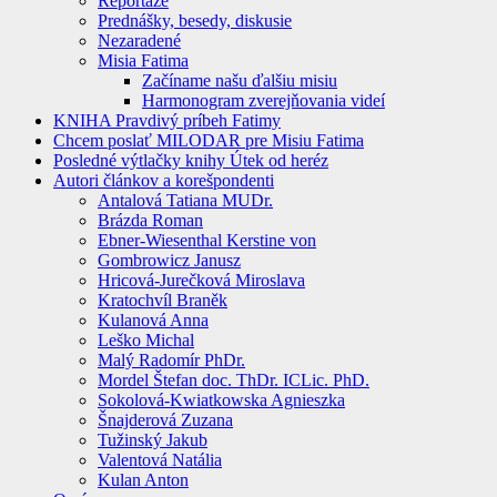
Reportáže
Prednášky, besedy, diskusie
Nezaradené
Misia Fatima
Začíname našu ďalšiu misiu
Harmonogram zverejňovania videí
KNIHA Pravdivý príbeh Fatimy
Chcem poslať MILODAR pre Misiu Fatima
Posledné výtlačky knihy Útek od heréz
Autori článkov a korešpondenti
Antalová Tatiana MUDr.
Brázda Roman
Ebner-Wiesenthal Kerstine von
Gombrowicz Janusz
Hricová-Jurečková Miroslava
Kratochvíl Braněk
Kulanová Anna
Leško Michal
Malý Radomír PhDr.
Mordel Štefan doc. ThDr. ICLic. PhD.
Sokolová-Kwiatkowska Agnieszka
Šnajderová Zuzana
Tužinský Jakub
Valentová Natália
Kulan Anton