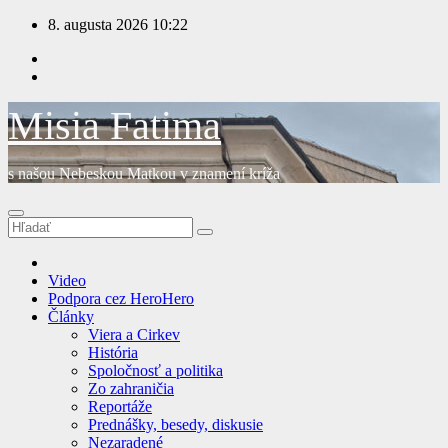
Prejsť
8. augusta 2026
10:22
na
obsah
Misia Fatima
s našou Nebeskou Matkou v znamení kríža
Video
Podpora cez HeroHero
Články
Viera a Cirkev
História
Spoločnosť a politika
Zo zahraničia
Reportáže
Prednášky, besedy, diskusie
Nezaradené