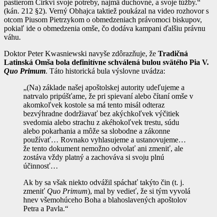
pastierom Cirkvi svoje potreby, najmä duchovné, a svoje túžby.“
(kán. 212 §2). Verný Obhajca taktiež poukázal na video rozhovor s
otcom Piusom Pietrzykom o obmedzeniach právomoci biskupov,
pokiaľ ide o obmedzenia omše, čo dodáva kampani ďalšiu právnu
váhu.
Doktor Peter Kwasniewski navyše zdôrazňuje, že
Tradičná
Latinská Omša bola definitívne schválená bulou svätého Pia V.
Quo Primum
. Táto historická bula výslovne uvádza:
„(Na) základe našej apoštolskej autority udeľujeme a
natrvalo pripúšťame, že pri spievaní alebo čítaní omše v
akomkoľvek kostole sa má tento misál odteraz
bezvýhradne dodržiavať bez akýchkoľvek výčitiek
svedomia alebo strachu z akéhokoľvek trestu, súdu
alebo pokarhania a môže sa slobodne a zákonne
používať… Rovnako vyhlasujeme a ustanovujeme…
že tento dokument nemožno odvolať ani zmeniť, ale
zostáva vždy platný a zachováva si svoju plnú
účinnosť…
Ak by sa však niekto odvážil spáchať takýto čin (t. j.
zmeniť
Quo Primum
), mal by vedieť, že si tým vyvolá
hnev všemohúceho Boha a blahoslavených apoštolov
Petra a Pavla.“