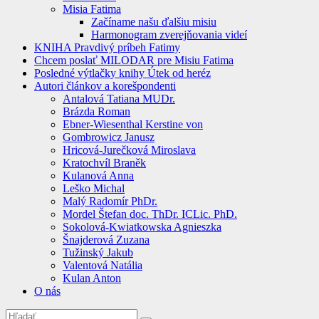
Misia Fatima
Začíname našu ďalšiu misiu
Harmonogram zverejňovania videí
KNIHA Pravdivý príbeh Fatimy
Chcem poslať MILODAR pre Misiu Fatima
Posledné výtlačky knihy Útek od heréz
Autori článkov a korešpondenti
Antalová Tatiana MUDr.
Brázda Roman
Ebner-Wiesenthal Kerstine von
Gombrowicz Janusz
Hricová-Jurečková Miroslava
Kratochvíl Braněk
Kulanová Anna
Leško Michal
Malý Radomír PhDr.
Mordel Štefan doc. ThDr. ICLic. PhD.
Sokolová-Kwiatkowska Agnieszka
Šnajderová Zuzana
Tužinský Jakub
Valentová Natália
Kulan Anton
O nás