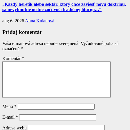
„Každý heretik alebo sektár, ktorý chce zaviesť novú doktrínu,
sa nevyhnutne ocitne zoči-voči tradičnej liturgii…“
aug 6, 2026
Anna Kulanová
Pridaj komentár
Vaša e-mailová adresa nebude zverejnená.
Vyžadované polia sú
označené
*
Komentár
*
Meno
*
E-mail
*
Adresa webu