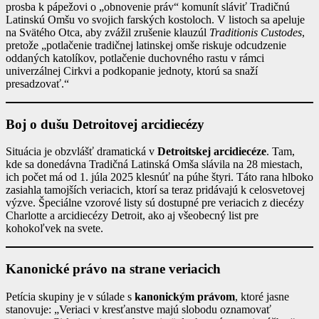
prosba k pápežovi o „obnovenie práv“ komunít sláviť Tradičnú
Latinskú Omšu vo svojich farských kostoloch. V listoch sa apeluje
na Svätého Otca, aby zvážil zrušenie klauzúl
Traditionis Custodes
,
pretože „potlačenie tradičnej latinskej omše riskuje odcudzenie
oddaných katolíkov, potlačenie duchovného rastu v rámci
univerzálnej Cirkvi a podkopanie jednoty, ktorú sa snaží
presadzovať.“
Boj o dušu Detroitovej arcidiecézy
Situácia je obzvlášť dramatická v
Detroitskej arcidiecéze
. Tam,
kde sa donedávna Tradičná Latinská Omša slávila na 28 miestach,
ich počet má od 1. júla 2025 klesnúť na púhe štyri. Táto rana hlboko
zasiahla tamojších veriacich, ktorí sa teraz pridávajú k celosvetovej
výzve. Špeciálne vzorové listy sú dostupné pre veriacich z diecézy
Charlotte a arcidiecézy Detroit, ako aj všeobecný list pre
kohokoľvek na svete.
Kanonické právo na strane veriacich
Petícia skupiny je v súlade s
kanonickým právom
, ktoré jasne
stanovuje: „Veriaci v kresťanstve majú slobodu oznamovať