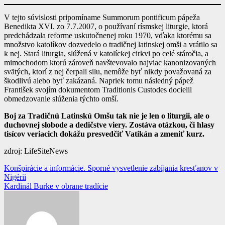
V tejto súvislosti pripomíname Summorum pontificum pápeža
Benedikta XVI. zo 7.7.2007, o používaní rísmskej liturgie, ktorá
predchádzala reforme uskutočnenej roku 1970, vďaka ktorému sa
množstvo katolíkov dozvedelo o tradičnej latinskej omši a vrátilo sa
k nej. Stará liturgia, slúžená v katolíckej cirkvi po celé stáročia, a
mimochodom ktorú zároveň navštevovalo najviac kanonizovaných
svätých, ktorí z nej čerpali silu, nemôže byť nikdy považovaná za
škodlivú alebo byť zakázaná. Napriek tomu následný pápež
František svojím dokumentom Traditionis Custodes docielil
obmedzovanie slúženia týchto omší.
Boj za Tradičnú Latinskú Omšu tak nie je len o liturgii, ale o
duchovnej slobode a dedičstve viery. Zostáva otázkou, či hlasy
tisícov veriacich dokážu presvedčiť Vatikán a zmeniť kurz.
zdroj: LifeSiteNews
Navigácia
Konšpirácie a informácie. Sporné vysvetlenie zabíjania kresťanov v
Nigérii
v
Kardinál Burke v obrane tradície
článku