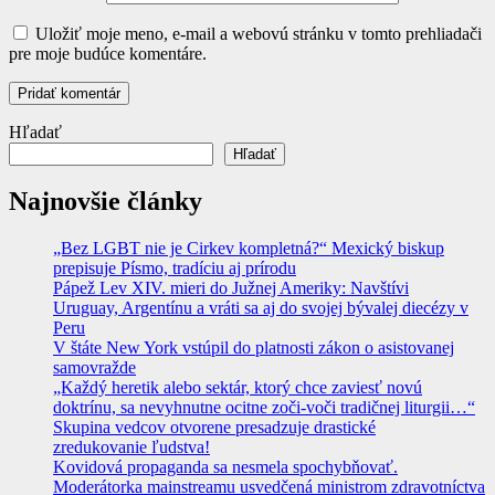
Uložiť moje meno, e-mail a webovú stránku v tomto prehliadači
pre moje budúce komentáre.
Hľadať
Hľadať
Najnovšie články
„Bez LGBT nie je Cirkev kompletná?“ Mexický biskup
prepisuje Písmo, tradíciu aj prírodu
Pápež Lev XIV. mieri do Južnej Ameriky: Navštívi
Uruguay, Argentínu a vráti sa aj do svojej bývalej diecézy v
Peru
V štáte New York vstúpil do platnosti zákon o asistovanej
samovražde
„Každý heretik alebo sektár, ktorý chce zaviesť novú
doktrínu, sa nevyhnutne ocitne zoči-voči tradičnej liturgii…“
Skupina vedcov otvorene presadzuje drastické
zredukovanie ľudstva!
Kovidová propaganda sa nesmela spochybňovať.
Moderátorka mainstreamu usvedčená ministrom zdravotníctva