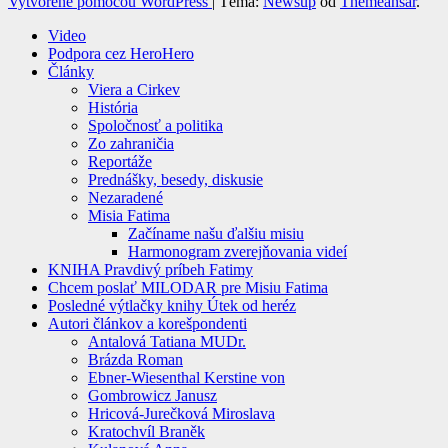
Vytvorené pomocou WordPress
|
Téma:
Newsup
od
Themeansar
.
Video
Podpora cez HeroHero
Články
Viera a Cirkev
História
Spoločnosť a politika
Zo zahraničia
Reportáže
Prednášky, besedy, diskusie
Nezaradené
Misia Fatima
Začíname našu ďalšiu misiu
Harmonogram zverejňovania videí
KNIHA Pravdivý príbeh Fatimy
Chcem poslať MILODAR pre Misiu Fatima
Posledné výtlačky knihy Útek od heréz
Autori článkov a korešpondenti
Antalová Tatiana MUDr.
Brázda Roman
Ebner-Wiesenthal Kerstine von
Gombrowicz Janusz
Hricová-Jurečková Miroslava
Kratochvíl Braněk