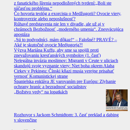
z fanatického šírenia nepodložených tvrdení:„Boli ste
súčasťou problému.“
Čo hovoria teológ a exorcista o Medžugorii? Ovocie viery,
kontroverzie alebo neposlušnosť?
Rúhavé predstavenia nie len v divadle, ale už aj v
chrámoch Bezbožnosť „moderného umenia“. Znesväcujúca
apostáza
„Sú to podvodníci, mám dôkaz!“ – Falošné? PRAVÉ? –
Aké je skutočné ovocie Medjugorja?!
Výzva Mariána Kuffu, aby sme sa spojili proti
znevažovaniu kresťanských symbolov (1. časť)
Nelegálna invázia moslimov: Migranti v Ceute v uliciach
skandujú svoje vyznanie viery: Niet boha okrem Alaha
Cirkev v Pekingu: Čínski kňazi musia verejne prisahať
vernosť Komunistickej strane
Španielska enkláva JE varovaním pre Európu: Zlyhanie
ochrany hraníc a bezradnosť socialistov
„Božstvo vedy“ na lopatkách
Rozhovor s Jackom Schmidtom: 3. časť preklad a dabing
v slovenčine