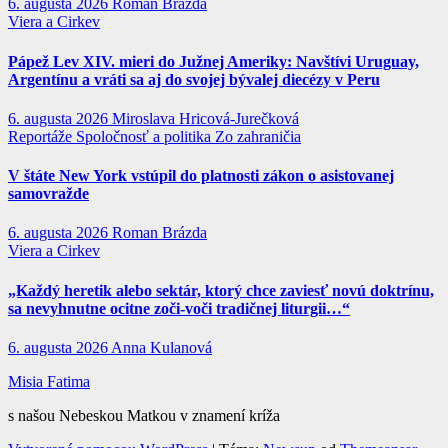
6. augusta 2026
Roman Brázda
Viera a Cirkev
Pápež Lev XIV. mieri do Južnej Ameriky: Navštívi Uruguay,
Argentínu a vráti sa aj do svojej bývalej diecézy v Peru
6. augusta 2026
Miroslava Hricová-Jurečková
Reportáže
Spoločnosť a politika
Zo zahraničia
V štáte New York vstúpil do platnosti zákon o asistovanej
samovražde
6. augusta 2026
Roman Brázda
Viera a Cirkev
„Každý heretik alebo sektár, ktorý chce zaviesť novú doktrínu,
sa nevyhnutne ocitne zoči-voči tradičnej liturgii…“
6. augusta 2026
Anna Kulanová
Misia Fatima
s našou Nebeskou Matkou v znamení kríža