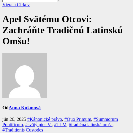
Viera a Cirkev
Apel Svätému Otcovi:
Zachráňte Tradičnú Latinskú
Omšu!
Od
Anna Kulanová
jún 26, 2025
#Kánonické právo
,
#Quo Primum
,
#Summorum
Pontificum
,
#svätý pius V.
,
#TLM
,
#tradičná latinská omša
,
#Traditionis Custodes