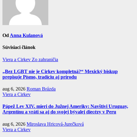
Od
Anna Kulanová
Súvisiaci článok
Viera a Cirkev
Zo zahraničia
„Bez LGBT nie je Cirkev kompletná?“ Mexický biskup
prepisuje Písmo, tradíciu aj prírodu
aug 6, 2026
Roman Brázda
Viera a Cirkev
Pápež Lev XIV. mieri do Južnej Ameriky: Navštívi Uruguay,
Argentínu a vráti sa aj do svojej bývalej diecézy v Peru
aug 6, 2026
Miroslava Hricová-Jurečková
Viera a Cirkev