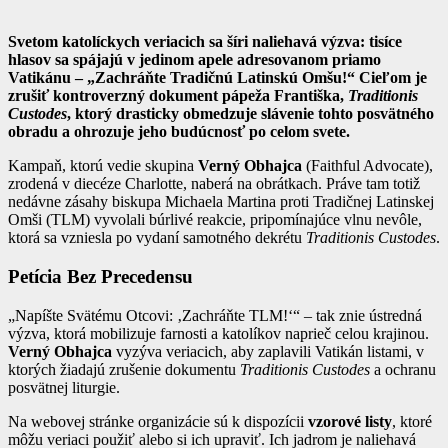
Svetom katolíckych veriacich sa šíri naliehavá výzva: tisíce
hlasov sa spájajú v jedinom apele adresovanom priamo
Vatikánu – „Zachráňte Tradičnú Latinskú Omšu!“ Cieľom je
zrušiť kontroverzný dokument pápeža Františka,
Traditionis
Custodes
, ktorý drasticky obmedzuje slávenie tohto posvätného
obradu a ohrozuje jeho budúcnosť po celom svete.
Kampaň, ktorú vedie skupina
Verný Obhajca
(Faithful Advocate),
zrodená v diecéze Charlotte, naberá na obrátkach. Práve tam totiž
nedávne zásahy biskupa Michaela Martina proti Tradičnej Latinskej
Omši (TLM) vyvolali búrlivé reakcie, pripomínajúce vlnu nevôle,
ktorá sa vzniesla po vydaní samotného dekrétu
Traditionis Custodes
.
Petícia Bez Precedensu
„Napíšte Svätému Otcovi: ‚Zachráňte TLM!‘“ – tak znie ústredná
výzva, ktorá mobilizuje farnosti a katolíkov naprieč celou krajinou.
Verný Obhajca
vyzýva veriacich, aby zaplavili Vatikán listami, v
ktorých žiadajú zrušenie dokumentu
Traditionis Custodes
a ochranu
posvätnej liturgie.
Na webovej stránke organizácie sú k dispozícii
vzorové listy
, ktoré
môžu veriaci použiť alebo si ich upraviť. Ich jadrom je naliehavá