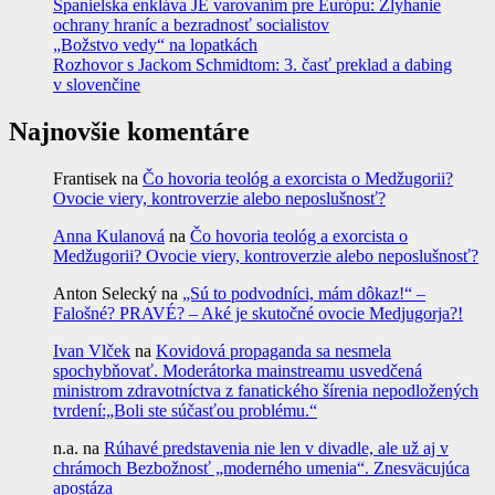
Španielska enkláva JE varovaním pre Európu: Zlyhanie
ochrany hraníc a bezradnosť socialistov
„Božstvo vedy“ na lopatkách
Rozhovor s Jackom Schmidtom: 3. časť preklad a dabing
v slovenčine
Najnovšie komentáre
Frantisek
na
Čo hovoria teológ a exorcista o Medžugorii?
Ovocie viery, kontroverzie alebo neposlušnosť?
Anna Kulanová
na
Čo hovoria teológ a exorcista o
Medžugorii? Ovocie viery, kontroverzie alebo neposlušnosť?
Anton Selecký
na
„Sú to podvodníci, mám dôkaz!“ –
Falošné? PRAVÉ? – Aké je skutočné ovocie Medjugorja?!
Ivan Vlček
na
Kovidová propaganda sa nesmela
spochybňovať. Moderátorka mainstreamu usvedčená
ministrom zdravotníctva z fanatického šírenia nepodložených
tvrdení:„Boli ste súčasťou problému.“
n.a.
na
Rúhavé predstavenia nie len v divadle, ale už aj v
chrámoch Bezbožnosť „moderného umenia“. Znesväcujúca
apostáza