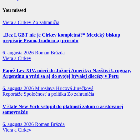
You missed
Viera a Cirkev
Zo zahraničia
„Bez LGBT nie je Cirkev kompletná?“ Mexický biskup
prepisuje Písmo, tradíciu aj prírodu
6. augusta 2026
Roman Brázda
Viera a Cirkev
Pápež Lev XIV. mieri do Južnej Ameriky: Navštívi Uruguay,
Argentínu a vráti sa aj do svojej bývalej diecézy v Peru
6. augusta 2026
Miroslava Hricová-Jurečková
Reportáže
Spoločnosť a politika
Zo zahraničia
V štáte New York vstúpil do platnosti zákon o asistovanej
samovražde
6. augusta 2026
Roman Brázda
Viera a Cirkev