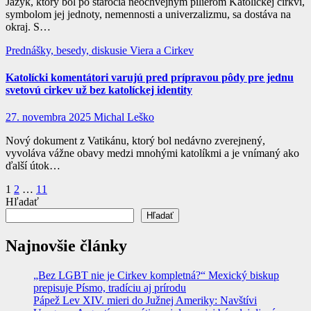
Jazyk, ktorý bol po stáročia neochvejným pilierom Katolíckej cirkvi,
symbolom jej jednoty, nemennosti a univerzalizmu, sa dostáva na
okraj. S…
Prednášky, besedy, diskusie
Viera a Cirkev
Katolícki komentátori varujú pred prípravou pôdy pre jednu
svetovú cirkev už bez katolíckej identity
27. novembra 2025
Michal Leško
Nový dokument z Vatikánu, ktorý bol nedávno zverejnený,
vyvoláva vážne obavy medzi mnohými katolíkmi a je vnímaný ako
ďalší útok…
Stránkovanie
1
2
…
11
Hľadať
príspevkov
Hľadať
Najnovšie články
„Bez LGBT nie je Cirkev kompletná?“ Mexický biskup
prepisuje Písmo, tradíciu aj prírodu
Pápež Lev XIV. mieri do Južnej Ameriky: Navštívi