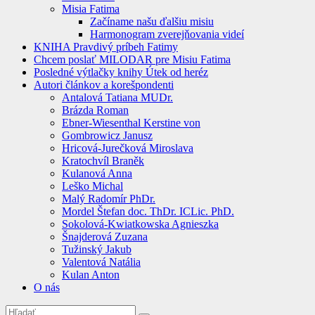
Misia Fatima
Začíname našu ďalšiu misiu
Harmonogram zverejňovania videí
KNIHA Pravdivý príbeh Fatimy
Chcem poslať MILODAR pre Misiu Fatima
Posledné výtlačky knihy Útek od heréz
Autori článkov a korešpondenti
Antalová Tatiana MUDr.
Brázda Roman
Ebner-Wiesenthal Kerstine von
Gombrowicz Janusz
Hricová-Jurečková Miroslava
Kratochvíl Braněk
Kulanová Anna
Leško Michal
Malý Radomír PhDr.
Mordel Štefan doc. ThDr. ICLic. PhD.
Sokolová-Kwiatkowska Agnieszka
Šnajderová Zuzana
Tužinský Jakub
Valentová Natália
Kulan Anton
O nás