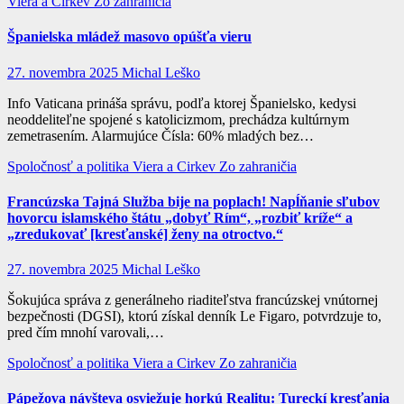
Viera a Cirkev
Zo zahraničia
Španielska mládež masovo opúšťa vieru
27. novembra 2025
Michal Leško
Info Vaticana prináša správu, podľa ktorej Španielsko, kedysi
neoddeliteľne spojené s katolicizmom, prechádza kultúrnym
zemetrasením. Alarmujúce Čísla: 60% mladých bez…
Spoločnosť a politika
Viera a Cirkev
Zo zahraničia
Francúzska Tajná Služba bije na poplach! Napĺňanie sľubov
hovorcu islamského štátu „dobyť Rím“, „rozbiť kríže“ a
„zredukovať [kresťanské] ženy na otroctvo.“
27. novembra 2025
Michal Leško
Šokujúca správa z generálneho riaditeľstva francúzskej vnútornej
bezpečnosti (DGSI), ktorú získal denník Le Figaro, potvrdzuje to,
pred čím mnohí varovali,…
Spoločnosť a politika
Viera a Cirkev
Zo zahraničia
Pápežova návšteva osviežuje horkú Realitu: Tureckí kresťania