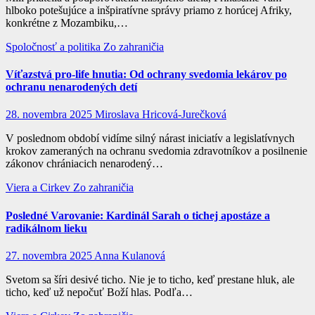
hlboko potešujúce a inšpiratívne správy priamo z horúcej Afriky,
konkrétne z Mozambiku,…
Spoločnosť a politika
Zo zahraničia
Víťazstvá pro-life hnutia: Od ochrany svedomia lekárov po
ochranu nenarodených detí
28. novembra 2025
Miroslava Hricová-Jurečková
V poslednom období vidíme silný nárast iniciatív a legislatívnych
krokov zameraných na ochranu svedomia zdravotníkov a posilnenie
zákonov chrániacich nenarodený…
Viera a Cirkev
Zo zahraničia
Posledné Varovanie: Kardinál Sarah o tichej apostáze a
radikálnom lieku
27. novembra 2025
Anna Kulanová
Svetom sa šíri desivé ticho. Nie je to ticho, keď prestane hluk, ale
ticho, keď už nepočuť Boží hlas. Podľa…