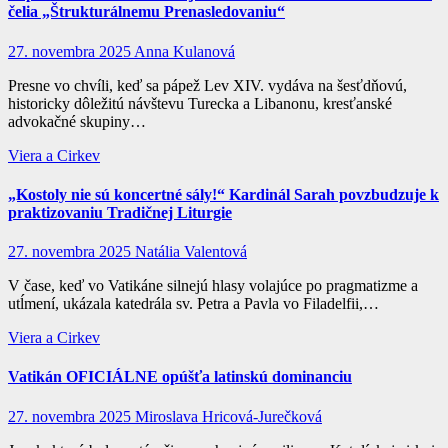
čelia „Štrukturálnemu Prenasledovaniu“
27. novembra 2025
Anna Kulanová
Presne vo chvíli, keď sa pápež Lev XIV. vydáva na šesťdňovú,
historicky dôležitú návštevu Turecka a Libanonu, kresťanské
advokačné skupiny…
Viera a Cirkev
„Kostoly nie sú koncertné sály!“ Kardinál Sarah povzbudzuje k
praktizovaniu Tradičnej Liturgie
27. novembra 2025
Natália Valentová
V čase, keď vo Vatikáne silnejú hlasy volajúce po pragmatizme a
utĺmení, ukázala katedrála sv. Petra a Pavla vo Filadelfii,…
Viera a Cirkev
Vatikán OFICIÁLNE opúšťa latinskú dominanciu
27. novembra 2025
Miroslava Hricová-Jurečková