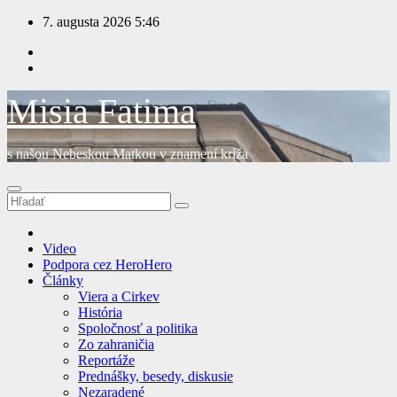
Prejsť
7. augusta 2026
5:46
na
obsah
Misia Fatima
s našou Nebeskou Matkou v znamení kríža
Video
Podpora cez HeroHero
Články
Viera a Cirkev
História
Spoločnosť a politika
Zo zahraničia
Reportáže
Prednášky, besedy, diskusie
Nezaradené