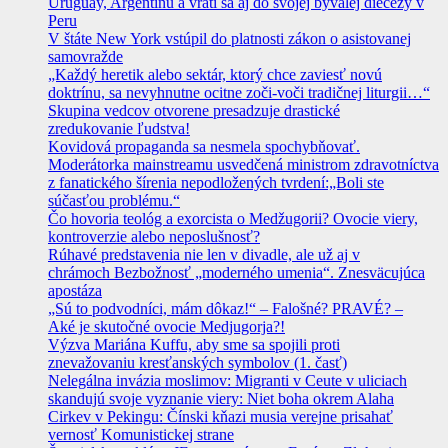
Uruguay, Argentínu a vráti sa aj do svojej bývalej diecézy v
Peru
V štáte New York vstúpil do platnosti zákon o asistovanej
samovražde
„Každý heretik alebo sektár, ktorý chce zaviesť novú
doktrínu, sa nevyhnutne ocitne zoči-voči tradičnej liturgii…“
Skupina vedcov otvorene presadzuje drastické
zredukovanie ľudstva!
Kovidová propaganda sa nesmela spochybňovať.
Moderátorka mainstreamu usvedčená ministrom zdravotníctva
z fanatického šírenia nepodložených tvrdení:„Boli ste
súčasťou problému.“
Čo hovoria teológ a exorcista o Medžugorii? Ovocie viery,
kontroverzie alebo neposlušnosť?
Rúhavé predstavenia nie len v divadle, ale už aj v
chrámoch Bezbožnosť „moderného umenia“. Znesväcujúca
apostáza
„Sú to podvodníci, mám dôkaz!“ – Falošné? PRAVÉ? –
Aké je skutočné ovocie Medjugorja?!
Výzva Mariána Kuffu, aby sme sa spojili proti
znevažovaniu kresťanských symbolov (1. časť)
Nelegálna invázia moslimov: Migranti v Ceute v uliciach
skandujú svoje vyznanie viery: Niet boha okrem Alaha
Cirkev v Pekingu: Čínski kňazi musia verejne prisahať
vernosť Komunistickej strane