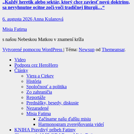
„Každý heretik alebo sektár, ktorý chce zaviesť novú doktrínu,
sa nevyhnutne ocitne zoči-voči tradičnej liturgii…“
6. augusta 2026
Anna Kulanová
Misia Fatima
s našou Nebeskou Matkou v znamení kríža
Vytvorené pomocou WordPress
|
Téma:
Newsup
od
Themeansar
.
Video
Podpora cez HeroHero
Články
Viera a Cirkev
História
Spoločnosť a politika
Zo zahraničia
Reportáže
Prednášky, besedy, diskusie
Nezaradené
Misia Fatima
Začíname našu ďalšiu misiu
Harmonogram zverejňovania videí
KNIHA Pravdivý príbeh Fatimy