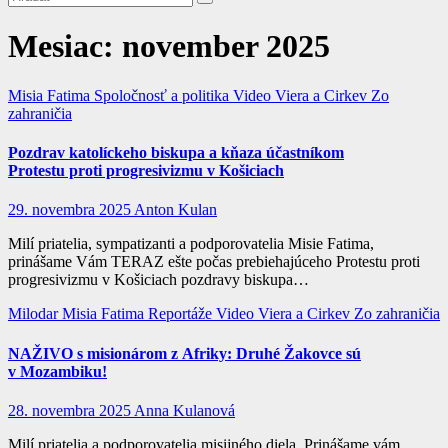
Mesiac:
november 2025
Misia Fatima
Spoločnosť a politika
Video
Viera a Cirkev
Zo
zahraničia
Pozdrav katolíckeho biskupa a kňaza účastníkom
Protestu proti progresivizmu v Košiciach
29. novembra 2025
Anton Kulan
Milí priatelia, sympatizanti a podporovatelia Misie Fatima,
prinášame Vám TERAZ ešte počas prebiehajúceho Protestu proti
progresivizmu v Košiciach pozdravy biskupa…
Milodar
Misia Fatima
Reportáže
Video
Viera a Cirkev
Zo zahraničia
NAŽIVO s misionárom z Afriky: Druhé Žakovce sú
v Mozambiku!
28. novembra 2025
Anna Kulanová
Milí priatelia a podporovatelia misijného diela, Prinášame vám