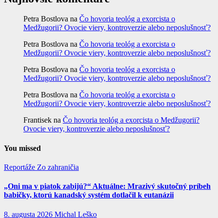
Petra Bostlova
na
Čo hovoria teológ a exorcista o
Medžugorii? Ovocie viery, kontroverzie alebo neposlušnosť?
Petra Bostlova
na
Čo hovoria teológ a exorcista o
Medžugorii? Ovocie viery, kontroverzie alebo neposlušnosť?
Petra Bostlova
na
Čo hovoria teológ a exorcista o
Medžugorii? Ovocie viery, kontroverzie alebo neposlušnosť?
Petra Bostlova
na
Čo hovoria teológ a exorcista o
Medžugorii? Ovocie viery, kontroverzie alebo neposlušnosť?
Frantisek
na
Čo hovoria teológ a exorcista o Medžugorii?
Ovocie viery, kontroverzie alebo neposlušnosť?
You missed
Reportáže
Zo zahraničia
„Oni ma v piatok zabijú?“ Aktuálne: Mrazivý skutočný príbeh
babičky, ktorú kanadský systém dotlačil k eutanázii
8. augusta 2026
Michal Leško