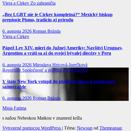
Viera a Cirkev
Zo zahraničia
„Bez LGBT nie je Cirkev kompletná?“ Mexický biskup
prepisuje Písmo, tradíciu aj prírodu
6. augusta 2026
Roman Brázda
Viera a Cirkev
Pápež Lev XIV. mieri do Južnej Ameriky: Navštívi Uruguay,
Argentínu a vráti sa aj do svojej bývalej diecézy v Peru
6. augusta 2026
Miroslava Hricová-Jurečková
Reportáže
Spoločnosť a politika
Zo zahraničia
V štáte New York vstúpil do platnosti zákon o asistovanej
samovražde
6. augusta 2026
Roman Brázda
Misia Fatima
s našou Nebeskou Matkou v znamení kríža
Vytvorené pomocou WordPress
|
Téma:
Newsup
od
Themeansar
.