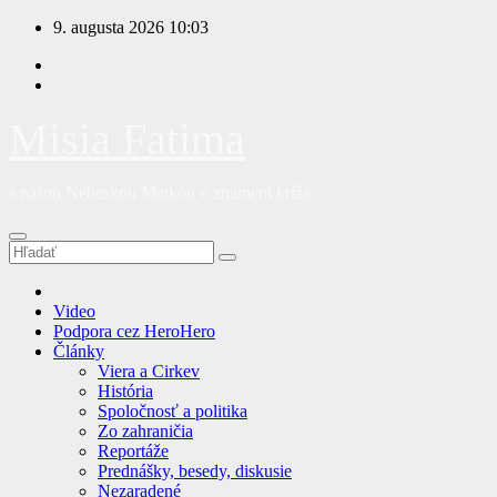
Prejsť
9. augusta 2026
10:03
na
obsah
Misia Fatima
s našou Nebeskou Matkou v znamení kríža
Video
Podpora cez HeroHero
Články
Viera a Cirkev
História
Spoločnosť a politika
Zo zahraničia
Reportáže
Prednášky, besedy, diskusie
Nezaradené