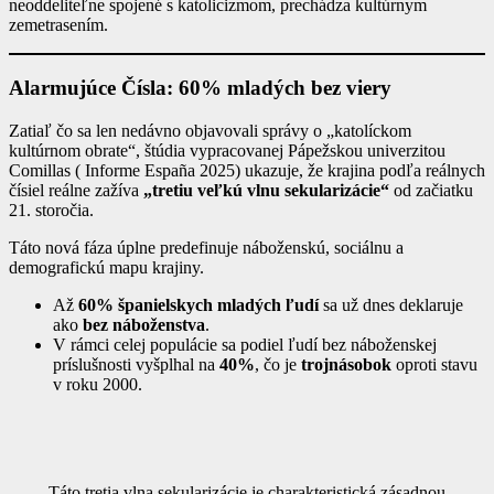
neoddeliteľne spojené s katolicizmom, prechádza kultúrnym
zemetrasením.
Alarmujúce Čísla: 60% mladých bez viery
Zatiaľ čo sa len nedávno objavovali správy o „katolíckom
kultúrnom obrate“, štúdia vypracovanej Pápežskou univerzitou
Comillas (
Informe España 2025) ukazuje, že krajina podľa reálnych
čísiel reálne zažíva
„tretiu veľkú vlnu sekularizácie“
od začiatku
21. storočia.
Táto nová fáza úplne predefinuje náboženskú, sociálnu a
demografickú mapu krajiny.
Až
60% španielskych mladých ľudí
sa už dnes deklaruje
ako
bez náboženstva
.
V rámci celej populácie sa podiel ľudí bez náboženskej
príslušnosti vyšplhal na
40%
, čo je
trojnásobok
oproti stavu
v roku 2000.
Táto tretia vlna sekularizácie je charakteristická zásadnou