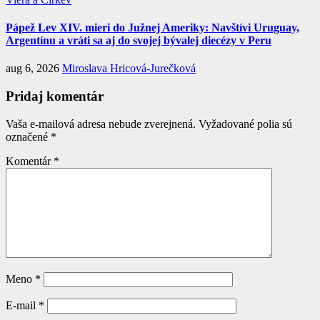
Pápež Lev XIV. mieri do Južnej Ameriky: Navštívi Uruguay,
Argentínu a vráti sa aj do svojej bývalej diecézy v Peru
aug 6, 2026
Miroslava Hricová-Jurečková
Pridaj komentár
Vaša e-mailová adresa nebude zverejnená.
Vyžadované polia sú
označené
*
Komentár
*
Meno
*
E-mail
*