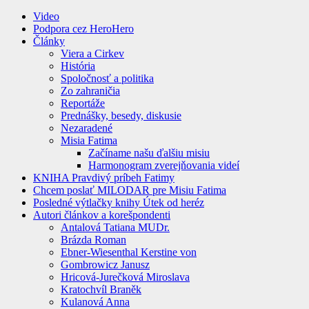
Video
Podpora cez HeroHero
Články
Viera a Cirkev
História
Spoločnosť a politika
Zo zahraničia
Reportáže
Prednášky, besedy, diskusie
Nezaradené
Misia Fatima
Začíname našu ďalšiu misiu
Harmonogram zverejňovania videí
KNIHA Pravdivý príbeh Fatimy
Chcem poslať MILODAR pre Misiu Fatima
Posledné výtlačky knihy Útek od heréz
Autori článkov a korešpondenti
Antalová Tatiana MUDr.
Brázda Roman
Ebner-Wiesenthal Kerstine von
Gombrowicz Janusz
Hricová-Jurečková Miroslava
Kratochvíl Braněk
Kulanová Anna