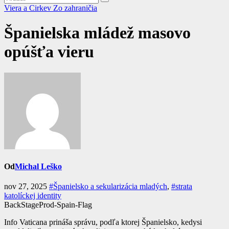
Viera a Cirkev
Zo zahraničia
Španielska mládež masovo
opúšťa vieru
Od
Michal Leško
nov 27, 2025
#Španielsko a sekularizácia mladých
,
#strata
katolíckej identity
BackStageProd-Spain-Flag
Info Vaticana prináša správu, podľa ktorej Španielsko, kedysi