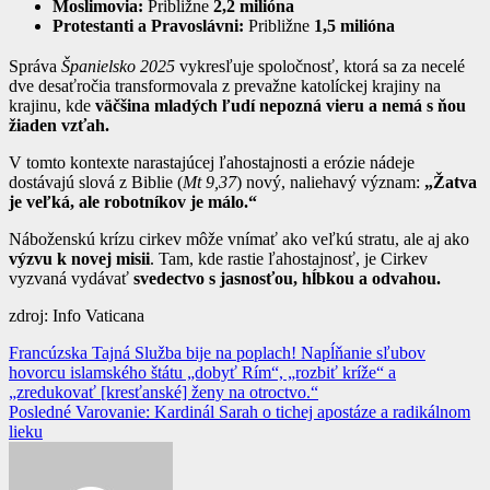
Moslimovia:
Približne
2,2 milióna
Protestanti a Pravoslávni:
Približne
1,5 milióna
Správa
Španielsko 2025
vykresľuje spoločnosť, ktorá sa za necelé
dve desaťročia transformovala z prevažne katolíckej krajiny na
krajinu, kde
väčšina mladých ľudí nepozná vieru a nemá s ňou
žiaden vzťah.
V tomto kontexte narastajúcej ľahostajnosti a erózie nádeje
dostávajú slová z Biblie (
Mt 9,37
) nový, naliehavý význam:
„Žatva
je veľká, ale robotníkov je málo.“
Náboženskú krízu cirkev môže vnímať ako veľkú stratu, ale aj ako
výzvu k novej misii
. Tam, kde rastie ľahostajnosť, je Cirkev
vyzvaná vydávať
svedectvo s jasnosťou, hĺbkou a odvahou.
zdroj: Info Vaticana
Navigácia
Francúzska Tajná Služba bije na poplach! Napĺňanie sľubov
hovorcu islamského štátu „dobyť Rím“, „rozbiť kríže“ a
v
„zredukovať [kresťanské] ženy na otroctvo.“
článku
Posledné Varovanie: Kardinál Sarah o tichej apostáze a radikálnom
lieku