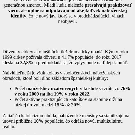
generačnou zmenou. Mladí ľudia nielenže
prestávajú praktizovať
vieru
, ale
úplne sa odpútavajú od akejkoľvek náboženskej
identity
, čo je nový jav, ktorý sa v predchádzajúcich vlnách
neobjavil.
Dôvera v cirkev ako inštitúciu tiež dramaticky upadá. Kým v roku
1999 cirkev požívala dôveru u 41,7% populácie, do roku 2017
klesla na
32,8%
a predpokladá sa, že vplyv bude naďalej slabnúť.
Najviditeľnejší je však kolaps v spoločenských náboženských
obradoch, ktoré boli dlho základom španielskej kultúry:
Počet
manželstiev uzatvorených v kostole
sa zrútil zo
76%
v roku 2000 na iba 19% v roku 2022.
Počet aktívne praktizujúcich katolíkov sa stabilne drží na
nízkej úrovni, medzi
15% až 20%
.
Zatiaľ čo katolicizmu ubúda, náboženské menšiny sa stabilizujú na
úrovni približne
10%
populácie, čo odráža novú, multikultúrnu
realitu: