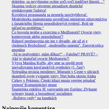
doktrínu, sa nevyhnutne ocitne zoči-voči tradičnej liturgii…“
Skupina vedcov otvorene presadzuje drastické
zredukovanie ľudstva!
Kovidová propaganda sa nesmela spochybňovať.
Moderátorka mainstreamu usvedčená ministrom zdravotníctva
z fanatického šírenia nepodložených tvrdení:„Boli ste
súčasťou problému.“
Čo hovoria teológ a exorcista o Medžugorii? Ovocie viery,
kontroverzie alebo neposlušnosť?
Rúhavé predstavenia nie len v divadle, ale už aj v
chrámoch Bezbožnosť „moderného umenia“. Znesväcujúca
apostáza
„Sú to podvodníci, mám dôkaz!“ – Falošné? PRAVÉ? –
Aké je skutočné ovocie Medjugorja?!
Výzva Mariána Kuffu, aby sme sa spojili proti
znevažovaniu kresťanských symbolov (1. časť)
Nelegálna invázia moslimov: Migranti v Ceute v uliciach
skandujú svoje vyznanie viery: Niet boha okrem Alaha
Cirkev v Pekingu: Čínski kňazi musia verejne prisahať
vernosť Komunistickej strane
Španielska enkláva JE varovaním pre Európu: Zlyhanie
ochrany hraníc a bezradnosť socialistov
„Božstvo vedy“ na lopatkách
Najnovšie komentáre