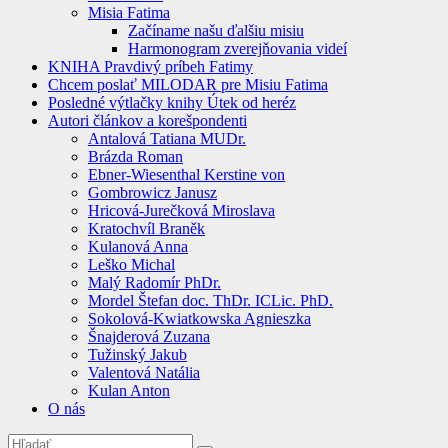
Misia Fatima
Začíname našu ďalšiu misiu
Harmonogram zverejňovania videí
KNIHA Pravdivý príbeh Fatimy
Chcem poslať MILODAR pre Misiu Fatima
Posledné výtlačky knihy Útek od heréz
Autori článkov a korešpondenti
Antalová Tatiana MUDr.
Brázda Roman
Ebner-Wiesenthal Kerstine von
Gombrowicz Janusz
Hricová-Jurečková Miroslava
Kratochvíl Braněk
Kulanová Anna
Leško Michal
Malý Radomír PhDr.
Mordel Štefan doc. ThDr. ICLic. PhD.
Sokolová-Kwiatkowska Agnieszka
Šnajderová Zuzana
Tužinský Jakub
Valentová Natália
Kulan Anton
O nás