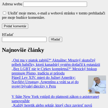
Adresa webu
Uložiť moje meno, e-mail a webovú stránku v tomto prehliadači
pre moje budúce komentáre.
Hľadať
Hľadať
Najnovšie články
„Oni ma v piatok zabijú?“ Aktuálne: Mrazivý skutočný
príbeh babičky, ktorú kanadský systém dotlačil k eutanázii
„Bez LGBT nie je Cirkev kompletná?“ Mexický biskup
prepisuje Písmo, tradíciu aj prírodu
Pápež Lev XIV. mieri do Južnej Ameriky:
Navštívi Uruguay, Argentínu a vráti sa aj do
svojej bývalej diecézy v Peru
V štáte New York vstúpil do platnosti zákon o asistovanej
samovražde
„Každý heretik alebo sektár, ktorý chce zaviesť novú