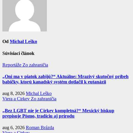
Od
Michal Leško
Súvisiaci článok
Reportáže
Zo zahraničia
„Oni ma v piatok zabijú?“ Aktuálne: Mrazivý skutočný príbeh
babičky, ktorú kanadský systém dotlačil k eutanázii
aug 8, 2026
Michal Leško
Viera a Cirkev
Zo zahraničia
„Bez LGBT nie je Cirkev kompletná?“ Mexický biskup
prepisuje Písmo, tradíciu aj prírodu
aug 6, 2026
Roman Brázda
Viera a Cirkev