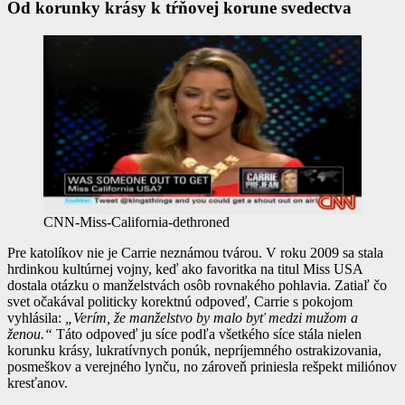
Od korunky krásy k tŕňovej korune svedectva
CNN-Miss-California-dethroned
Pre katolíkov nie je Carrie neznámou tvárou. V roku 2009 sa stala
hrdinkou kultúrnej vojny, keď ako favoritka na titul Miss USA
dostala otázku o manželstvách osôb rovnakého pohlavia. Zatiaľ čo
svet očakával politicky korektnú odpoveď, Carrie s pokojom
vyhlásila:
„Verím, že manželstvo by malo byť medzi mužom a
ženou.“
Táto odpoveď ju síce podľa všetkého síce stála nielen
korunku krásy, lukratívnych ponúk, nepríjemného ostrakizovania,
posmeškov a verejného lynču, no zároveň priniesla rešpekt miliónov
kresťanov.