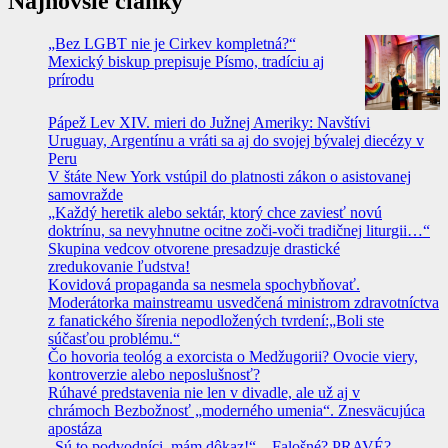
Najnovšie články
„Bez LGBT nie je Cirkev kompletná?“
Mexický biskup prepisuje Písmo, tradíciu aj
prírodu
Pápež Lev XIV. mieri do Južnej Ameriky: Navštívi
Uruguay, Argentínu a vráti sa aj do svojej bývalej diecézy v
Peru
V štáte New York vstúpil do platnosti zákon o asistovanej
samovražde
„Každý heretik alebo sektár, ktorý chce zaviesť novú
doktrínu, sa nevyhnutne ocitne zoči-voči tradičnej liturgii…“
Skupina vedcov otvorene presadzuje drastické
zredukovanie ľudstva!
Kovidová propaganda sa nesmela spochybňovať.
Moderátorka mainstreamu usvedčená ministrom zdravotníctva
z fanatického šírenia nepodložených tvrdení:„Boli ste
súčasťou problému.“
Čo hovoria teológ a exorcista o Medžugorii? Ovocie viery,
kontroverzie alebo neposlušnosť?
Rúhavé predstavenia nie len v divadle, ale už aj v
chrámoch Bezbožnosť „moderného umenia“. Znesväcujúca
apostáza
„Sú to podvodníci, mám dôkaz!“ – Falošné? PRAVÉ? –