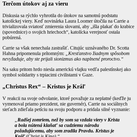
Terčom útokov aj za vieru
Diskusia sa rýchlo vyhrotila do útokov na samotnú podstatu
katolíckej viery. Keď novinárka Laura Loomer útočila na Carrie a
trivializovala sviatosť zmierenia slovami, aby „išla plakať do krabice
(spovednice) o svojich hriechoch“, katolícka verejnosť ostala
pobúrená.
Carrie sa však nenechala zastrašiť. Citujúc uznávaného Dr. Scotta
Hahna pripomenula prítomným:
„Kresťanstvo žiadnym spôsobom
nevyžaduje, aby ste prijali sionizmus ako naplnené proroctvo.“
Na saku pritom hrdo niesla americkú vlajku vedľa palestínskej ako
symbol solidarity s trpiacimi civilistami v Gaze.
„Christus Rex“ – Kristus je Kráľ
V reakcii na svoje odvolanie, ktoré považuje za neplatné (keďže ju
vymenoval priamo prezident, nie guvernér), Carrie na sociálnych
sieťach zdieľala petíciu na svoju podporu a pridala silné vyznanie:
„
Radšej zomriem, než by som sa vzdala viery v Krista
a bola nútená klaňať sa cudziemu národu
požadujúcemu, aby som zradila Pravdu. Kristus je
Kráľ
(Christ is King).“