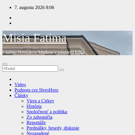
Prejsť
7. augusta 2026
8:06
na
obsah
Misia Fatima
s našou Nebeskou Matkou v znamení kríža
Video
Podpora cez HeroHero
Články
Viera a Cirkev
História
Spoločnosť a politika
Zo zahraničia
Reportáže
Prednášky, besedy, diskusie
Nezaradené