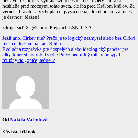
postavení. Carrie si vybrala svoju cestu – cestu viery, ktorá sa
neskláňa pred mocnými tohto sveta, ale iba pred Kráľom kráľov. Za
vernosť Pravde sa vždy platí najvyššia cena, ale odmenou za bolesť
je čestnosť blažená.
zdroje: sieť X: @Carrie Prejean1, LSN, CNA
Navigácia
Ježiš áno, Cirkev nie? Prečo je to logický nezmysel alebo bez Cirkvi
by sme dnes nemali ani Bibliu
v
Evolučná rozprávka pre dospelých alebo ideologický pancier pre
článku
elity, ktoré si podrobili vedu: Prečo pedofilný miliardár sypal
milióny do „opičej teórie“?
Od
Natália Valentová
Súvisiaci článok