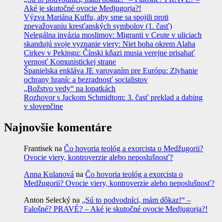
Aké je skutočné ovocie Medjugorja?!
Výzva Mariána Kuffu, aby sme sa spojili proti
znevažovaniu kresťanských symbolov (1. časť)
Nelegálna invázia moslimov: Migranti v Ceute v uliciach
skandujú svoje vyznanie viery: Niet boha okrem Alaha
Cirkev v Pekingu: Čínski kňazi musia verejne prisahať
vernosť Komunistickej strane
Španielska enkláva JE varovaním pre Európu: Zlyhanie
ochrany hraníc a bezradnosť socialistov
„Božstvo vedy“ na lopatkách
Rozhovor s Jackom Schmidtom: 3. časť preklad a dabing
v slovenčine
Najnovšie komentáre
Frantisek
na
Čo hovoria teológ a exorcista o Medžugorii?
Ovocie viery, kontroverzie alebo neposlušnosť?
Anna Kulanová
na
Čo hovoria teológ a exorcista o
Medžugorii? Ovocie viery, kontroverzie alebo neposlušnosť?
Anton Selecký
na
„Sú to podvodníci, mám dôkaz!“ –
Falošné? PRAVÉ? – Aké je skutočné ovocie Medjugorja?!