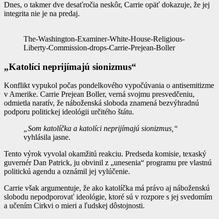
Dnes, o takmer dve desaťročia neskôr, Carrie opäť dokazuje, že jej
integrita nie je na predaj.
The-Washington-Examiner-White-House-Religious-
Liberty-Commission-drops-Carrie-Prejean-Boller
„Katolíci neprijímajú sionizmus“
Konflikt vypukol počas pondelkového vypočúvania o antisemitizme
v Amerike. Carrie Prejean Boller, verná svojmu presvedčeniu,
odmietla naratív, že náboženská sloboda znamená bezvýhradnú
podporu politickej ideológii určitého štátu.
„Som katolíčka a katolíci neprijímajú sionizmus,“
vyhlásila jasne.
Tento výrok vyvolal okamžitú reakciu. Predseda komisie, texaský
guvernér Dan Patrick, ju obvinil z „unesenia“ programu pre vlastnú
politickú agendu a oznámil jej vylúčenie.
Carrie však argumentuje, že ako katolíčka má právo aj náboženskú
slobodu nepodporovať ideológie, ktoré sú v rozpore s jej svedomím
a učením Cirkvi o mieri a ľudskej dôstojnosti.