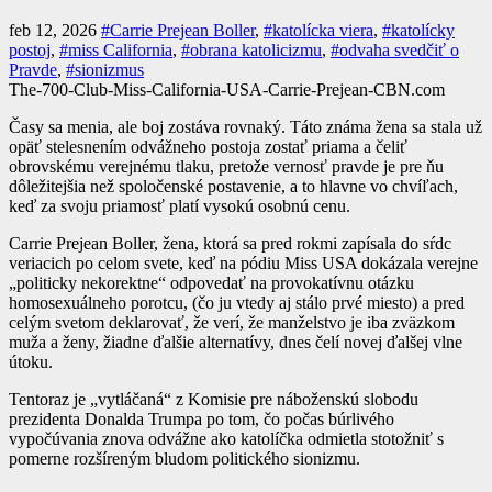
feb 12, 2026
#Carrie Prejean Boller
,
#katolícka viera
,
#katolícky
postoj
,
#miss California
,
#obrana katolicizmu
,
#odvaha svedčiť o
Pravde
,
#sionizmus
The-700-Club-Miss-California-USA-Carrie-Prejean-CBN.com
Časy sa menia, ale boj zostáva rovnaký. Táto známa žena sa stala už
opäť stelesnením odvážneho postoja zostať priama a čeliť
obrovskému verejnému tlaku, pretože vernosť pravde je pre ňu
dôležitejšia než spoločenské postavenie, a to hlavne vo chvíľach,
keď za svoju priamosť platí vysokú osobnú cenu.
Carrie Prejean Boller, žena, ktorá sa pred rokmi zapísala do sŕdc
veriacich po celom svete, keď na pódiu Miss USA dokázala verejne
„politicky nekorektne“ odpovedať na provokatívnu otázku
homosexuálneho porotcu, (čo ju vtedy aj stálo prvé miesto) a pred
celým svetom deklarovať, že verí, že manželstvo je iba zväzkom
muža a ženy, žiadne ďalšie alternatívy, dnes čelí novej ďalšej vlne
útoku.
Tentoraz je „vytláčaná“ z Komisie pre náboženskú slobodu
prezidenta Donalda Trumpa po tom, čo počas búrlivého
vypočúvania znova odvážne ako katolíčka odmietla stotožniť s
pomerne rozšíreným bludom politického sionizmu.