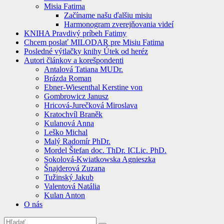
Misia Fatima
Začíname našu ďalšiu misiu
Harmonogram zverejňovania videí
KNIHA Pravdivý príbeh Fatimy
Chcem poslať MILODAR pre Misiu Fatima
Posledné výtlačky knihy Útek od heréz
Autori článkov a korešpondenti
Antalová Tatiana MUDr.
Brázda Roman
Ebner-Wiesenthal Kerstine von
Gombrowicz Janusz
Hricová-Jurečková Miroslava
Kratochvíl Braněk
Kulanová Anna
Leško Michal
Malý Radomír PhDr.
Mordel Štefan doc. ThDr. ICLic. PhD.
Sokolová-Kwiatkowska Agnieszka
Šnajderová Zuzana
Tužinský Jakub
Valentová Natália
Kulan Anton
O nás