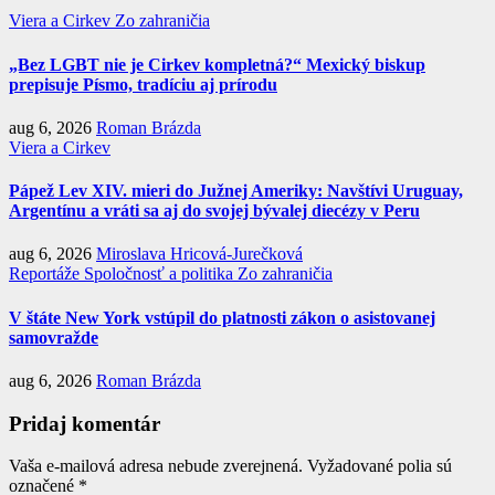
Viera a Cirkev
Zo zahraničia
„Bez LGBT nie je Cirkev kompletná?“ Mexický biskup
prepisuje Písmo, tradíciu aj prírodu
aug 6, 2026
Roman Brázda
Viera a Cirkev
Pápež Lev XIV. mieri do Južnej Ameriky: Navštívi Uruguay,
Argentínu a vráti sa aj do svojej bývalej diecézy v Peru
aug 6, 2026
Miroslava Hricová-Jurečková
Reportáže
Spoločnosť a politika
Zo zahraničia
V štáte New York vstúpil do platnosti zákon o asistovanej
samovražde
aug 6, 2026
Roman Brázda
Pridaj komentár
Vaša e-mailová adresa nebude zverejnená.
Vyžadované polia sú
označené
*