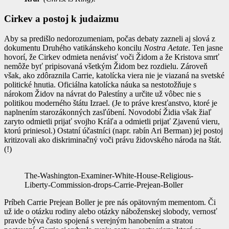
Cirkev a postoj k judaizmu
Aby sa predišlo nedorozumeniam, počas debaty zazneli aj slová z
dokumentu Druhého vatikánskeho koncilu
Nostra Aetate
. Ten jasne
hovorí, že Cirkev odmieta nenávisť voči Židom a že Kristova smrť
nemôže byť pripisovaná všetkým Židom bez rozdielu. Zároveň
však, ako zdôraznila Carrie, katolícka viera nie je viazaná na svetské
politické hnutia. Oficiálna katolícka náuka sa nestotožňuje s
nárokom Židov na návrat do Palestíny a určite už vôbec nie s
politikou moderného štátu Izrael. (Je to práve kresťanstvo, ktoré je
naplnením starozákonných zasľúbení. Novodobí Židia však žiaľ
zaryto odmietli prijať svojho Kráľa a odmietli prijať Zjavenú vieru,
ktorú priniesol.) Ostatní účastníci (napr. rabín Ari Berman) jej postoj
kritizovali ako diskriminačný voči právu židovského národa na štát.
(!)
The-Washington-Examiner-White-House-Religious-
Liberty-Commission-drops-Carrie-Prejean-Boller
Príbeh Carrie Prejean Boller je pre nás opätovným mementom. Či
už ide o otázku rodiny alebo otázky náboženskej slobody, vernosť
pravde býva často spojená s verejným hanobením a stratou