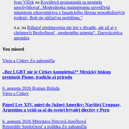
Ivan Vlček
na
Kovidová propaganda sa nesmela
spochybňovať. Moderátorka mainstreamu usvedčená
ministrom zdravotníctva z fanatického šírenia nepodložených
tvrdení:„Boli ste súčasťou problému.“
n.a.
na
Rúhavé predstavenia nie len v divadle, ale už aj v
chrámoch Bezbožnosť „moderného umenia“. Znesväcujúca
apostáza
You missed
Viera a Cirkev
Zo zahraničia
„Bez LGBT nie je Cirkev kompletná?“ Mexický biskup
prepisuje Písmo, tradíciu aj prírodu
6. augusta 2026
Roman Brázda
Viera a Cirkev
Pápež Lev XIV. mieri do Južnej Ameriky: Navštívi Uruguay,
Argentínu a vráti sa aj do svojej bývalej diecézy v Peru
6. augusta 2026
Miroslava Hricová-Jurečková
Reportáže
Spoločnosť a politika
Zo zahraničia