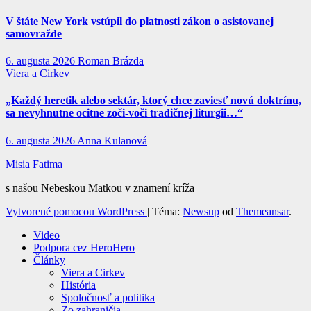
V štáte New York vstúpil do platnosti zákon o asistovanej
samovražde
6. augusta 2026
Roman Brázda
Viera a Cirkev
„Každý heretik alebo sektár, ktorý chce zaviesť novú doktrínu,
sa nevyhnutne ocitne zoči-voči tradičnej liturgii…“
6. augusta 2026
Anna Kulanová
Misia Fatima
s našou Nebeskou Matkou v znamení kríža
Vytvorené pomocou WordPress
|
Téma:
Newsup
od
Themeansar
.
Video
Podpora cez HeroHero
Články
Viera a Cirkev
História
Spoločnosť a politika
Zo zahraničia