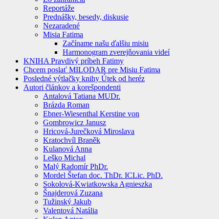
Reportáže
Prednášky, besedy, diskusie
Nezaradené
Misia Fatima
Začíname našu ďalšiu misiu
Harmonogram zverejňovania videí
KNIHA Pravdivý príbeh Fatimy
Chcem poslať MILODAR pre Misiu Fatima
Posledné výtlačky knihy Útek od heréz
Autori článkov a korešpondenti
Antalová Tatiana MUDr.
Brázda Roman
Ebner-Wiesenthal Kerstine von
Gombrowicz Janusz
Hricová-Jurečková Miroslava
Kratochvíl Braněk
Kulanová Anna
Leško Michal
Malý Radomír PhDr.
Mordel Štefan doc. ThDr. ICLic. PhD.
Sokolová-Kwiatkowska Agnieszka
Šnajderová Zuzana
Tužinský Jakub
Valentová Natália